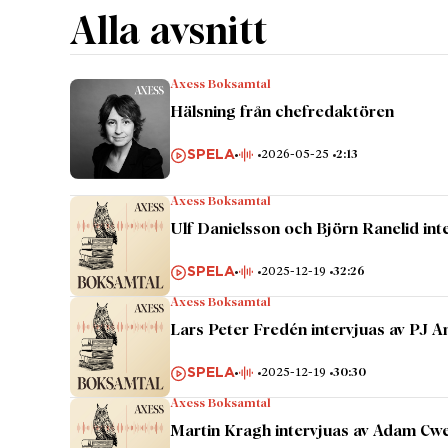
Alla avsnitt
Axess Boksamtal
Hälsning från chefredaktören
SPELA
2026-05-25
2:13
Axess Boksamtal
Ulf Danielsson och Björn Ranelid int
SPELA
2025-12-19
32:26
Axess Boksamtal
Lars Peter Fredén intervjuas av PJ A
SPELA
2025-12-19
30:30
Axess Boksamtal
Martin Kragh intervjuas av Adam Cw