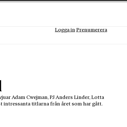
Logga in
Prenumerera
l
rvjuar Adam Cwejman, PJ Anders Linder, Lotta
 intressanta titlarna från året som har gått.