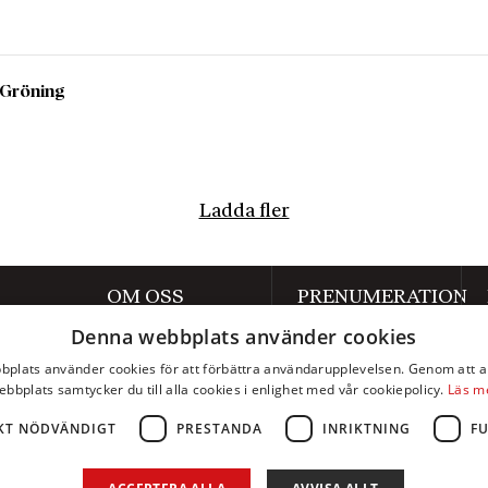
a Gröning
Ladda fler
OM OSS
PRENUMERATION
Denna webbplats använder cookies
Om Axess
Prenumerera
plats använder cookies för att förbättra användarupplevelsen. Genom att 
Kontakt
Mina sidor
ebbplats samtycker du till alla cookies i enlighet med vår cookiepolicy.
Läs m
Annonsera
KT NÖDVÄNDIGT
PRESTANDA
INRIKTNING
F
Integritetspolicy