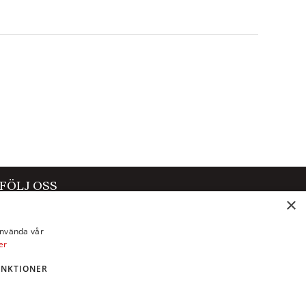
FÖLJ OSS
×
Facebook
använda vår
Instagram
er
X
UNKTIONER
LinkedIn