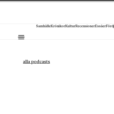
Hoppa till innehåll
Samhälle
Krönikor
Kultur
Recensioner
Essäer
Förd
alla podcasts