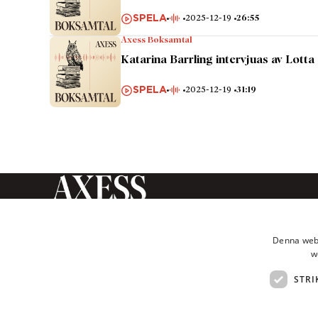
SPELA
2025-12-19
26:55
Axess Boksamtal
Katarina Barrling intervjuas av Lott
SPELA
2025-12-19
31:19
Axess Magasin är en tidskrift
inom humaniora och
Denna webb
samhällsvetenskap som ges ut av
w
Axess Publishing AB.
STRI