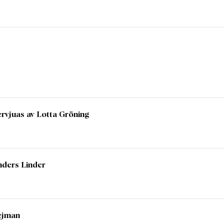
ervjuas av Lotta Gröning
nders Linder
ejman