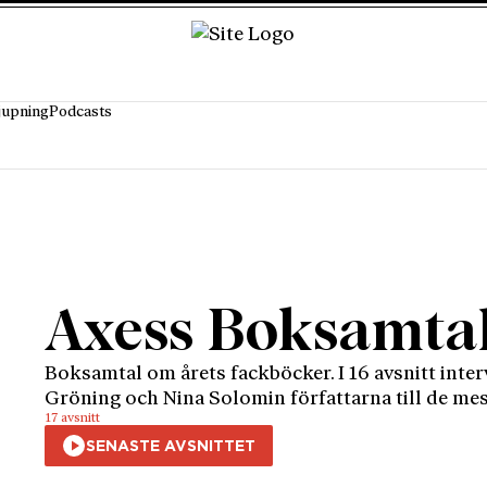
jupning
Podcasts
Axess Boksamta
Boksamtal om årets fackböcker. I 16 avsnitt inte
Gröning och Nina Solomin författarna till de mest
17 avsnitt