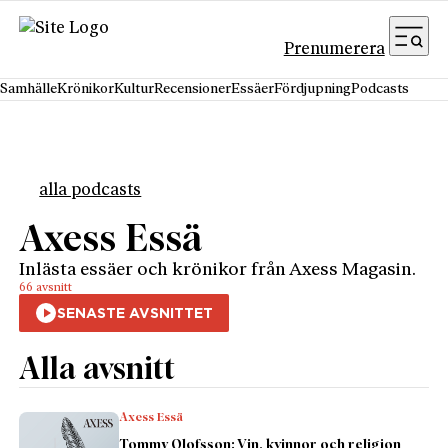
Hoppa till innehåll
Prenumerera
Samhälle
Krönikor
Kultur
Recensioner
Essäer
Fördjupning
Podcasts
alla podcasts
Axess Essä
Inlästa essäer och krönikor från Axess Magasin.
66 avsnitt
Alla avsnitt
Axess Essä
Tommy Olofsson: Vin, kvinnor och religion