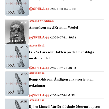
SPELA
2026-08-04
9:00
Axess Expedition
Amundsen med Kristian Wedel
SPELA
2026-07-11
59:34
Axess Essä
Erik W Larsson: Jakten på det mänskliga
medvetandet
SPELA
2026-07-21
10:03
Axess Essä
Bengt Ohlsson: Äntligen en tv-serie utan
pekpinnar
SPELA
2026-07-14
5:55
Axess Essä
Björn Linnell: Varför dödade öborna kapten