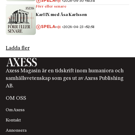
SPELA
2026-04-30
51:34
Förr eller senare
Karl IX med Åsa Karlsson
SPELA
2026-04-23
52:51
Ladda fler
Axess Magasin är en tidskrift inom humaniora och
samhällsvetenskap som ges ut av Axess Publishing
AB.
OM OSS
Om Axess
Kontakt
Annonsera