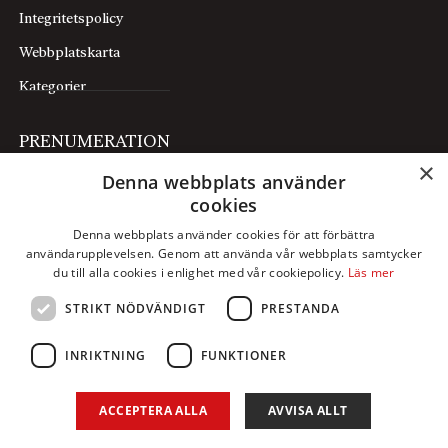
Integritetspolicy
Webbplatskarta
Kategorier
PRENUMERATION
×
Denna webbplats använder
Prenumerera
cookies
Mina sidor
Denna webbplats använder cookies för att förbättra
användarupplevelsen. Genom att använda vår webbplats samtycker
FÖLJ OSS
du till alla cookies i enlighet med vår cookiepolicy.
Läs mer
STRIKT NÖDVÄNDIGT
PRESTANDA
Facebook
Instagram
INRIKTNING
FUNKTIONER
X
ACCEPTERA ALLA
AVVISA ALLT
LinkedIn
YouTube