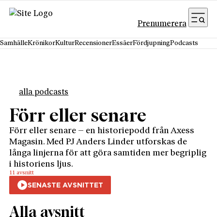
Hoppa till innehåll
Prenumerera
Samhälle
Krönikor
Kultur
Recensioner
Essäer
Fördjupning
Podcasts
alla podcasts
Förr eller senare
Förr eller senare – en historiepodd från Axess
Magasin. Med PJ Anders Linder utforskas de
långa linjerna för att göra samtiden mer begriplig
i historiens ljus.
11 avsnitt
Alla avsnitt