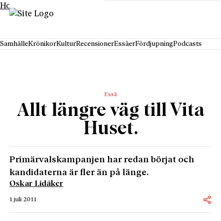
Hoppa till innehåll
Samhälle
Krönikor
Kultur
Recensioner
Essäer
Fördjupning
Podcasts
Essä
Allt längre väg till Vita
Huset.
Primärvalskampanjen har redan börjat och
kandidaterna är fler än på länge.
Oskar Lidåker
1 juli 2011