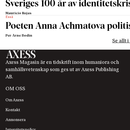
Sveriges 100 år av identitetskri
Mauricio Rojas
Essä
Poeten Anna Achmatova politis
Per-Arne Bodin
Se allt 
Axess Magasin är en tidskrift inom humaniora och
samhällsvetenskap som ges ut av Axess Publishing
AB.
OM OSS
Om Axess
Kontakt
Annonsera
Integritetspolicy