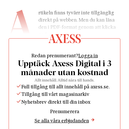
A
rtikeln finns tyvärr inte tillgänglig 
direkt på webben. Men du kan läsa 
den i PDF-format genom att klicka 
nedan.
Redan prenumerant?
Logga in
Upptäck Axess Digital i 3
månader utan kostnad
				Läs som PDF				
Allt innehåll. Alltid nära till hands.
Full tillgång till allt innehåll på axess.se.
Tillgång till vårt magasinarkiv
Nyhetsbrev direkt till din inbox
Prenumerera
Se alla våra erbjudanden