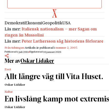
Demokrati
Ekonomi
Geopolitik
USA
Läs mer:
Italiensk nationalism – mer Sagan om
ringen än Mussolini
Läs mer:
Peter Luthersson såg historiens förlorare
Från tidningen:
Artikeln är publicerad i
nummer 2, 2007
.
Publicerad:
Uppdaterad:
1 juli 2011
16 januari 2026
Mer av
Oskar Lidåker
Essä
Allt längre väg till Vita Huset.
Oskar Lidåker
Kultur
En livslång kamp mot extrem
Oskar Lidåker