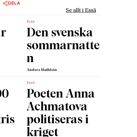
DELA
an känd
Se allt i Essä
ghts of
Essä
t
r
Den svenska
ion in
het,
n
sommarnatte
A
n
l både
rätt att
Anders Mathlein
n
Essä
00
Poeten Anna
ats. Här
tt
Achmatova
t, det
ris
politiseras i
 i synen
kriget
ör.