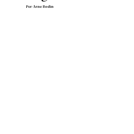
itik men
Per-Arne Bodin
öjtnant
är
en
edöma,
lats på
are’, sa
ilket
läckar av
da
härlig
n är det
porna,