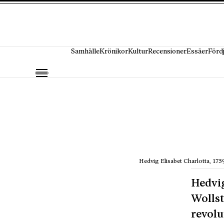
Hoppa till innehåll
Samhälle
Krönikor
Kultur
Recensioner
Essäer
Förd
Hedvig Elisabet Charlotta, 175
Hedvig
Wollst
revolu