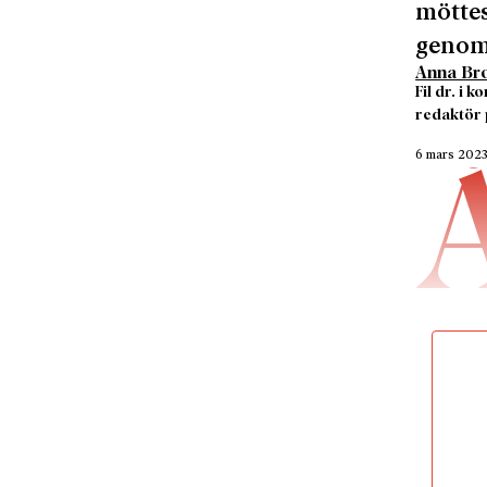
möttes
genom 
Anna Br
Fil dr. i 
redaktör 
6 mars 202
nyblive
förälske
och är 
relatio
Bara någ
första a