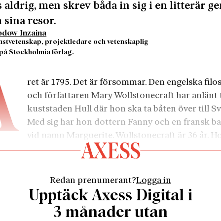
 aldrig, men skrev båda in sig i en litterär g
sina resor.
odow Inzaina
konstvetenskap, projektledare och vetenskaplig
på Stockholmia förlag.
3
Å
ret är 1795. Det är försommar. Den engelska filo
och författaren Mary Wollstonecraft har anlänt t
kuststaden Hull där hon ska ta båten över till Sv
Med sig har hon dottern Fanny och en fransk ba
vid namn Marguerite. Wollstonecraft är 36 år. H
n mamma och övergiven. Fanny är frukten av en stark
lse i en man som inte vill binda sig. Hans namn är Gilbe
en amerikansk affärsman, författare och diplomat. Dera
Redan prenumerant?
Logga in
n är komplicerad.
Upptäck Axess Digital i
ra veckor tidigare har hon försökt ta sitt liv. Det skulle
3 månader utan
v två misslyckade självmordsförsök inom loppet av två 