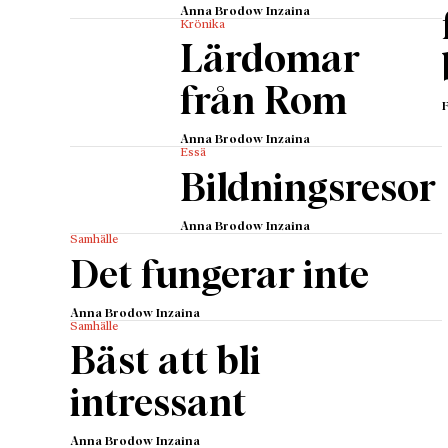
Wollston
Anna Brodow Inzaina
Krönika
kritiser
Lärdomar
”Turism
Wollston
från Rom
Marys, M
Anna Brodow Inzaina
och han
Essä
löjtnan
Bildningsresor
upplyste
men jag
Anna Brodow Inzaina
Samhälle
varand­r
Det fungerar inte
de med 
förstärk
Anna Brodow Inzaina
Samhälle
jord me
Bäst att bli
blommor
betesma
intressant
mest pi
förtjus
Anna Brodow Inzaina