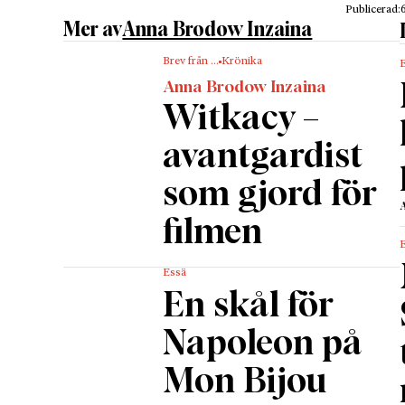
komment
Publicerad:
Mary Wol
Mer av
Anna Brodow Inzaina
som en r
Brev från …
Krönika
Men
(17
Anna Brodow Inzaina
Edmund 
Witkacy –
France.
broders
avantgardist
Vindica
som gjord för
frans­ka
vara mä
filmen
Brev frå
hennes t
Essä
är hon p
En skål för
skriva e
Napoleon på
sublima
landska
Mon Bijou
på natur