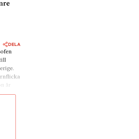
enre
DELA
sofen
ill
erige.
rnflicka
on är
rt Imlay
s
 bli det
år.