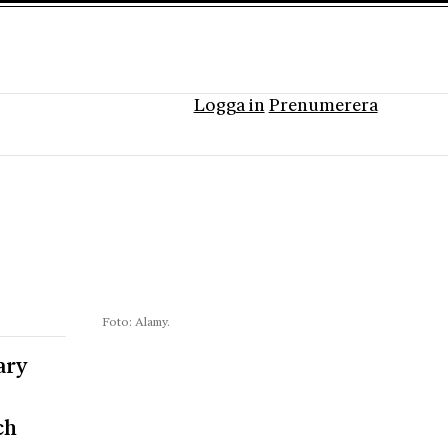
Logga in
Prenumerera
Foto: Alamy.
ary
ch