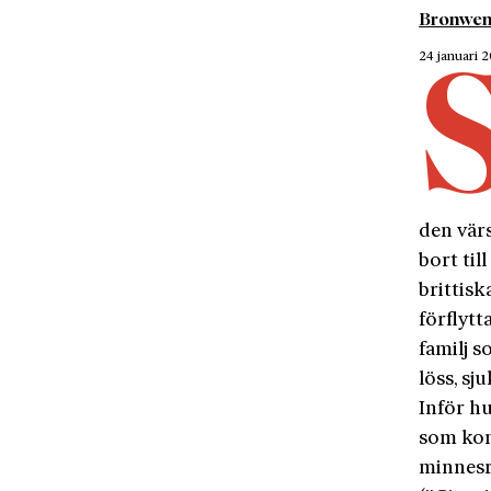
Bronwe
24 januari 
den vär
bort ti
brittisk
förflytt
familj s
löss, sj
Inför h
som kom
minnesr