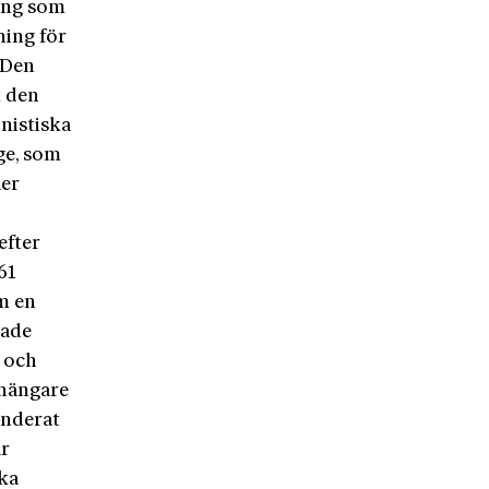
ning som
ning för
 Den
t den
nistiska
ge, som
ler
efter
61
m en
rade
, och
nhängare
enderat
ar
ka