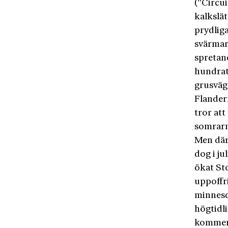
(”Circu
kalkslä
prydliga
svärmar 
spretan
hundrat
grusväg
Flandern
tror at
somrarn
Men däre
dog i ju
ökat St
uppoffr
minnesd
högtidl
kommer 