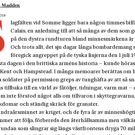
n Maddox
2014
S
lagfälten vid Somme ligger bara någon timmes bilf
Calais, en anledning till att så många av dem som ge
på den dystra rundturen bland minnesmärkena är b
Och trots allt, det sju dagar långa bombardemang
föregick angreppet på de tyska linjerna den 1 juli 1
sta dagen i den brittiska arméns historia – kunde höra
ll Kent och Hampstead. I många memoarer berättas om 
a soldater på permission greps av tunghäfta av att så s
as tillbaka till en värld av fåtöljer, tidningar, varm mat –
om inte förstod något alls om tillvaron i skyttegravarna
ukdomar och ständig skräck för granater.
undraårsminnet av kriget, och de fyra år av minneshögt
mer att följa, förbereds den återhållsamma men välk
undan som slingrar sig längs västfrontens dryga 70 mi