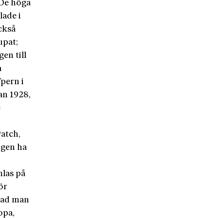
 De höga
lade i
ckså
upat;
en till
a
pern i
an 1928,
e
Patch,
igen ha
mlas på
ör
vad man
opa,