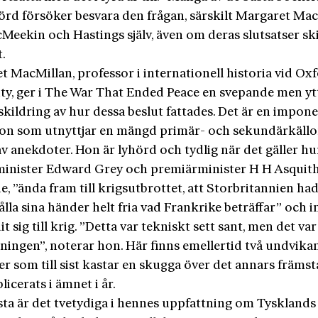
körd försöker besvara den frågan, särskilt Margaret Mac
eekin och Hastings själv, även om deras slutsatser skil
t.
 MacMillan, professor i internationell historia vid Ox
ity, ger i The War That Ended Peace en svepande men yt
skildring av hur dessa beslut fattades. Det är en impon
ion som utnyttjar en mängd primär- och sekundärkällo
v anekdoter. Hon är lyhörd och tydlig när det gäller hu
minister Edward Grey och premiärminister H H Asquit
, ”ända fram till krigsutbrottet, att Storbritannien had
 hålla sina händer helt fria vad Frankrike beträffar” och i
t sig till krig. ”Detta var tekniskt sett sant, men det var
nningen”, noterar hon. Här finns emellertid två undvika
 som till sist kastar en skugga över det annars främst
icerats i ämnet i år.
sta är det tvetydiga i hennes uppfattning om Tysklands