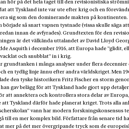
n hör på det hela taget till den revisionistiska ström
at att Tyskland inte var ute efter krig och en förevänd
blera sig som den dominerande makten på kontinenten.
 började så snart vapnen tystnade (vissa skulle säga at
 redan innan de avfyrades). Grundtexten för den revisio
ningen är det välkända uttalandet av David Lloyd Geor
dde Asquith i december 1916, att Europa hade ”glidit, el
vacklat och snubblat” in i krig.
ar grundtanken i många analyser under flera decennier 
och en tydlig linje ännu efter andra världskriget. Men 19
lade den tyske historikern Fritz Fischer en storm geno
han gav belägg för att Tyskland hade gjort upp detalje
ör att annektera och kontrollera stora delar av Europa
 att Tyskland därför hade planerat kriget. Trots alla a
scherskolan” vann har modern forskningskonsensus t
gå till en mer komplex bild. Författare från senare tid h
at mer på det mer övergripande tryck som de europeis