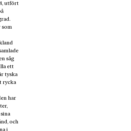
, utfört
på
grad.
r som
skland
 samlade
ien såg
la ett
är tyska
t rycka
den har
ter,
 sina
ånd, och
na i