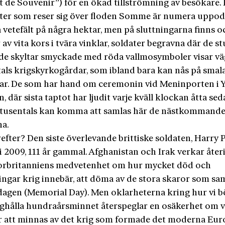
it de Souvenir”) för en ökad tillströmning av besökare.
tter som reser sig över floden Somme är numera uppod
 vetefält på några hektar, men på sluttningarna finns o
av vita kors i tvära vinklar, soldater begravna där de st
de skyltar smyckade med röda vallmosymboler visar väg
als krigskyrkogårdar, som ibland bara kan nås på smal
ar. De som har hand om ceremonin vid Meninporten i Y
, där sista taptot har ljudit varje kväll klockan åtta sed
t tusentals kan komma att samlas här de nästkommand
a.
fter? Den siste överlevande brittiske soldaten, Harry 
li 2009, 111 år gammal. Afghanistan och Irak verkar åter
orbritanniens medvetenhet om hur mycket död och
ingar krig innebär, att döma av de stora skaror som sa
agen (Memorial Day). Men oklarheterna kring hur vi b
ighålla hundraårsminnet återspeglar en osäkerhet om 
att minnas av det krig som formade det moderna Eur