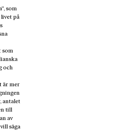
a”, som
livet på
s
sna
n
t som
dianska
g och
t är mer
agningen
, antalet
 till
man av
vill säga