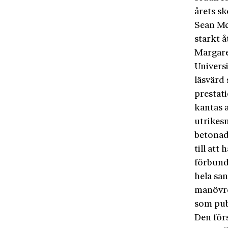
årets s
Sean McM
starkt å
Margaret
Univers
läsvärd 
prestat
kantas a
utrikes
betonade
till att
förbundi
hela sa
manövrer
som publ
Den för