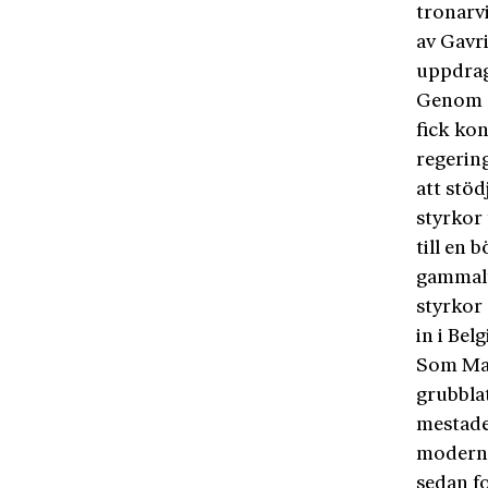
tronarv
av Gavri
uppdrag
Genom d
fick kon
regering
att stö
styrkor 
till en 
gammalt 
styrkor
in i Bel
Som Max
grubblat
mestade
moderna
sedan fo