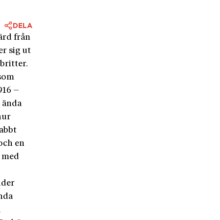
DELA
ärd från
r sig ut
ritter.
 som
916 –
s ända
hur
nabbt
 och en
, med
ider
ända
l