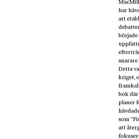
MacMilla
har hävd
att eta
debatten
började
uppfatt
efterträ
snarare 
Detta v
kriget, 
framkal
bok där 
planer f
hävdade
som ”Fi
att åter
fokuser