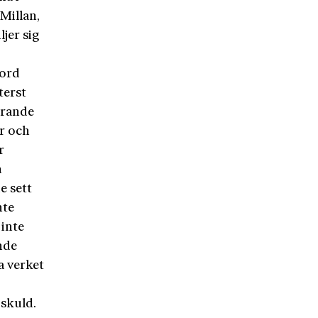
Millan,
jer sig
ford
terst
erande
r och
r
h
e sett
nte
 inte
nde
a verket
 skuld.