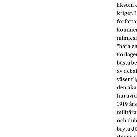
liksom 
kriget. 
författa
komment
minnesh
”bara en 
Förlage
bästa b
av debat
väsentli
den aka
huruvid
1919 års
militär
och dub
bryta d