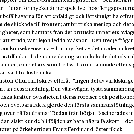
dispyter om huruvida minneshögtiderna – och skolans
r – lutar för mycket åt perspektivet hos ”krigspoetern
 befälhavarna för att enfaldigt och lättsinnigt ha offrat 
de skickade till fronten; att brittiska meniga och dera
igheter, som hämtats från det brittiska imperiets avläg
r att strida, var ”lejon ledda av åsnor”. Den tredje fråga
 om konsekvenserna – hur mycket av det moderna live
ras tillbaka till den omvälvning som skakade det edvar
tannien, om det arv som fredsvillkoren lämnade efter si
ar värt förlusten i liv.
ston Churchill skrev efteråt: ”Ingen del av världskrige
ant än dess inledning. Den välavvägda, tysta sammandr
tiska krafter, ovissheten i deras rörelser och positioner
och ovetbara fakta gjorde den första sammanstötningen
ig överträffat drama.” Redan från början fascinerades 
ådan slakt kunde bli följden av bara några få skott – det 
tatet på ärkehertigen Franz Ferdinand, österrikisk