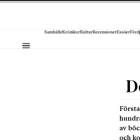
Hoppa till innehåll
Samhälle
Krönikor
Kultur
Recensioner
Essäer
Förd
D
Första
hundra
av böc
och ko