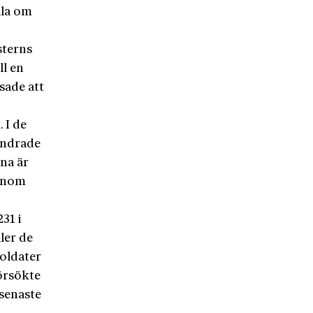
lla om
sterns
l en
sade att
 I de
undrade
rna är
 inom
31 i
ler de
soldater
försökte
 senaste