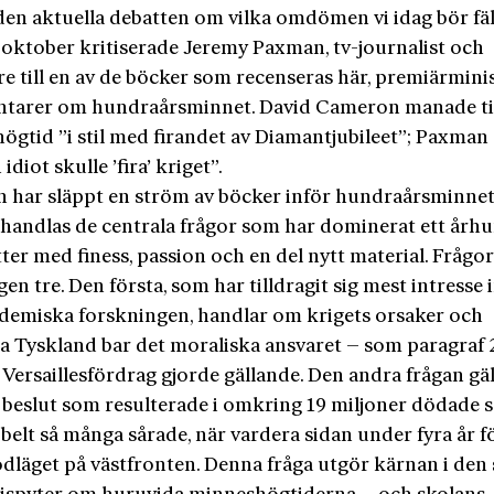
den aktuella debatten om vilka omdömen vi idag bör fä
I oktober kritiserade Jeremy Paxman, tv-journalist och
re till en av de böcker som recenseras här, premiärmini
arer om hundraårsminnet. David Cameron manade til
ögtid ”i stil med firandet av Diamantjubileet”; Paxman 
idiot skulle ’fira’ kriget”.
n har släppt en ström av böcker inför hundraårsminnet.
ehandlas de centrala frågor som har dominerat ett årh
ter med finess, passion och en del nytt material. Frågo
gen tre. Den första, som har tilldragit sig mest intresse
demiska forskningen, handlar om krigets orsaker och
a Tyskland bar det moraliska ansvaret – som paragraf 2
 Versaillesfördrag gjorde gällande. Den andra frågan gäl
a beslut som resulterade i omkring 19 miljoner dödade 
belt så många sårade, när vardera sidan under fyra år 
ödläget på västfronten. Denna fråga utgör kärnan i den