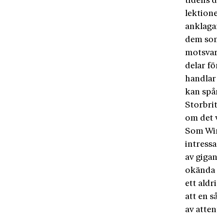
tidens 
lektione
anklagar
dem som 
motsvar
delar fö
handlar
kan spå
Storbri
om det v
Som Win
intress
av gigan
okända 
ett aldr
att en s
av atten