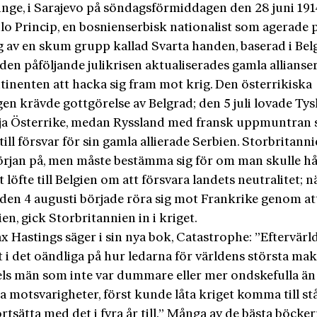
inge, i Sarajevo på söndagsförmiddagen den 28 juni 1914
lo Princip, en bosnienserbisk nationalist som agerade 
 av en skum grupp kallad Svarta handen, baserad i Bel
en påföljande julikrisen aktualiserades gamla allianse
tinenten att hacka sig fram mot krig. Den österrikiska
en krävde gottgörelse av Belgrad; den 5 juli lovade Ty
dja Österrike, medan Ryssland med fransk uppmuntran
till försvar för sin gamla allierade Serbien. Storbritann
början på, men måste bestämma sig för om man skulle hål
löfte till Belgien om att försvara landets neutralitet; n
 den 4 augusti började röra sig mot Frankrike genom at
gien, gick Storbritannien in i kriget.
 Hastings säger i sin nya bok, Catastrophe: ”Eftervärl
 i det oändliga på hur ledarna för världens största mak
ls män som inte var dummare eller mer ondskefulla än
 motsvarigheter, först kunde låta kriget komma till st
rtsätta med det i fyra år till.” Många av de bästa böcker