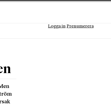
Logga in
Prenumerera
en
 Men
ström
orsak