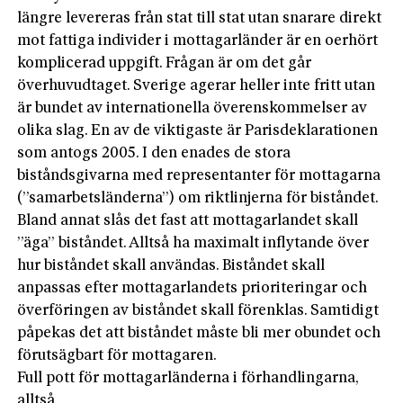
längre levereras från stat till stat utan snarare direkt
mot fattiga individer i mottagarländer är en oerhört
komplicerad uppgift. Frågan är om det går
överhuvudtaget. Sverige agerar heller inte fritt utan
är bundet av internationella överenskommelser av
olika slag. En av de viktigaste är Parisdeklarationen
som antogs 2005. I den enades de stora
biståndsgivarna med representanter för mottagarna
(”samarbetsländerna”) om riktlinjerna för biståndet.
Bland annat slås det fast att mottagarlandet skall
”äga” biståndet. Alltså ha maximalt inflytande över
hur biståndet skall användas. Biståndet skall
anpassas efter mottagarlandets prioriteringar och
överföringen av biståndet skall förenklas. Samtidigt
påpekas det att biståndet måste bli mer obundet och
förutsägbart för mottagaren.
Full pott för mottagarländerna i förhandlingarna,
alltså.