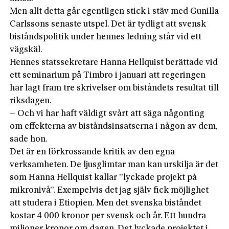
Men allt detta går egentligen stick i stäv med Gunilla
Carlssons senaste utspel. Det är tydligt att svensk
biståndspolitik under hennes ledning står vid ett
vägskäl.
Hennes statssekretare Hanna Hellquist berättade vid
ett seminarium på Timbro i januari att regeringen
har lagt fram tre skrivelser om biståndets resultat till
riksdagen.
– Och vi har haft väldigt svårt att säga någonting
om effekterna av biståndsinsatserna i någon av dem,
sade hon.
Det är en förkrossande kritik av den egna
verksamheten. De ljusglimtar man kan urskilja är det
som Hanna Hellquist kallar ”lyckade projekt på
mikronivå”. Exempelvis det jag själv fick möjlighet
att studera i Etiopien. Men det svenska biståndet
kostar 4 000 kronor per svensk och år. Ett hundra
miljoner kronor om dagen. Det lyckade projektet i