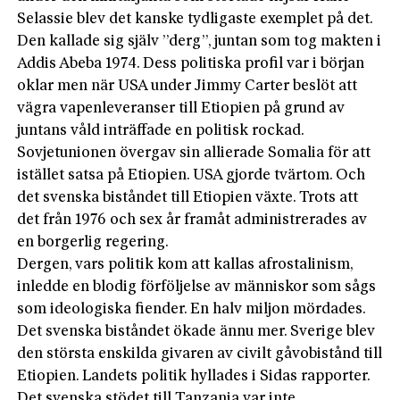
Selassie blev det kanske tydligaste exemplet på det.
Den kallade sig själv ”derg”, juntan som tog makten i
Addis Abeba 1974. Dess politiska profil var i början
oklar men när USA under Jimmy Carter beslöt att
vägra vapenleveranser till Etiopien på grund av
juntans våld inträffade en politisk rockad.
Sovjetunionen övergav sin allierade Somalia för att
istället satsa på Etiopien. USA gjorde tvärtom. Och
det svenska biståndet till Etiopien växte. Trots att
det från 1976 och sex år framåt administrerades av
en borgerlig regering.
Dergen, vars politik kom att kallas afrostalinism,
inledde en blodig förföljelse av människor som sågs
som ideologiska fiender. En halv miljon mördades.
Det svenska biståndet ökade ännu mer. Sverige blev
den största enskilda givaren av civilt gåvobistånd till
Etiopien. Landets politik hyllades i Sidas rapporter.
Det svenska stödet till Tanzania var inte