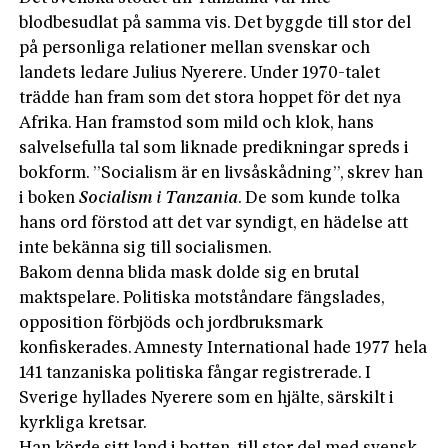
blodbesudlat på samma vis. Det byggde till stor del
på personliga relationer mellan svenskar och
landets ledare Julius Nyerere. Under 1970-talet
trädde han fram som det stora hoppet för det nya
Afrika. Han framstod som mild och klok, hans
salvelsefulla tal som liknade predikningar spreds i
bokform. ”Socialism är en livsåskådning”, skrev han
i boken
Socialism i Tanzania
. De som kunde tolka
hans ord förstod att det var syndigt, en hädelse att
inte bekänna sig till socialismen.
Bakom denna blida mask dolde sig en brutal
maktspelare. Politiska motståndare fängslades,
opposition förbjöds och jordbruksmark
konfiskerades. Amnesty International hade 1977 hela
141 tanzaniska politiska fångar registrerade. I
Sverige hyllades Nyerere som en hjälte, särskilt i
kyrkliga kretsar.