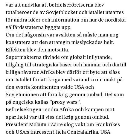
var att undvika att befrielserörelserna blev
totalberoende av Sovjetblocket och istället utsattes
för andra idéer och information om hur de nordiska
välfärdsstaterna byggts upp.
Om det någonsin var avsikten så måste man nog
konstatera att den strategin misslyckades helt.
Effekten blev den motsatta.
Supermakterna tävlade om globalt inflytande,
tillgång till strategiska baser och hamnar och därtill
billiga råvaror. Afrika blev därför ett byte att slåss
om. Istället för att kriga med varandra om makt på
den svarta kontinenten valde USA och
Sovjetunionen att föra krig genom ombud. Det som
på engelska kallas ”proxy wars”.
Befrielsekrigen i södra Afrika och kampen mot
apartheid var till viss del krig genom ombud.
President Mobutu i Zaire slog vakt om Frankrikes
och USA:s intressen i hela Centralafrika. USA