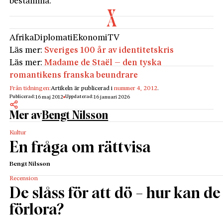
bestämma.
Afrika
Diplomati
Ekonomi
TV
Läs mer:
Sveriges 100 år av identitetskris
Läs mer:
Madame de Staël – den tyska
romantikens franska beundrare
Från tidningen:
Artikeln är publicerad i
nummer 4, 2012
.
Publicerad:
Uppdaterad:
16 maj 2012
16 januari 2026
Mer av
Bengt Nilsson
Kultur
En fråga om rättvisa
Bengt Nilsson
Recension
De slåss för att dö – hur kan de
förlora?