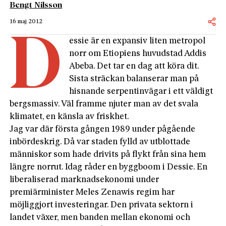
Bengt Nilsson
16 maj 2012
D
essie är en expansiv liten metropol
norr om Etiopiens huvudstad Addis
Abeba. Det tar en dag att köra dit.
Sista sträckan balanserar man på
hisnande serpentinvägar i ett väldigt
bergsmassiv. Väl framme njuter man av det svala
klimatet, en känsla av friskhet.
Jag var där första gången 1989 under pågående
inbördeskrig. Då var staden fylld av utblottade
människor som hade drivits på flykt från sina hem
längre norrut. Idag råder en byggboom i Dessie. En
liberaliserad marknadsekonomi under
premiärminister Meles Zenawis regim har
möjliggjort investeringar. Den privata sektorn i
landet växer, men banden mellan ekonomi och