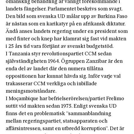
omänsklig behandling är vanligt förekommande i
landets fängelser. Parlamentet beskrivs som svagt.
Den bild som svenska UD målar upp av Burkina Faso
är nästan som en karikatyr på en afrikansk diktatur.
Ändå anses landets regering under en president som
med finter och knep har klamrat sig fast vid makten
i 25 års tid vara förtjänt av svenskt budgetstöd.
I Tanzania styr revolutionspartiet CCM sedan
självständigheten 1964. Ögruppen Zanzibar är den
enda del av landet där den numera tillåtna
oppositionen har kunnat hävda sig. Inför varje val
trakasserar CCM verkliga och inbillade
meningsmotståndare.
I Moçambique har befrielserörelsen/partiet Frelimo
suttit vid makten sedan 1975. Enligt svenska UD
finns det en problematisk ”sammanblandning
mellan regeringspartiet, statsapparaten och
affärsintressen, samt en utbredd korruption”. Det är