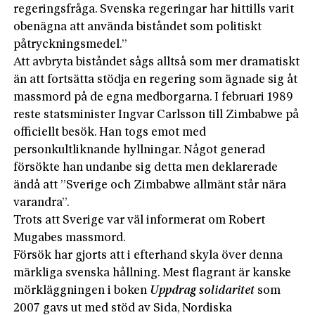
regeringsfråga. Svenska regeringar har hittills varit
obenägna att använda biståndet som politiskt
påtryckningsmedel.”
Att avbryta biståndet sågs alltså som mer dramatiskt
än att fortsätta stödja en regering som ägnade sig åt
massmord på de egna medborgarna. I februari 1989
reste statsminister Ingvar Carlsson till Zimbabwe på
officiellt besök. Han togs emot med
personkultliknande hyllningar. Något generad
försökte han undanbe sig detta men deklarerade
ändå att ”Sverige och Zimbabwe allmänt står nära
varandra”.
Trots att Sverige var väl informerat om Robert
Mugabes massmord.
Försök har gjorts att i efterhand skyla över denna
märkliga svenska hållning. Mest flagrant är kanske
mörkläggningen i boken
Uppdrag solidaritet
som
2007 gavs ut med stöd av Sida, Nordiska