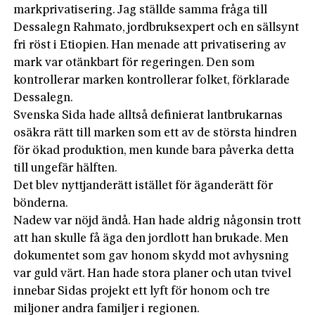
markprivatisering. Jag ställde samma fråga till
Dessalegn Rahmato, jordbruksexpert och en sällsynt
fri röst i Etiopien. Han menade att privatisering av
mark var otänkbart för regeringen. Den som
kontrollerar marken kontrollerar folket, förklarade
Dessalegn.
Svenska Sida hade alltså definierat lantbrukarnas
osäkra rätt till marken som ett av de största hindren
för ökad produktion, men kunde bara påverka detta
till ungefär hälften.
Det blev nyttjanderätt istället för äganderätt för
bönderna.
Nadew var nöjd ändå. Han hade aldrig någonsin trott
att han skulle få äga den jordlott han brukade. Men
dokumentet som gav honom skydd mot avhysning
var guld värt. Han hade stora planer och utan tvivel
innebar Sidas projekt ett lyft för honom och tre
miljoner andra familjer i regionen.