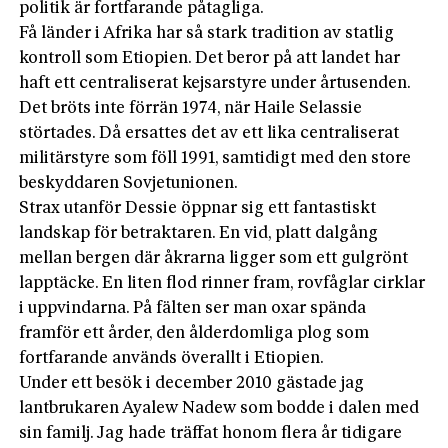
politik är fortfarande påtagliga.
Få länder i Afrika har så stark tradition av statlig
kontroll som Etiopien. Det beror på att landet har
haft ett centraliserat kejsarstyre under årtusenden.
Det bröts inte förrän 1974, när Haile Selassie
störtades. Då ersattes det av ett lika centraliserat
militärstyre som föll 1991, samtidigt med den store
beskyddaren Sovjetunionen.
Strax utanför Dessie öppnar sig ett fantastiskt
landskap för betraktaren. En vid, platt dalgång
mellan bergen där åkrarna ligger som ett gulgrönt
lapptäcke. En liten flod rinner fram, rovfåglar cirklar
i uppvindarna. På fälten ser man oxar spända
framför ett årder, den ålderdomliga plog som
fortfarande används överallt i Etiopien.
Under ett besök i december 2010 gästade jag
lantbrukaren Ayalew Nadew som bodde i dalen med
sin familj. Jag hade träffat honom flera år tidigare