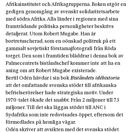
Afrikainstitutet och Afrikagrupperna. Boken utgör en
gedigen genomgång av svenskt solidaritetsarbete
med södra Afrika. Alla länder i regionen med sina
framträdande politiska personligheter beskrivs
detaljerat. Utom Robert Mugabe. Han är
bortretuscherad, som en oönskad politruk på ett
gammalt sovjetiskt förstamajfotografi från Röda
torget. Den som i framtiden bläddrar i denna bok av
Palmecentrets biståndschef kommer inte att ha en
aning om att Robert Mugabe existerade.
Bertil Odén hävdar i sin bok
Biståndets idéhistoria
att det omfattande svenska stödet till afrikanska
befrielserörelser hade strategiska motiv. Under
1970-talet ökade det snabbt. Från 2 miljoner till 73
miljoner. Till det ska läggas stödet till ANC i
Sydafrika som inte redovisades öppet, eftersom det
förmedlades på hemliga vägar.
Odén skriver att avsikten med det svenska stödet