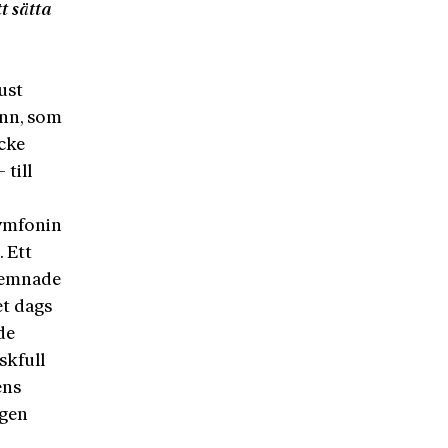
t sätta
ust
ann, som
ycke
till
symfonin
. Ett
 lemnade
et dags
de
skfull
ens
igen