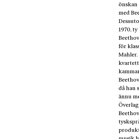
önskan 
med Bee
Dessuto
1970, t
Beethov
för klas
Mahler.
kvartett
kammarm
Beethove
då han 
ännu me
Överlag 
Beethov
tyskspr
produkt
musik h