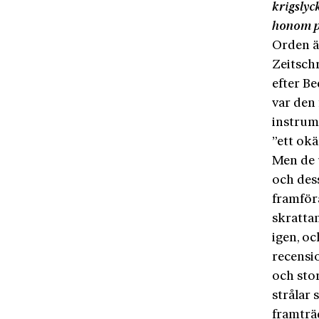
krigslyc
honom p
Orden ä
Zeitsch
efter B
var den 
instrum
”ett ok
Men de 
och dess
framför
skrattan
igen, oc
recensio
och stor
strålar
framträd