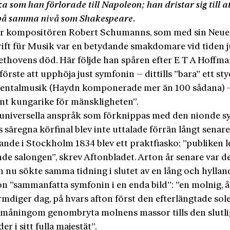
ka som han förlorade till Napoleon; han dristar sig till at
å samma nivå som Shakespeare.
r kompositören Robert Schumanns, som med sin Neue
rift für Musik var en betydande smakdomare vid tiden j
eethovens död. Här följde han spåren efter E T A Hoffm
förste att upphöja just symfonin – dittills ”bara” ett st
entalmusik (Haydn komponerade mer än 100 sådana) – 
änt kungarike för mänskligheten”.
universella anspråk som förknippas med den nionde 
 säregna körfinal blev inte uttalade förrän långt senare
ande i Stockholm 1834 blev ett praktfiasko; ”publiken
de salongen”, skrev Aftonbladet. Arton år senare var d
h nu sökte samma tidning i slutet av en lång och hyllan
n ”sammanfatta symfonin i en enda bild”: ”en molnig, å
mdiger dag, på hvars afton först den efterlängtade sol
 småningom genombryta molnens massor tills den slutl
er i sitt fulla majestät”.