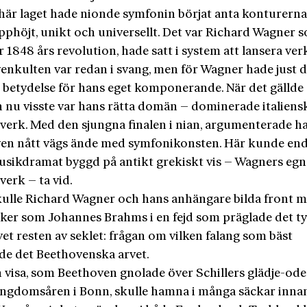
 här laget hade nionde symfonin börjat anta konturerna
phöjt, unikt och universellt. Det var Richard Wagner s
r 1848 års revolution, hade satt i system att lansera verk
enkulten var redan i svang, men för Wagner hade just 
 betydelse för hans eget komponerande. När det gällde
 nu visste var hans rätta domän – dominerade italiens
 verk. Med den sjungna finalen i nian, argumenterade h
en nått vägs ände med symfonikonsten. Här kunde end
usikdramat byggd på antikt grekiskt vis – Wagners egn
verk – ta vid.
kulle Richard Wagner och hans anhängare bilda front 
ker som Johannes Brahms i en fejd som präglade det t
et resten av seklet: frågan om vilken falang som bäst
ade det Beethovenska arvet.
 visa, som Beethoven gnolade över Schillers glädje-od
ngdomsåren i Bonn, skulle hamna i många säckar inna