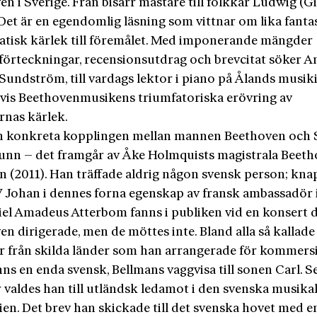
n i Sverige. Från bisarr mästare till folkkär Ludwig (
 Det är en egendomlig läsning som vittnar om lika fantast
atisk kärlek till föremålet. Med imponerande mängder
förteckningar, recensionsutdrag och brevcitat söker A
Sundström, till vardags lektor i piano på Ålands musiki
bevis Beethovenmusikens triumfatoriska erövring av
rnas kärlek.
 konkreta kopplingen mellan mannen Beethoven och 
tunn – det framgår av Åke Holmquists magistrala Beeth
in (2011). Han träffade aldrig någon svensk person; kna
V Johan i dennes forna egenskap av fransk ambassadör 
iel Amadeus Atterbom fanns i publiken vid en konsert 
n dirigerade, men de möttes inte. Bland alla så kallade
or från skilda länder som han arrangerade för kommersi
ns en enda svensk, Bellmans vaggvisa till sonen Carl. S
 valdes han till utländsk ledamot i den svenska musika
en. Det brev han skickade till det svenska hovet med e