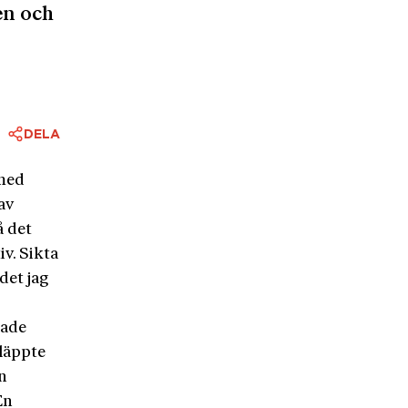
en och
DELA
 med
av
å det
v. Sikta
det jag
hade
släppte
n
En