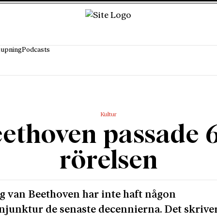
jupning
Podcasts
Kultur
ethoven passade 
rörelsen
 van Beethoven har inte haft någon
junktur de senaste decennierna. Det skrive