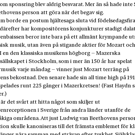
om sponsring blev aldrig besvarat. Mer än så hade inte 
thovens person att göra när det begav sig.
m borde en postum hjältesaga sluta vid födelsedagsfir
y därefter har kompositörens konjunkturer stadigt dalat
enbaissen beror inte bara på ett allmänt krympande 
sisk musik, utan även på stigande aktier för Mozart oc
 I en den klassiska musikens högborg – Mazerska
sällskapet i Stockholm, som i mer än 150 år har spelat
usik varje måndag – vinner just Mozart terräng på
ns bekostnad. Den senare hade sin all time high på 191
spelades runt 225 gånger i Mazerkretsen! (Fast Haydn 
r.)
är det svårt att hitta något som skiljer ut
enreceptionen i Sverige från andra länder utanför de
åkiga områdena. Att just Ludwig van Beethovens perso
ion skulle kanoniseras till det främsta emblemet för kl
änger nära samman med strävan efter tyskhet. Självkl