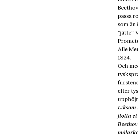
Beethov
passa ro
som än 
”jätte”
Promete
Alle Me
1824.
Och med
tysksprå
fursten
efter t
upphöjt
Liksom I
flotta e
Beethov
målarkon