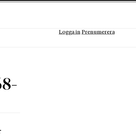
Logga in
Prenumerera
68-
r