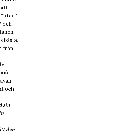
att
”titan”,
” och
itanen
 bästa.
n från
de
 små
rävan
kt och
d sin
in
ått den