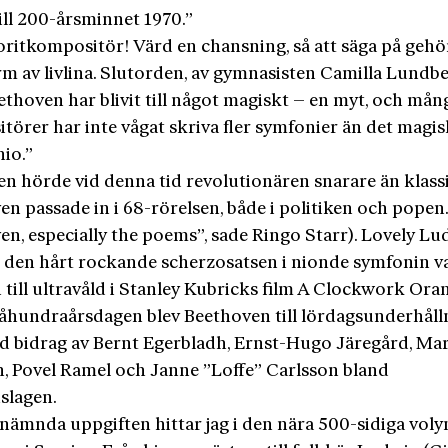
till 200-årsminnet 1970.”
oritkompositör! Värd en chansning, så att säga på gehö
rm av livlina. Slutorden, av gymnasisten Camilla Lundber
ethoven har blivit till något magiskt – en myt, och mån
törer har inte vågat skriva fler symfonier än det magi
nio.”
en hörde vid denna tid revolutionären snarare än klass
n passade in i 68-rörelsen, både i politiken och popen. 
en, especially the poems”, sade Ringo Starr). Lovely Lu
 den hårt rockande scherzosatsen i nionde symfonin v
 till ultravåld i Stanley Kubricks film A Clockwork Ora
tvåhundraårsdagen blev Beethoven till lördagsunderhålln
 bidrag av Bernt Egerbladh, Ernst-Hugo Järegård, Ma
, Povel Ramel och Janne ”Loffe” Carlsson bland
slagen.
tnämnda uppgiften hittar jag i den nära 500-sidiga vol