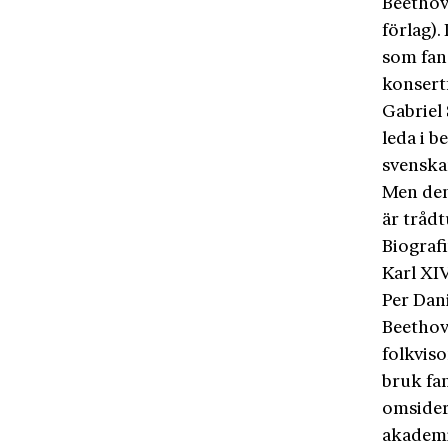
Beethove
förlag).
som fan
konsert
Gabriel 
leda i 
svenska
Men den
är tråd
Biograf
Karl XI
Per Dan
Beethove
folkvis
bruk fan
omsider
akademi