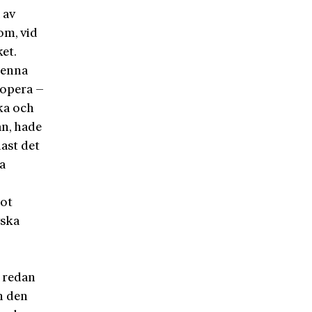
 av
om, vid
et.
denna
 opera –
ka och
an, hade
ast det
a
mot
yska
e redan
n den