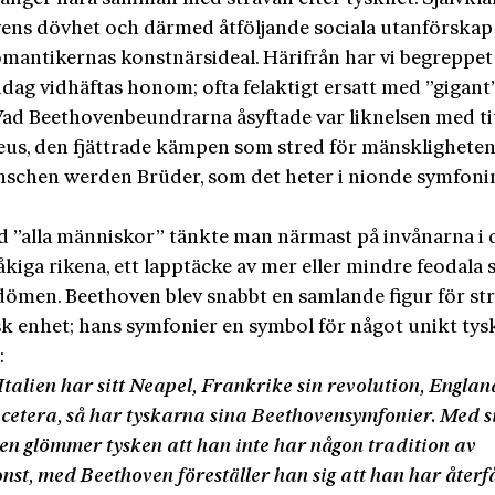
ens dövhet och därmed åtföljande sociala utanförskap 
mantikernas konstnärsideal. Härifrån har vi begreppet 
idag vidhäftas honom; ofta felaktigt ersatt med ”gigant
. Vad Beethovenbeundrarna åsyftade var liknelsen med t
us, den fjättrade kämpen som stred för mänsklighetens
nschen werden Brüder, som det heter i nionde symfoni
 ”alla människor” tänkte man närmast på invånarna i 
kiga rikena, ett lapptäcke av mer eller mindre feodala
dömen. Beethoven blev snabbt en samlande figur för st
ysk enhet; hans symfonier en symbol för något unikt tys
:
talien har sitt Neapel, Frankrike sin revolution, Englan
t cetera, så har tyskarna sina Beethovensymfonier. Med s
en glömmer tysken att han inte har någon tradition av
st, med Beethoven föreställer han sig att han har återf