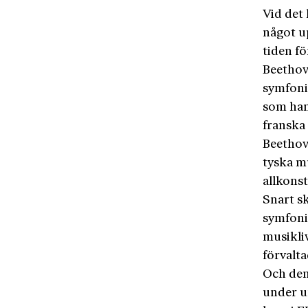
Vid det
något up
tiden fö
Beethov
symfoni
som han
franska
Beethov
tyska m
allkonst
Snart s
symfoni
musikliv
förvalt
Och den
under u