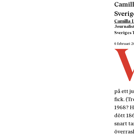
Camill
Sverig
Camilla
Journalis
Sveriges T
6 februari 
på ett j
fick. (T
1968? H
dött 186
snart t
överras