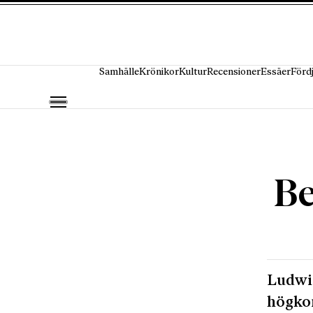
Hoppa till innehåll
Samhälle
Krönikor
Kultur
Recensioner
Essäer
Förd
Be
Ludwig
högkon