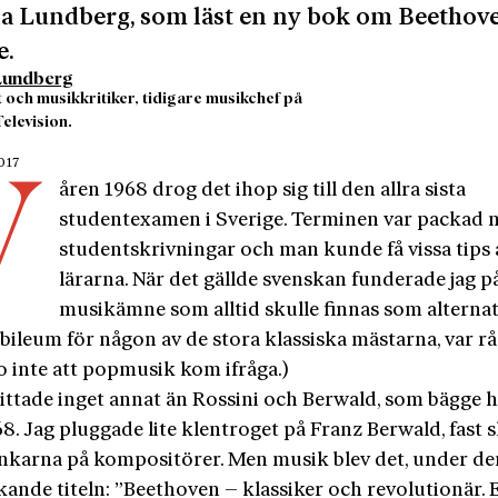
a Lundberg, som läst en ny bok om Beethov
e.
 Lundberg
t och musikkritiker, tidigare musikchef på
elevision.
2017
V
åren 1968 drog det ihop sig till den allra sista
studentexamen i Sverige. Terminen var packad
studentskrivningar och man kunde få vissa tips 
lärarna. När det gällde svenskan funderade jag p
musikämne som alltid skulle finnas som alternati
ubileum för någon av de stora klassiska mästarna, var rå
ro inte att popmusik kom ifråga.)
ittade inget annat än Rossini och Berwald, som bägge 
8. Jag pluggade lite klentroget på Franz Berwald, fast 
ankarna på kompositörer. Men musik blev det, under de
kande titeln: ”Beethoven – klassiker och revolutionär. 