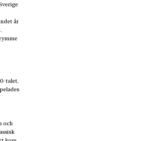
Sverige
andet år
.
utrymme
h
0-talet,
spelades
n och
assisk
art kom