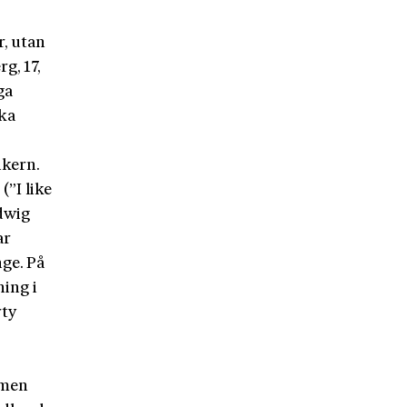
r, utan
g, 17,
ga
ska
ikern.
(”I like
dwig
ar
nge. På
ing i
rty
ymen