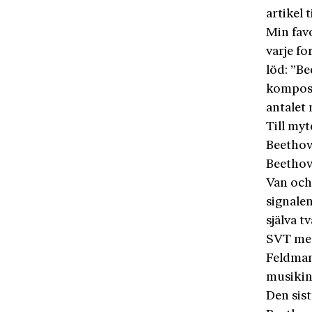
artikel 
Min fav
varje fo
löd: ”Be
komposi
antalet 
Till myt
Beethove
Beethov
Van och
signalen
själva 
SVT med
Feldman
musikin
Den sis