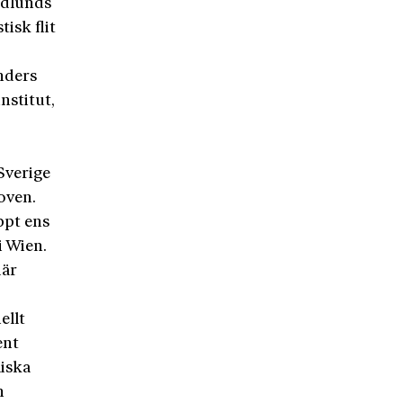
Gidlunds
isk flit
nders
nstitut,
Sverige
oven.
ppt ens
i Wien.
där
ellt
ent
liska
n