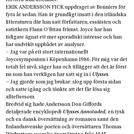
ERIK ANDERSSON FICK uppdraget av Bonniers för
fyra år sedan. Han är grundligt insatt i den irländska
litteraturen där han satt författaren, essäisten och
satirikern Flann O’Brian främst. Joyce har han
tidigare ägnat ett mer sporadiskt intresse och han
har undvikit uppbådet av analyser.
– Jag var på ett stort internationellt
Joycesymposium i Köpenhamn 1986. För mig var det
totalt fel nivå, säger han och tillägger att det är först
nu som han verkligen har satt sig in i
Ulysses
.
– Jag gjorde som jag brukar: slog upp första sidan
och satte igång och tänkte att det får lösa sig
allteftersom.
Bredvid sig hade Andersson Don Giffords
detaljerade encyklopedi
Ulysses
Annotaded
,
en tysk
och en dansk översättning av romanen samt den
finlandssvenske poeten och översättaren Thomas