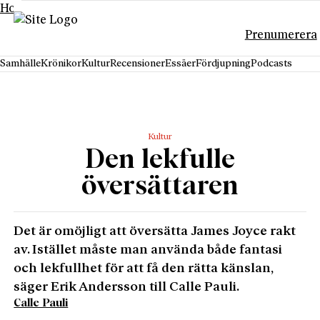
Hoppa till innehåll
Prenumerera
Samhälle
Krönikor
Kultur
Recensioner
Essäer
Fördjupning
Podcasts
Kultur
Den lekfulle
översättaren
Det är omöjligt att översätta James Joyce rakt
av. Istället måste man använda både fantasi
och lekfullhet för att få den rätta känslan,
säger Erik Andersson till Calle Pauli.
Calle Pauli