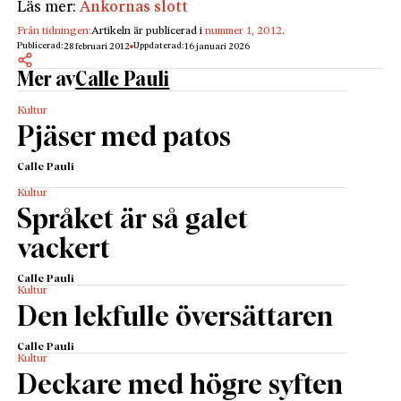
Läs mer:
Änkornas slott
Från tidningen:
Artikeln är publicerad i
nummer 1, 2012
.
Publicerad:
Uppdaterad:
28 februari 2012
16 januari 2026
Mer av
Calle Pauli
Kultur
Pjäser med patos
Calle Pauli
Kultur
Språket är så galet
vackert
Calle Pauli
Kultur
Den lekfulle översättaren
Calle Pauli
Kultur
Deckare med högre syften