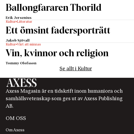
Ballongfararen Thorild
Erik Jersenius
Kultur
Litteratur
Ett ömsint fadersporträtt
Jakob Sjövall
Kultur
Värt att minnas
Vin, kvinnor och religion
Tommy Olofsson
Se allt i Kultur
Axess Magasin är en tidskrift inom humaniora och
samhällsvetenskap som ges ut av Axess Publishing
AB.
OM OSS
Om Axess