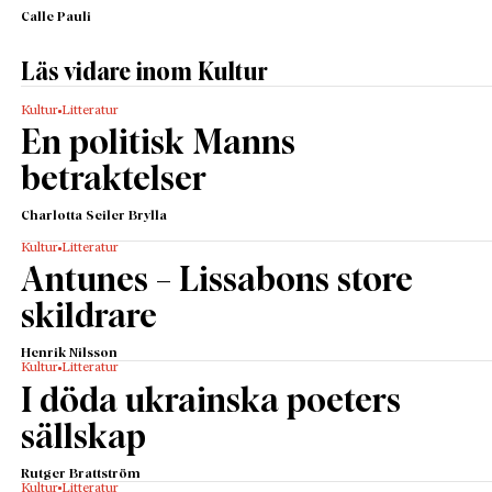
Calle Pauli
Läs vidare inom Kultur
Kultur
Litteratur
En politisk Manns
betraktelser
Charlotta Seiler Brylla
Kultur
Litteratur
Antunes – Lissabons store
skildrare
Henrik Nilsson
Kultur
Litteratur
I döda ukrainska poeters
sällskap
Rutger Brattström
Kultur
Litteratur