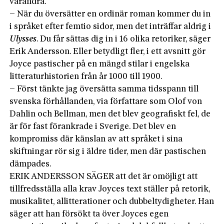
varandra.
– När du översätter en ordinär roman kommer du in
i språket efter femtio sidor, men det inträffar aldrig i
Ulysses
. Du får sättas dig in i 16 olika retoriker, säger
Erik Andersson. Eller betydligt fler, i ett avsnitt gör
Joyce pastischer på en mängd stilar i engelska
litteraturhistorien från år 1000 till 1900.
– Först tänkte jag översätta samma tidsspann till
svenska förhållanden, via författare som Olof von
Dahlin och Bellman, men det blev geografiskt fel, de
är för fast förankrade i Sverige. Det blev en
kompromiss där känslan av att språket i sina
skiftningar rör sig i äldre tider, men där pastischen
dämpades.
ERIK ANDERSSON SÄGER att det är omöjligt att
tillfredsställa alla krav Joyces text ställer på retorik,
musikalitet, allitterationer och dubbeltydigheter. Han
säger att han försökt ta över Joyces egen