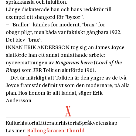
språkkänsla och intuition.
Länge diskuterade han och hans redaktör till
exempel ett slangord för ”byxor”.
– ”Brallor” kändes för modernt, ”brax” för
obegripligt, men båda var faktiskt gångbara 1922.
Det blev ”brax”.
INNAN ERIK ANDERSSON tog sig an James Joyce
slutförde han ett annat omfattande arbete:
nyöversättningen av
Ringarnas herre
(
Lord
of
the
Rings
) som JRR Tolkien slutförde 1961.
– Det är märkligt att Tolkien är den yngre av de två.
Joyce framstår definitivt som den modernare, på alla
plan. Hos honom är allt laddat, säger Erik
Andersson.
Kulturhistoria
Litteraturhistoria
Språkvetenskap
Läs mer:
Ballongfararen Thorild