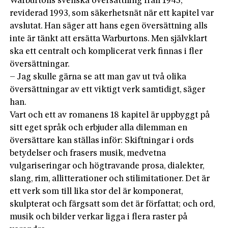
Warburtons svenska översättning från 1945,
reviderad 1993, som säkerhetsnät när ett kapitel var
avslutat. Han säger att hans egen översättning alls
inte är tänkt att ersätta Warburtons. Men självklart
ska ett centralt och komplicerat verk finnas i fler
översättningar.
– Jag skulle gärna se att man gav ut två olika
översättningar av ett viktigt verk samtidigt, säger
han.
Vart och ett av romanens 18 kapitel är uppbyggt på
sitt eget språk och erbjuder alla dilemman en
översättare kan ställas inför: Skiftningar i ords
betydelser och frasers musik, medvetna
vulgariseringar och högtravande prosa, dialekter,
slang, rim, allitterationer och stilimitationer. Det är
ett verk som till lika stor del är komponerat,
skulpterat och färgsatt som det är författat; och ord,
musik och bilder verkar ligga i flera raster på