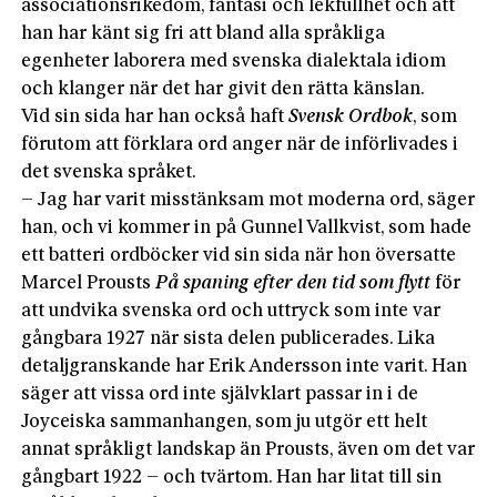
associationsrikedom, fantasi och lekfullhet och att
han har känt sig fri att bland alla språkliga
egenheter laborera med svenska dialektala idiom
och klanger när det har givit den rätta känslan.
Vid sin sida har han också haft
Svensk Ordbok
, som
förutom att förklara ord anger när de införlivades i
det svenska språket.
– Jag har varit misstänksam mot moderna ord, säger
han, och vi kommer in på Gunnel Vallkvist, som hade
ett batteri ordböcker vid sin sida när hon översatte
Marcel Prousts
På spaning efter den tid som flytt
för
att undvika svenska ord och uttryck som inte var
gångbara 1927 när sista delen publicerades. Lika
detaljgranskande har Erik Andersson inte varit. Han
säger att vissa ord inte självklart passar in i de
Joyceiska sammanhangen, som ju utgör ett helt
annat språkligt landskap än Prousts, även om det var
gångbart 1922 – och tvärtom. Han har litat till sin