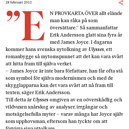
28 februari 2012
”E
N PROVKARTA ÖVER allt elände
man kan råka på som
översättare.” Så sammanfattar
Erik Andersson glatt sina fyra år
med James Joyce. I dagarna
kommer hans svenska nytolkning av
Ulysses
, ett
romanbygge så mytomspunnet att det kan vara svårt
att hitta fram till själva verket.
– James Joyce är inte bara författare, han får ofta stå
som symbol för själva modernismen och med de
skygglapparna kan det vara svårt att nå fram till
texten, säger Erik Andersson.
Till detta är
Ulysses
omgiven av en oöverskådlig och
vildvuxen snårskog av analyser, irrgångar och
motsägelsefulla myter – varav många har Joyce själv
som upphovsman, eftersom han tyckte om att
förvirra sina uttolkare.