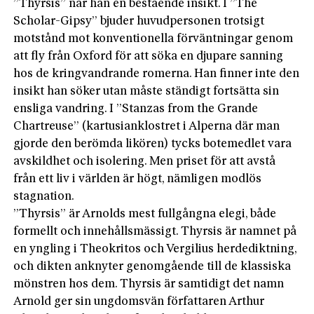
”Thyrsis” når han en bestående insikt. I ”The
Scholar-Gipsy” bjuder huvudpersonen trotsigt
motstånd mot konventionella förväntningar genom
att fly från Oxford för att söka en djupare sanning
hos de kringvandrande romerna. Han finner inte den
insikt han söker utan måste ständigt fortsätta sin
ensliga vandring. I ”Stanzas from the Grande
Chartreuse” (kartusianklostret i Alperna där man
gjorde den berömda likören) tycks botemedlet vara
avskildhet och isolering. Men priset för att avstå
från ett liv i världen är högt, nämligen modlös
stagnation.
”Thyrsis” är Arnolds mest fullgångna elegi, både
formellt och innehållsmässigt. Thyrsis är namnet på
en yngling i Theokritos och Vergilius herdediktning,
och dikten anknyter genomgående till de klassiska
mönstren hos dem. Thyrsis är samtidigt det namn
Arnold ger sin ungdomsvän författaren Arthur