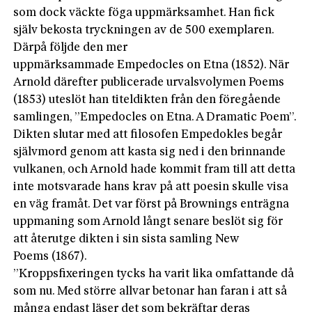
som dock väckte föga uppmärksamhet. Han fick
själv bekosta tryckningen av de 500 exemplaren.
Därpå följde den mer
uppmärksammade Empedocles on Etna (1852). När
Arnold därefter publicerade urvalsvolymen Poems
(1853) uteslöt han titeldikten från den föregående
samlingen, ”Empedocles on Etna. A Dramatic Poem”.
Dikten slutar med att filosofen Empedokles begår
självmord genom att kasta sig ned i den brinnande
vulkanen, och Arnold hade kommit fram till att detta
inte motsvarade hans krav på att poesin skulle visa
en väg framåt. Det var först på Brownings enträgna
uppmaning som Arnold långt senare beslöt sig för
att återutge dikten i sin sista samling New
Poems (1867).
”Kroppsfixeringen tycks ha varit lika omfattande då
som nu. Med större allvar betonar han faran i att så
många endast läser det som bekräftar deras