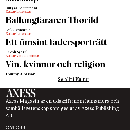
Rutger Brattström
Kultur
Litteratur
Ballongfararen Thorild
Erik Jersenius
Kultur
Litteratur
Ett ömsint fadersporträtt
Jakob Sjövall
Kultur
Värt att minnas
Vin, kvinnor och religion
Tommy Olofsson
Se allt i Kultur
Axess Magasin är en tidskrift inom humaniora och
samhällsvetenskap som ges ut av Axess Publishing
AB.
OM OSS