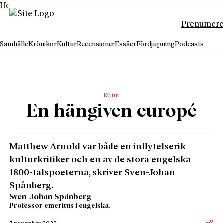
Hoppa till innehåll
Prenumere
Samhälle
Krönikor
Kultur
Recensioner
Essäer
Fördjupning
Podcasts
Kultur
En hängiven europé
Matthew Arnold var både en inflytelserik
kulturkritiker och en av de stora engelska
1800-talspoeterna, skriver Sven-Johan
Spånberg.
Sven-Johan Spånberg
Professor emeritus i engelska.