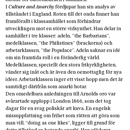
I
Culture and Anarchy
fördjupar han sin analys av
tillståndet i England. Roten till det onda finner han
framförallt i klassamhället som förhindrar
utvecklingen mot en större vidsynthet. Han delar in
samhället i tre klasser: adeln, ”the Barbarians”,
medelklassen, ”the Philistines” (brackorna) och
arbetarklassen, ”the Populace”. Adeln saknar en idé
om sin framtida roll i en föränderlig värld.
Medelklassen, spe­ciellt den stora frikyrkligheten,
vänder sig inåt och är även den oemottaglig för nya
idéer. Arbetarklassen inger ett visst hopp men det är
samtidigt därifrån som anarki hotar.
Den omedelbara anledningen till Arnolds oro var
svårartade upplopp i London 1866, som det tog
dagar för en svag poliskår att kuva. En engelsk
missuppfattning om frihet som rätten att göra som
man vill, ”doing as one likes”, ligger till grund för