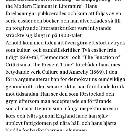
the Modern Element in Literature”. Hans
föreläsningar publicerades och kom att följas av en
serie essäer och böcker, och han utvecklades så till
en tongivande litteraturkritiker vars inflytande
sträckte sig långt in på 1900-talet.
Arnold kom med tiden att även göra ett stort avtryck
som kultur- och samhällskritiker. Två essäer från
tidigt 1860-tal, ”Democracy” och ”The Function of
Criticism at the Present Time” förebådar hans mest
betydande verk Culture and Anarchy (1869). I den
förra argumenterar han för demokratins oundvikliga
genombrott, i den senare riktar han förödande kritik
mot tidsandan. Han ser den som förstockad och
grym eftersom man accepterade en förfärande
social misär. Genom sina många inspektionsresor
kors och tvärs genom England hade han själv
upplevt fattigdomen på nära håll, och hans hjärta
blödde för barfotabarnen i slummen.