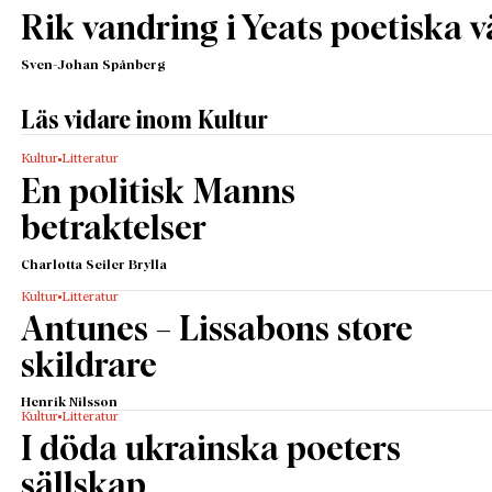
Rik vandring i Yeats poetiska v
Sven-Johan Spånberg
Läs vidare inom Kultur
Kultur
Litteratur
En politisk Manns
betraktelser
Charlotta Seiler Brylla
Kultur
Litteratur
Antunes – Lissabons store
skildrare
Henrik Nilsson
Kultur
Litteratur
I döda ukrainska poeters
sällskap