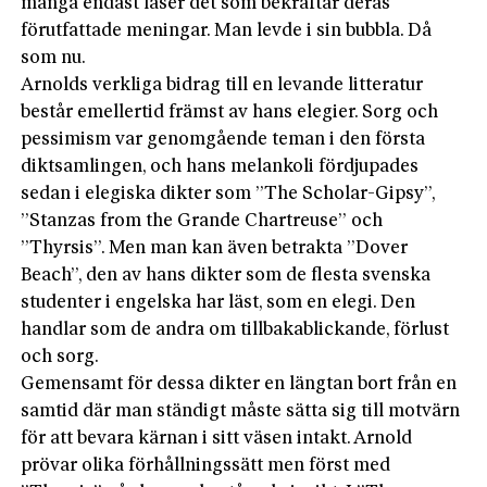
många endast läser det som bekräftar deras
förutfattade meningar. Man levde i sin bubbla. Då
som nu.
Arnolds verkliga bidrag till en levande litteratur
består emellertid främst av hans elegier. Sorg och
pessimism var genomgående teman i den första
diktsamlingen, och hans melankoli fördjupades
sedan i elegiska dikter som ”The Scholar-Gipsy”,
”Stanzas from the Grande Chartreuse” och
”Thyrsis”. Men man kan även betrakta ”Dover
Beach”, den av hans dikter som de flesta svenska
studenter i engelska har läst, som en elegi. Den
handlar som de andra om tillbakablickande, förlust
och sorg.
Gemensamt för dessa dikter en längtan bort från en
samtid där man ständigt måste sätta sig till motvärn
för att bevara kärnan i sitt väsen intakt. Arnold
prövar olika förhållningssätt men först med