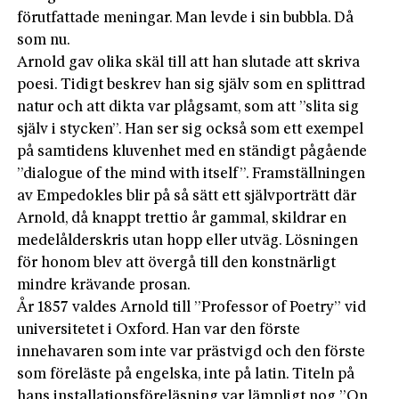
förutfattade meningar. Man levde i sin bubbla. Då
som nu.
Arnold gav olika skäl till att han slutade att skriva
poesi. Tidigt beskrev han sig själv som en splittrad
natur och att dikta var plågsamt, som att ”slita sig
själv i stycken”. Han ser sig också som ett exempel
på samtidens kluvenhet med en ständigt pågående
”dialogue of the mind with itself”. Framställningen
av Empedokles blir på så sätt ett självporträtt där
Arnold, då knappt trettio år gammal, skildrar en
medelålderskris utan hopp eller utväg. Lösningen
för honom blev att övergå till den konstnärligt
mindre krävande prosan.
År 1857 valdes Arnold till ”Professor of Poetry” vid
universitetet i Oxford. Han var den förste
innehavaren som inte var prästvigd och den förste
som föreläste på engelska, inte på latin. Titeln på
hans installationsföreläsning var lämpligt nog ”On