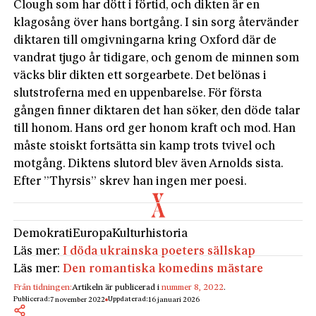
Clough som har dött i förtid, och dikten är en
klagosång över hans bortgång. I sin sorg återvänder
diktaren till omgivningarna kring Oxford där de
vandrat tjugo år tidigare, och genom de minnen som
väcks blir dikten ett sorgearbete. Det belönas i
slutstroferna med en uppenbarelse. För första
gången finner diktaren det han söker, den döde talar
till honom. Hans ord ger honom kraft och mod. Han
måste stoiskt fortsätta sin kamp trots tvivel och
motgång. Diktens slutord blev även Arnolds sista.
Efter ”Thyrsis” skrev han ingen mer poesi.
Demokrati
Europa
Kulturhistoria
Läs mer:
I döda ukrainska poeters sällskap
Läs mer:
Den romantiska komedins mästare
Från tidningen:
Artikeln är publicerad i
nummer 8, 2022
.
Publicerad:
Uppdaterad:
7 november 2022
16 januari 2026