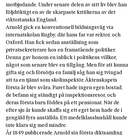
motbjudande. Under senare delen av sitt liv blev han
följdriktigt en av de skarpaste kritikerna av det
viktorianska England.
Arnold gick en konventionell bildningsväg via
internatskolan Rugby, där hans far var rektor, och
Oxford. Han fick sedan anställning som
privatsekreterare hos en framstående politiker.
Denna gav honom en inblick i politikens villkor,
något som senare blev en tillgång. Men för att kunna
gifta sig och försörja en familj såg han sig tvingad
att ta en tjänst som skolinspektör. Äktenskapets
första år blev svåra. Paret hade ingen egen bostad,
de befann sig ständigt på inspektionsresor, och
deras första barn föddes på ett pensionat. När de
efter sju år kunde skaffa sig ett eget hem hade de i
gengäld fyra anställda. Ett medelklasshushåll kunde
inte klara sig med mindre.
År 1849 publicerade Arnold sin första diktsamling