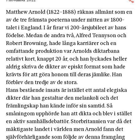
7 november 2022
Matthew Arnold (1822–1888) räknas allmänt som en
av de tre främsta poeterna under mitten av 1800-
talet i England. I år firar vi 200-årsjubileet av hans
födelse. Medan de andra två, Alfred Tennyson och
Robert Browning, hade långa karriä­rer och en
omfattande produktion var Arnolds diktarbana
relativt kort, knappt 20 år, och han lyckades heller
aldrig skriva de dikter av episkt format som hade
krävts för att göra honom till deras jämlike. Han
förblev den tredje av de stora.
Hans bestående insats är istället ett antal elegiska
dikter där han gestaltar den melankoli och det
främlingskap han kände inför sin samtid. Så
småningom upphörde han att dikta och blev i stället
en aktiv samhällsdebattör. Storbritannien var då det
mäktigaste landet i världen men Arnold fann det
självförhärligande som följde av denna framgång