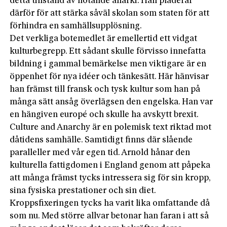
detta tillstånd av hotande anarki. Han pläderar
därför för att stärka såväl skolan som staten för att
förhindra en samhällsupplösning.
Det verkliga botemedlet är emellertid ett vidgat
kulturbegrepp. Ett sådant skulle förvisso innefatta
bildning i gammal bemärkelse men viktigare är en
öppenhet för nya idéer och tänkesätt. Här hänvisar
han främst till fransk och tysk kultur som han på
många sätt ansåg överlägsen den engelska. Han var
en hängiven europé och skulle ha avskytt brexit.
Culture and Anarchy är en polemisk text riktad mot
dåtidens samhälle. Samtidigt finns där slående
paralleller med vår egen tid. Arnold hånar den
kulturella fattigdomen i England genom att påpeka
att många främst tycks intressera sig för sin kropp,
sina fysiska prestationer och sin diet.
Kroppsfixeringen tycks ha varit lika omfattande då
som nu. Med större allvar betonar han faran i att så