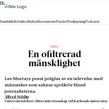
Hoppa till innehåll
Samhälle
Krönikor
Kultur
Recensioner
Essäer
Fördjupning
Podcasts
Kultur
En ofiltrerad
mänsklighet
Les Murrays poesi präglas av en inlevelse med
människor som saknar språkrör bland
journalisterna.
Alfred Sjödin
Universitetslektor i litteraturvetenskap vid Karlstads universitet.