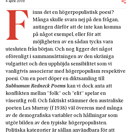
4 april 2019
F
inns det en högerpopulistisk poesi?
Många skulle svara nej på den frågan,
antingen därför att de inte kan komma
på något exempel, eller för att
möjligheten av en sådan tycks vara
utesluten från början. Och nog ligger det något
oförenligt i sammansättningen av den skräniga
vulgaritet och den upphöjda sensibilitet som vi
vanligtvis associerar med högerpopulism respektive
poesi. Om en poet döper en diktsamling till
Subhuman Redneck Poems
kan vi dock anta att
konflikten mellan ”folk” och ”elit” spelar en
väsentlig roll. Och faktiskt stämmer den australiske
poeten Les Murray (f 1938) väl överens med många
av de demografiska variabler och hållningar som
utgör bilden av den typiske högerpopulisten.
Politiska kategorier är sällan användbara för att