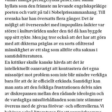
vunnit många prestigefyllda priser, inte sällan
hyllats som den främste nu levande engelskspråkige
poeten och varit på tal i Nobelprissammanhang. Till
svenska har han översatts flera gånger. Det är
möjligt att överseendet med impopulära åsikter var
större i kulturvärlden under den tid då han byggde
upp sitt rykte. Men jag tror också att det har att göra
med att dikterna präglas av en sorts ofiltrerad
mänsklighet av ett slag som alltför ofta saknas i
samtidslitteraturen.
En kritiker skulle kanske hävda att det är
intellektuellt oansvarigt att kontrastera det egna
missnöjet mot problem som inte blir mindre verkliga
bara för att de är officiellt erkända. Samtidigt kan
man anta att den folkliga frustrationen delvis närs
av diskrepansen mellan den rådande ideologin och
de vardagliga missförhållanden som inte stämmer
överens med de givna förövar- och offerrollerna. Vi