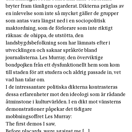
bryter fram tämligen ogarderat. Dikterna präglas av
en inlevelse som inte så mycket gäller de grupper
som antas vara längst ned i en sociopolitisk
maktordning, som de förlorare som inte riktigt
räknas: de ohippa, de utstötta, den
landsbygdsbefolkning som har lämnats efter i
utvecklingen och saknar språkrör bland
journalisterna. Les Murray, den överviktige
bondpojken från ett dysfunktionellt hem som kom
till staden för att studera och aldrig passade in, vet
vad han talar om.
I de intressantare politiska dikterna kontrasteras
dessa erfarenheter mot den ideologi som är rådande
åtminstone i kulturvärlden. I en dikt mot vänsterns
demonstrationer påpekar det tidigare
mobbningsoffret Les Murray:
The first demos I saw,
Before placards, were against me […]