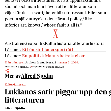
behöver också litteraturen för att uppmärksamma
sådant, och man kan hävda att en litteratur som
väjer för dessa svårigheter blir ointressant. Eller som
poeten själv uttrycker det: ”Brutal policy,/ like
inferior art, knows / whose fault it all is.”
Australien
Geopolitik
Kulturhistoria
Litteraturhistoria
Läs mer:
Ett ömsint fadersporträtt
Läs mer:
En politisk Manns betraktelser
Från tidningen:
Artikeln är publicerad i
nummer 3, 2019
.
Publicerad:
Uppdaterad:
4 april 2019
16 januari 2026
Mer av
Alfred Sjödin
Kultur
Litteratur
Lukianos satir piggar upp den 
litteraturen
Alfred Sjödin