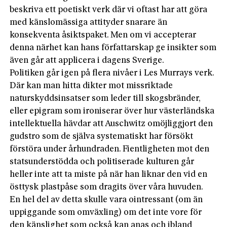
beskriva ett poetiskt verk där vi oftast har att göra
med känslomässiga attityder snarare än
konsekventa åsiktspaket. Men om vi accepterar
denna närhet kan hans författarskap ge insikter som
även går att applicera i dagens Sverige.
Politiken går igen på flera nivåer i Les Murrays verk.
Där kan man hitta dikter mot missriktade
naturskyddsinsatser som leder till skogsbränder,
eller epigram som ironiserar över hur västerländska
intellektuella hävdar att Auschwitz omöjliggjort den
gudstro som de själva systematiskt har försökt
förstöra under århundraden. Fientligheten mot den
statsunderstödda och politiserade kulturen går
heller inte att ta miste på när han liknar den vid en
östtysk plastpåse som dragits över våra huvuden.
En hel del av detta skulle vara ointressant (om än
uppiggande som omväxling) om det inte vore för
den känslighet som också kan anas och ibland