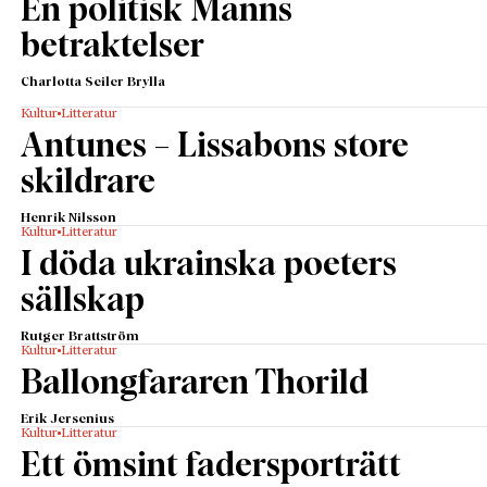
En politisk Manns
betraktelser
Charlotta Seiler Brylla
Kultur
Litteratur
Antunes – Lissabons store
skildrare
Henrik Nilsson
Kultur
Litteratur
I döda ukrainska poeters
sällskap
Rutger Brattström
Kultur
Litteratur
Ballongfararen Thorild
Erik Jersenius
Kultur
Litteratur
Ett ömsint fadersporträtt