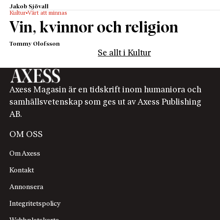
Jakob Sjövall
Kultur
Värt att minnas
Vin, kvinnor och religion
Tommy Olofsson
Se allt i Kultur
Axess Magasin är en tidskrift inom humaniora och
samhällsvetenskap som ges ut av Axess Publishing
AB.
OM OSS
Om Axess
Kontakt
Annonsera
Integritetspolicy