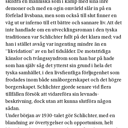
skildra en människa som i kamp med sina inre
demoner och med en ogin omvärld slår in på en
förfelad livsbana, men som också till slut finner en
väg ut ur inferno till ett bättre och sannare liv. Att det
inte handlade om en utvecklingsroman i den tyska
traditionen var Schlichter fullt på det klara med; vad
han i stället avsåg var ingenting mindre än en
”likvidation” av en hel tidsålder. De motstridiga
känslor och tvångssyndrom som han bar på hade
som han själv såg det ytterst sin grund i hela det
tyska samhället, i den livsfientliga förljugenhet som
frodades inom både småborgerskapet och det högre
borgerskapet. Schlichter gjorde senare vid flera
tillfällen försök att vidareföra sin levnads­
beskrivning, dock utan att kunna slutföra någon
sådan.
Under början av 1930-talet gör Schlichter, med en
blandning av övertygelser och opportunism, helt