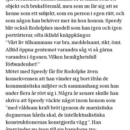
objekt och bruksföremål, men som nu lär sig att se
henne som ett subjekt, som en person i egen rätt, och
som någon han behöver mer än hon honom. Speedy
blir också Rodolphes modell som han igen och igen
porträtterar, ofta iklädd knäppkängor.
”Vårt liv tillsammans var bra, meddelsamt, rikt, ömt.
Alltid öppna gentemot varandra såg vi så gärna
varandra i ögonen. Vilken hemlighetsfull
förbundenhet!”
Mötet med Speedy får för Rodolphe även
konsekvensen att han vänder sig bort ifrån de
kommunistiska miljöer och sammanhang som han
under flera år rört sig i. Några år senare skulle han
skriva att Speedy väckte något inom honom som
”med våldsam kraft bröt igenom de marxistiska
dogmernas hårda skal, de intellektualistiska
konstruktionernas konstgjorda vägg”. Han
återvänder nu även till sin barndoms tro: