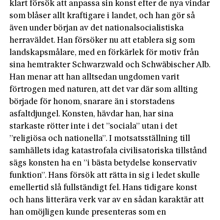
klart försök att anpassa sin konst efter de nya vindar
som blåser allt kraftigare i landet, och han gör så
även under början av det nationalsocialistiska
herraväldet. Han försöker nu att etablera sig som
landskapsmålare, med en förkärlek för motiv från
sina hemtrakter Schwarzwald och Schwäbischer Alb.
Han menar att han alltsedan ungdomen varit
förtrogen med naturen, att det var där som allting
började för honom, snarare än i storstadens
asfaltdjungel. Kons­ten, hävdar han, har sina
starkaste rötter inte i det ”sociala” utan i det
”religiösa och nationella”. I motsatsställning till
samhällets idag katastrofala civilisatoriska tillstånd
sägs konsten ha en ”i bästa betydelse konservativ
funktion”. Hans försök att rätta in sig i ledet skulle
emellertid slå fullständigt fel. Hans tidigare konst
och hans litterära verk var av en sådan karaktär att
han omöjligen kunde presenteras som en