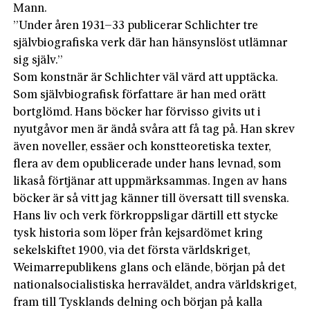
Mann.
”Under åren 1931–33 publicerar Schlichter tre
självbiografiska verk där han hänsynslöst utlämnar
sig själv.”
Som konstnär är Schlichter väl värd att upptäcka.
Som självbiografisk författare är han med orätt
bortglömd. Hans böcker har förvisso givits ut i
nyutgåvor men är ändå svåra att få tag på. Han skrev
även noveller, essäer och konstteoretiska texter,
flera av dem opublicerade under hans levnad, som
likaså förtjänar att uppmärksammas. Ingen av hans
böcker är så vitt jag känner till översatt till svenska.
Hans liv och verk förkroppsligar därtill ett stycke
tysk hi­storia som löper från kejsardömet kring
sekelskiftet 1900, via det första världskriget,
Weimarrepublikens glans och elände, början på det
nationalsocialistiska herraväldet, andra världskriget,
fram till Tysklands delning och början på kalla