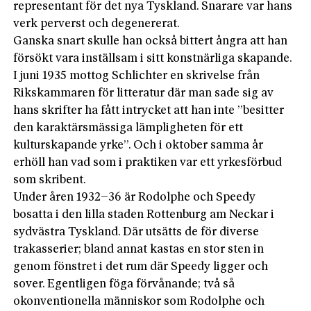
representant för det nya Tyskland. Snarare var hans
verk perverst och degenererat.
Ganska snart skulle han också bittert ångra att han
försökt vara inställsam i sitt konstnärliga skapande.
I juni 1935 mottog Schlichter en skrivelse från
Rikskammaren för litteratur där man sade sig av
hans skrifter ha fått intrycket att han inte ”besitter
den karaktärsmässiga lämpligheten för ett
kulturskapande yrke”. Och i oktober samma år
erhöll han vad som i praktiken var ett yrkesförbud
som skribent.
Under åren 1932–36 är Rodolphe och Speedy
bosatta i den lilla staden Rottenburg am Neckar i
sydvästra Tyskland. Där utsätts de för diverse
trakasserier; bland annat kastas en stor sten in
genom fönstret i det rum där Speedy ligger och
sover. Egentligen föga förvånande; två så
okonventionella människor som Rodolphe och