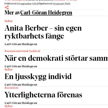
Publicerad:
Uppdaterad:
10 september 2022
16 januari 2026
Mer av
Carl-Göran Heidegren
Kultur
Anita Berber – sin egen
ryktbarhets fånge
Carl-Göran Heidegren
Recension
Svensk fackbok
När en demokrati störtar sam
Carl-Göran Heidegren
Kultur
En ljusskygg individ
Carl-Göran Heidegren
Recension
Ytterligheterna förenas
Carl-Göran Heidegren
Kultur