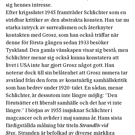
sig hennes intresse.
Efter krigsslutet 1945 framträder Schlichter som en
stridbar kritiker av den abstrakta konsten. Han tar nu
starka intryck av surrealismen och återknyter
kontakten med Grosz, som han också träffar när
denne för första gången sedan 1933 besöker
Tyskland. Den gamla vänskapen visar sig bestå, men
Schlichter menar sig också kunna konstatera att
livet i USA inte har gjort Grosz något gott. Han
noterar dock till sin belåtenhet att Grosz numera tar
avstånd från den form av konstnärlig samhällskritik
som han bedrev under 1920-talet. En sådan, menar
Schlichter, är dessutom inte längre möjlig: ”Den
förutsätter ett liberalt samhälle och det har vi inte
längre.” I början av 1955 insjuknar Schlichter i
magcancer och avlider i maj samma år. Hans sista
färdigställda målning bär titeln
Strandliv vid
Styx.
Stranden är befolkad av diverse märkliga