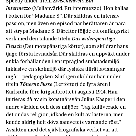
Speedy under titeln
Zwischenwelt. Ein
Intermezzo
(Mellanvärld. Ett intermezzo). Hon kallas
i boken för ”Madame S”. Där skildras en intensiv
passion, men även en episod när berättaren är nära
att strypa Madame S. Därefter följde ett omfångsrikt
verk med den talande titeln
Das wider­spenstige
Fleisch
(Det motspänstiga köttet), som skildrar hans
tjugo första levnadsår. Där skildras en uppväxt under
enkla förhållanden i en utpräglad småstadsmiljö,
inklusive en skolmiljö där fysiska tillrättavisningar
ingår i pedagogiken. Slutligen skildrar han under
titeln
Tönerne Füsse
(Lerfötter) de fyra åren i
Karlsruhe före krigsutbrottet i augusti 1914. Han
initieras då av sin konstnärsvän Julius Kasper i den
undre världen och dess miljöer: ”Jag kultiverade en
det ondas religion, idkade en kult av lasterna, men
kunde aldrig helt döva samvetets varnande röst.”
Avsikten med det självbiografiska verket var att