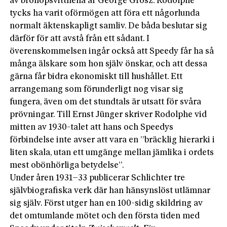
av bröllopsvittnena är George Grosz. Rodolphe
tycks ha varit oförmögen att föra ett någorlunda
normalt äktenskapligt samliv. De båda beslutar sig
därför för att avstå från ett sådant. I
överenskommelsen ingår också att Speedy får ha så
många älskare som hon själv önskar, och att dessa
gärna får bidra ekonomiskt till hushållet. Ett
arrangemang som förunderligt nog visar sig
fungera, även om det stundtals är utsatt för svåra
prövningar. Till Ernst Jünger skriver Rodolphe vid
mitten av 1930-talet att hans och Speedys
förbindelse inte avser att vara en ”bräcklig hier­arki i
liten skala, utan ett umgänge mellan jämlika i ordets
mest obönhörliga betydelse”.
Under åren 1931–33 publicerar Schlichter tre
självbiografiska verk där han hänsynslöst utlämnar
sig själv. Först utger han en 100-sidig skildring av
det omtumlande mötet och den första tiden med