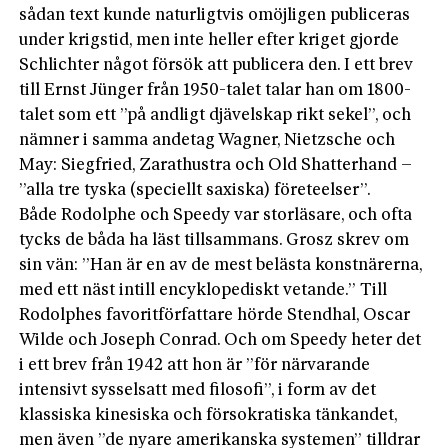
sådan text kunde naturligtvis omöjligen publiceras
under krigstid, men inte heller efter kriget gjorde
Schlichter något försök att publicera den. I ett brev
till Ernst Jünger från 1950-talet talar han om 1800-
talet som ett ”på andligt djävelskap rikt sekel”, och
nämner i samma andetag Wagner, Nietzsche och
May: Siegfried, Zarathustra och Old Shatterhand –
”alla tre tyska (speciellt saxiska) företeelser”.
Både Rodolphe och Speedy var storläsare, och ofta
tycks de båda ha läst tillsammans. Grosz skrev om
sin vän: ”Han är en av de mest belästa konstnärerna,
med ett näst intill encyklopediskt vetande.” Till
Rodolphes favoritförfattare hörde Sten­dhal, Oscar
Wilde och Joseph Conrad. Och om Speedy heter det
i ett brev från 1942 att hon är ”för närvarande
intensivt sysselsatt med filosofi”, i form av det
klassiska kinesiska och försokratiska tänkandet,
men även ”de nyare amerikanska systemen” tilldrar