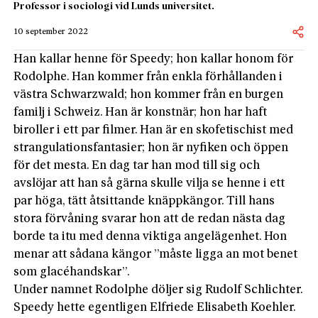
Professor i sociologi vid Lunds universitet.
10 september 2022
Han kallar henne för Speedy; hon kallar honom för
Rodolphe. Han kommer från enkla förhållanden i
västra Schwarzwald; hon kommer från en burgen
familj i Schweiz. Han är konstnär; hon har haft
biroller i ett par filmer. Han är en skofetischist med
strangulationsfantasier; hon är nyfiken och öppen
för det mesta. En dag tar han mod till sig och
avslöjar att han så gärna skulle vilja se henne i ett
par höga, tätt åtsittande knäppkängor. Till hans
stora förvåning svarar hon att de redan nästa dag
borde ta itu med denna viktiga angelägenhet. Hon
menar att sådana kängor ”måste ligga an mot benet
som glacéhandskar”.
Under namnet Rodolphe döljer sig Rudolf Schlichter.
Speedy hette egentligen Elfriede Elisabeth Koehler.