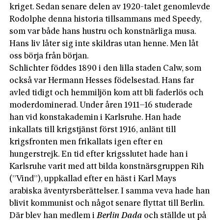
kriget. Sedan senare delen av 1920-talet genomlevde
Rodolphe denna historia tillsammans med Speedy,
som var både hans hustru och konstnärliga musa.
Hans liv låter sig inte skildras utan henne. Men låt
oss börja från början.
Schlichter föddes 1890 i den lilla staden Calw, som
också var Hermann Hesses födelsestad. Hans far
avled tidigt och hemmiljön kom att bli faderlös och
moderdominerad. Under åren 1911–16 studerade
han vid konstakademin i Karlsruhe. Han hade
inkallats till krigstjänst först 1916, anlänt till
krigsfronten men frikallats igen efter en
hungerstrejk. En tid efter krigsslutet hade han i
Karlsruhe varit med att bilda konstnärsgruppen Rih
(”Vind”), uppkallad efter en häst i Karl Mays
arabiska äventyrsberättelser. I samma veva hade han
blivit kommunist och något senare flyttat till Berlin.
Där blev han medlem i
Berlin Dada
och ställde ut på