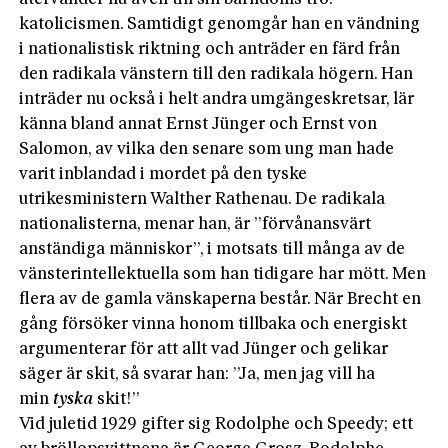
katolicismen. Samtidigt genomgår han en vändning
i nationalistisk riktning och anträder en färd från
den radikala vänstern till den radikala högern. Han
inträder nu också i helt andra umgängeskretsar, lär
känna bland annat Ernst Jünger och Ernst von
Salomon, av vilka den senare som ung man hade
varit inblandad i mordet på den tyske
utrikesministern Walther Rathenau. De radikala
nationalisterna, menar han, är ”förvånansvärt
anständiga människor”, i motsats till många av de
vänsterintellektuella som han tidigare har mött. Men
flera av de gamla vänskaperna består. När Brecht en
gång försöker vinna honom tillbaka och energiskt
argumenterar för att allt vad Jünger och gelikar
säger är skit, så svarar han: ”Ja, men jag vill ha
min
tyska
skit!”
Vid juletid 1929 gifter sig Rodolphe och Speedy; ett