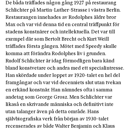
De båda träffades någon gång 1927 på restaurang
Schlichter på Martin-Luther-Strasse i västra Berlin.
Restaurangen innehades av Rodolphes äldre bror
Max och var vid denna tid en central träffpunkt för
stadens konstnärer och intellektuella. Det var till
exempel där som Bertolt Brecht och Kurt Weill
träffades förs­ta gången. Mötet med Speedy skulle
komma att förändra Rodolphes liv i grunden.
Rudolf Schlichter är idag förmodligen bara känd
bland konstvetare och andra med ett special­intresse.
Han skördade under loppet av 1920-talet en hel del
framgångar och var vid decenniets slut utan tvekan
en erkänd konstnär. Han nämndes ofta i samma
andetag som George Grosz. Men Schlichter var
likaså en skrivande människa och definitivt inte
utan talanger även på detta område. Hans
självbiografiska verk från början av 1930-talet
recenserades av både Walter Benjamin och Klaus