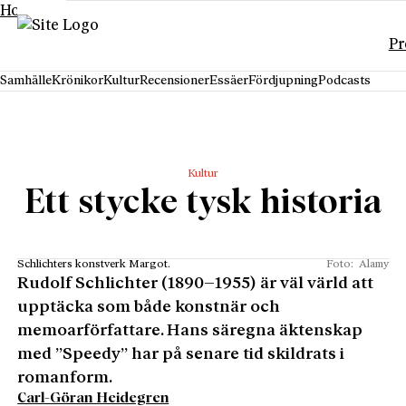
Hoppa till innehåll
Pr
Samhälle
Krönikor
Kultur
Recensioner
Essäer
Fördjupning
Podcasts
Kultur
Ett stycke tysk historia
Schlichters konstverk Margot.
Foto: Alamy
Rudolf Schlichter (1890–1955) är väl värld att
upptäcka som både konstnär och
memoarförfattare. Hans säregna äktenskap
med ”Speedy” har på senare tid skildrats i
romanform.
Carl-Göran Heidegren