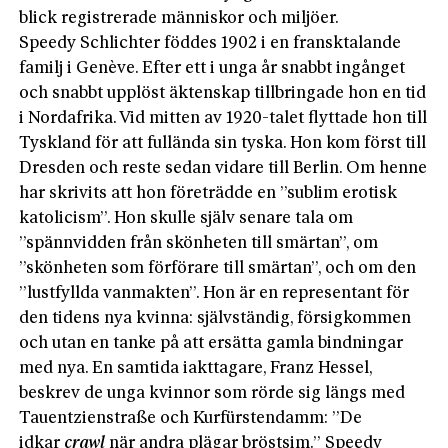
blick registrerade människor och miljöer.
Speedy Schlichter föddes 1902 i en fransktalande
familj i Genève. Efter ett i unga år snabbt ingånget
och snabbt upplöst äktenskap tillbringade hon en tid
i Nordafrika. Vid mitten av 1920-talet flyttade hon till
Tyskland för att fullända sin tyska. Hon kom först till
Dresden och reste sedan vidare till Berlin. Om henne
har skrivits att hon företrädde en ”sublim erotisk
katolicism”. Hon skulle själv senare tala om
”spännvidden från skönheten till smärtan”, om
”skönheten som förförare till smärtan”, och om den
”lustfyllda vanmakten”. Hon är en representant för
den tidens nya kvinna: självständig, försigkommen
och utan en tanke på att ersätta gamla bindningar
med nya. En samtida iakttagare, Franz Hessel,
beskrev de unga kvinnor som rörde sig längs med
Tauentzienstraße och Kurfürstendamm: ”De
idkar
crawl
när andra plägar bröstsim.” Speedy