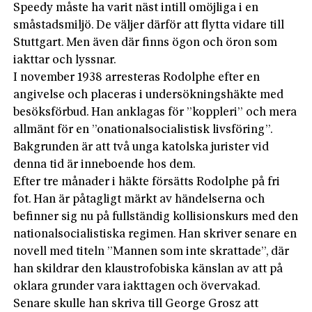
Speedy måste ha varit näst intill omöjliga i en
småstadsmiljö. De väljer därför att flytta vidare till
Stuttgart. Men även där finns ögon och öron som
iakttar och lyssnar.
I november 1938 arresteras Rodolphe efter en
angivelse och placeras i undersökningshäkte med
besöksförbud. Han anklagas för ”koppleri” och mera
allmänt för en ”onational­socialistisk livsföring”.
Bakgrunden är att två unga katolska jurister vid
denna tid är inneboende hos dem.
Efter tre månader i häkte försätts Rodolphe på fri
fot. Han är påtagligt märkt av händelserna och
befinner sig nu på fullständig kollisionskurs med den
nationalsocialistiska regimen. Han skriver senare en
novell med titeln ”Mannen som inte skrattade”, där
han skildrar den klaustrofobiska känslan av att på
oklara grunder vara iakttagen och övervakad.
Senare skulle han skriva till George Grosz att