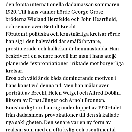
den första internationella dadamässan sommaren
1920. Till hans vänner hörde George Grosz,
bröderna Wieland Herzfelde och John Heartfield,
och senare även Bertolt Brecht.
Förutom i politiska och konstnärliga kretsar rörde
han sig i den halvvärld där småförbrytare,
prostituerade och hallickar är hemmastadda. Han
beskriver i en senare novell hur man i hans ateljé
planerade ”expropriationer” riktade mot borgerliga
kretsar.
Eros och våld är de båda dominerande motiven i
hans konst vid denna tid. Men han målar även
porträtt av Brecht, Helen Weigel och Alfred Döblin,
liksom av Ernst Jünger och Arnolt Bronnen.
Konstnärligt rör han sig under loppet av 1920-talet
från dadaismens provokationer till den så kallade
nya sakligheten. Den senare var en ny form av
realism som med en ofta kylig och osentimental