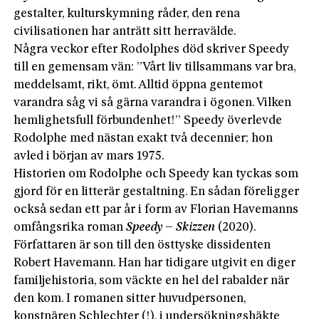
gestalter, kulturskymning råder, den rena
civilisationen har anträtt sitt herravälde.
Några veckor efter Rodolphes död skriver Speedy
till en gemensam vän: ”Vårt liv tillsammans var bra,
meddelsamt, rikt, ömt. Alltid öppna gentemot
varandra såg vi så gärna varandra i ögonen. Vilken
hemlighetsfull förbundenhet!” Speedy överlevde
Rodolphe med nästan exakt två decennier; hon
avled i början av mars 1975.
Historien om Rodolphe och Speedy kan tyckas som
gjord för en litterär gestaltning. En sådan föreligger
också sedan ett par år i form av Florian Havemanns
omfångsrika roman
Speedy – Skizzen
(2020).
Författaren är son till den östtyske dissidenten
Robert Havemann. Han har tidigare utgivit en diger
familjehistoria, som väckte en hel del rabalder när
den kom. I romanen sitter huvudpersonen,
konstnären Schlechter (!), i undersökningshäkte