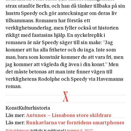
strax utanför Berlin, och han då tänker tillbaka på sin
hustru Speedy och gör anteckningar om deras liv
tillsammans. Romanen har förstås ett
verklighetsunderlag, men fyller också ut historien
rikligt med fantasins hjälp. En nyckelreplik i
romanen är när Speedy säger till sin make: ”Jag
kommer att ha alla friheter och du inga. Inte som
man, bara som konstnär kommer du att vara fri, men
jag kommer att vägleda dig även i din konst.” Men
det måste betonas att man inte finner vägen till
verklighetens Rodolphe och Speedy via Havemanns
roman.
Konst
Kulturhistoria
Läs mer:
Antunes – Lissabons store skildrare
Läs mer:
Runkavlarna var forntidens smartphones
Från tidningen:
Artikeln är publicerad i
nummer 6, 2022
.