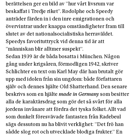
berättelsen ger en bild av ”hur vårt livsrum var
beskaffat i Tredje riket”. Rodolphe och Speedy
anträder färden in i den inre emigrationen och
övervintrar under knappa omständigheter fram till
slutet av det nationalsocialistiska herraväldet.
Speedys favorituttryck vid denna tid är att
”människan blir alltmer suspekt”.
Sedan 1939 är de båda bosatta i München. Någon
gång under krigsåren, förmodligen 1942, skriver
Schlichter en text om Karl May där han brutalt gör
upp med idolen från sin ungdom: både författaren
själv och dennes hjälte Old Shatterhand. Den senare
beskrivs som en hjälte
made in Germany
som besitter
alla de karaktärsdrag som gör det så svårt för alla
jordens invånare att fördra det tyska folket. Allt vad
som dunkelt föresvävade fantasten från Radebeul
sägs dessutom nu ha blivit verklighet: ”Det frö han
sådde slog rot och utvecklade blodiga frukter.” En