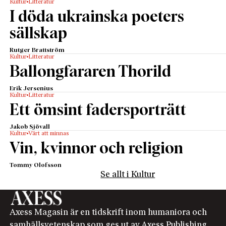
Kultur
Litteratur
I döda ukrainska poeters
sällskap
Rutger Brattström
Kultur
Litteratur
Ballongfararen Thorild
Erik Jersenius
Kultur
Litteratur
Ett ömsint fadersporträtt
Jakob Sjövall
Kultur
Värt att minnas
Vin, kvinnor och religion
Tommy Olofsson
Se allt i Kultur
Axess Magasin är en tidskrift inom humaniora och
samhällsvetenskap som ges ut av Axess Publishing