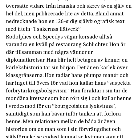
översatte vidare från frans­ka och skrev även själv en
hel del, men publicerade lite av detta. Bland annat
nedtecknade hon en 126-sidig självbiografisk text
med titeln ”I sakernas flätverk”.
Rodolphes och Speedys vägar korsade alltså
varandra en kväll på restaurang Schlichter. Hon är
där tillsamman med några vänner ur
diplomatkretsar. Han blir helt betagen av henne; en
kärlekshistoria tar sin början. Det är en kärlek över
klassgränserna. Hon tadlar hans plumpa manér och
har inget till övers för vad hon kallar hans ”suspekta
förbrytarkrogs­bolsjevism”. Han föraktar i sin tur de
mondäna kretsar som hon rört sig i och kallar henne
i vredesmod för en ”bourgeoisiens lyxkvinna”,
samtidigt som han bävar inför tanken att förlora
henne. Men relationen mellan de båda är även
historien om en man som i sin förvrängdhet och
självförnekelse endast kunnat se kvinnan som ett