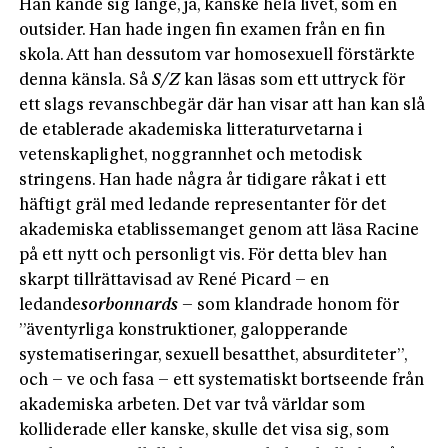
Han kände sig länge, ja, kanske hela livet, som en
outsider. Han hade ingen fin examen från en fin
skola. Att han dessutom var homosexuell förstärkte
denna känsla. Så
S/Z
kan läsas som ett uttryck för
ett slags revanschbegär där han visar att han kan slå
de etablerade akademiska litteraturvetarna i
vetenskaplighet, noggrannhet och metodisk
stringens. Han hade några år tidigare råkat i ett
häftigt gräl med ledande representanter för det
akademiska etablissemanget genom att läsa Racine
på ett nytt och personligt vis. För detta blev han
skarpt tillrättavisad av René Picard – en
ledande
sorbonnards
–
som klandrade honom för
”äventyrliga konstruktioner, galopperande
systematiseringar, sexuell besatthet, absurditeter”,
och – ve och fasa – ett systematiskt bortseende från
akademiska arbeten. Det var två världar som
kolliderade eller kanske, skulle det visa sig, som