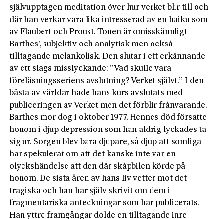
självupptagen meditation över hur verket blir till och
där han verkar vara lika intresserad av en haiku som
av Flaubert och Proust. Tonen är omisskännligt
Barthes’, subjektiv och analytisk men också
tilltagande melankolisk. Den slutar i ett erkännande
av ett slags misslyckande: ”Vad skulle vara
föreläsningsseriens avslutning? Verket självt.” I den
bästa av världar hade hans kurs avslutats med
publiceringen av Verket men det förblir frånvarande.
Barthes mor dog i oktober 1977. Hennes död försatte
honom i djup depression som han aldrig lyckades ta
sig ur. Sorgen blev bara djupare, så djup att somliga
har spekulerat om att det kanske inte var en
olyckshändelse att den där skåpbilen körde på
honom. De sista åren av hans liv vetter mot det
tragiska och han har själv skrivit om dem i
fragmentariska anteckningar som har publicerats.
Han yttre framgångar dolde en tilltagande inre