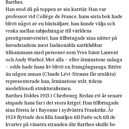
Barthes.
Han stod då på toppen av sin karriär. Han var
professor vid Collège de France, hans sista bok hade
blivit något av en bästsäljare, han kunde välja och
vraka mellan inbjudningar till världens
prestigeuniversitet, han tillbringade sina nätter på
huvudstadens mest fashionabla nattklubbar
tillsammans med personer som Yves Saint Laurent
och Andy Warhol. Mot alla – eller åtminstone många
– odds hade hans liv blivit en framgångssaga. Bättre
än någon annan (Claude Lévi-Strauss får ursäkta)
representerade han, åtminstone utåt, tidens
modefilosofi strukturalismen.
Barthes föddes 1915 i Cherbourg. Redan ett år senare
stupade hans far i det stora kriget. Han tillbringade
sina första år i Bayonne i sydvästra Frankrike. År
1924 flyttade den lilla familjen till Paris och till de
kvarter på vänstra stranden där Barthes skulle bo