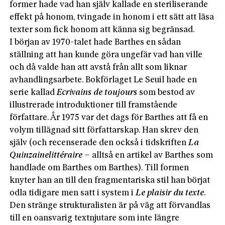
former hade vad han själv kallade en steriliserande
effekt på honom, tvingade in honom i ett sätt att läsa
texter som fick honom att känna sig begränsad.
I början av 1970-talet hade Barthes en sådan
ställning att han kunde göra ungefär vad han ville
och då valde han att avstå från allt som liknar
avhandlingsarbete. Bokförlaget Le Seuil hade en
serie kallad
Ecrivains
de toujours
som bestod av
illustrerade introduktioner till framstående
författare. År 1975 var det dags för Barthes att få en
volym tillägnad sitt författarskap. Han skrev den
själv (och recenserade den också i tidskriften
La
Quinzaine
littéraire
– alltså en artikel av Barthes som
handlade om Barthes om Barthes). Till formen
knyter han an till den fragmentariska stil han börjat
odla tidigare men satt i system i
Le
plaisir
du
texte
.
Den stränge strukturalisten är på väg att förvandlas
till en oansvarig textnjutare som inte längre