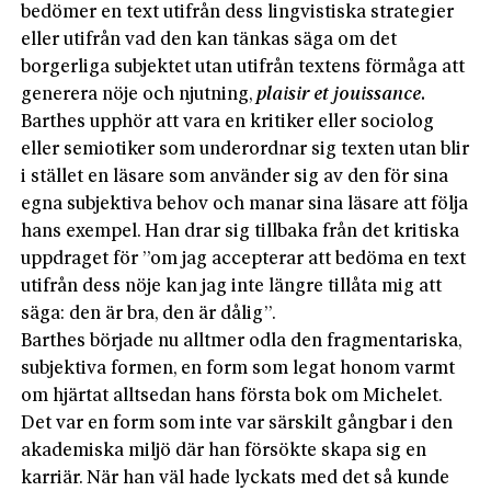
bedömer en text utifrån dess lingvistiska strategier
eller utifrån vad den kan tänkas säga om det
borgerliga subjektet utan utifrån textens förmåga att
generera nöje och njutning,
plaisir
et
jouissance
.
Barthes upphör att vara en kritiker eller sociolog
eller semiotiker som underordnar sig texten utan blir
i stället en läsare som använder sig av den för sina
egna subjektiva behov och manar sina läsare att följa
hans exempel. Han drar sig tillbaka från det kritiska
uppdraget för ”om jag accepterar att bedöma en text
utifrån dess nöje kan jag inte längre tillåta mig att
säga: den är bra, den är dålig”.
Barthes började nu alltmer odla den fragmentariska,
subjektiva formen, en form som legat honom varmt
om hjärtat alltsedan hans första bok om Michelet.
Det var en form som inte var särskilt gångbar i den
akademiska miljö där han försökte skapa sig en
karriär. När han väl hade lyckats med det så kunde