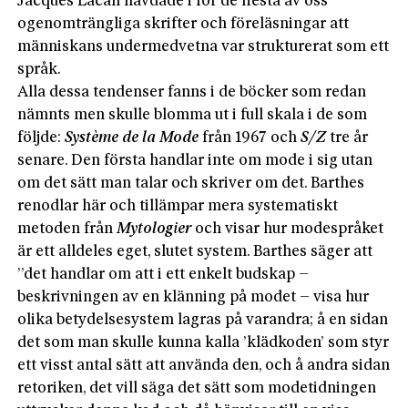
Jacques Lacan hävdade i för de flesta av oss
ogenomträngliga skrifter och föreläsningar att
människans undermedvetna var strukturerat som ett
språk.
Alla dessa tendenser fanns i de böcker som redan
nämnts men skulle blomma ut i full skala i de som
följde:
Système
de la Mode
från 1967 och
S/Z
tre år
senare. Den första handlar inte om mode i sig utan
om det sätt man talar och skriver om det. Barthes
renodlar här och tillämpar mera systematiskt
metoden från
Mytologier
och visar hur modespråket
är ett alldeles eget, slutet system. Barthes säger att
”det handlar om att i ett enkelt budskap –
beskrivningen av en klänning på modet – visa hur
olika betydelsesystem lagras på varandra; å en sidan
det som man skulle kunna kalla ’klädkoden’ som styr
ett visst antal sätt att använda den, och å andra sidan
retoriken, det vill säga det sätt som modetidningen