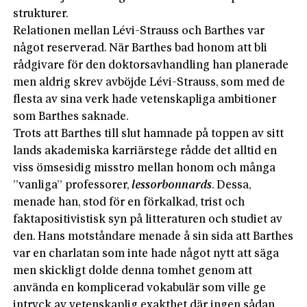
strukturer.
Relationen mellan Lévi-Strauss och Barthes var
något reserverad. När Barthes bad honom att bli
rådgivare för den doktorsavhandling han planerade
men aldrig skrev avböjde Lévi-Strauss, som med de
flesta av sina verk hade vetenskapliga ambitioner
som Barthes saknade.
Trots att Barthes till slut hamnade på toppen av sitt
lands akademiska karriärstege rådde det alltid en
viss ömsesidig misstro mellan honom och många
”vanliga” professorer,
les
sorbonnards
. Dessa,
menade han, stod för en förkalkad, trist och
faktapositivistisk syn på litteraturen och studiet av
den. Hans motståndare menade å sin sida att Barthes
var en charlatan som inte hade något nytt att säga
men skickligt dolde denna tomhet genom att
använda en komplicerad vokabulär som ville ge
intryck av vetenskaplig exakthet där ingen sådan