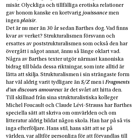
misär. Olyckliga och tillfälliga erotiska relationer
gav honom kanske en kortvarig
jouissance
men
ingen
plaisir
.
Det är nu mer än 30 år sedan Barthes dog. Vad finns
kvar av verket? Strukturalismen försvann och
ersattes av poststrukturalismen som också den har
övergått i något annat, ännu så länge oklart vad.
Några av Barthes texter utgör närmast kanoniska
bidrag till båda dessa riktningar, som inte alltid är
lätta att skilja. Strukturalismen i sin strängaste form
har väl aldrig varit tydligare än
S/Z
men i
Fragments
d’un
discours
amoureux
är det svårt att hitta den.
Till skillnad från sina strukturalistiska kolleger
Michel Foucault och Claude Lévi-Strauss har Barthes
speciella sätt att skriva om omvärlden och om
litteratur aldrig bildat någon skola. Han har på så vis
inga efterföljare. Hans stil, hans sätt att se på
världen, var alltför personliga för att förvandlas till