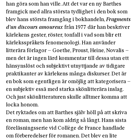
han göra som han ville. Att det var en ny Barthes
framgick med allra största tydlighet i den bok som
blev hans största framgång i bokhandeln,
Fragments
d’un
discours
amoureux
från 1977 där han beskriver
kärlekens gester, röster, tonfall i vad som blir ett
kärleksspråkets fenomenologi. Han använder
litterära förlagor – Goethe, Proust, Heine, Novalis –
men det är ingen lärd kommentar till dessa utan ett
hänsynslöst och subjektivt utnyttjande av tidigare
praktikanter av kärlekens många diskurser. Det är
en bok som egentligen är omöjlig att kategorisera –
en subjektiv essä med starka skönlitterära inslag.
Och just skönlitteraturen skulle alltmer komma att
locka honom.
Det ryktades om att Barthes själv höll på att skriva
en roman, men han kom aldrig så långt. Hans sista
föreläsningsserie vid Collège de France handlade
om förberedelser för romanen. Det blev en lite