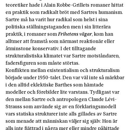
teoretiker hade i Alain Robbe-Grillets romaner hittat
en praktik som radikalt bröt med Sartres humanism.
Sartre må ha varit hur radikal som helst i sina
politiska ställningstaganden men i sin litterära
praktik, i romaner som
Frihetens vägar
, kom han
alltmer att framstå som närmast reaktionär eller
åtminstone konservativ. I det tilltagande
strukturalistiska klimatet var Sartre motståndaren,
fadersfiguren som måste störtas.
Konflikten mellan existentialism och strukturalism
började under 1950-talet. Den var väl inte så märkbar
i den alltid eklektiske Barthes som hämtade
modeller och förebilder lite varstans. Tydligast var
den mellan Sartre och antropologen Claude Lévi-
Strauss som använde sig av en förklaringsmodell
vars statiska strukturer inte alls gillades av Sartre
som menade att människan väljer sig själv. Hon är
alls inte fjättrad i några mer eller mindre påhittade