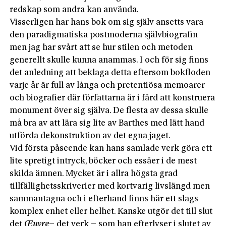
redskap som andra kan använda.
Visserligen har hans bok om sig själv ansetts vara
den paradigmatiska postmoderna självbiografin
men jag har svårt att se hur stilen och metoden
generellt skulle kunna anammas. I och för sig finns
det anledning att beklaga detta eftersom bokfloden
varje år är full av långa och pretentiösa memoarer
och biografier där författarna är i färd att konstruera
monument över sig själva. De flesta av dessa skulle
må bra av att lära sig lite av Barthes med lätt hand
utförda dekonstruktion av det egna jaget.
Vid första påseende kan hans samlade verk göra ett
lite spretigt intryck, böcker och essäer i de mest
skilda ämnen. Mycket är i allra högsta grad
tillfällighetsskriverier med kortvarig livslängd men
sammantagna och i efterhand finns här ett slags
komplex enhet eller helhet. Kanske utgör det till slut
det
Œuvre
– det verk – som han efterlyser i slutet av