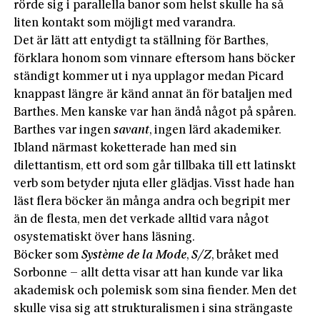
rörde sig i parallella banor som helst skulle ha så
liten kontakt som möjligt med varandra.
Det är lätt att entydigt ta ställning för Barthes,
förklara honom som vinnare eftersom hans böcker
ständigt kommer ut i nya upplagor medan Picard
knappast längre är känd annat än för bataljen med
Barthes. Men kanske var han ändå något på spåren.
Barthes var ingen
savant
, ingen lärd akademiker.
Ibland närmast koketterade han med sin
dilettantism, ett ord som går tillbaka till ett latinskt
verb som betyder njuta eller glädjas. Visst hade han
läst flera böcker än många andra och begripit mer
än de flesta, men det verkade alltid vara något
osystematiskt över hans läsning.
Böcker som
Système
de la Mode
,
S/Z
, bråket med
Sorbonne – allt detta visar att han kunde var lika
akademisk och polemisk som sina fiender. Men det
skulle visa sig att strukturalismen i sina strängaste