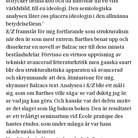
uttrycker denna kod och då hänvisar till en viss
världsbild, till en ideologi. Den semiologiska
analysen låter oss placera ideologin i den allmänna
betydelseläran.”
S/Z
framstår för mig fortfarande som strukturalism
när den är som mest extrem. Barthes benar upp och
dissekerar en novell av Balzac ner till dess minsta
beståndsdelar. Förvisso en virtuos uppvisning av
tekniskt avancerad litteraturkritik men ganska snart
blir den strukturalistiska apparaten så avancerad
och skrymmande att den, åtminstone för mig,
skymmer Balzacs text. Analysen i
S/Z
blir ett mål i
sig, som om Barthes ville säga: se vad duktig jag är,
se vad jag kan göra. Och kanske var det delvis motiv
av det slaget som låg bakom boken. Den är resultatet
av ett tvåårigt seminarium vid École pratique des
hautes études, som under många år var hans
akademiska hemvist.