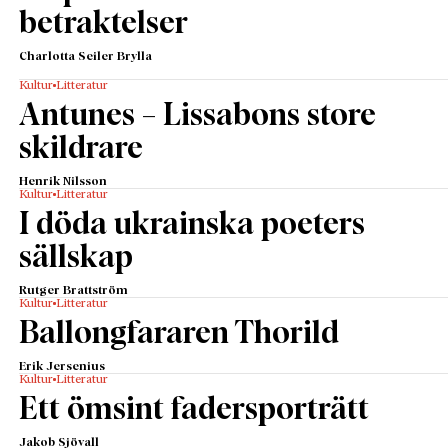
betraktelser
Charlotta Seiler Brylla
Kultur
Litteratur
Antunes – Lissabons store
skildrare
Henrik Nilsson
Kultur
Litteratur
I döda ukrainska poeters
sällskap
Rutger Brattström
Kultur
Litteratur
Ballongfararen Thorild
Erik Jersenius
Kultur
Litteratur
Ett ömsint fadersporträtt
Jakob Sjövall