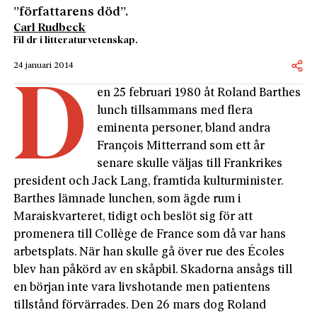
”författarens död”.
Carl Rudbeck
Fil dr i litteraturvetenskap.
24 januari 2014
D
en 25 februari 1980 åt Roland Barthes
lunch tillsammans med flera
eminenta personer, bland andra
François Mitterrand som ett år
senare skulle väljas till Frankrikes
president och Jack Lang, framtida kulturminister.
Barthes lämnade lunchen, som ägde rum i
Maraiskvarteret, tidigt och beslöt sig för att
promenera till Collège de France som då var hans
arbetsplats. När han skulle gå över rue des Écoles
blev han påkörd av en skåpbil. Skadorna ansågs till
en början inte vara livshotande men patientens
tillstånd förvärrades. Den 26 mars dog Roland