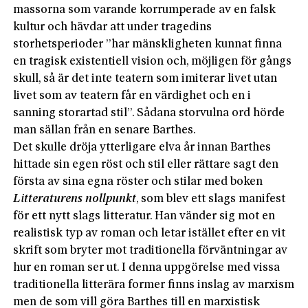
massorna som varande korrumperade av en falsk
kultur och hävdar att under tragedins
storhetsperioder ”har mänskligheten kunnat finna
en tragisk existentiell vision och, möjligen för gångs
skull, så är det inte teatern som imiterar livet utan
livet som av teatern får en värdighet och en i
sanning storartad stil”. Sådana storvulna ord hörde
man sällan från en senare Barthes.
Det skulle dröja ytterligare elva år innan Barthes
hittade sin egen röst och stil eller rättare sagt den
första av sina egna röster och stilar med boken
Litteraturens nollpunkt
, som blev ett slags manifest
för ett nytt slags litteratur. Han vänder sig mot en
realistisk typ av roman och letar istället efter en vit
skrift som bryter mot traditionella förväntningar av
hur en roman ser ut. I denna uppgörelse med vissa
traditionella litterära former finns inslag av marxism
men de som vill göra Barthes till en marxistisk