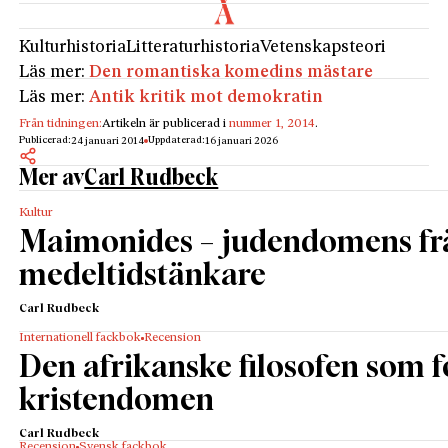
Kulturhistoria
Litteraturhistoria
Vetenskapsteori
Läs mer:
Den romantiska komedins mästare
Läs mer:
Antik kritik mot demokratin
Från tidningen:
Artikeln är publicerad i
nummer 1, 2014
.
Publicerad:
Uppdaterad:
24 januari 2014
16 januari 2026
Mer av
Carl Rudbeck
Kultur
Maimonides – judendomens fr
medeltidstänkare
Carl Rudbeck
Internationell fackbok
Recension
Den afrikanske filosofen som
kristendomen
Carl Rudbeck
Recension
Svensk fackbok