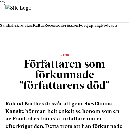
Hoppa till innehåll
Samhälle
Krönikor
Kultur
Recensioner
Essäer
Fördjupning
Podcasts
Kultur
Författaren som
förkunnade
”författarens död”
Roland Barthes är svår att genrebestämma.
Kanske bör man helt enkelt se honom som en
av Frankrikes främsta författare under
efterkrigstiden. Detta trots att han förkunnade