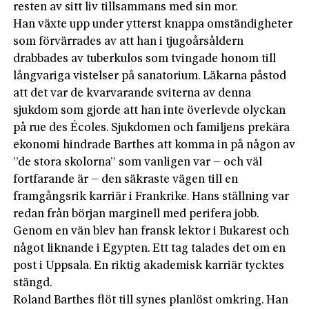
resten av sitt liv tillsammans med sin mor.
Han växte upp under ytterst knappa omständigheter
som förvärrades av att han i tjugoårsåldern
drabbades av tuberkulos som tvingade honom till
långvariga vistelser på sanatorium. Läkarna påstod
att det var de kvarvarande sviterna av denna
sjukdom som gjorde att han inte överlevde olyckan
på rue des Écoles. Sjukdomen och familjens prekära
ekonomi hindrade Barthes att komma in på någon av
”de stora skolorna” som vanligen var – och väl
fortfarande är – den säkraste vägen till en
framgångsrik karriär i Frankrike. Hans ställning var
redan från början marginell med perifera jobb.
Genom en vän blev han fransk lektor i Bukarest och
något liknande i Egypten. Ett tag talades det om en
post i Uppsala. En riktig akademisk karriär tycktes
stängd.
Roland Barthes flöt till synes planlöst omkring. Han