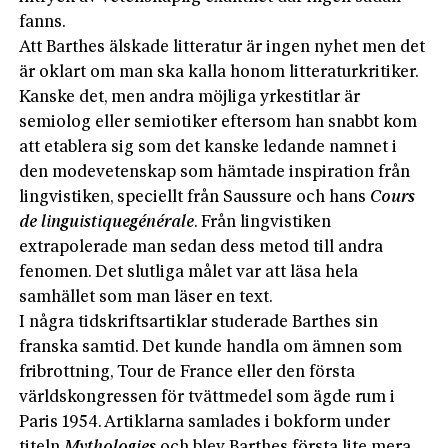
fanns.
Att Barthes älskade litteratur är ingen nyhet men det
är oklart om man ska kalla honom litteraturkritiker.
Kanske det, men andra möjliga yrkestitlar är
semiolog eller semiotiker eftersom han snabbt kom
att etablera sig som det kanske ledande namnet i
den modevetenskap som hämtade inspiration från
lingvistiken, speciellt från Saussure och hans
Cours
de
linguistique
générale
. Från lingvistiken
extrapolerade man sedan dess metod till andra
fenomen. Det slutliga målet var att läsa hela
samhället som man läser en text.
I några tidskriftsartiklar studerade Barthes sin
franska samtid. Det kunde handla om ämnen som
fribrottning, Tour de France eller den första
världskongressen för tvättmedel som ägde rum i
Paris 1954. Artiklarna samlades i bokform under
titeln
Mythologies
och blev Barthes första lite mera