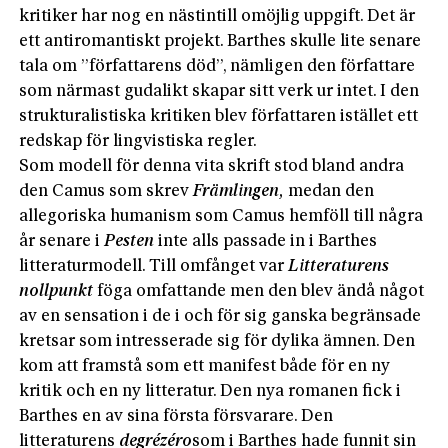
kritiker har nog en nästintill omöjlig uppgift. Det är
ett antiromantiskt projekt. Barthes skulle lite senare
tala om ”författarens död”, nämligen den författare
som närmast gudalikt skapar sitt verk ur intet. I den
strukturalistiska kritiken blev författaren istället ett
redskap för lingvistiska regler.
Som modell för denna vita skrift stod bland andra
den Camus som skrev
Främlingen,
medan den
allegoriska humanism som Camus hemföll till några
år senare i
Pesten
inte alls passade in i Barthes
litteraturmodell. Till omfånget var
Litteraturens
nollpunkt
föga omfattande men den blev ändå något
av en sensation i de i och för sig ganska begränsade
kretsar som intresserade sig för dylika ämnen. Den
kom att framstå som ett manifest både för en ny
kritik och en ny litteratur. Den nya romanen fick i
Barthes en av sina första försvarare. Den
litteraturens
degré
zéro
som i Barthes hade funnit sin