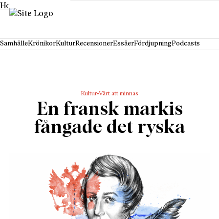
Hoppa till innehåll
Samhälle
Krönikor
Kultur
Recensioner
Essäer
Fördjupning
Podcasts
Kultur
Värt att minnas
En fransk markis
fångade det ryska