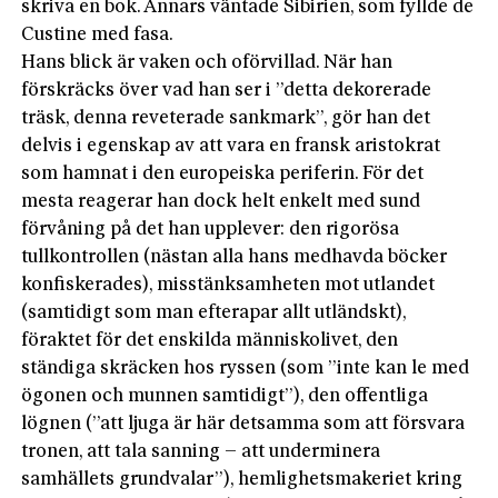
skriva en bok. Annars väntade Sibirien, som fyllde de
Custine med fasa.
Hans blick är vaken och oförvillad. När han
förskräcks över vad han ser i ”detta dekorerade
träsk, denna reveterade sankmark”, gör han det
delvis i egenskap av att vara en fransk aristokrat
som hamnat i den europeiska periferin. För det
mesta reagerar han dock helt enkelt med sund
förvåning på det han upplever: den rigorösa
tullkontrollen (nästan alla hans medhavda böcker
konfiskerades), misstänksamheten mot utlandet
(samtidigt som man efterapar allt utländskt),
föraktet för det enskilda människolivet, den
ständiga skräcken hos ryssen (som ”inte kan le med
ögonen och munnen samtidigt”), den offentliga
lögnen (”att ljuga är här detsamma som att försvara
tronen, att tala sanning – att underminera
samhällets grundvalar”), hemlighetsmakeriet kring