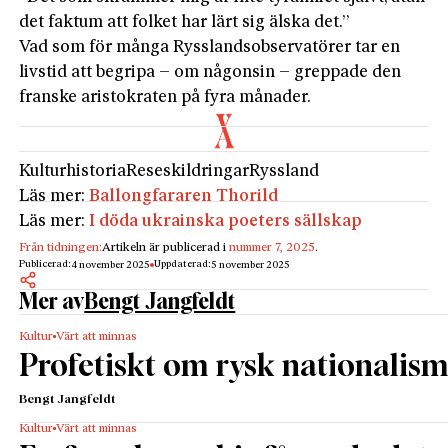
det faktum att folket har lärt sig älska det.”
Vad som för många Rysslandsobservatörer tar en
livstid att begripa – om någonsin – greppade den
franske aristokraten på fyra månader.
Kulturhistoria
Reseskildringar
Ryssland
Läs mer:
Ballongfararen Thorild
Läs mer:
I döda ukrainska poeters sällskap
Från tidningen:
Artikeln är publicerad i
nummer 7, 2025
.
Publicerad:
Uppdaterad:
4 november 2025
5 november 2025
Mer av
Bengt Jangfeldt
Kultur
Värt att minnas
Profetiskt om rysk nationalis
Bengt Jangfeldt
Kultur
Värt att minnas