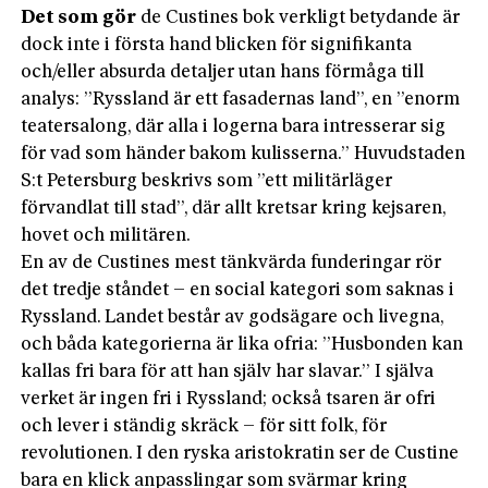
Det som gör
de Custines bok verkligt betydande är
dock inte i första hand blicken för signifikanta
och/eller absurda detaljer utan hans förmåga till
analys: ”Ryssland är ett fasadernas land”, en ”enorm
teatersalong, där alla i logerna bara intresserar sig
för vad som händer bakom kulisserna.” Huvudstaden
S:t Petersburg beskrivs som ”ett militärläger
förvandlat till stad”, där allt kretsar kring kejsaren,
hovet och militären.
En av de Custines mest tänkvärda funderingar rör
det tredje ståndet – en social kategori som saknas i
Ryssland. Landet består av godsägare och livegna,
och båda kategorierna är lika ofria: ”Husbonden kan
kallas fri bara för att han själv har slavar.” I själva
verket är ingen fri i Ryssland; också tsaren är ofri
och lever i ständig skräck – för sitt folk, för
revolutionen. I den ryska aristokratin ser de Custine
bara en klick anpasslingar som svärmar kring