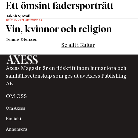
Ett ömsint fadersporträtt
Jakob Sjövall
Kultur
Värt att minnas
Vin, kvinnor och religion
Tommy Olofsson
Se allt i Kultur
Axess Magasin är en tidskrift inom humaniora och
samhällsvetenskap som ges ut av Axess Publishing
AB.
OM OSS
Om Axess
Kontakt
Annonsera