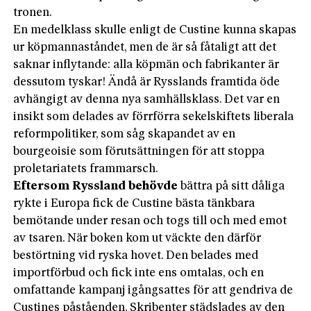
tronen.
En medelklass skulle enligt de Custine kunna skapas
ur köpmannaståndet, men de är så fåtaligt att det
saknar inflytande: alla köpmän och fabrikanter är
dessutom tyskar! Ändå är Rysslands framtida öde
avhängigt av denna nya samhällsklass. Det var en
insikt som delades av förrförra sekelskiftets liberala
reformpolitiker, som såg skapandet av en
bourgeoisie som förutsättningen för att stoppa
proletariatets frammarsch.
Eftersom Ryssland behövde
bättra på sitt dåliga
rykte i Europa fick de Custine bästa tänkbara
bemötande under resan och togs till och med emot
av tsaren. När boken kom ut väckte den därför
bestörtning vid ryska hovet. Den belades med
importförbud och fick inte ens omtalas, och en
omfattande kampanj igångsattes för att gendriva de
Custines påståenden. Skribenter städslades av den