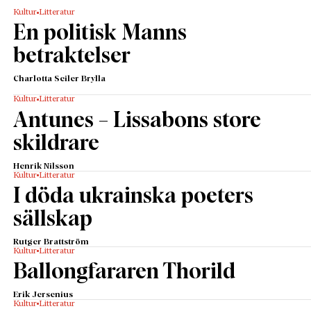
Kultur
Litteratur
En politisk Manns
betraktelser
Charlotta Seiler Brylla
Kultur
Litteratur
Antunes – Lissabons store
skildrare
Henrik Nilsson
Kultur
Litteratur
I döda ukrainska poeters
sällskap
Rutger Brattström
Kultur
Litteratur
Ballongfararen Thorild
Erik Jersenius
Kultur
Litteratur