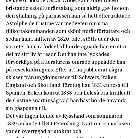
senare drabbade Oscar Wilde; samt offer för en
bristande skönlitterär talang som aldrig gav honom
den ställning på parnassen han så hett eftertraktade.
Astolphe de Custine var medveten om sina
tillkortakommanden som skönlitterär författare och
sedan han i mitten av 1820-talet stötts ut ur den
societet han av födsel tillhörde ägnade han en stor
del av sitt liv åt resor. Det han inte lyckades
förverkliga på litteraturens område uppnådde han
på reseskildringens. Efter att ha publicerat några
skisser från ungdomsresor till Schweiz, Italien,
England och Skottland, företog han 1831 en resa till
Spanien. Boken kom ut 1838 och fick så bra kritik att
de Custine snart insåg vad han bäst borde använda
sin gåspenna till.
Det var ingen fiende av Ryssland som sommaren
1839 anlände till S:t Petersburg, tvärt om – markisen
var en övertygad aristokrat och