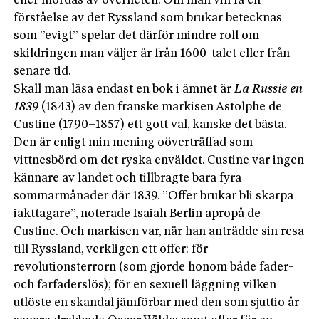
eller mördas av överheten. Om man vill få en
förståelse av det Ryssland som brukar betecknas
som ”evigt” spelar det därför mindre roll om
skildringen man väljer är från 1600-talet eller från
senare tid.
Skall man läsa endast en bok i ämnet är
La Russie en
1839
(1843) av den franske markisen Astolphe de
Custine (1790–1857) ett gott val, kanske det bästa.
Den är enligt min mening oöverträffad som
vittnesbörd om det ryska enväldet. Custine var ingen
kännare av landet och tillbragte bara fyra
sommarmånader där 1839. ”Offer brukar bli skarpa
iakttagare”, noterade Isaiah Berlin apropå de
Custine. Och markisen var, när han anträdde sin resa
till Ryssland, verkligen ett offer: för
revolutionsterrorn (som gjorde honom både fader-
och farfaderslös); för en sexuell läggning vilken
utlöste en skandal jämförbar med den som sjuttio år