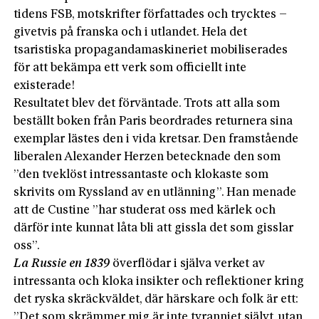
tidens FSB, motskrifter författades och trycktes –
givetvis på franska och i utlandet. Hela det
tsaristiska propagandamaskineriet mobiliserades
för att bekämpa ett verk som officiellt inte
existerade!
Resultatet blev det förväntade. Trots att alla som
beställt boken från Paris beordrades returnera sina
exemplar lästes den i vida kretsar. Den framstående
liberalen Alexander Herzen betecknade den som
”den tveklöst intressantaste och klokaste som
skrivits om Ryssland av en utlänning”. Han menade
att de Custine ”har studerat oss med kärlek och
därför inte kunnat låta bli att gissla det som gisslar
oss”.
La Russie en 1839
överflödar i själva verket av
intressanta och kloka insikter och reflektioner kring
det ryska skräckväldet, där härskare och folk är ett:
”Det som skrämmer mig är inte tyranniet självt, utan