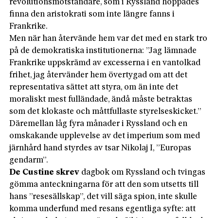
revolutionsmotståndare, som i Ryssland hoppades
finna den aristokrati som inte längre fanns i
Frankrike.
Men när han återvände hem var det med en stark tro
på de demokratiska institutionerna: ”Jag lämnade
Frankrike uppskrämd av excesserna i en vantolkad
frihet, jag återvänder hem övertygad om att det
representativa sättet att styra, om än inte det
moraliskt mest fulländade, ändå måste betraktas
som det klokaste och måttfullaste styrelseskicket.”
Däremellan låg fyra månader i Ryssland och en
omskakande upplevelse av det imperium som med
järnhård hand styrdes av tsar Nikolaj I, ”Europas
gendarm”.
De Custine skrev
dagbok om Ryssland och tvingas
gömma anteckningarna för att den som utsetts till
hans ”resesällskap”, det vill säga spion, inte skulle
komma underfund med resans egentliga syfte: att