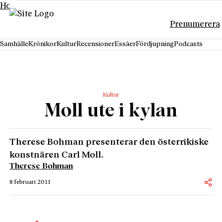
Hoppa till innehåll
Prenumerera
Samhälle
Krönikor
Kultur
Recensioner
Essäer
Fördjupning
Podcasts
Kultur
Moll ute i kylan
Therese Bohman presenterar den österrikiske
konstnären Carl Moll.
Therese Bohman
8 februari 2011