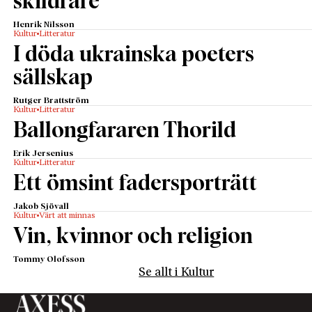
skildrare
Henrik Nilsson
Kultur
Litteratur
I döda ukrainska poeters
sällskap
Rutger Brattström
Kultur
Litteratur
Ballongfararen Thorild
Erik Jersenius
Kultur
Litteratur
Ett ömsint fadersporträtt
Jakob Sjövall
Kultur
Värt att minnas
Vin, kvinnor och religion
Tommy Olofsson
Se allt i Kultur