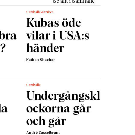
Se allt i Samhälle
et, Den
Samhälle
Utrikes
tals
Kubas öde
 bra
vilar i USA:s
 i Chile
g?
händer
Chile
 Amnesty
Nathan Shachar
te
rågor.
Samhälle
Undergångskl
h det
la
ockorna går
n,
och går
g mejlar
André Casselbrant