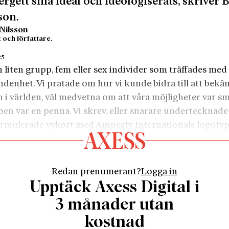
ergett sina ideal och ideologiserats, skriver 
son.
Nilsson
 och författare.
25
n liten grupp, fem eller sex individer som träffades med 
ndenhet. Vi pratade om hur vi kunde bidra till att bek
i världen, väl medvetna om att våra möjligheter var sm
pen var en penna. Vi skrev, eller snarare undertecknade
ormulerade vykort med Amnesty Internationals logotyp
å engelska, spanska och många andra språk och skickade
r och diktatorer världen över. ”Bäste herr president, ja
med anledning av fängslandet av …”
Redan prenumerant?
Logga in
e att endast ett ynka fåtal av våra kort, kanske inga alls, 
Upptäck Axess Digital i
till adressaten. Men vi fortsatte ändå. Vi var dropparn
3 månader utan
de stenen.
kostnad
idigare, 1973, hade en militärjunta störtat den socialistis