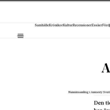
Hoppa till innehåll
Samhälle
Krönikor
Kultur
Recensioner
Essäer
Förd
A
Namninsamling i Amnesty Sver
Den ti