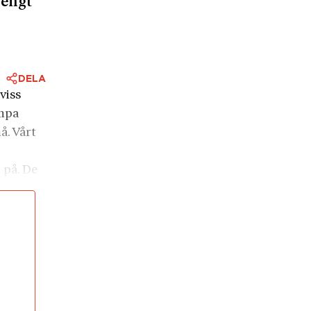
Bengt
DELA
viss
ämpa
å. Vårt
 på. De
s till
g skriver
skulle
a som
ka