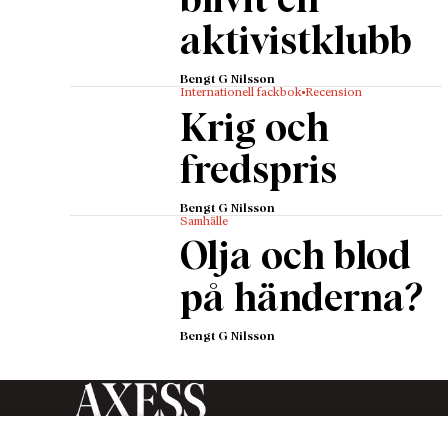
blivit en
I augus
aktivistklubb
anledni
ukrainsk
Bengt G Nilsson
Internationell fackbok
Recension
ukrains
Krig och
bostadso
Meddela
fredspris
beskylld
bostäde
Bengt G Nilsson
Samhälle
På bara
Olja och blod
sektion
lämnat 
på händerna?
– Jag s
Bengt G Nilsson
buntade
våldsmet
bilda, d
grym oc
Axess Magasin är en tidskrift