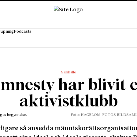
jupning
Podcasts
Samhälle
mnesty har blivit 
aktivistklubb
iges begynnelse.
Foto: HAGBLOM-FOTOS BILDSAML
digare så ansedda människorätts­orga­­­nisa­ti