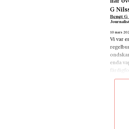
har öv
G Nils
Bengt G 
Journalist
10 mars 20
Vi var e
regelbu
ondskan 
enda va
färdigf
fanns p
de­spote
till Er 
Vi visst
nå fram 
urholka
Ett år t