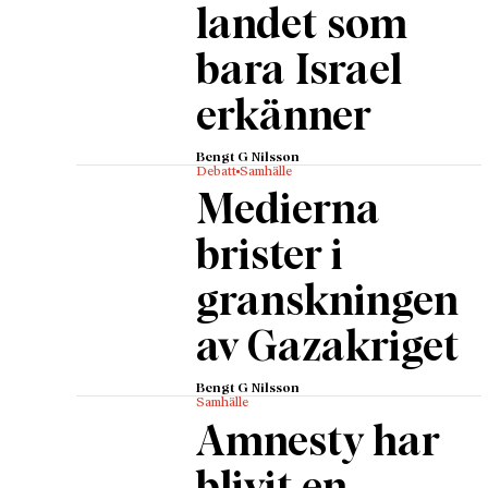
Hösten 
landet som
svenska
bara Israel
antiapa
konflik
erkänner
fängels
adopter
Bengt G Nilsson
Debatt
Samhälle
– Mande
Medierna
andra u
sabotage
brister i
Amnestys
granskningen
Amnesty
gällande
av Gazakriget
portalpa
organisa
Bengt G Nilsson
Samhälle
Det är d
Amnesty har
Amnesty 
Wästber