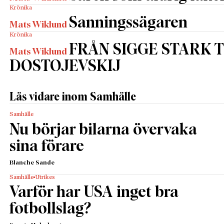
Krönika
Sanningssägaren
Mats Wiklund
Krönika
FRÅN SIGGE STARK T
Mats Wiklund
DOSTOJEVSKIJ
Läs vidare inom Samhälle
Samhälle
Nu börjar bilarna övervaka
sina förare
Blanche Sande
Samhälle
Utrikes
Varför har USA inget bra
fotbollslag?