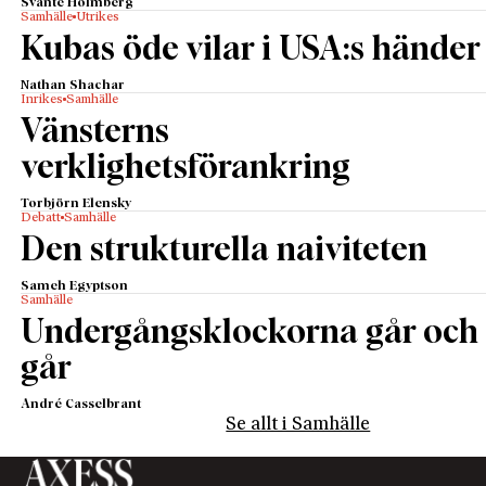
Svante Holmberg
Samhälle
Utrikes
Kubas öde vilar i USA:s händer
Nathan Shachar
Inrikes
Samhälle
Vänsterns
verklighetsförankring
Torbjörn Elensky
Debatt
Samhälle
Den strukturella naiviteten
Sameh Egyptson
Samhälle
Undergångsklockorna går och
går
André Casselbrant
Se allt i Samhälle