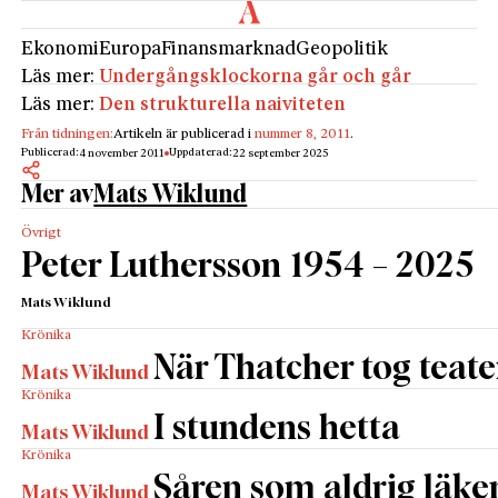
Ekonomi
Europa
Finansmarknad
Geopolitik
Läs mer:
Undergångsklockorna går och går
Läs mer:
Den strukturella naiviteten
Från tidningen:
Artikeln är publicerad i
nummer 8, 2011
.
Publicerad:
Uppdaterad:
4 november 2011
22 september 2025
Mer av
Mats Wiklund
Övrigt
Peter Luthersson 1954 – 2025
Mats Wiklund
Krönika
När Thatcher tog teate
Mats Wiklund
Krönika
I stundens hetta
Mats Wiklund
Krönika
Såren som aldrig läke
Mats Wiklund