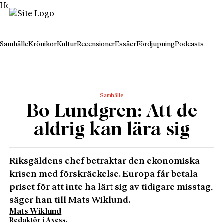
Hoppa till innehåll
Samhälle
Krönikor
Kultur
Recensioner
Essäer
Fördjupning
Podcasts
Samhälle
Bo Lundgren: Att de
aldrig kan lära sig
Riksgäldens chef betraktar den ekonomiska
krisen med förskräckelse. Europa får betala
priset för att inte ha lärt sig av tidigare misstag,
säger han till Mats Wiklund.
Mats Wiklund
Redaktör i Axess.