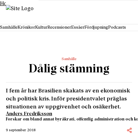
Hoppa till innehåll
Samhälle
Krönikor
Kultur
Recensioner
Essäer
Fördjupning
Podcasts
Samhälle
Dålig stämning
I fem år har Brasilien skakats av en ekonomisk
och politisk kris. Inför presidentvalet präglas
situationen av uppgivenhet och osäkerhet.
Anders Fredriksson
Forskar om bland annat byråkrati, offentlig administration och ko
9 september 2018