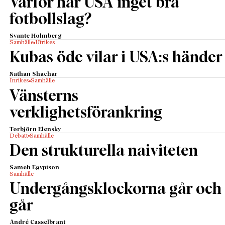
Varför har USA inget bra
fotbollslag?
Svante Holmberg
Samhälle
Utrikes
Kubas öde vilar i USA:s händer
Nathan Shachar
Inrikes
Samhälle
Vänsterns
verklighetsförankring
Torbjörn Elensky
Debatt
Samhälle
Den strukturella naiviteten
Sameh Egyptson
Samhälle
Undergångsklockorna går och
går
André Casselbrant