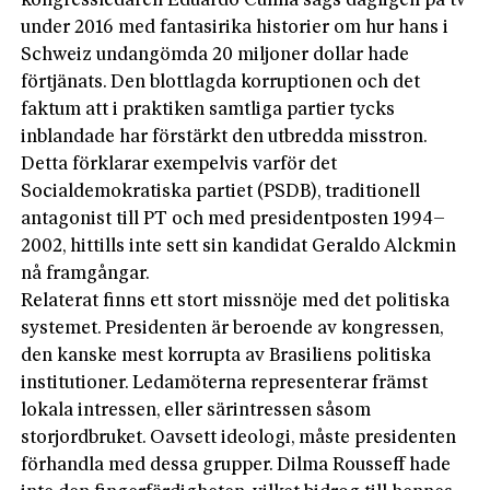
kongressledaren Eduardo Cunha sågs dagligen på tv
under 2016 med fantasirika historier om hur hans i
Schweiz undangömda 20 miljoner dollar hade
förtjänats. Den blottlagda korruptionen och det
faktum att i praktiken samtliga partier tycks
inblandade har förstärkt den utbredda misstron.
Detta förklarar exempelvis varför det
Socialdemokratiska partiet (PSDB), traditionell
antagonist till PT och med presidentposten 1994–
2002, hittills inte sett sin kandidat Geraldo Alckmin
nå framgångar.
Relaterat finns ett stort missnöje med det politiska
systemet. Presidenten är beroende av kongressen,
den kanske mest korrupta av Brasiliens politiska
institutioner. Ledamöterna representerar främst
lokala intressen, eller särintressen såsom
storjordbruket. Oavsett ideologi, måste presidenten
förhandla med dessa grupper. Dilma Rousseff hade