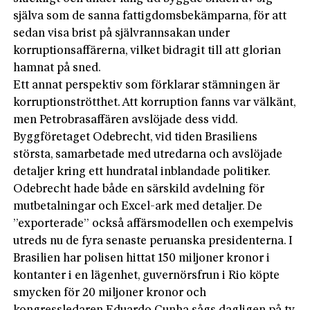
själva som de sanna fattigdomsbekämparna, för att
sedan visa brist på självrannsakan under
korruptionsaffärerna, vilket bidragit till att glorian
hamnat på sned.
Ett annat perspektiv som förklarar stämningen är
korruptionströtthet. Att korruption fanns var välkänt,
men Petrobrasaffären avslöjade dess vidd.
Byggföretaget Odebrecht, vid tiden Brasiliens
största, samarbetade med utredarna och avslöjade
detaljer kring ett hundratal inblandade politiker.
Odebrecht hade både en särskild avdelning för
mutbetalningar och Excel-ark med detaljer. De
”exporterade” också affärsmodellen och exempelvis
utreds nu de fyra senaste peruanska presidenterna. I
Brasilien har polisen hittat 150 miljoner kronor i
kontanter i en lägenhet, guvernörsfrun i Rio köpte
smycken för 20 miljoner kronor och