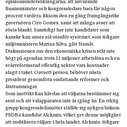
opinionsundersökningarna; att nuvarande
finansminister och kongressledare bara får någon
procent vardera, liksom den en gång framgångsrike
guvernören Ciro Gomes; samt att många avser att
rösta blankt. Samtidigt har inte kandidater som
kanske kan anses stå utanför systemet, som tidigare
miljöministern Marina Silva, gått framåt.
Diskussionen om den ekonomiska krisen står inte
högt på agendan, trots 13 miljoner arbetslösa och en
svårreformerad offentlig sektor vars kostnader
slagit i taket. Oavsett person, behöver nästa
president genomföra omfattande reformer och
åtstramningar.
Som motvikt kan hävdas att väljarna bestämmer sig
sent och att valapparaten inte är igång än. En viktig
grupp kongressledamöter ställde sig nyligen bakom
PSDB:s kandidat Alckmin, vilket ger denne möjlighet
att mobilisera väljare i hela landet. Alckmin, tidigare