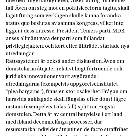
inte den fingerfärdigheten, vilket bidrog till hennes
fall. Även om steg mot en politisk reform tagits, skall
lagstiftning som verkligen skulle kunna förändra
status quo beslutas av samma kongress, vilket inte
ligger i dess intresse. President Temers parti, MDB,
anses allmänt vara det parti som fulländat
privilegiejakten, och kort efter tillträdet startade nya
utredningar.
Rättssystemet är också under diskussion. Även om
domstolarna åtnjuter relativt högt förtroende och
juridiska innovationer varit avgörande i
utredningarna (exempelvis uppgörelseinstitutet –
”plea bargains”), finns en stor osäkerhet. Frågan om
huruvida anklagade skall fängslas efter dom i lägre
instans (exempelvis Lulas fall) splittrar Högsta
domstolen. Detta är av central betydelse i ett land
med ibland decennielånga processer, där
resursstarka individer åtnjutit en de facto straffrihet