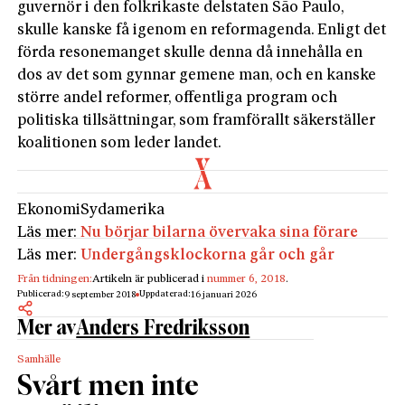
guvernör i den folkrikaste delstaten São Paulo,
skulle kanske få igenom en reformagenda. Enligt det
förda resonemanget skulle denna då innehålla en
dos av det som gynnar gemene man, och en kanske
större andel reformer, offentliga program och
politiska tillsättningar, som framförallt säkerställer
koalitionen som leder landet.
Ekonomi
Sydamerika
Läs mer:
Nu börjar bilarna övervaka sina förare
Läs mer:
Undergångsklockorna går och går
Från tidningen:
Artikeln är publicerad i
nummer 6, 2018
.
Publicerad:
Uppdaterad:
9 september 2018
16 januari 2026
Mer av
Anders Fredriksson
Samhälle
Svårt men inte