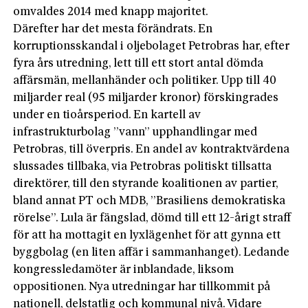
omvaldes 2014 med knapp majoritet.
Därefter har det mesta förändrats. En
korruptionsskandal i oljebolaget Petrobras har, efter
fyra års utredning, lett till ett stort antal dömda
affärsmän, mellanhänder och politiker. Upp till 40
miljarder real (95 miljarder kronor) förskingrades
under en tioårsperiod. En kartell av
infrastrukturbolag ”vann” upphandlingar med
Petrobras, till överpris. En andel av kontraktvärdena
slussades tillbaka, via Petrobras politiskt tillsatta
direktörer, till den styrande koalitionen av partier,
bland annat PT och MDB, ”Brasiliens demokratiska
rörelse”. Lula är fängslad, dömd till ett 12-årigt straff
för att ha mottagit en lyxlägenhet för att gynna ett
byggbolag (en liten affär i sammanhanget). Ledande
kongressledamöter är inblandade, liksom
oppositionen. Nya utredningar har tillkommit på
nationell, delstatlig och kommunal nivå. Vidare