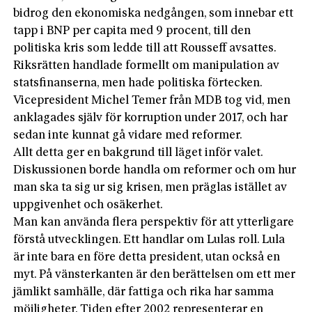
bidrog den ekonomiska nedgången, som innebar ett
tapp i BNP per capita med 9 procent, till den
politiska kris som ledde till att Rousseff avsattes.
Riksrätten handlade formellt om manipulation av
statsfinanserna, men hade politiska förtecken.
Vicepresident Michel Temer från MDB tog vid, men
anklagades själv för korruption under 2017, och har
sedan inte kunnat gå vidare med reformer.
Allt detta ger en bakgrund till läget inför valet.
Diskussionen borde handla om reformer och om hur
man ska ta sig ur sig krisen, men präglas istället av
uppgivenhet och osäkerhet.
Man kan använda flera perspektiv för att ytterligare
förstå utvecklingen. Ett handlar om Lulas roll. Lula
är inte bara en före detta president, utan också en
myt. På vänsterkanten är den berättelsen om ett mer
jämlikt samhälle, där fattiga och rika har samma
möjligheter. Tiden efter 2002 representerar en