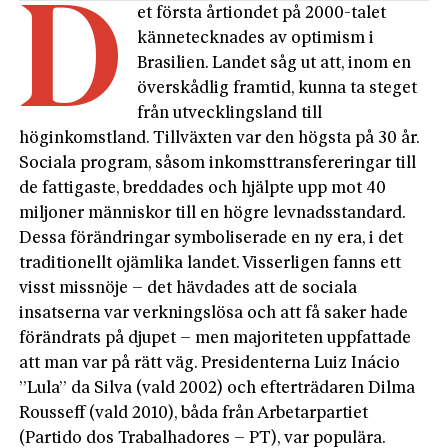
D
et första årtiondet på 2000-talet
kännetecknades av optimism i
Brasilien. Landet såg ut att, inom en
överskådlig framtid, kunna ta steget
från utvecklingsland till
höginkomstland. Tillväxten var den högsta på 30 år.
Sociala program, såsom inkomsttransfereringar till
de fattigaste, breddades och hjälpte upp mot 40
miljoner människor till en högre levnadsstandard.
Dessa förändringar symboliserade en ny era, i det
traditionellt ojämlika landet. Visserligen fanns ett
visst missnöje – det hävdades att de sociala
insatserna var verkningslösa och att få saker hade
förändrats på djupet – men majoriteten uppfattade
att man var på rätt väg. Presidenterna Luiz Inácio
”Lula” da Silva (vald 2002) och efterträdaren Dilma
Rousseff (vald 2010), båda från Arbetarpartiet
(Partido dos Trabalhadores – PT), var populära.