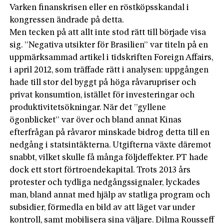
Varken finanskrisen eller en röstköpsskandal i
kongressen ändrade på detta.
Men tecken på att allt inte stod rätt till började visa
sig. ”Negativa utsikter för Brasilien” var titeln på en
uppmärksammad artikel i tidskriften Foreign Affairs,
i april 2012, som träffade rätt i analysen: uppgången
hade till stor del byggt på höga råvarupriser och
privat konsumtion, istället för investeringar och
produktivitetsökningar. När det ”gyllene
ögonblicket” var över och bland annat Kinas
efterfrågan på råvaror minskade bidrog detta till en
nedgång i statsintäkterna. Utgifterna växte däremot
snabbt, vilket skulle få många följdeffekter. PT hade
dock ett stort förtroendekapital. Trots 2013 års
protester och tydliga nedgångssignaler, lyckades
man, bland annat med hjälp av statliga program och
subsidier, förmedla en bild av att läget var under
kontroll, samt mobilisera sina väljare. Dilma Rousseff