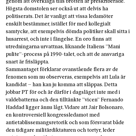
genom att överklaga tills brotten är preskriberade.
Högsta domstolen ser också ut att delvis ha
politiserats. Det är vanligt att vissa ledamöter
enskilt bestämmer, istället för med kollegialt
samtycke, att exempelvis dömda politiker skall sitta i
husarrest, och inte i fängelse. En oro finns att
utredningarna urvattnas, liknande Italiens ”Mani
pulite”-process på 1990-talet, och att de ansvariga
snart är frisläppta.
Sammantaget förklarar ovanstående flera av de
fenomen som nu observeras, exempelvis att Lula är
kandidat – han kan ju komma att släppas. Detta
jobbar PT för och är därför i dagsläget inte med i
valdebatterna och den tilltänkte ”vicen” Fernando
Haddad ligger ännu lågt. Vidare att Jair Bolsonaro,
en kontroversiell kongressledamot med
antietablissemangsretorik och som försvarat både
den tidigare militärdiktaturen och tortyr, leder