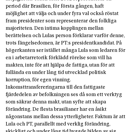
period där Brasilien, för första gången, haft
möjlighet att välja och under fyra val också röstat
fram presidenter som representerar den folkliga
majoriteten. Den intima kopplingen mellan
berättelsen och Lulas person förklarar varför denne,
trots fängelsedomen, är PT:s presidentkandidat. På
högerkanten ser istället många Lula som ledaren för
en i arbetarretorik förklädd rörelse som vill ha
makten, inte för att hjälpa de fattiga, utan för att
fullända en under lång tid utvecklad politisk
korruption, för egen vinning.
Inkomsttransfereringarna till den fattigaste
fjärdedelen av befolkningen ses då som ett verktyg
som säkrar denna makt, utan syfte att skapa
förändring. De flesta brasilianer har en åsikt
någonstans mellan dessa ytterligheter. Faktum är att
Lula och PT, parallellt med verklig förändring,
skickligt och under lång tid byggde bilden av sig