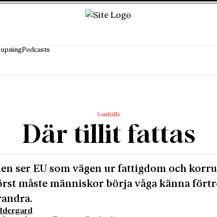
jupning
Podcasts
Samhälle
Där tillit fattas
en ser EU som vägen ur fattigdom och korru
rst måste människor börja våga känna fört
randra.
Idergard