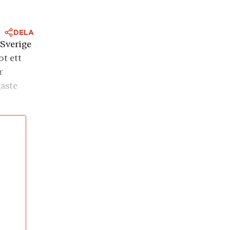
DELA
 Sverige
t ett
r
gaste
irana
et bygga
ritet”.
sa-
ission i
sammans
 i