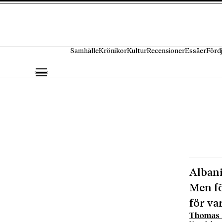
Hoppa till innehåll
Samhälle
Krönikor
Kultur
Recensioner
Essäer
Förd
Albani
Men fö
för va
Thomas 