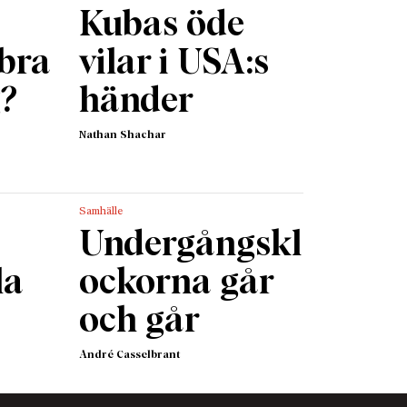
edantisk
Kubas öde
 liv
 för mig
 bra
vilar i USA:s
g?
händer
ngen
g, allra
Nathan Shachar
ill
öterska
Samhälle
Undergångskl
n. Det
och vad
la
ockorna går
och går
a den
ndring.
André Casselbrant
s
de