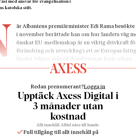
räst med ansvar för evangelisation i
s katolska stift.
5
N
är Albaniens premiärminister Edi Rama besökte
i november berättade han om hur landets väg mo
önskat EU-medlemskap är en viktig drivkraft fö
förändring och utveckling i ett av Europas fatti
länder. Någon månad dessförinnan hade påven
us genomfört ett blixtbesök i Albanien och i ett tal i T
t unga att ta avstånd från ”dyrkan av pengar,
alismens falska frihet, missbruk och våld” för att iställ
Redan prenumerant?
Logga in
 på Kristus och så skapa en ”kultur av möte och av solida
Upptäck Axess Digital i
n utbildning till jesuit tillbringade jag en stor del av
3 månader utan
n 2013, i Albanien där jag hjälpte en grupp Moder Tere
kostnad
 och en lokal församlingspräst med evangelisation och m
et fattiga och otillgängliga bergsbygderna i norr. Till
Allt innehåll. Alltid nära till hands.
Full tillgång till allt innehåll på
medbroder levde jag mitt i ett förfallet hyreshusområde