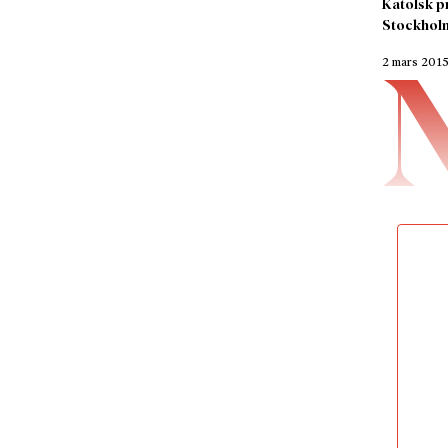
Katolsk p
Stockholm
2 mars 201
Francisk
uppmana
individu
sitt liv
Under mi
sommare
systrar
de myck
med en 