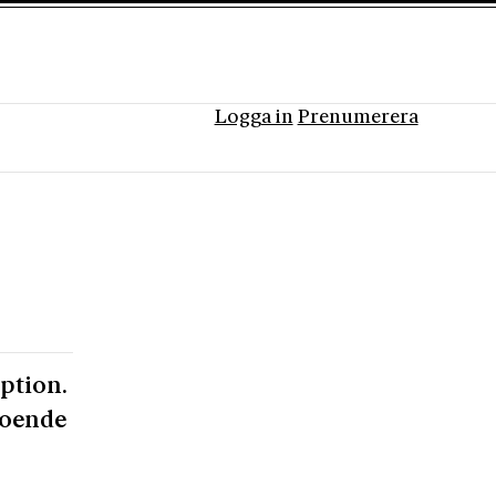
Logga in
Prenumerera
ption.
roende