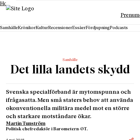
Hoppa till innehåll
Prenum
Samhälle
Krönikor
Kultur
Recensioner
Essäer
Fördjupning
Podcasts
Samhälle
Det lilla landets skydd
Svenska specialförband är mytomspunna och
ifrågasatta. Men små staters behov att använda
okonventionella militära medel mot en större
och starkare motståndare ökar.
Martin Tunström
Politisk chefredaktör i Barometern-OT.