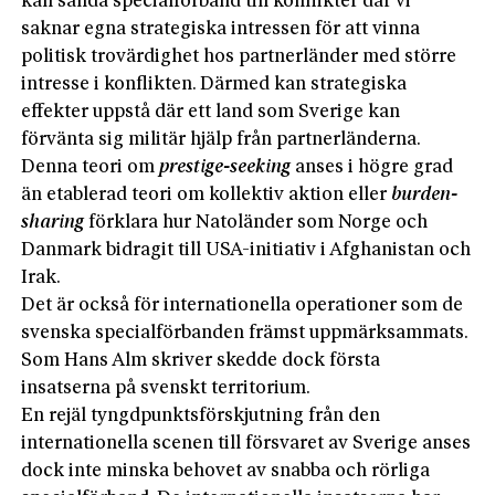
kan sända specialförband till konflikter där vi
saknar egna strategiska intressen för att vinna
politisk trovärdighet hos partnerländer med större
intresse i konflikten. Därmed kan strategiska
effekter uppstå där ett land som Sverige kan
förvänta sig militär hjälp från partnerländerna.
Denna teori om
prestige-seeking
anses i högre grad
än etablerad teori om kollektiv aktion eller
burden-
sharing
förklara hur Natoländer som Norge och
Danmark bidragit till USA-initiativ i Afghanistan och
Irak.
Det är också för internationella operationer som de
svenska specialförbanden främst uppmärksammats.
Som Hans Alm skriver skedde dock första
insatserna på svenskt territorium.
En rejäl tyngdpunktsförskjutning från den
internationella scenen till försvaret av Sverige anses
dock inte minska behovet av snabba och rörliga