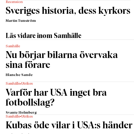
Recension
Sveriges historia, dess kyrkors
Martin Tunström
Läs vidare inom Samhälle
Samhälle
Nu börjar bilarna övervaka
sina förare
Blanche Sande
Samhälle
Utrikes
Varför har USA inget bra
fotbollslag?
Svante Holmberg
Samhälle
Utrikes
Kubas öde vilar i USA:s händer