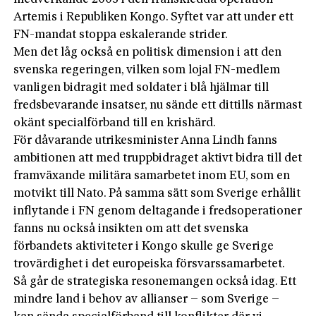
Artemis i Republiken Kongo. Syftet var att under ett
FN-mandat stoppa eskalerande strider.
Men det låg också en politisk dimension i att den
svenska regeringen, vilken som lojal FN-medlem
vanligen bidragit med soldater i blå hjälmar till
fredsbevarande insatser, nu sände ett dittills närmast
okänt specialförband till en krishärd.
För dåvarande utrikesminister Anna Lindh fanns
ambitionen att med truppbidraget aktivt bidra till det
framväxande militära samarbetet inom EU, som en
motvikt till Nato. På samma sätt som Sverige erhållit
inflytande i FN genom deltagande i fredsoperationer
fanns nu också insikten om att det svenska
förbandets aktiviteter i Kongo skulle ge Sverige
trovärdighet i det europeiska försvarssamarbetet.
Så går de strategiska resonemangen också idag. Ett
mindre land i behov av allianser – som Sverige –