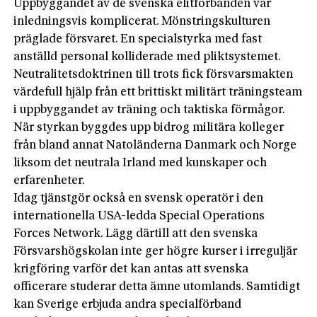
Uppbyggandet av de svenska elitförbanden var
inledningsvis komplicerat. Mönstringskulturen
präglade försvaret. En specialstyrka med fast
anställd personal kolliderade med pliktsystemet.
Neutralitetsdoktrinen till trots fick försvarsmakten
värdefull hjälp från ett brittiskt militärt träningsteam
i uppbyggandet av träning och taktiska förmågor.
När styrkan byggdes upp bidrog militära kolleger
från bland annat Natoländerna Danmark och Norge
liksom det neutrala Irland med kunskaper och
erfarenheter.
Idag tjänstgör också en svensk operatör i den
internationella USA-ledda Special Operations
Forces Network. Lägg därtill att den svenska
Försvarshögskolan inte ger högre kurser i irreguljär
krigföring varför det kan antas att svenska
officerare studerar detta ämne utomlands. Samtidigt
kan Sverige erbjuda andra specialförband