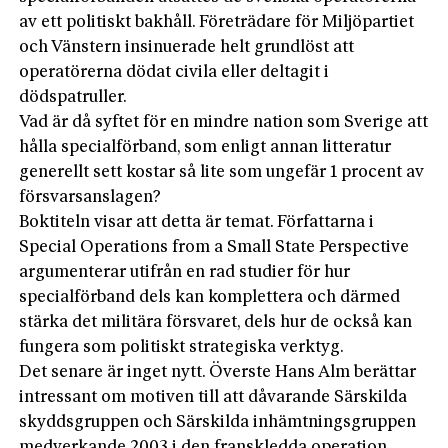
av ett politiskt bakhåll. Företrädare för Miljöpartiet
och Vänstern insinuerade helt grundlöst att
operatörerna dödat civila eller deltagit i
dödspatruller.
Vad är då syftet för en mindre nation som Sverige att
hålla specialförband, som enligt annan litteratur
generellt sett kostar så lite som ungefär 1 procent av
försvarsanslagen?
Boktiteln visar att detta är temat. Författarna i
Special Operations from a Small State Perspective
argumenterar utifrån en rad studier för hur
specialförband dels kan komplettera och därmed
stärka det militära försvaret, dels hur de också kan
fungera som politiskt strategiska verktyg.
Det senare är inget nytt. Överste Hans Alm berättar
intressant om motiven till att dåvarande Särskilda
skyddsgruppen och Särskilda inhämtningsgruppen
medverkande 2003 i den franskledda operation