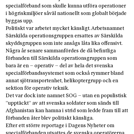
specialförband som skulle kunna utföra operationer
i högriskmiljöer såväl nationellt som globalt började
byggas upp.
Politiskt var arbetet mycket känsligt. Arbetsnamnet
Särskilda operationsgruppen ersattes av Särskilda
skyddsgruppen som inte ansågs låta lika offensivt.
Några år senare sammanfördes de då befintliga
förbanden till Särskilda operationsgruppen som
bara är en – operativ – del av hela det svenska
specialförbandssystemet som också rymmer bland
annat sjötransportenhet, helikoptergrupp och en
sektion för operativ teknik.
Det var dock inte namnet SOG – utan en populistisk
”upptäckt” av att svenska soldater som sänds till
Afghanistan kan hamna i strid som ledde fram till att
förbanden åter blev politiskt känsliga.
Efter ett större reportage i Dagens Nyheter om
specialförbanden utsattes de svenska operatörerna