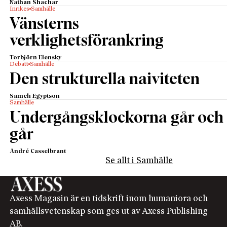
Nathan Shachar
Inrikes
Samhälle
Vänsterns
verklighetsförankring
Torbjörn Elensky
Debatt
Samhälle
Den strukturella naiviteten
Sameh Egyptson
Samhälle
Undergångsklockorna går och
går
André Casselbrant
Se allt i Samhälle
Axess Magasin är en tidskrift inom humaniora och
samhällsvetenskap som ges ut av Axess Publishing
AB.