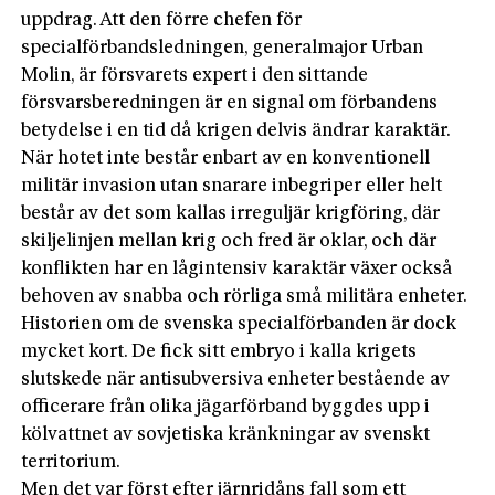
uppdrag. Att den förre chefen för
specialförbandsledningen, generalmajor Urban
Molin, är försvarets expert i den sittande
försvarsberedningen är en signal om förbandens
betydelse i en tid då krigen delvis ändrar karaktär.
När hotet inte består enbart av en konventionell
militär invasion utan snarare inbegriper eller helt
består av det som kallas irreguljär krigföring, där
skiljelinjen mellan krig och fred är oklar, och där
konflikten har en lågintensiv karaktär växer också
behoven av snabba och rörliga små militära enheter.
Historien om de svenska specialförbanden är dock
mycket kort. De fick sitt embryo i kalla krigets
slutskede när antisubversiva enheter bestående av
officerare från olika jägarförband byggdes upp i
kölvattnet av sovjetiska kränkningar av svenskt
territorium.
Men det var först efter järnridåns fall som ett