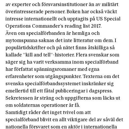
av experter och försvarsinstitutioner än av militärt
överintresserade personer. Boken har också väckt
intresse internationellt och upptagits på US Special
Operations Commander’s reading list 2017.
Även om specialförbanden är hemliga och
mytomspunna saknas det inte litteratur om dem. I
populärtidskrifter och på nätet finns åtskilliga så
kallade ”kill and tell”-historier. Flera svenskar som
säger sig ha varit verksamma inom specialförband
har författat spänningsromaner med egna
erfarenheter som utgångspunkter. Texterna om det
svenska specialförbandssystemet inskränker sig
emellertid till ett fåtal publiceringar i dagspress.
Sekretessen är sträng och uppgifterna som läcks ut
om soldaternas operationer är få.
Samtidigt råder det inget tvivel om att
specialförband blivit en allt viktigare del av såväl det
nationella försvaret som en aktör i internationella