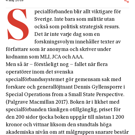
4 maj 2018
S
pecialförbanden blir allt viktigare för
Sverige. Inte bara som militär utan
också som politisk strategisk resurs.
Det är inte varje dag som en
forskningsvolym innehåller texter av
författare som är anonyma och skriver under
kodnamn som MLI, JCA och AAA.
Men så är – förståeligt nog – fallet när flera
operatörer inom det svenska
specialförbandssystemet gör gemensam sak med
forskare och generallöjtnant Dennis Gyllensporre i
Special Operations from a Small State Perspective.
(Palgrave Macmillan 2017). Boken är i likhet med
specialförbanden tämligen otillgänglig, priset för
den 200 sidor tjocka boken uppgår till nästan 1 200
kronor och vittnar liksom den stundtals höga
akademiska nivån om att målgruppen snarare består