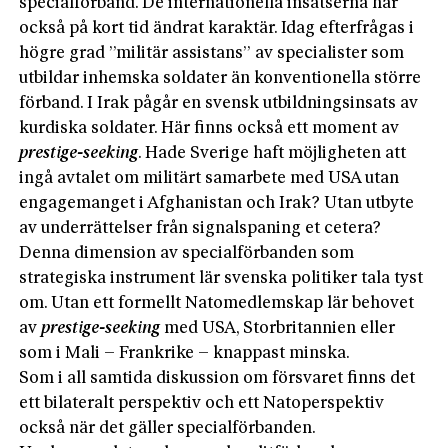
specialförband. De internationella insatserna har
också på kort tid ändrat karaktär. Idag efterfrågas i
högre grad ”militär assistans” av specialister som
utbildar inhemska soldater än konventionella större
förband. I Irak pågår en svensk utbildningsinsats av
kurdiska soldater. Här finns också ett moment av
prestige-seeking
. Hade Sverige haft möjligheten att
ingå avtalet om militärt samarbete med USA utan
engagemanget i Afghanistan och Irak? Utan utbyte
av underrättelser från signalspaning et cetera?
Denna dimension av specialförbanden som
strategiska instrument lär svenska politiker tala tyst
om. Utan ett formellt Natomedlemskap lär behovet
av
prestige-seeking
med USA, Storbritannien eller
som i Mali – Frankrike – knappast minska.
Som i all samtida diskussion om försvaret finns det
ett bilateralt perspektiv och ett Natoperspektiv
också när det gäller specialförbanden.