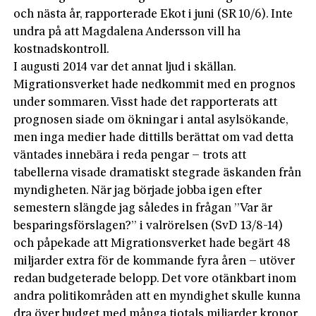
och nästa år, rapporterade Ekot i juni (SR 10/6). Inte
undra på att Magdalena Andersson vill ha
kostnadskontroll.
I augusti 2014 var det annat ljud i skällan.
Migrationsverket hade nedkommit med en prognos
under sommaren. Visst hade det rapporterats att
prognosen siade om ökningar i antal asylsökande,
men inga medier hade dittills berättat om vad detta
väntades innebära i reda pengar – trots att
tabellerna visade dramatiskt stegrade äskanden från
myndigheten. När jag började jobba igen efter
semestern slängde jag således in frågan ”Var är
besparingsförslagen?” i valrörelsen (SvD 13/8-14)
och påpekade att Migrationsverket hade begärt 48
miljarder extra för de kommande fyra åren – utöver
redan budgeterade belopp. Det vore otänkbart inom
andra politikområden att en myndighet skulle kunna
dra över budget med många tiotals miljarder kronor.