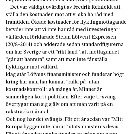
– Det var väldigt ovärdigt av Fredrik Reinfeldt att
ställa den kostnaden mot att vi ska ha råd med
framtiden. Ökade kostnader för flyktingmottagande
betyder inte att vi inte har råd med investeringar i
välfärden, förklarade Stefan Löfven i Expressen
(20/8-2014) och adderade sedan standardfigurerna
om hur Sverige är ett ”rikt land”, att mottagandet
”går att hantera” samt att man inte får ställa
flyktingar mot välfärd.
Idag står Löfvens finansminister och funderar högt
kring hur man har kunnat ”rulla på” utan
kostnadskontroll i så många år. Minnet är
sannerligen kort i politiken. Efter varje U-sväng
övertygar man sig själv om att man varit på en
raksträcka i åratal.
Och nog har det svängts. För ett år sedan var ”Mitt
Europa bygger inte murar” statsministerns devis.