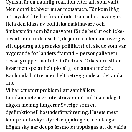
Cynism är en naturlig reaktion efter allt som varit.
Men det vi behöver nu är motsatsen. För kom ihåg
att mycket lite har förändrats, trots alla U-svängar.
Hela den klass av politiska makthavare och
ämbetsmän som bär ansvaret för de beslut och icke-
beslut som förde oss hit, de journalister som övergav
sitt uppdrag att granska politiken i ett skede som var
avgörande för landets framtid – persongalleriet i
dessa grupper har inte förändrats. Orkestern sitter
kvar men spelar helt plötsligt en annan melodi.
Kanhända bättre, men helt betryggande är det ändå
inte.
Vi har ett stort problem i att samhällets
toppkompetenser inte strävar mot politiken idag. I
någon mening fungerar Sverige som en
dysfunktionell bostadsrättsförening. Husets mest
kompetenta skyr styrelseuppdragen, men klagar i
högan sky när det på årsmötet uppdagas att de valda