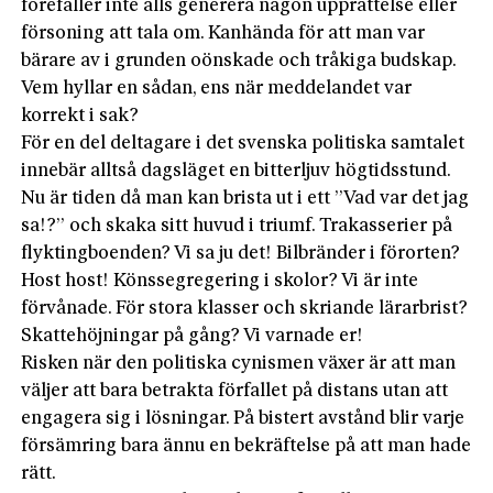
förefaller inte alls generera någon upprättelse eller
försoning att tala om. Kanhända för att man var
bärare av i grunden oönskade och tråkiga budskap.
Vem hyllar en sådan, ens när meddelandet var
korrekt i sak?
För en del deltagare i det svenska politiska samtalet
innebär alltså dagsläget en bitterljuv högtidsstund.
Nu är tiden då man kan brista ut i ett ”Vad var det jag
sa!?” och skaka sitt huvud i triumf. Trakasserier på
flyktingboenden? Vi sa ju det! Bilbränder i förorten?
Host host! Könssegregering i skolor? Vi är inte
förvånade. För stora klasser och skriande lärarbrist?
Skattehöjningar på gång? Vi varnade er!
Risken när den politiska cynismen växer är att man
väljer att bara betrakta förfallet på distans utan att
engagera sig i lösningar. På bistert avstånd blir varje
försämring bara ännu en bekräftelse på att man hade
rätt.