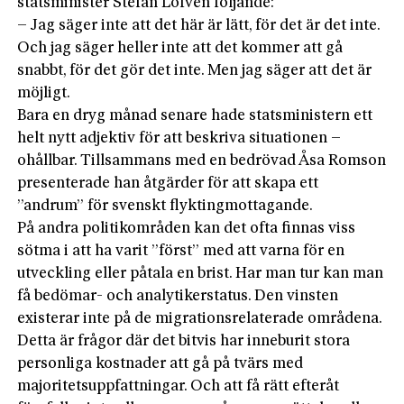
statsminister Stefan Löfven följande:
– Jag säger inte att det här är lätt, för det är det inte.
Och jag säger heller inte att det kommer att gå
snabbt, för det gör det inte. Men jag säger att det är
möjligt.
Bara en dryg månad senare hade statsministern ett
helt nytt adjektiv för att beskriva situationen –
ohållbar. Tillsammans med en bedrövad Åsa Romson
presenterade han åtgärder för att skapa ett
”andrum” för svenskt flyktingmottagande.
På andra politikområden kan det ofta finnas viss
sötma i att ha varit ”först” med att varna för en
utveckling eller påtala en brist. Har man tur kan man
få bedömar- och analytikerstatus. Den vinsten
existerar inte på de migrationsrelaterade områdena.
Detta är frågor där det bitvis har inneburit stora
personliga kostnader att gå på tvärs med
majoritetsuppfattningar. Och att få rätt efteråt