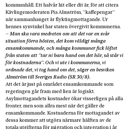
kommunhåll. Ett halvår hit eller dit är, för att citera
Kävlingemoderaten Pia Almström, ”kaffepengar”
när sammanhanget är flyktingmottagande. Ur
hennes synvinkel har staten övergivit kommunerna.
– Man ska vara medveten om att det var en svår
situation förra hösten, det kom väldigt många
ensamkommande, och många kommuner fick löftet
från staten att ”tar ni bara hand om det här, så står vi
för kostnaderna”. Och vi ute i kommunerna, vi
ordnade det, vi tog hand om det, säger en besviken
Almström till Sveriges Radio (SR 30/8).
Att det är just på området ensamkommande som
regeringen går fram med lien är logiskt.
Asylmottagandets kostnader ökar visserligen på alla
fronter, men som allra mest när det gäller de
ensamkommande. Kostnaderna för mottagandet av
dessa kommer att utgöra närmare hälften av de
totala utgifterna för migration och integration i år