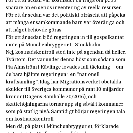
För ett år sedan var kostnader en fråga om pepp
snarare än en seriös inventering av reella resurser.
För ett år sedan var det politiskt ofräscht att påpeka
att många ensamkommande barn var överåriga och
att något behövde göras.
För ett år sedan bjöd regeringen in till gospelkantat
möte på Münchenbryggeriet i Stockholm.
Nej, kostnadskontroll stod inte på agendan då heller.
Tvärtom. Det var under denna höst som sådana som
Pia Almström i Kävlinge lovades full täckning – om
de bara hjälpte regeringen i en ”nationell
kraftsamling”. Idag har Migrationsverket obetalda
skulder till Sveriges kommuner på runt 10 miljarder
kronor (Dagens Samhälle 30/2016), och
skattehöjningarna tornar upp sig såväl i kommuner
som på statlig nivå. Samtidigt börjar regeringen tala
om kostnadskontroll.
Men då, på plats i Münchenbryggeriet, förklarade