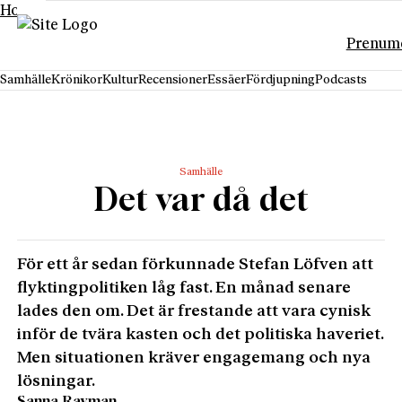
Hoppa till innehåll
Prenum
Samhälle
Krönikor
Kultur
Recensioner
Essäer
Fördjupning
Podcasts
Samhälle
Det var då det
För ett år sedan förkunnade Stefan Löfven att
flyktingpolitiken låg fast. En månad senare
lades den om. Det är frestande att vara cynisk
inför de tvära kasten och det politiska haveriet.
Men situationen kräver engagemang och nya
lösningar.
Sanna Rayman