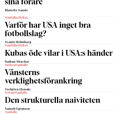
sina förare
Blanche Sande
Samhälle
Utrikes
Varför har USA inget bra
fotbollslag?
Svante Holmberg
Samhälle
Utrikes
Kubas öde vilar i USA:s händer
Nathan Shachar
Inrikes
Samhälle
Vänsterns
verklighetsförankring
Torbjörn Elensky
Debatt
Samhälle
Den strukturella naiviteten
Sameh Egyptson
Samhälle