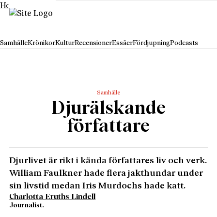
Hoppa till innehåll
Samhälle
Krönikor
Kultur
Recensioner
Essäer
Fördjupning
Podcasts
Samhälle
Djurälskande
författare
Djurlivet är rikt i kända författares liv och verk.
William Faulkner hade flera jakthundar under
sin livstid medan Iris Murdochs hade katt.
Charlotta Eruths Lindell
Journalist.