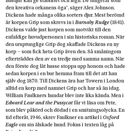
husdjur kan ge stabilitet och lugn. De fungerar som
den kreativa orkanens öga”, säger Alex Johnson.
Dickens hade många olika sorters djur. Mest berömd
är korpen Grip som skrevs in i
Barnaby Rudge
(1841).
Dickens valde just korpen som motvikt till den
enfaldige huvudpersonen i sin historiska roman. När
den ursprunglige Grip dog skaffade Dickens en ny
korp – som fick heta Grip även den. Så småningom
efterträddes den av en tredje med samma namn. När
den förste dog lät husse stoppa upp honom och hade
sedan korpen i en bur hemma fram till det att han
själv dog 1870. Till Dickens ära har Towern i London
alltid en korp med namnet Grip och har så än idag.
William Faulkners hundar blev inte lika kända. Men i
Edward Lear and the Pussycat
får vi läsa om Pete,
som blev påkörd och dödad i en smitningsolycka. En
tid efteråt, 1946, skrev Faulkner en artikel i
Oxford
Eagle
om sin älskade hund. Fokus i texten låg på