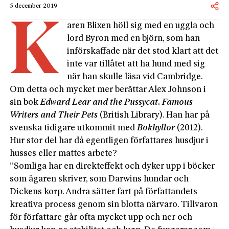
5 december 2019
K
aren Blixen höll sig med en uggla och
lord Byron med en björn, som han
införskaffade när det stod klart att det
inte var tillåtet att ha hund med sig
när han skulle läsa vid Cambridge.
Om detta och mycket mer berättar Alex Johnson i
sin bok
Edward Lear and the Pussycat. Famous
Writers and Their Pets
(British Library). Han har på
svenska tidigare utkommit med
Bokhyllor
(2012).
Hur stor del har då egentligen författares husdjur i
husses eller mattes arbete?
”Somliga har en direkteffekt och dyker upp i böcker
som ägaren skriver, som Darwins hundar och
Dickens korp. Andra sätter fart på författandets
kreativa process genom sin blotta närvaro. Tillvaron
för författare går ofta mycket upp och ner och