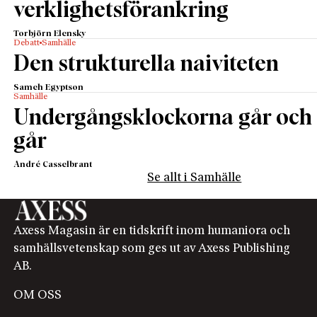
verklighetsförankring
Torbjörn Elensky
Debatt
Samhälle
Den strukturella naiviteten
Sameh Egyptson
Samhälle
Undergångsklockorna går och
går
André Casselbrant
Se allt i Samhälle
Axess Magasin är en tidskrift inom humaniora och
samhällsvetenskap som ges ut av Axess Publishing
AB.
OM OSS