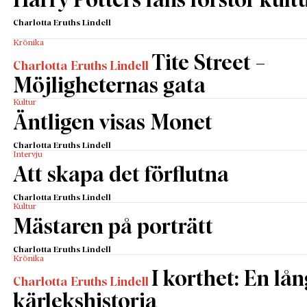
Harry Potters fans förstör kult
Charlotta Eruths Lindell
Krönika
Tite Street –
Charlotta Eruths Lindell
Möjligheternas gata
Kultur
Äntligen visas Monet
Charlotta Eruths Lindell
Intervju
Att skapa det förflutna
Charlotta Eruths Lindell
Kultur
Mästaren på porträtt
Charlotta Eruths Lindell
Krönika
I korthet: En lån
Charlotta Eruths Lindell
kärlekshistoria