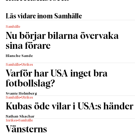
Läs vidare inom Samhälle
Samhälle
Nu börjar bilarna övervaka
sina förare
Blanche Sande
Samhälle
Utrikes
Varför har USA inget bra
fotbollslag?
Svante Holmberg
Samhälle
Utrikes
Kubas öde vilar i USA:s händer
Nathan Shachar
Inrikes
Samhälle
Vänsterns