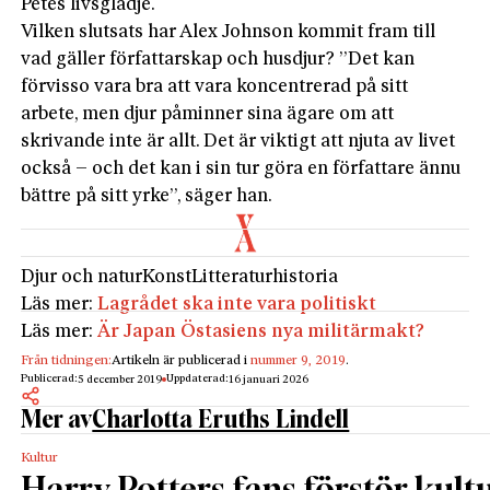
Petes livsglädje.
Vilken slutsats har Alex Johnson kommit fram till
vad gäller författarskap och husdjur? ”Det kan
förvisso vara bra att vara koncentrerad på sitt
arbete, men djur påminner sina ägare om att
skrivande inte är allt. Det är viktigt att njuta av livet
också – och det kan i sin tur göra en författare ännu
bättre på sitt yrke”, säger han.
Djur och natur
Konst
Litteraturhistoria
Läs mer:
Lagrådet ska inte vara politiskt
Läs mer:
Är Japan Östasiens nya militärmakt?
Från tidningen:
Artikeln är publicerad i
nummer 9, 2019
.
Publicerad:
Uppdaterad:
5 december 2019
16 januari 2026
Mer av
Charlotta Eruths Lindell
Kultur