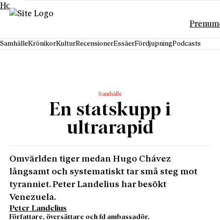
Hoppa till innehåll
Prenum
Samhälle
Krönikor
Kultur
Recensioner
Essäer
Fördjupning
Podcasts
Samhälle
En statskupp i
ultrarapid
Omvärlden tiger medan Hugo Chávez
långsamt och systematiskt tar små steg mot
tyranniet. Peter Landelius har besökt
Venezuela.
Peter Landelius
Författare, översättare och fd ambassadör.