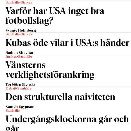
Samhälle
Utrikes
Varför har USA inget bra
fotbollslag?
Svante Holmberg
Samhälle
Utrikes
Kubas öde vilar i USA:s händer
Nathan Shachar
Inrikes
Samhälle
Vänsterns
verklighetsförankring
Torbjörn Elensky
Debatt
Samhälle
Den strukturella naiviteten
Sameh Egyptson
Samhälle
Undergångsklockorna går och
går