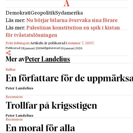
Demokrati
Geopolitik
Sydamerika
Läs mer:
Nu börjar bilarna övervaka sina förare
Läs mer:
Palestinas konstitution en spik i kistan
för tvåstatslösningen
Från tidningen:
Artikeln är publicerad i
nummer 7, 2007
.
Publicerad:
Uppdaterad:
18 januari 2009
16 januari 2026
Mer av
Peter Landelius
Kultur
En författare för de uppmär
Peter Landelius
Recension
Trollfar på krigsstigen
Peter Landelius
Recension
En moral för alla