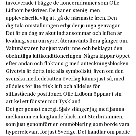
involverade i bägge de koncerndramer som Olle
Lidbom beskriver. De har en stenig, men
upplevelserik, väg att gå de närmaste åren. Den
digitala omställningen erbjuder ju inga genvägar.
Det är en dag av akut indiansommar och luften är
kvalmig, som om syret återanvänts flera gånger om.
Vaktmästaren har just varit inne och beklagat den
obefintliga luftkonditioneringen. Några kippar öppet
efter andan och fläktar sig med anteckningsblocken.
Givetvis är detta inte alls symboliskt, även om den
svenska mediedebatten överlag känns just så, med
alldeles för lite frisk luft och alldeles för
stillastående positioner. Olle Lidbom öppnar i sin
artikel ett fönster mot Tyskland.
Det ger genast energi. Själv slänger jag med jämna
mellanrum en längtande blick mot Storbritannien,
som just genomfört en ommöblering som borde vara
hyperrelevant för just Sverige. Det handlar om public