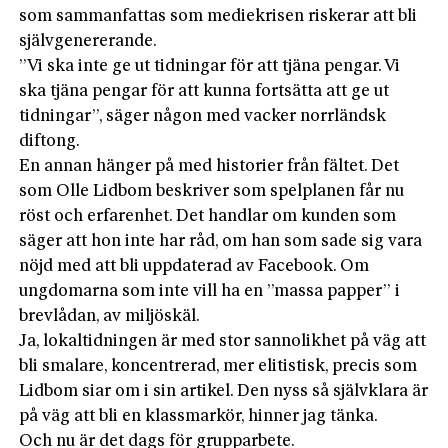
som sammanfattas som mediekrisen riskerar att bli
självgenererande.
”Vi ska inte ge ut tidningar för att tjäna pengar. Vi
ska tjäna pengar för att kunna fortsätta att ge ut
tidningar”, säger någon med vacker norrländsk
diftong.
En annan hänger på med historier från fältet. Det
som Olle Lidbom beskriver som spelplanen får nu
röst och erfarenhet. Det handlar om kunden som
säger att hon inte har råd, om han som sade sig vara
nöjd med att bli uppdaterad av Facebook. Om
ungdomarna som inte vill ha en ”massa papper” i
brevlådan, av miljöskäl.
Ja, lokaltidningen är med stor sannolikhet på väg att
bli smalare, koncentrerad, mer elitistisk, precis som
Lidbom siar om i sin artikel. Den nyss så självklara är
på väg att bli en klassmarkör, hinner jag tänka.
Och nu är det dags för grupparbete.