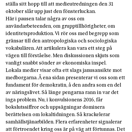
ställa sitt hopp till att medieutredningen den 31
oktober slår upp just den fönsterluckan.
Här i pausen talar några av oss om
användarbeteenden, om grupptillhörigheter, om
identitetsproduktion. Vi rör oss med begrepp som
gränsar till den antropologiska och sociologiska
vokabulären. Att artikulera kan vara ett steg på
vägen till förståelse. Men diskussionen skjuts som
vanligt snabbt sönder av ekonomiska inspel.
Lokala medier visar ofta ett slags janusansikte mot
medborgarna. Å ena sidan presenterar vi oss som ett
fundament för demokratin, å den andra som en del
av näringslivet. Så länge pengarna rann in var det
inga problem. Nu, i konvulsionens 2016, får
bokslutssiffror och uppsägningar dominera
berättelsen om lokaltidningen. Så krackelerar
samhällstjänarbilden. Flera erfarenheter signalerar
att förtroendet kring oss är på väg att förtunnas. Det