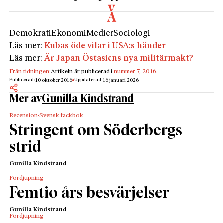
Demokrati
Ekonomi
Medier
Sociologi
Läs mer:
Kubas öde vilar i USA:s händer
Läs mer:
Är Japan Östasiens nya militärmakt?
Från tidningen:
Artikeln är publicerad i
nummer 7, 2016
.
Publicerad:
Uppdaterad:
10 oktober 2016
16 januari 2026
Mer av
Gunilla Kindstrand
Recension
Svensk fackbok
Stringent om Söderbergs
strid
Gunilla Kindstrand
Fördjupning
Femtio års besvärjelser
Gunilla Kindstrand
Fördjupning