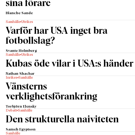
sina förare
Blanche Sande
Samhälle
Utrikes
Varför har USA inget bra
fotbollslag?
Svante Holmberg
Samhälle
Utrikes
Kubas öde vilar i USA:s händer
Nathan Shachar
Inrikes
Samhälle
Vänsterns
verklighetsförankring
Torbjörn Elensky
Debatt
Samhälle
Den strukturella naiviteten
Sameh Egyptson
Samhälle