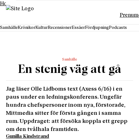
Hoppa till innehåll
Prenum
Samhälle
Krönikor
Kultur
Recensioner
Essäer
Fördjupning
Podcasts
Samhälle
En stenig väg att gå
Jag läser Olle Lidboms text (Axess 6/16) i en
paus under en ledningskonferens. Ungefär
hundra chefspersoner inom nya, förstorade,
Mittmedia sitter för första gången i samma
rum. Uppdraget: att försöka koppla ett grepp
om den tvålhala framtiden.
Gunilla Kindstrand