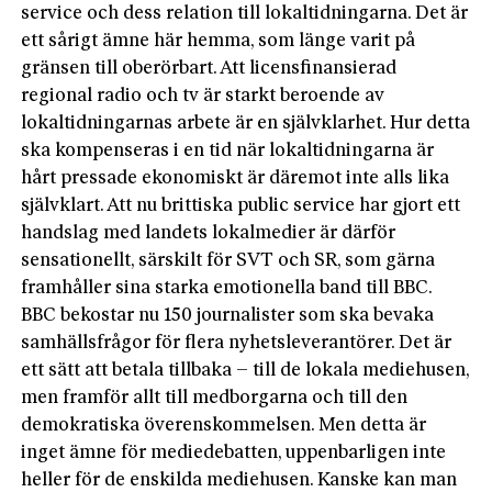
service och dess relation till lokaltidningarna. Det är
ett sårigt ämne här hemma, som länge varit på
gränsen till oberörbart. Att licensfinansierad
regional radio och tv är starkt beroende av
lokaltidningarnas arbete är en självklarhet. Hur detta
ska kompenseras i en tid när lokaltidningarna är
hårt pressade ekonomiskt är däremot inte alls lika
självklart. Att nu brittiska public service har gjort ett
handslag med landets lokalmedier är därför
sensationellt, särskilt för SVT och SR, som gärna
framhåller sina starka emotionella band till BBC.
BBC bekostar nu 150 journalister som ska bevaka
samhällsfrågor för flera nyhetsleverantörer. Det är
ett sätt att betala tillbaka – till de lokala mediehusen,
men framför allt till medborgarna och till den
demokratiska överenskommelsen. Men detta är
inget ämne för mediedebatten, uppenbarligen inte
heller för de enskilda mediehusen. Kanske kan man