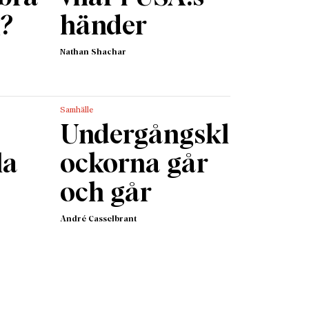
g?
händer
Nathan Shachar
Samhälle
Undergångskl
la
ockorna går
och går
André Casselbrant