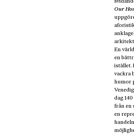
svidand
Our Ho
uppgöre
aforisti
anklage
arkitekt
En värl
en bättr
istället
vackra 
humor p
Venedig 
dag 140
från en 
en repre
handeln
möjligh