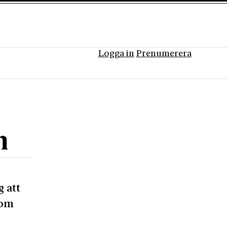
Logga in
Prenumerera
m
 att
som