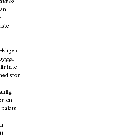
us to
män
e
aste
ekligen
 bygga
lir inte
med stor
anlig
orten
 palats
en
tt