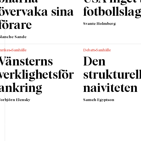
övervaka sina
fotbollsla
förare
Svante Holmberg
Blanche Sande
nrikes
Samhälle
Debatt
Samhälle
Vänsterns
Den
verklighetsför
strukturel
ankring
naiviteten
Torbjörn Elensky
Sameh Egyptson