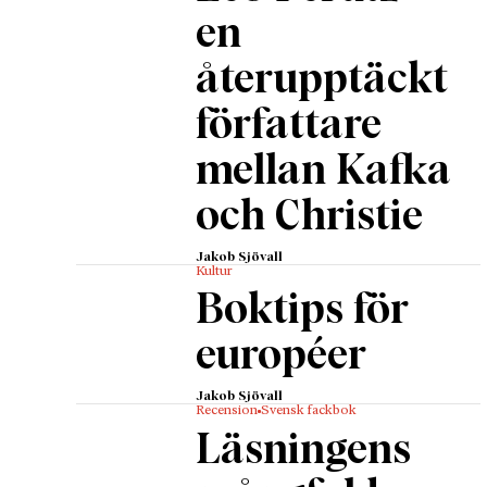
en
återupptäckt
författare
mellan Kafka
och Christie
Jakob Sjövall
Kultur
Boktips för
européer
Jakob Sjövall
Recension
Svensk fackbok
Läsningens