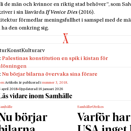
li de män och kvinnor en riktig stad behöver”, som Sal
kriver i sin läsvärda
If Venice Dies
(2016).
itektur förmedlar meningsfullhet i samspel med de m
 ha den omkring sig.
tur
Konst
Kulturarv
:
Palestinas konstitution en spik i kistan för
slösningen
:
Nu börjar bilarna övervaka sina förare
gen:
Artikeln är publicerad i
nummer 3, 2018
.
5 april 2018
Uppdaterad:
16 januari 2026
Läs vidare inom Samhälle
Samhälle
Samhälle
Utrikes
Nu börjar
Varför har
bilarna
USA inget