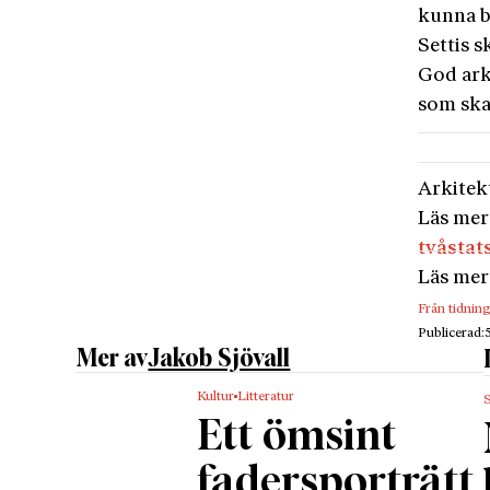
kunna b
Settis s
God ark
som ska
Arkitek
Läs mer
tvåstat
Läs mer
Från tidnin
Publicerad:
Mer av
Jakob Sjövall
Kultur
Litteratur
Ett ömsint
fadersporträtt