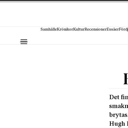
Hoppa till innehåll
Samhälle
Krönikor
Kultur
Recensioner
Essäer
Förd
Det fi
smakmo
brytas
Hugh P