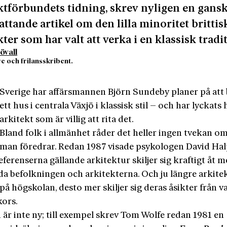
ktförbundets tidning, skrev nyligen en gans
ttande artikel om den lilla minoritet brittis
kter som har valt att verka i en klassisk tradi
övall
e och frilansskribent.
Sverige har affärsmannen Björn Sundeby planer på att
ett hus i centrala Växjö i klassisk stil – och har lyckats 
arkitekt som är villig att rita det.
Bland folk i allmänhet råder det heller ingen tvekan o
man föredrar. Redan 1987 visade psykologen David Hal
erenserna gällande arkitektur skiljer sig kraftigt åt m
da befolkningen och arkitekterna. Och ju längre arkite
 på högskolan, desto mer skiljer sig deras åsikter från v
ors.
 är inte ny; till exempel skrev Tom Wolfe redan 1981 en