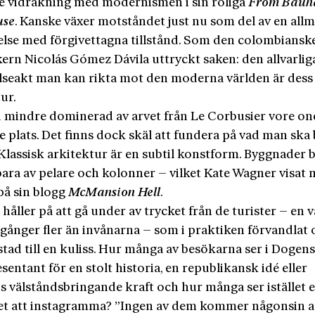
e vidräkning med modernismen i sin roliga
From Bauha
use
. Kanske växer motståndet just nu som del av en all
lse med förgivettagna tillstånd. Som den colombiansk
kern Nicolás Gómez Dávila uttryckt saken: den allvarlig
lseakt man kan rikta mot den moderna världen är dess
ur.
d mindre dominerad av arvet från Le Corbusier vore on
e plats. Det finns dock skäl att fundera på vad man ska
. Klassisk arkitektur är en subtil konstform. Byggnader b
bara av pelare och kolonner – vilket Kate Wagner visat 
å sin blogg
McMansion Hell
.
håller på att gå under av trycket från de turister – en v
 gånger fler än invånarna – som i praktiken förvandlat 
stad till en kuliss. Hur många av besökarna ser i Dogens
sentant för en stolt historia, en republikansk idé eller
s välståndsbringande kraft och hur många ser istället 
et att instagramma? ”Ingen av dem kommer någonsin a