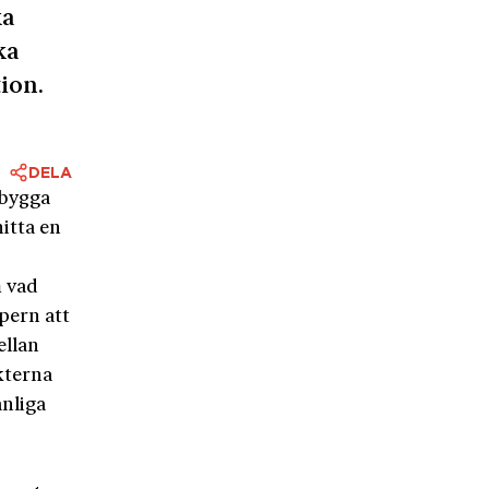
ka
ka
tion.
DELA
 bygga
hitta en
m vad
pern att
ellan
kterna
anliga