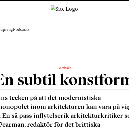
jupning
Podcasts
Samhälle
En subtil konstfor
nns tecken på att det modernistiska
nopolet inom arkitekturen kan vara på väg
. En så pass inflytelserik arkitekturkritiker 
earman, redaktör för det brittiska