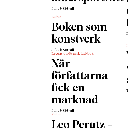
Jakob Sjövall
Kultur
Boken som
konstverk
I
Jakob Sjövall
Recension
Svensk fackbok
När
författarna
fick en
marknad
Jakob Sjövall
Kultur
Leo Perutz –