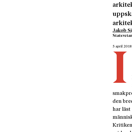
arkite
uppska
arkite
Jakob Sj
Statsvetar
5 april 2018
I
smakpref
den bre
har läst
människ
Kritiken