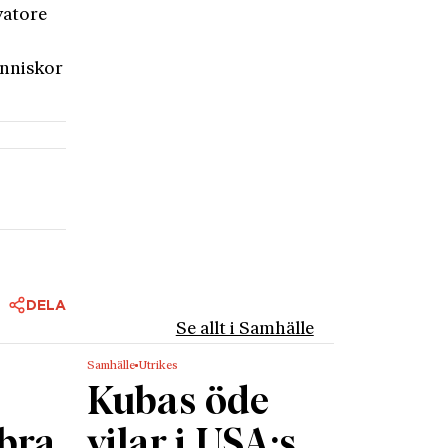
vatore
änniskor
DELA
Se allt i Samhälle
Samhälle
Utrikes
Kubas öde
 bra
vilar i USA:s