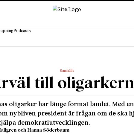
jupning
Podcasts
Samhälle
rväl till oligarker
as oligarker har länge format landet. Med en
m nybliven president är frågan om de ska h
stjälpa demokratiutvecklingen.
Hallgren och Hanna Söderbaum