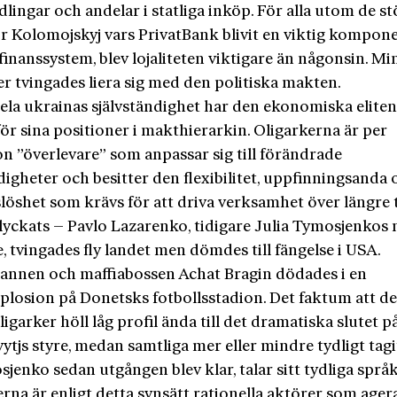
ingar och andelar i statliga inköp. För alla utom de st
r Kolomojskyj vars PrivatBank blivit en viktig kompone
finanssystem, blev lojaliteten viktigare än någonsin. M
r tvingades liera sig med den politiska makten.
ela ukrainas självständighet har den ekonomiska eliten 
ör sina positioner i makthierarkin. Oligarkerna är per
on ”överlevare” som anpassar sig till förändrade
igheter och besitter den flexibilitet, uppfinningsanda 
öshet som krävs för att driva verksamhet över längre t
 lyckats – Pavlo Lazarenko, tidigare Julia Tymosjenkos 
e, tvingades fly landet men dömdes till fängelse i USA.
annen och maffiabossen Achat Bragin dödades i en
losion på Donetsks fotbollsstadion. Det faktum att de 
ligarker höll låg profil ända till det dramatiska slutet p
tjs styre, medan samtliga mer eller mindre tydligt tagi
sjenko sedan utgången blev klar, talar sitt tydliga språk
rna är enligt detta synsätt rationella aktörer som age