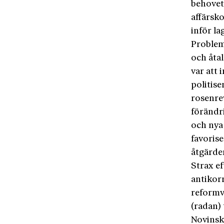
behovet
affärsk
inför l
Probleme
och åta
var att 
politis
rosenre
förändri
och nya
favoris
åtgärde
Strax ef
antikor
reformvi
(radan) 
Novinski