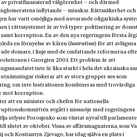
 av privatfinansierad välgörenhet – och därmed
onglomeratens inflytande – minskar. Rättssäkerhet och 
agen har varit omöjliga med nuvarande oligarkiska syste
n i rättssystemet är av två typer: politisering av doms
l samt korruption. En av den nya regeringens första åtg
inleda en förnyelse av kåren (
lustration
) för att avlägsna
erade domare, i linje med de omfattande reformerna efte
volutionen i Georgien 2003. Ett problem är att
ngsmandatet inte är lika starkt i hela det ukrainska sa
 utnämningar riskerar att av stora grupper ses som
ering, om inte lustrationen kombineras med trovärdiga
r mot korruption.
ter att en minister och chefen för nationella
ruptionskommittén avgått i missnöje med regeringens
lja utlyste Porosjenko som väntat nyval till parlamente
till slutet av oktober. Vissa av affärsmagnaterna, som V
j och Kostiantyn Zjevago, har idag själva en plats i