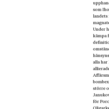
upphandl
som Iho
landets 
magnate
Under h
kämpa f
definiti
omständ
hänsynsl
alla har
allierad
Affärsm
bombexp
större o
Janukovy
för Poro
Oligarke