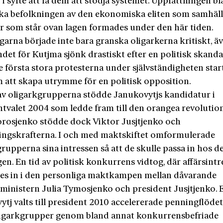
 i syfte att få dem att stödja systemet. Uppfattningen b
ka befolkningen av den ekonomiska eliten som samhäll
er som står ovan lagen formades under den här tiden.
arna började inte bara granska oligarkerna kritiskt, ä
det för Kutjma sjönk drastiskt efter en politisk skanda
e första stora protesterna under självständigheten sta
 att skapa utrymme för en politisk opposition.
v oligarkgrupperna stödde Janukovytjs kandidatur i
ntvalet 2004 som ledde fram till den orangea revolutio
orosjenko stödde dock Viktor Jusjtjenko och
ingskrafterna. I och med maktskiftet omformulerade
rupperna sina intressen så att de skulle passa in hos d
en. En tid av politisk konkurrens vidtog, där affärsint
es in i den personliga maktkampen mellan dåvarande
ministern Julia Tymosjenko och president Jusjtjenko. E
tj valts till president 2010 accelererade penningflödet 
oligarkgrupper genom bland annat konkurrensbefriade