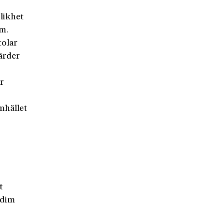
likhet
m.
tolar
ärder
r
mhället
t
adim