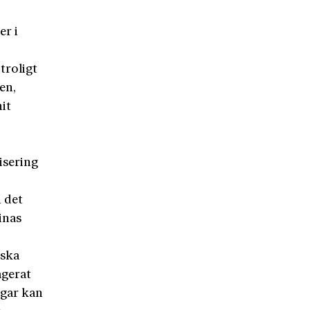
er i
troligt
en,
it
isering
i det
inas
iska
agerat
ngar kan