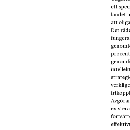
ett spec
landet n
att olig
Det råd
fungera
genomfö
procent 
genomfö
intellek
strategi
verklige
frikoppl
Avgöran
existera
fortsätt
effektiv