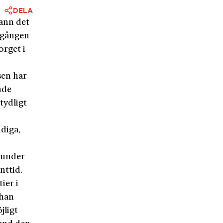
DELA
vann det
omgången
orget i
sen har
nde
tydligt
diga,
 under
nttid.
ier i
 han
jligt