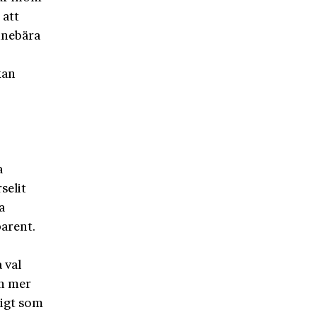
 att
innebära
kan
1
a
selit
a
parent.
 val
ch mer
digt som