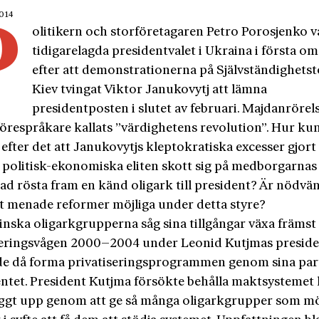
2014
P
olitikern och storföretagaren Petro Porosjenko 
tidigarelagda presidentvalet i Ukraina i första 
efter att demonstrationerna på Självständighetst
Kiev tvingat Viktor Janukovytj att lämna
presidentposten i slutet av februari. Majdanrörel
 förespråkare kallats ”värdighetens revolution”. Hur ku
 efter det att Janukovytjs kleptokratiska excesser gjort 
 politisk-ekonomiska eliten skott sig på medborgarnas
ad rösta fram en känd oligark till president? Är nödvän
igt menade reformer möjliga under detta styre?
inska oligarkgrupperna såg sina tillgångar växa främst
seringsvågen 2000–2004 under Leonid Kutjmas preside
e då forma privatiseringsprogrammen genom sina part
ntet. President Kutjma försökte behålla maktsystemet
ggt upp genom att ge så många oligarkgrupper som mö