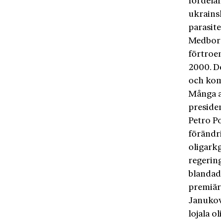
fördelar
ukrains
parasit
Medborg
förtroen
2000. D
och kom
Många a
preside
Petro P
förändr
oligarkg
regering
blandad
premiär
Janukovy
lojala 