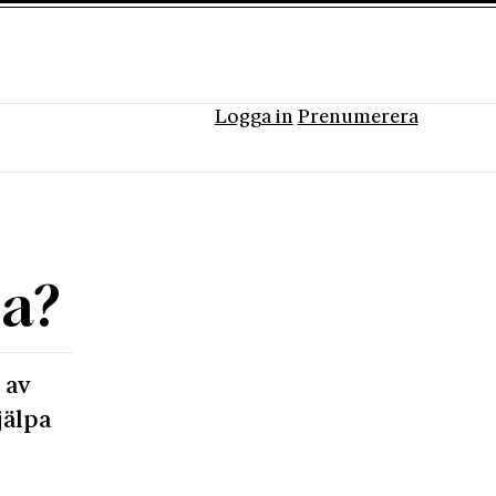
Logga in
Prenumerera
na?
 av
jälpa