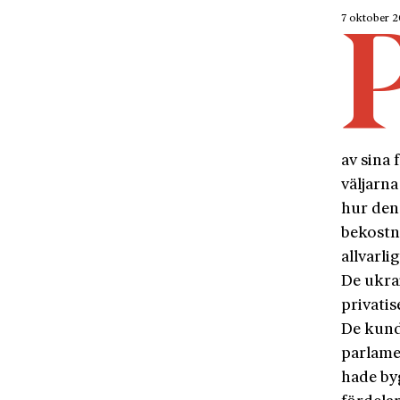
7 oktober 
av sina
väljarna
hur den
bekostn
allvarl
De ukra
privati
De kund
parlame
hade by