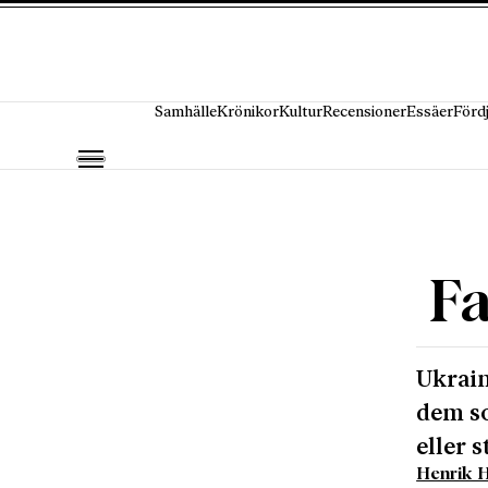
Hoppa till innehåll
Samhälle
Krönikor
Kultur
Recensioner
Essäer
Förd
Fa
Ukrain
dem so
eller 
Henrik 