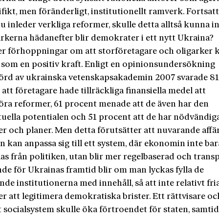
ifikt, men föränderligt, institutionellt ramverk. Fortsatt
u inleder verkliga reformer, skulle detta alltså kunna 
arkerna hädanefter blir demokrater i ett nytt Ukraina?
er förhoppningar om att storföretagare och oligarker 
 som en positiv kraft. Enligt en opinionsundersökning
rd av ukrainska vetenskapsakademin 2007 svarade 8
att företagare hade tillräckliga finansiella medel att
ra reformer, 61 procent menade att de även har den
tuella potentialen och 51 procent att de har nödvändig
er och planer. Men detta förutsätter att nuvarande affär
n kan anpassa sig till ett system, där ekonomin inte bar
as från politiken, utan blir mer regelbaserad och trans
de för Ukrainas framtid blir om man lyckas fylla de
nde institutionerna med innehåll, så att inte relativt fria
er att legitimera demokratiska brister. Ett rättvisare o
t socialsystem skulle öka förtroendet för staten, samti