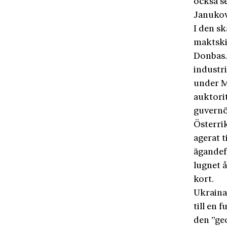
också s
Janukovy
I den s
maktskif
Donbas. 
industr
under M
auktorit
guvernö
Österri
agerat t
ägandef
lugnet 
kort.
Ukraina
till en
den ”ge