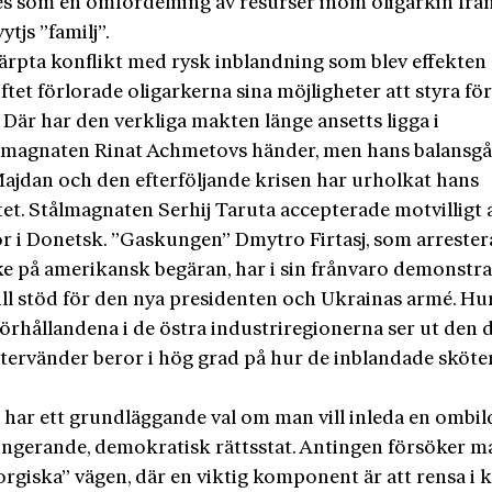
es som en omfördelning av resurser inom oligarkin frå
tjs ”familj”.
kärpta konflikt med rysk inblandning som blev effekten
tet förlorade oligarkerna sina möjligheter att styra för
Där har den verkliga makten länge ansetts ligga i
imagnaten Rinat Achmetovs händer, men hans balansg
ajdan och den efterföljande krisen har urholkat hans
et. Stålmagnaten Serhij Taruta accepterade motvilligt a
r i Donetsk. ”Gaskungen” Dmytro Firtasj, som arrester
ke på amerikansk begäran, har i sin frånvaro demonstra
ill stöd för den nya presidenten och Ukrainas armé. Hu
örhållandena i de östra industriregionerna ser ut den 
återvänder beror i hög grad på hur de inblandade sköter
 har ett grundläggande val om man vill inleda en ombi
 fungerande, demokratisk rättsstat. Antingen försöker m
orgiska” vägen, där en viktig komponent är att rensa i 