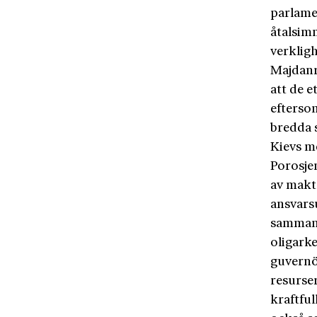
parlamen
åtalsimm
verkligh
Majdanr
att de e
efterso
bredda s
Kievs m
Porosje
av makte
ansvarsu
sammanh
oligark
guvernö
resurse
kraftful