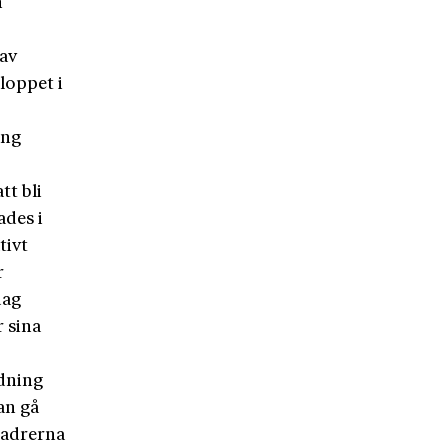
n
 av
loppet i
ång
tt bli
ades i
tivt
r
dag
 sina
ldning
an gå
kadrerna