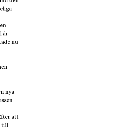
land den
eliga
ven
l år
rtade nu
nen.
en nya
ressen
fter att
till