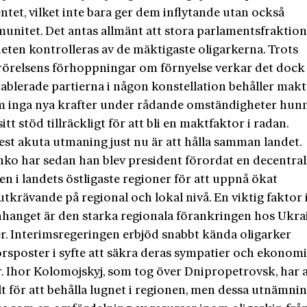
tet, vilket inte bara ger dem inflytande utan också
unitet. Det antas allmänt att stora parlamentsfraktion
eten kontrolleras av de mäktigaste oligarkerna. Trots
örelsens förhoppningar om förnyelse verkar det dock 
tablerade partierna i någon konstellation behåller makt
m inga nya krafter under rådande omständigheter hunn
itt stöd tillräckligt för att bli en maktfaktor i radan.
est akuta utmaning just nu är att hålla samman landet.
nko har sedan han blev president förordat en decentral
n i landets östligaste regioner för att uppnå ökat
tkrävande på regional och lokal nivå. En viktig faktor 
anget är den starka regionala förankringen hos Ukra
er. Interimsregeringen erbjöd snabbt kända oligarker
rsposter i syfte att säkra deras sympatier och ekonom
r. Ihor Kolomojskyj, som tog över Dnipropetrovsk, har 
lt för att behålla lugnet i regionen, men dessa utnämni