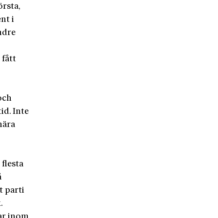
örsta,
nt i
indre
fått
och
id. Inte
nära
flesta
å
t parti
.
rar inom