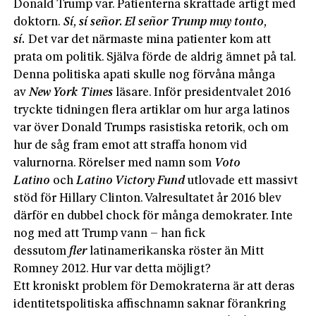
Donald Trump var. Patienterna skrattade artigt med
doktorn.
Sí, sí señor. El señor Trump muy tonto,
sí.
Det var det närmaste mina patienter kom att
prata om politik. Själva förde de aldrig ämnet på tal.
Denna politiska apati skulle nog förvåna många
av
New York Times
läsare. Inför presidentvalet 2016
tryckte tidningen flera artiklar om hur arga latinos
var över Donald Trumps rasistiska retorik, och om
hur de såg fram emot att straffa honom vid
valurnorna. Rörelser med namn som
Voto
Latino
och
Latino Victory Fund
utlovade ett massivt
stöd för Hillary Clinton. Valresultatet år 2016 blev
därför en dubbel chock för många demokrater. Inte
nog med att Trump vann – han fick
dessutom
fler
latin­amerikanska röster än Mitt
Romney 2012. Hur var detta möjligt?
Ett kroniskt problem för Demokraterna är att deras
identitetspolitiska affischnamn saknar förankring