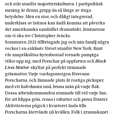
och står utanför majoritetskulturen. I partipolitisk
mening är denna grupp än så länge av ringa
betydelse. Men en stor, och dåligt integrerad,
underklass av latinos kan ändå komma att påverka
det amerikanska samhället dramatiskt, åtminstone
om vi ska tro Christopher Jencks.
Sommaren 2021 tillbringade jag och min familj några
veckor i en exklusiv förort utanför New York. Runt
vår anspråks­lösa hyresbostad tornade pampiga
villor upp sig, med Porschar på uppfarten och
Black
Lives Matter
-­skyltar på perfekt trimmade
gräsmattor. Varje vardagsmorgon försvann
Porscharna, och lämnade plats åt rostiga pickuper,
med ett halvdussin små, bruna män på varje flak.
Dessa arbetskommandon stannade till vid varje hus,
för att klippa gräs, rensa i rabatter och putsa fönster.
Aktiviteterna pågick i kvarteret ända tills
Porscharna återvände på kvällen. Folk i grannskapet