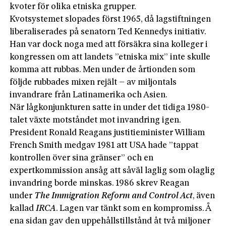
kvoter för olika etniska grupper.
Kvotsystemet slopades först 1965, då lagstiftningen
liberaliserades på senatorn Ted Kennedys initiativ.
Han var dock noga med att försäkra sina kolleger i
kongressen om att landets ”etniska mix” inte skulle
komma att rubbas. Men under de årtionden som
följde rubbades mixen rejält – av miljontals
invandrare från Latinamerika och Asien.
När lågkonjunkturen satte in under det tidiga 1980-
talet växte motståndet mot invandring igen.
President Ronald Reagans justitieminister William
French Smith medgav 1981 att USA hade ”tappat
kontrollen över sina gränser” och en
expertkommission ansåg att såväl laglig som olaglig
invandring borde minskas. 1986 skrev Reagan
under
The Immigration Reform and Control Act
, även
kallad
IRCA
. Lagen var tänkt som en kompromiss. Å
ena sidan gav den uppehållstillstånd åt två miljoner