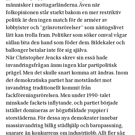
människor i mottagarländerna. Även när
folkopinionen står starkt bakom en mer restriktiv
politik är den ingen match för de arméer av
lobbyister och ”gräsrotsrörelser” som näringslivet
lätt kan trolla fram. Politiker som söker omval vågar
sällan bita den hand som föder dem. Bildekaler och
ballonger betalar inte för sig själva.
När Christopher Jencks skrev sin essä hade
invandringsfrågan ännu ingen klar partipolitisk
prägel. Men det skulle snart komma att ändras. Inom
det demokratiska partiet har motståndet mot
invandring traditionellt kommit från
fackföreningsrörelsen. Men under 1990-talet
minskade fackets inflytande, och partiet började
istället domineras av högutbildade yuppier i
storstäderna. För dessa nya demokrater innebar
massinvandring billig städhjälp och barnpassning,
snarare än konkurrens om industrijobb. Allt fler såg