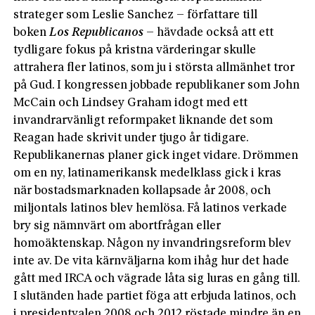
strateger som Leslie Sanchez – författare till
boken
Los Republicanos
– hävdade också att ett
tydligare fokus på kristna värderingar skulle
attrahera fler latinos, som ju i största allmänhet tror
på Gud. I kongressen jobbade republikaner som John
McCain och Lindsey Graham idogt med ett
invandrarvänligt reformpaket liknande det som
Reagan hade skrivit under tjugo år tidigare.
Republikanernas planer gick inget vidare. Drömmen
om en ny, latinamerikansk medelklass gick i kras
när bostadsmarknaden kollapsade år 2008, och
miljontals latinos blev hemlösa. Få latinos verkade
bry sig nämnvärt om abortfrågan eller
homoäktenskap. Någon ny invandringsreform blev
inte av. De vita kärnväljarna kom ihåg hur det hade
gått med IRCA och vägrade låta sig luras en gång till.
I slutänden hade partiet föga att erbjuda latinos, och
i presidentvalen 2008 och 2012 röstade mind­re än en