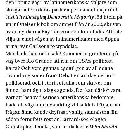
den ”bruna våg” av latinamerikans­ka väljare som
ska garantera deras parti en permanent majoritet.
Just
The Emerging Democratic Majority
löd titeln på
en inflytelserik bok om ämnet från år 2002, skriven
av analytikerna Ruy Teixeira och John Judis. Att inte
vilja ta emot vågen av latinamerikaner med öppna
armar var Carlsons försyndelse.
Men hade han rätt i sak? Kommer migranterna på
väg över Rio Grande att rita om USA:s politiska
karta? Och vem gynnas egentligen av all denna
invandring söderifrån? Debatten är idag oerhört
politiserad, och i stort sett alla som skriver om
ämnet har något slags agenda. Det kan därför vara
värt att läsa vad seriösa amerikanska bedömare
hade att säga om invandring vid seklets början, när
frågan ännu kunde dryftas i vanlig samtalston. En
sådan förnuftets röst är ­Harvard-sociologen
Christopher Jencks, vars artikelserie
Who Should