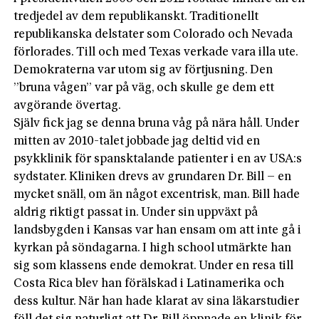
tredjedel av dem republikanskt. Traditionellt
republikanska delstater som Colorado och Nevada
förlorades. Till och med Texas verkade vara illa ute.
Demokraterna var utom sig av förtjusning. Den
”bruna vågen” var på väg, och skulle ge dem ett
avgörande övertag.
Själv fick jag se denna bruna våg på nära håll. Under
mitten av 2010-talet jobbade jag deltid vid en
psykklinik för spansktalande patienter i en av USA:s
sydstater. Kliniken drevs av grundaren Dr. Bill – en
mycket snäll, om än något excentrisk, man. Bill hade
aldrig riktigt passat in. Under sin uppväxt på
landsbygden i Kansas var han ensam om att inte gå i
kyrkan på söndagarna. I high school utmärkte han
sig som klassens ende demokrat. Under en resa till
Costa Rica blev han förälskad i Latinamerika och
dess kultur. När han hade klarat av sina läkarstudier