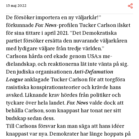
15 maj 2022
De försöker importera en ny väljarkår!”
förkunnade
Fox News
-profilen Tucker Carlson ilsket
för sina tittare i april 2021. ”Det Demokratiska
partiet försöker ersätta den nuvarande väljarkåren
med lydigare väljare från tredje världen.”
Carlsons hårda ord ekade genom USA:s me­
dielandskap, och reaktionerna lät inte vänta på sig.
Den judiska organisationen
Anti-­Defamation
League
anklagade Tucker Carlson för att torgföra
rasistiska konspirationsteorier och krävde hans
avsked. Liknande krav hördes från politiker och
tyckare över hela landet.
Fox News
valde dock att
behålla Carlson, som knappast har tonat ner sitt
budskap sedan dess.
Till Carlsons försvar kan man säga att hans idéer
knappast var nya. Demokrater har länge hoppats på