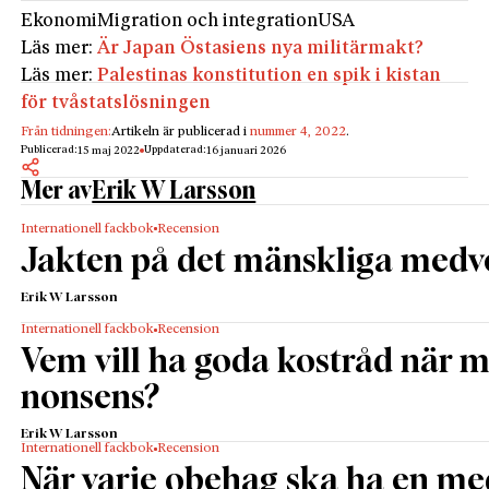
Ekonomi
Migration och integration
USA
Läs mer:
Är Japan Östasiens nya militärmakt?
Läs mer:
Palestinas konstitution en spik i kistan
för tvåstatslösningen
Från tidningen:
Artikeln är publicerad i
nummer 4, 2022
.
Publicerad:
Uppdaterad:
15 maj 2022
16 januari 2026
Mer av
Erik W Larsson
Internationell fackbok
Recension
Jakten på det mänskliga medv
Erik W Larsson
Internationell fackbok
Recension
Vem vill ha goda kostråd när 
nonsens?
Erik W Larsson
Internationell fackbok
Recension
När varje obehag ska ha en me