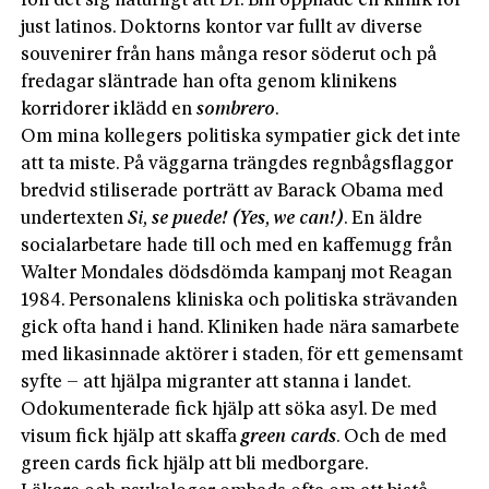
föll det sig naturligt att Dr. Bill öppnade en klinik för
just latinos. Doktorns kontor var fullt av diverse
souvenirer från hans många resor söderut och på
fredagar släntrade han ofta genom klinikens
korridorer iklädd en
sombrero
.
Om mina kollegers politiska sympatier gick det inte
att ta miste. På väggarna trängdes regnbågsflaggor
bredvid stiliserade porträtt av Barack Obama med
undertexten
Si, se puede! (Yes, we can!)
. En äldre
socialarbetare hade till och med en kaffemugg från
Walter Mondales dödsdömda kampanj mot Reagan
1984. Personalens kliniska och politiska strävanden
gick ofta hand i hand. Kliniken hade nära samarbete
med likasinnade aktörer i staden, för ett gemensamt
syfte – att hjälpa migranter att stanna i landet.
Odokumenterade fick hjälp att söka asyl. De med
visum fick hjälp att skaffa
green cards
. Och de med
green cards fick hjälp att bli medborgare.