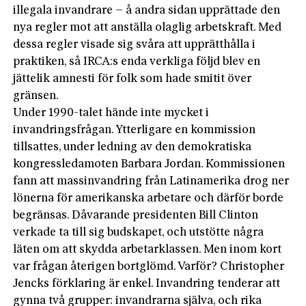
illegala invandrare – å andra sidan upprättade den
nya regler mot att anställa olaglig arbetskraft. Med
dessa regler visade sig svåra att upprätthålla i
praktiken, så IRCA:s enda verkliga följd blev en
jättelik amnesti för folk som hade smitit över
gränsen.
Under 1990-talet hände inte mycket i
invandringsfrågan. Ytterligare en kommission
tillsattes, under ledning av den demokratiska
kongress­ledamoten Barbara Jordan. Kommissionen
fann att massinvandring från Latinamerika drog ner
lönerna för amerikanska arbetare och därför borde
begränsas. Dåvarande presidenten Bill Clinton
verkade ta till sig budskapet, och utstötte några
läten om att skydda arbetarklassen. Men inom kort
var frågan återigen bortglömd. Varför? Christopher
Jencks ­förklaring är enkel. ­Invandring tenderar att
gynna två grupper: invandrarna själva, och rika