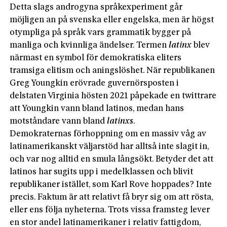
Detta slags androgyna språkexperiment går
möjligen an på svenska eller engelska, men är högst
otympliga på språk vars grammatik bygger på
manliga och kvinnliga ändelser. Termen
latinx
blev
närmast en symbol för demokratiska eliters
tramsiga elitism och aningslöshet. När republikanen
Greg Youngkin erövrade guvernörsposten i
delstaten Virginia hösten 2021 påpekade en twittrare
att Youngkin vann bland latinos, me­dan hans
motståndare vann bland
latinxs
.
Demokraternas förhoppning om en massiv våg av
latinamerikanskt väljarstöd har alltså inte slagit in,
och var nog alltid en smula långsökt. Betyder det att
latinos har sugits upp i medelklassen och blivit
republikaner istället, som Karl Rove hoppades? Inte
precis. Faktum är att relativt få bryr sig om att rösta,
eller ens följa nyheterna. Trots vissa framsteg lever
en stor andel latinamerikaner i relativ fattigdom,