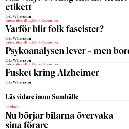
etikett
Erik W Larsson
Internationell fackbok
Recension
Varför blir folk fascister?
Erik W Larsson
Internationell fackbok
Recension
Psykoanalysen lever – men bor
Erik W Larsson
Internationell fackbok
Recension
Fusket kring Alzheimer
Erik W Larsson
Läs vidare inom Samhälle
Samhälle
Nu börjar bilarna övervaka
sina förare