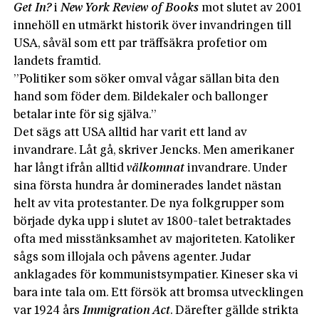
Get In?
i
New York Review of Books
mot slutet av 2001
innehöll en utmärkt historik över invandringen till
USA, såväl som ett par träffsäkra profetior om
landets framtid.
”Politiker som söker omval vågar sällan bita den
hand som föder dem. Bildekaler och ballonger
betalar inte för sig själva.”
Det sägs att USA alltid har varit ett land av
invandrare. Låt gå, skriver Jencks. Men amerikaner
har långt ifrån alltid
välkomnat
invandrare. Under
sina första hundra år dominerades landet nästan
helt av vita protestanter. De nya folkgrupper som
började dyka upp i slutet av 1800-talet betraktades
ofta med misstänksamhet av majoriteten. Katoliker
sågs som illojala och påvens agenter. Judar
anklagades för kommunistsympatier. Kineser ska vi
bara inte tala om. Ett försök att bromsa utvecklingen
var 1924 års
Immigration Act
. Därefter gällde strikta