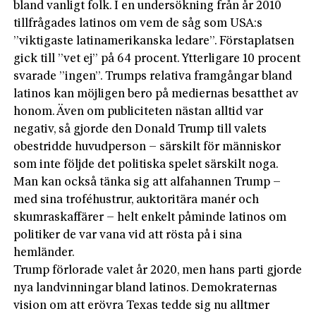
bland vanligt folk. I en undersökning från år 2010
tillfrågades latinos om vem de såg som USA:s
”viktigaste latinamerikanska ledare”. Förstaplatsen
gick till ”vet ej” på 64 procent. Ytterligare 10 procent
svarade ”ingen”. Trumps relativa framgångar bland
latinos kan möjligen bero på mediernas besatthet av
honom. Även om publiciteten nästan alltid var
negativ, så gjorde den Donald Trump till valets
obestridde huvudperson – särskilt för människor
som inte följde det politiska spelet särskilt noga.
Man kan också tänka sig att alfahannen Trump –
med sina troféhustrur, auktoritära manér och
skumraskaffärer – helt enkelt påminde latinos om
politiker de var vana vid att rösta på i sina
hemländer.
Trump förlorade valet år 2020, men hans parti gjorde
nya landvinningar bland latinos. Demokraternas
vision om att erövra Texas tedde sig nu alltmer