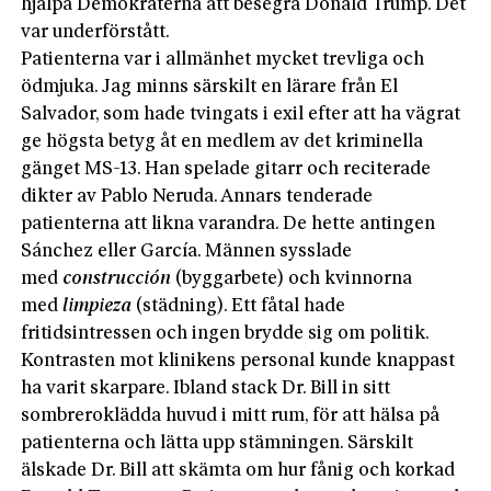
hjälpa Demokraterna att beseg­ra Donald Trump. Det
var underförstått.
Patienterna var i allmänhet mycket trevliga och
ödmjuka. Jag minns särskilt en lärare från El
Salvador, som hade tvingats i exil efter att ha vägrat
ge högsta betyg åt en medlem av det kriminella
gänget MS-13. Han spelade gitarr och reciterade
dikter av Pablo Neruda. Annars tenderade
patienterna att likna varandra. De hette antingen
Sánchez eller García. Männen sysslade
med
construcción
(byggarbete) och kvinnorna
med
limpieza
(städning). Ett fåtal hade
fritidsintressen och ingen brydde sig om politik.
Kontrasten mot klinikens personal kunde knappast
ha varit ­skarpare. Ibland stack Dr. Bill in sitt
sombreroklädda huvud i mitt rum, för att hälsa på
patienterna och lätta upp stämningen. Särskilt
älskade Dr. Bill att skämta om hur fånig och korkad