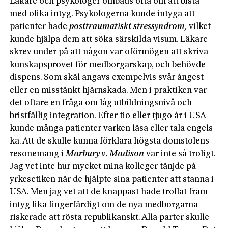
Läkare och psykologer ombads ofta om att bistå
med olika intyg. Psykologerna kunde intyga att
patienter hade
posttraumatiskt stressyndrom,
vilket
kunde hjälpa dem att söka särskilda visum. Läkare
skrev under på att någon var oförmögen att skriva
kunskapsprovet för medborgarskap, och behövde
dispens. Som skäl angavs exempelvis svår ångest
eller en misstänkt hjärnskada. Men i praktiken var
det oftare en fråga om låg utbildningsnivå och
bristfällig integration. Efter tio eller tjugo år i USA
kunde många patienter varken läsa eller tala engels­
ka. Att de skulle kunna förklara högsta domstolens
resonemang i
Marbury v. Madison
var inte så troligt.
Jag vet inte hur mycket mina kolleger tänjde på
yrkesetiken när de hjälpte sina patienter att stanna i
USA. Men jag vet att de knappast hade trollat fram
intyg lika fingerfärdigt om de nya medborgarna
riskerade att rösta republikanskt. Alla parter skulle