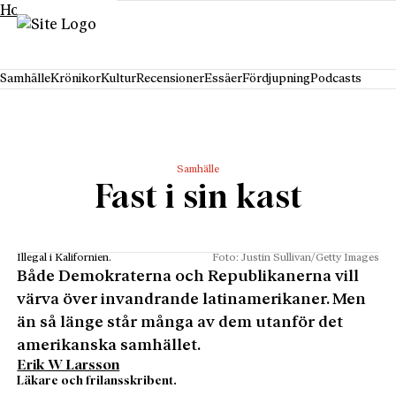
Hoppa till innehåll
Samhälle
Krönikor
Kultur
Recensioner
Essäer
Fördjupning
Podcasts
Samhälle
Fast i sin kast
Illegal i Kalifornien.
Foto: Justin Sullivan/Getty Images
Både Demokraterna och Republikanerna vill
värva över invandrande latinamerikaner. Men
än så länge står många av dem utanför det
amerikanska samhället.
Erik W Larsson
Läkare och frilansskribent.