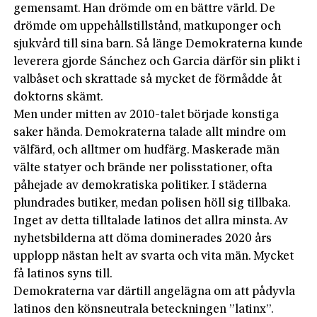
gemensamt. Han drömde om en bättre värld. De
drömde om uppehållstillstånd, matkuponger och
sjukvård till sina barn. Så länge Demokraterna kunde
leverera gjorde Sánchez och Garcia därför sin plikt i
valbåset och skrattade så mycket de förmådde åt
doktorns skämt.
Men under mitten av 2010-talet började kons­tiga
saker hända. Demokraterna talade allt mind­re om
välfärd, och alltmer om hudfärg. Maskerade män
välte statyer och brände ner polisstationer, ofta
påhejade av demokratiska politiker. I städerna
plundrades butiker, medan polisen höll sig tillbaka.
Inget av detta tilltalade latinos det allra minsta. Av
nyhetsbilderna att döma dominerades 2020 års
upplopp nästan helt av svarta och vita män. Mycket
få latinos syns till.
Demokraterna var därtill angelägna om att pådyvla
latinos den könsneutrala beteckningen ”latinx”.