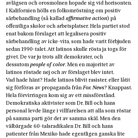
avlägsen och orosmolnen hopade sig vid horisonten.
I Kalifornien hölls en folkomröstning om positiv
särbehandling (så kallad
affirmative action
) på
offentliga skolor och arbetsplatser. Hela partiet stod
enat bakom förslaget att legalisera positiv
särbehandling av icke-vita, som hade varit förbjuden
sedan 1990-talet. Att latinos skulle rösta ja togs för
givet. De var ju trots allt demokrater, och
dessutom
people of color
. Men en majoritet av
latinos röstade nej och av förslaget blev intet.
Vad hade hänt? Hade latinos blivit rasister, eller låtit
sig förföras av propaganda från
Fox News
? Knappast.
Hela förvirringen kom sig av ett missförstånd.
Demokratiska aktivister som Dr. Bill och hans
personal levde länge i villfarelsen att alla som röstar
på samma parti gör det av samma skäl. Men den
välbärgade 60-talsradikalen Dr. Bill och hans
patienter från Mexiko hade egentligen ganska lite