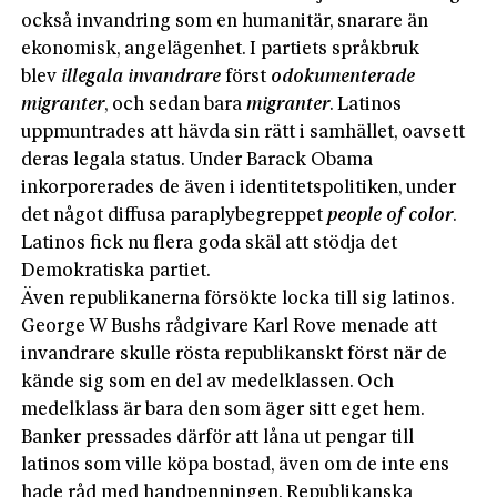
också invandring som en humanitär, snarare än
ekonomisk, angelägenhet. I partiets språkbruk
blev
illegala invandrare
först
odokumenterade
migranter
, och sedan bara
migranter
. Latinos
uppmuntrades att hävda sin rätt i samhället, oavsett
deras legala status. Under Barack Obama
inkorporerades de även i identitetspolitiken, under
det något diffusa paraplybegreppet
people of color
.
Latinos fick nu flera goda skäl att stödja det
Demokratiska partiet.
Även republikanerna försökte locka till sig latinos.
George W Bushs rådgivare Karl Rove menade att
invandrare skulle rösta republikanskt först när de
kände sig som en del av me­delklassen. Och
medelklass är bara den som äger sitt eget hem.
Banker pressades därför att låna ut pengar till
latinos som ville köpa bostad, även om de inte ens
hade råd med handpenningen. Republikanska