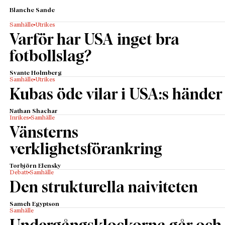
Blanche Sande
Samhälle
Utrikes
Varför har USA inget bra
fotbollslag?
Svante Holmberg
Samhälle
Utrikes
Kubas öde vilar i USA:s händer
Nathan Shachar
Inrikes
Samhälle
Vänsterns
verklighetsförankring
Torbjörn Elensky
Debatt
Samhälle
Den strukturella naiviteten
Sameh Egyptson
Samhälle