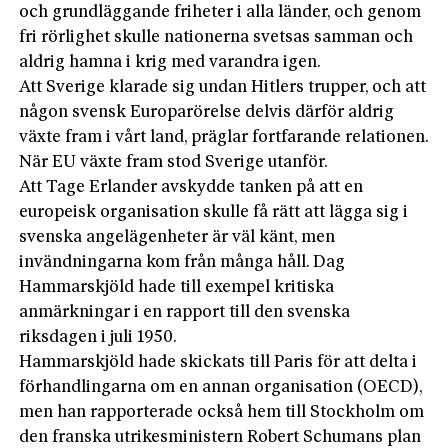
och grundläggande friheter i alla länder, och genom
fri rörlighet skulle nationerna svetsas samman och
aldrig hamna i krig med varandra igen.
Att Sverige klarade sig undan Hitlers trupper, och att
någon svensk Europarörelse delvis därför aldrig
växte fram i vårt land, präglar fortfarande relationen.
När EU växte fram stod Sverige utanför.
Att Tage Erlander avskydde tanken på att en
europeisk organisation skulle få rätt att lägga sig i
svenska angelägenheter är väl känt, men
invändningarna kom från många håll. Dag
Hammarskjöld hade till exempel kritiska
anmärkningar i en rapport till den svenska
riksdagen i juli 1950.
Hammarskjöld hade skickats till Paris för att delta i
förhandlingarna om en annan organisation (OECD),
men han rapporterade också hem till Stockholm om
den franska utrikesministern Robert Schumans plan