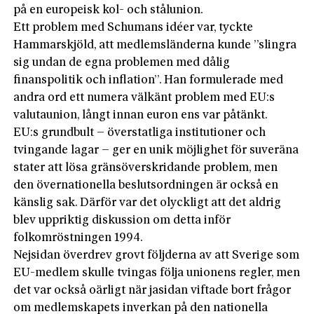
på en europeisk kol- och stålunion.
Ett problem med Schumans idéer var, tyckte
Hammarskjöld, att medlemsländerna kunde ”slingra
sig undan de egna problemen med dålig
finanspolitik och inflation”. Han formulerade med
andra ord ett numera välkänt problem med EU:s
valutaunion, långt innan euron ens var påtänkt.
EU:s grundbult – överstatliga institutioner och
tvingande lagar – ger en unik möjlighet för suveräna
stater att lösa gränsöverskridande problem, men
den övernationella beslutsordningen är också en
känslig sak. Därför var det olyckligt att det aldrig
blev uppriktig diskussion om detta inför
folkomröstningen 1994.
Nejsidan överdrev grovt följderna av att Sverige som
EU-medlem skulle tvingas följa unionens regler, men
det var också oärligt när jasidan viftade bort frågor
om medlemskapets inverkan på den nationella