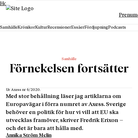
Hoppa till innehåll
Prenum
Samhälle
Krönikor
Kultur
Recensioner
Essäer
Fördjupning
Podcasts
Samhälle
Förnekelsen fortsätter
Ur Axess nr 6/2020.
Med stor behållning läser jag artiklarna om
Europavägar i förra numret av Axess. Sverige
behöver en politik för hur vi vill att EU ska
utvecklas framöver, skriver Fredrik Erixon –
och det är bara att hålla med.
Annika Ström Melin