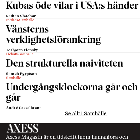
Kubas öde vilar i USA:s händer
Nathan Shachar
Inrikes
Samhälle
Vänsterns
verklighetsförankring
Torbjörn Elensky
Debatt
Samhälle
Den strukturella naiviteten
Sameh Egyptson
Samhälle
Undergångsklockorna går och
går
André Casselbrant
Se allt i Samhälle
Axess Magasin är en tidskrift inom humaniora och