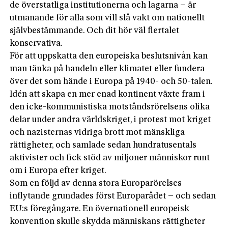
de överstatliga institutionerna och lagarna – är
utmanande för alla som vill slå vakt om nationellt
självbestämmande. Och dit hör väl flertalet
konservativa.
För att uppskatta den europeiska beslutsnivån kan
man tänka på handeln eller klimatet eller fundera
över det som hände i Europa på 1940- och 50-talen.
Idén att skapa en mer enad kontinent växte fram i
den icke-kommunistiska motståndsrörelsens olika
delar under andra världskriget, i protest mot kriget
och nazisternas vidriga brott mot mänskliga
rättigheter, och samlade sedan hundratusentals
aktivister och fick stöd av miljoner människor runt
om i Europa efter kriget.
Som en följd av denna stora Europarörelses
inflytande grundades först Europarådet – och sedan
EU:s föregångare. En övernationell europeisk
konvention skulle skydda människans rättigheter