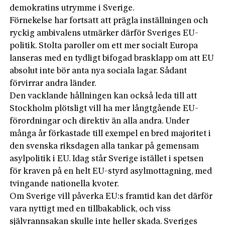
demokratins utrymme i Sverige.
Förnekelse har fortsatt att prägla inställningen och
ryckig ambivalens utmärker därför Sveriges EU-
politik. Stolta paroller om ett mer socialt Europa
lanseras med en tydligt bifogad brasklapp om att EU
absolut inte bör anta nya sociala lagar. Sådant
förvirrar andra länder.
Den vacklande hållningen kan också leda till att
Stockholm plötsligt vill ha mer långtgående EU-
förordningar och direktiv än alla andra. Under
många år förkastade till exempel en bred majoritet i
den svenska riksdagen alla tankar på gemensam
asylpolitik i EU. Idag står Sverige istället i spetsen
för kraven på en helt EU-styrd asylmottagning, med
tvingande nationella kvoter.
Om Sverige vill påverka EU:s framtid kan det därför
vara nyttigt med en tillbakablick, och viss
självrannsakan skulle inte heller skada. Sveriges