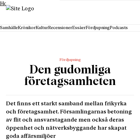
Hoppa till innehåll
Samhälle
Krönikor
Kultur
Recensioner
Essäer
Fördjupning
Podcasts
Fördjupning
Den gudomliga
företagsamheten
Det finns ett starkt samband mellan frikyrka
och företagsamhet. Församlingarnas betoning
av flit och ansvarstagande men också deras
öppenhet och nätverksbyggande har skapat
goda affärsmiljöer