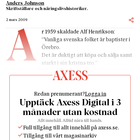
Anders Johnson
Skriftställare och näringslivshistoriker.
2 mars 2009
Å
r 1959 skaldade Alf Henrikson:
”Vanliga svenska folket är baptister i
Örebro.
Det är duktigt att köpa och sälja samt
starkt i sin kristna tro.”
Henrikson pekade på det samband som historiskt
sett har funnits mellan väckelserörelsen och
företagsamheten. Detta samband är inte särskilt
Redan prenumerant?
Logga in
uppmärksammat i dagens forskning och journalistik.
Upptäck Axess Digital i 3
Det är nästan bara om någon företagsledare med
frikyrklig bakgrund beter sig omoraliskt, som
månader utan kostnad
exempelvis i fallet med Skandias Lars-Eric
Allt innehåll. Alltid nära till hands.
Petersson, som ett sådant samband lyfts fram i
Full tillgång till allt innehåll på axess.se.
offentligheten – och då enbart för att göra
Tillgång till vårt magasinarkiv