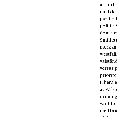
annorlu
med det 
partikul
politik.
dominer
Smiths a
merkant
westfali
välstånd
versus p
priorite
Liberal
av Wils
ordninge
varit fö
med bris