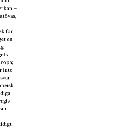
omati
kyrkan –
utövas,
ek för
get en
ig
gets
uropa;
r inte
rsvar
opeisk
idiga
rgis
ism,
idigt