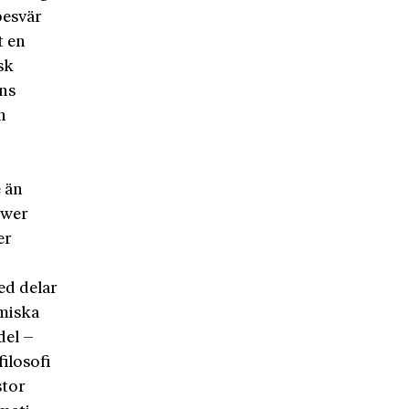
besvär
t en
sk
ens
n
e än
ower
er
ed delar
omiska
del –
filosofi
stor