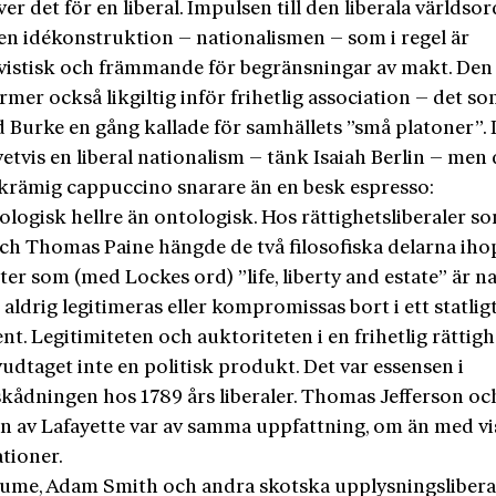
er det för en liberal. Impulsen till den liberala världs
 en idékonstruktion – nationalismen – som i regel är
ivistisk och främmande för begränsningar av makt. Den 
ormer också likgiltig inför frihetlig association – det s
Burke en gång kallade för samhällets ”små platoner”. 
vetvis en liberal nationalism – tänk Isaiah Berlin – men
krämig cappuccino snarare än en besk espresso:
ologisk hellre än ontologisk. Hos rättighetsliberaler s
ch Thomas Paine hängde de två filosofiska delarna ihop
ter som (med Lockes ord) ”life, liberty and estate” är n
aldrig legitimeras eller kompromissas bort i ett statlig
. Legitimiteten och auktoriteten i en frihetlig rättigh
dtaget inte en politisk produkt. Det var essensen i
skådningen hos 1789 års liberaler. Thomas Jefferson oc
n av Lafayette var av samma uppfattning, om än med vi
ationer.
ume, Adam Smith och andra skotska upplysningslibera