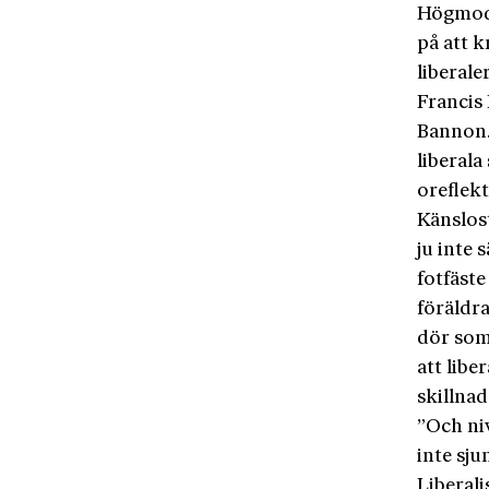
Högmod g
på att k
liberale
Francis
Bannon.
liberal
oreflekt
Känslos
ju inte 
fotfäste
föräldra
dör som 
att libe
skillnad
”Och niv
inte sju
Liberal