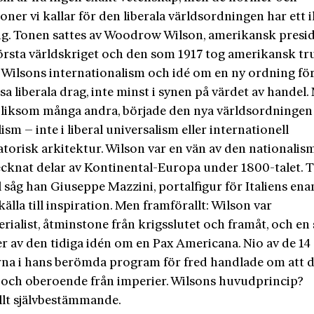
ioner vi kallar för den liberala världsordningen har ett il
g. Tonen sattes av Woodrow Wilson, amerikansk presi
örsta världskriget och den som 1917 tog amerikansk tru
 Wilsons internationalism och idé om en ny ordning för
sa liberala drag, inte minst i synen på värdet av handel.
liksom många andra, började den nya världsordningen 
ism – inte i liberal universalism eller internationell
atorisk arkitektur. Wilson var en vän av den nationali
cknat delar av Kontinental-Europa under 1800-talet. Ti
såg han Giuseppe Mazzini, portalfigur för Italiens ena
älla till inspiration. Men framförallt: Wilson var
rialist, åtminstone från krigsslutet och framåt, och en
r av den tidiga idén om en Pax Americana. Nio av de 14
na i hans berömda program för fred handlade om att d
 och oberoende från imperier. Wilsons huvudprincip?
llt självbestämmande.