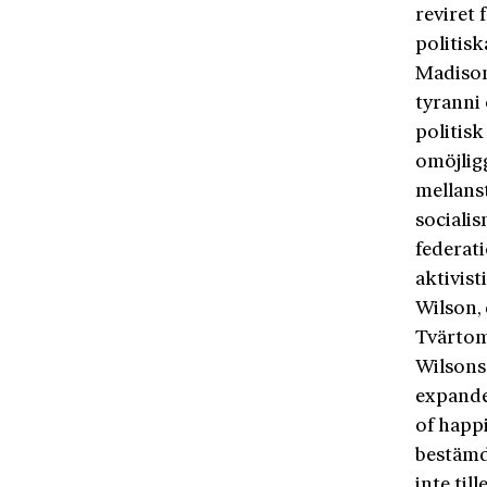
reviret 
politisk
Madiso
tyranni 
politisk
omöjlig
mellanst
sociali
federati
aktivist
Wilson,
Tvärtom
Wilsons
expande
of happ
bestämd
inte til