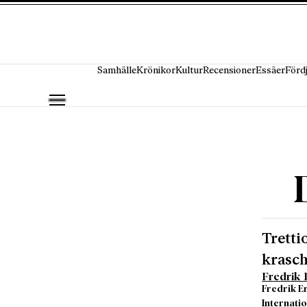
Hoppa till innehåll
Samhälle
Krönikor
Kultur
Recensioner
Essäer
Förd
Tretti
krasch
Fredrik 
Fredrik E
Internatio