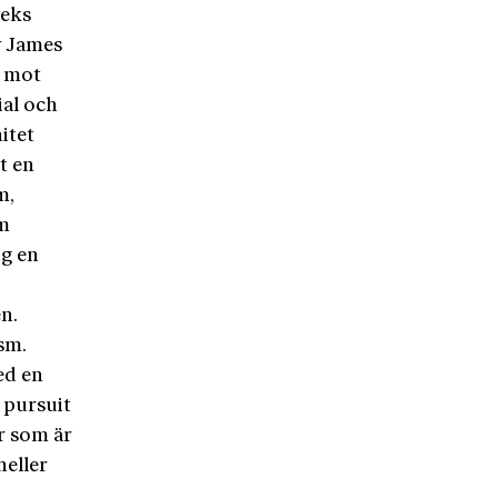
yeks
v James
t mot
ial och
itet
t en
m,
om
ng en
n.
sm.
ed en
 pursuit
r som är
heller