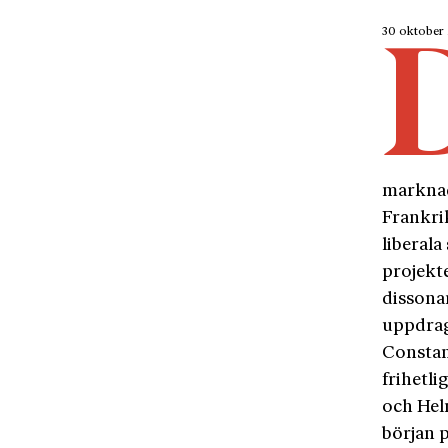
30 oktober
marknad
Frankri
liberala
projekte
dissonan
uppdrag
Constan
frihetl
och Hel
början 