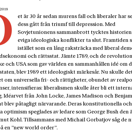
 2019
D
et är 30 år sedan murens fall och liberaler har 
dess gått från triumf till depression. Med
Sovjetunionens sammanbrott tycktes historie
eviga ideologiska konflikter ta slut. Framtiden 
istället som en lång raksträcka med liberal dem
sekonomi och rättsstat. Jämte 1789, och de revolution
ke och USA som gav världen en sammanhållen idé om 
 staten, blev 1989 ett ideologiskt märkesår. Nu skulle de
t om universella fri- och rättigheter, obundet av realpo
ser, intensifieras: liberalismen skulle åter bli ett intern
. Idéarvet från John Locke, James Madison och Benjam
t blev påtagligt närvarande. Deras konstitutionella oc
iga optimism speglades av ledare som George Bush den 
mut Kohl. Tillsammans med Michail Gorbatjov såg de 
på en ”new world order”.