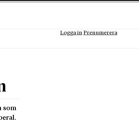
Logga in
Prenumerera
n
öm som
beral.