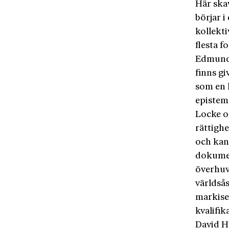
Här skav
börjar i
kollekt
flesta f
Edmund 
finns gi
som en 
epistem
Locke o
rättighe
och kan 
dokument
överhuvu
världså
markise
kvalifik
David H