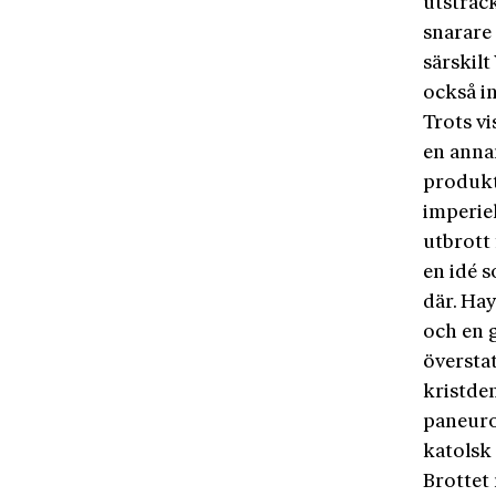
utsträck
snarare 
särskilt
också in
Trots v
en annan
produkt
imperie
utbrott 
en idé 
där. Hay
och en 
överstat
kristde
paneuro
katolsk 
Brottet