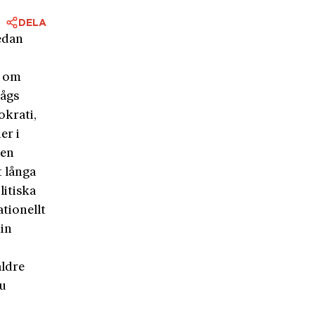
DELA
sedan
n om
sågs
okrati,
er i
den
t långa
litiska
ationellt
in
h
äldre
nu