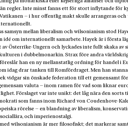
ning på monarkiska eller kejserliga allianser och dipl
än regler. Inte minst fanns ett för stort inflytande för 
 Vatikanen – i hur offentlig makt skulle arrangeras och 
ternationellt.
iss samsyn mellan liberalism och wilsonianism stod Hay
 idé om internationellt samarbete. Hayek är i första lä
 av Österrike-Ungern och lyckades inte fullt skaka av s
kulturen i dubbelmonarkin. Strax före andra världskri
föreslår han en ny mellanstatlig ordning för handel i E
som idag drar tanken till Romfördraget. Men han stanna
ek vidgar sin önskade federation till ett gemensamt fö
gemensam valuta – inom ramen för vad som liknar eur
lighet. Förslaget var inte unikt: det låg nära den sorts t
mokrati som fanns inom Richard von Coudenhove-Kale
peiska rörelse – en blandning av liberalism, konservat
sociallära, och imperienostalgi.
 med wilsonianism är mer filosofiskt; det markerar samt