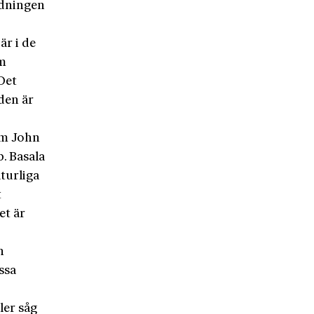
ordningen
är i de
om
Det
 den är
om John
. Basala
aturliga
t
et är
h
ssa
ler såg