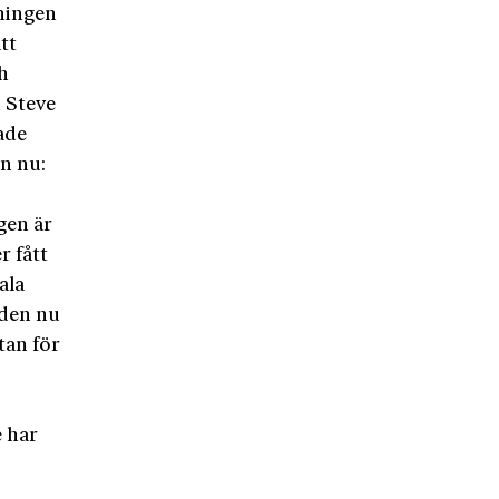
dningen
tt
ch
 Steve
ade
n nu:
gen är
r fått
ala
 den nu
tan för
e har