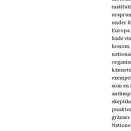
institut
ursprun
under f
Europa.
hade vis
honom, 
national
organis
kännete
exempel 
som en k
antiimpe
skeptike
punkter
gränser
Natione