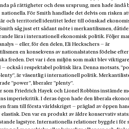
nda på rättigheter och dess ursprung, men hade ändå 
nationella. För Smith handlade det delvis om risken at
är och territoriell identitet leder till oönskad ekonomi
 Smith såg just ett sådant möte i merkantilismen, dåtid
ande lära i internationell ekonomisk politik. Följer ma
nalys – eller, för den delen, Eli Heckschers – är
ilismen en konsekvens av nationalstatens födelse efter
ska freden. Det var i den miljön som makt blev viktigar
 – också i respektabel politisk lära. Denna motsats, ”p
lenty”, är väsentlig i internationell politik. Merkantilist
rade ”power”, liberaler ”plenty”.
er som Friedrich Hayek och Lionel Robbins instämde m
ons imperiekritik. I deras ögon hade den liberala ekon
n fram till första världskriget – präglad av öppen han
r elastisk. Den var en produkt av äldre konservativ stats
tande lagstyre. Internationella relationer byggde i för 