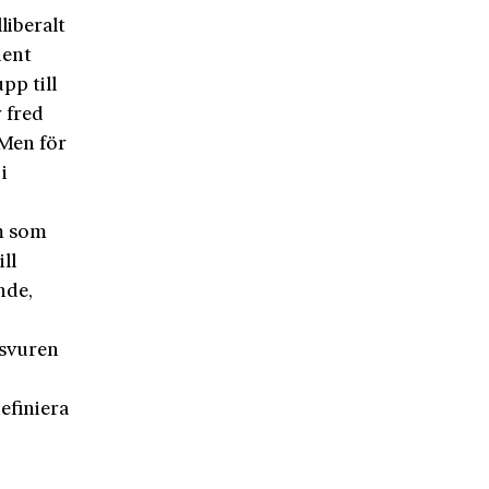
liberalt
dent
pp till
 fred
 Men för
i
sm som
ll
nde,
 svuren
efiniera