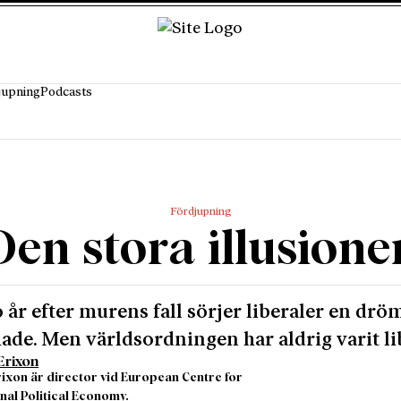
jupning
Podcasts
Fördjupning
Den stora illusione
o år efter murens fall sörjer liberaler en dr
ade. Men världsordningen har aldrig varit li
Erixon
rixon är director vid European Centre for
nal Political Economy.