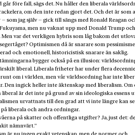
år före fall, sägs det. Nu håller den liberala världsor
rackelera, om den inte redan gjort det. Och det är som a
r – som jag själv – gick till sängs med Ronald Reagan o
 Fukuyama, men nu vaknat upp med Donald Trump och
 Men var det verkligen hybris som låg bakom det utlov
a segertåget? Optimismen då är snarare som pessimisme
erad och emotionell, historicistisk snarare än saklig.
tämningarna bygger också på en illusion: världsordnin
särskilt liberal. Liberala friheter har under flera decennie
 runt om i världen, men vår världsordning har inte liber
r. Den ingick heller inte äktenskap med liberalism. Om
liberal är det inte på grund av sin ideologiska essens u
ralismen urvattnats till den grad att vi inte längre kan se
 på liberala och andra ordningar.
åerna på skatter och offentliga utgifter? Ja, just det: d
nkit nämnvärt.”
ism är nu ingen exakt vetenskap, men de normer och