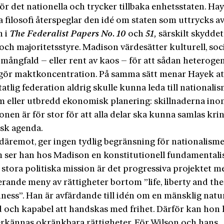
för det nationella och trycker tillbaka enhetsstaten. Ha
a filosofi återspeglar den idé om staten som uttrycks a
n i
The Federalist Papers No. 10
och
51,
särskilt skydde
och majoritetsstyre. Madison värdesätter kulturell, soc
 mångfald – eller rent av kaos – för att sådan heterogen
gör maktkoncentration. På samma sätt menar Hayek at
atlig federation aldrig skulle kunna leda till nationalis
sm eller utbredd ekonomisk planering: skillnaderna in
onen är för stor för att alla delar ska kunna samlas kri
isk agenda.
 däremot, ger ingen tydlig begränsning för nationalisme
 ser han hos Madison en konstitutionell fundamentali
 stora politiska mission är det progressiva projektet m
rande meny av rättigheter bortom ”life, liberty and the
iness”. Han är avfärdande till idén om en mänsklig natu
 och kapabel att handskas med frihet. Därför kan hon 
lerkännas okränkbara rättigheter. För Wilson och hans