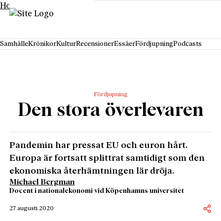
Hoppa till innehåll
Samhälle
Krönikor
Kultur
Recensioner
Essäer
Fördjupning
Podcasts
Fördjupning
Den stora överlevaren
Pandemin har pressat EU och euron hårt.
Europa är fortsatt splittrat samtidigt som den
ekonomiska återhämtningen lär dröja.
Michael Bergman
Docent i nationalekonomi vid Köpenhamns universitet
27 augusti 2020