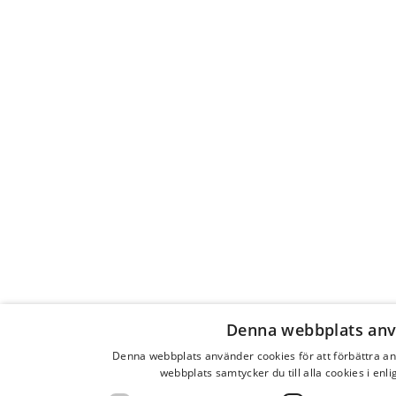
underskattar nedgången i BNP, medan prognoserna
för 2021 överskattar uppgången i BNP. Ju längre som
pandemin pågår, och om en andra våg uppstår under
hösten, desto mer långvarig blir krisen samtidigt
som ytterligare stödprogram både på EU-nivå och i
enskilda medlemsländer kommer att krävas. Den
förväntade snabba återhämtningen som EU-
kommissionen förutspår ser därför i dagsläget ut
som mer eller mindre önsketänkande. Att BNP-
tillväxten skulle bli omkring 6 procent i hela EU
under nästkommande år verkar minst sagt
optimistiskt.
O
m tillväxten blir positiv är det troligt
att undantagsklausulen upphör att
gälla. Ett stort antal medlemsstater
Denna webbplats anv
behöver då starta arbetet med
Denna webbplats använder cookies för att förbättra 
budgetsaneringar. Av EU:s 27
webbplats samtycker du till alla cookies i enl
medlemmar kommer 14 att ha skuldkvoter som