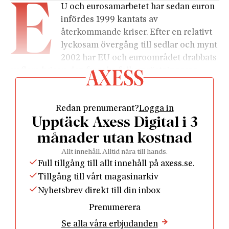
E
U och eurosamarbetet har sedan euron
infördes 1999 kantats av
återkommande kriser. Efter en relativt
lyckosam övergång till sedlar och mynt
2002 har EU och euroområdet drabbats
av flera kriser: den franska folkomröstningarna
2005 där väljarnas sade nej till fördjupad europeisk
integration, svårigheterna att följa Stabilitets- och
Redan prenumerant?
Logga in
tillväxtpakten i början av 2000-talet, hanteringen av
Upptäck Axess Digital i 3
finanskrisen och skuldkrisen i Sydeuropa,
flyktingkrisen 2015, brexitomröstningen 2016 och nu
månader utan kostnad
senast pandemin relaterad till utbrottet och
Allt innehåll. Alltid nära till hands.
spridningen av covid-19.
Full tillgång till allt innehåll på axess.se.
Kriserna har ackompanjerats av alarmerande
Tillgång till vårt magasinarkiv
rubriker om att risken är stor att EU bryter samman.
Nyhetsbrev direkt till din inbox
Nu hävdas att coronaviruset kan bryta sönder EU
Prenumerera
och att euroområdet riskerar att kollapsa.
Se alla våra erbjudanden
Samtidigt har EU visat sig vara en överlevare. EU-