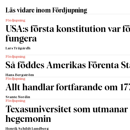
Hanteringen
Läs vidare inom Fördjupning
av
finanskrisen
Fördjupning
och den
USA:s första konstitution var för
efterföljande
fungera
skuldkrisen i
Sydeuropa
Lars Trägårdh
visar att det
Fördjupning
finns en
Så föddes Amerikas Förenta St
betydande
Hans Bergström
vilja och
Fördjupning
förmåga att
Allt handlar fortfarande om 17
överbrygga
Svante Nordin
kriser. Även
Fördjupning
om
Texasuniversitet som utmanar 
förberedelser har saknats, genom alltför strikta
hegemonin
regelsystem för såväl finanspolitiken som
penningpolitiken, visar erfarenheten från de senaste
Henrik Schildt Lundberg