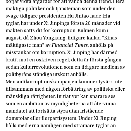
börjat vidta åtgärder för att vända denna trend. Flera
mäktiga politiker och tjänstemän som under den
svage tidigare presidenten Hu Jintao hade fria
tyglar, har under Xi Jinpings första 20 månader vid
makten satts dit för korruption. Kulmen kom i
augusti då Zhou Yongkang, tidigare kallad ”Kinas
mäktigaste man” av
Financial Times
, anhölls på
misstankar om korruption. Xi Jinping har därmed
brutit mot en oskriven regel; detta är första gången
sedan kulturrevolutionen som en tidigare medlem av
politbyråns ständiga utskott anhålls.
Men antikorruptionskampanjen kommer tyvärr inte
tillsammans med någon förbättring av politiska eller
mänskliga rättigheter. Initiativet kan snarare ses
som en ambition av myndigheterna att återvinna
mandatet att fortsätta styra utan fristående
domstolar eller flerpartisystem. Under Xi Jinping
hålls medierna nämligen med stramare tyglar än