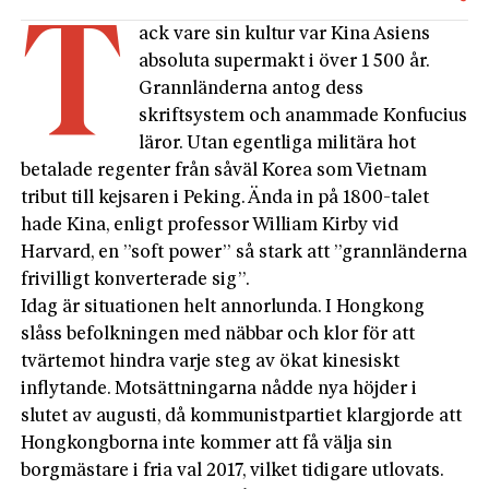
T
ack vare sin kultur var Kina Asiens
absoluta supermakt i över 1 500 år.
Grannländerna antog dess
skriftsystem och anammade Konfucius
läror. Utan egentliga militära hot
betalade regenter från såväl Korea som Vietnam
tribut till kejsaren i Peking. Ända in på 1800-talet
hade Kina, enligt professor William Kirby vid
Harvard, en ”soft power” så stark att ”grannländerna
frivilligt konverterade sig”.
Idag är situationen helt annorlunda. I Hongkong
slåss befolkningen med näbbar och klor för att
tvärtemot hindra varje steg av ökat kinesiskt
inflytande. Motsättningarna nådde nya höjder i
slutet av augusti, då kommunistpartiet klargjorde att
Hongkongborna inte kommer att få välja sin
borgmästare i fria val 2017, vilket tidigare utlovats.