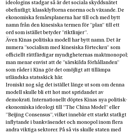
ideologins stadgar så är det sociala skyddsnätet
obefintligt; klassklyftorna enorma och växande. De
ekonomiska femårsplanerna har till och med bytt
namn från den kinesiska termen för ”plan” till ett
ord som istället betyder ”riktlinjer”.
Även Kinas politiska modell har bytt namn. Det är
numera ”socialism med kinesiska förtecken” som
officiellt rättfärdigar myndigheternas maktmonopol;
man menar envist att de ”särskilda förhållanden”
som råder i Kina gör det omöjligt att tillämpa
utländska statsskick här.
Ironiskt nog såg det istället länge ut som om denna
modell skulle bli ett hot mot spridandet av
demokrati. Internationellt döptes Kinas nya politisk-
ekonomiska ideologi till ”The China Model” eller
”Beijing Consensus”, vilket innebär ett starkt statligt
inflytande i bankväsendet och monopol inom flera
andra viktiga sektorer. På så vis skulle staten med