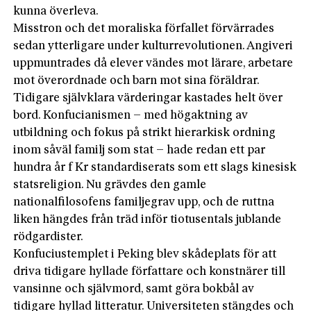
kunna överleva.
Misstron och det moraliska förfallet förvärrades
sedan ytterligare under kulturrevolutionen. Angiveri
uppmuntrades då elever vändes mot lärare, arbetare
mot överordnade och barn mot sina föräldrar.
Tidigare självklara värderingar kastades helt över
bord. Konfucianismen – med högaktning av
utbildning och fokus på strikt hierarkisk ordning
inom såväl familj som stat – hade redan ett par
hundra år f Kr standardiserats som ett slags kinesisk
statsreligion. Nu grävdes den gamle
nationalfilosofens familjegrav upp, och de ruttna
liken hängdes från träd inför tiotusentals jublande
rödgardister.
Konfuciustemplet i Peking blev skådeplats för att
driva tidigare hyllade författare och konstnärer till
vansinne och självmord, samt göra bokbål av
tidigare hyllad litteratur. Universiteten stängdes och