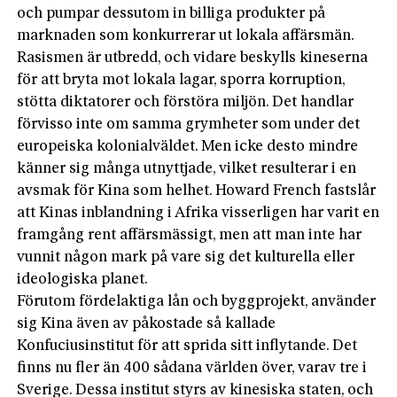
och pumpar dessutom in billiga produkter på
marknaden som konkurrerar ut lokala affärsmän.
Rasismen är utbredd, och vidare beskylls kineserna
för att bryta mot lokala lagar, sporra korruption,
stötta diktatorer och förstöra miljön. Det handlar
förvisso inte om samma grymheter som under det
europeiska kolonialväldet. Men icke desto mindre
känner sig många utnyttjade, vilket resulterar i en
avsmak för Kina som helhet. Howard French fastslår
att Kinas inblandning i Afrika visserligen har varit en
framgång rent affärsmässigt, men att man inte har
vunnit någon mark på vare sig det kulturella eller
ideologiska planet.
Förutom fördelaktiga lån och byggprojekt, använder
sig Kina även av påkostade så kallade
Konfuciusinstitut för att sprida sitt inflytande. Det
finns nu fler än 400 sådana världen över, varav tre i
Sverige. Dessa institut styrs av kinesiska staten, och