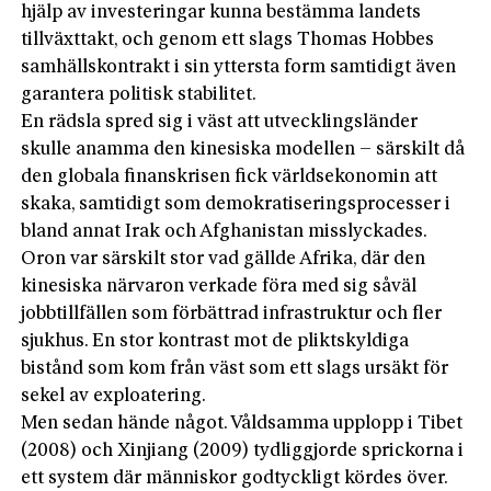
hjälp av investeringar kunna bestämma landets
tillväxttakt, och genom ett slags Thomas Hobbes
samhällskontrakt i sin yttersta form samtidigt även
garantera politisk stabilitet.
En rädsla spred sig i väst att utvecklingsländer
skulle anamma den kinesiska modellen – särskilt då
den globala finanskrisen fick världsekonomin att
skaka, samtidigt som demokratiseringsprocesser i
bland annat Irak och Afghanistan misslyckades.
Oron var särskilt stor vad gällde Afrika, där den
kinesiska närvaron verkade föra med sig såväl
jobbtillfällen som förbättrad infrastruktur och fler
sjukhus. En stor kontrast mot de pliktskyldiga
bistånd som kom från väst som ett slags ursäkt för
sekel av exploatering.
Men sedan hände något. Våldsamma upplopp i Tibet
(2008) och Xinjiang (2009) tydliggjorde sprickorna i
ett system där människor godtyckligt kördes över.