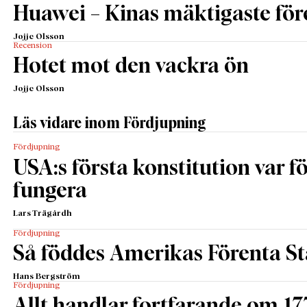
Huawei – Kinas mäktigaste för
Jojje Olsson
Recension
Hotet mot den vackra ön
Jojje Olsson
Läs vidare inom Fördjupning
Fördjupning
USA:s första konstitution var för
fungera
Lars Trägårdh
Fördjupning
Så föddes Amerikas Förenta St
Hans Bergström
Fördjupning
Allt handlar fortfarande om 17