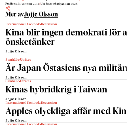
Publicerad:
Uppdaterad:
7 oktober 2014
16 januari 2026
Mer av
Jojje Olsson
Internationell fackbok
Recension
Kina blir ingen demokrati för a
önsketänker
Jojje Olsson
Samhälle
Utrikes
Är Japan Östasiens nya militä
Jojje Olsson
Samhälle
Utrikes
Kinas hybridkrig i Taiwan
Jojje Olsson
Internationell fackbok
Recension
Apples olyckliga affär med Ki
Jojje Olsson
Internationell fackbok
Recension