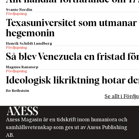
Svante Nordin
Fördjupning
Texasuniversitet som utmanar 
hegemonin
Henrik Schildt Lundberg
Fördjupning
Så blev Venezuela en fristad fö
Magnus Ranstorp
Fördjupning
Ideologisk likriktning hotar de
Bo Rothstein
Se allt i Förd
Axess Magasin är en tidskrift inom humaniora och
samhällsvetenskap som ges ut av Axess Publishing
AB.