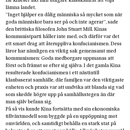
får kineser likt min tidigare klasskamrat att vilja
lämna landet.
”Inget hjälper en dålig människa så mycket som när
goda människor bara ser på och inte agerar”, sade
den brittiska filosofen John Stuart Mill. Kinas
kommunistparti håller inte med, och därför var det
ett smart drag att återuppliva konfucianismen. Dess
läror har nämligen en viktig sak gemensamt med
kommunismen: Goda medborgare uppmanas att
först och främst se efter sig själva. I det gamla Kina
resulterade konfucianismen i ett nästintill
klanbaserat samhälle, där familjen var den viktigaste
enheten och praxis var att undvika att blanda sig vad
som skedde högre upp på samhällsstegen än där
man själv befann sig.
På så vis kunde Kina fortsätta med sin ekonomiska
tillväxtmodell som byggde på en uppöppning mot
omvärlden, och samtidigt behålla en stark stat på