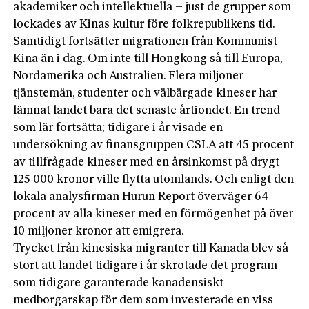
akademiker och intellektuella – just de grupper som
lockades av Kinas kultur före folkrepublikens tid.
Samtidigt fortsätter migrationen från Kommunist-
Kina än i dag. Om inte till Hongkong så till Europa,
Nordamerika och Australien. Flera miljoner
tjänstemän, studenter och välbärgade kineser har
lämnat landet bara det senaste årtiondet. En trend
som lär fortsätta; tidigare i år visade en
undersökning av finansgruppen CSLA att 45 procent
av tillfrågade kineser med en årsinkomst på drygt
125 000 kronor ville flytta utomlands. Och enligt den
lokala analysfirman Hurun Report överväger 64
procent av alla kineser med en förmögenhet på över
10 miljoner kronor att emigrera.
Trycket från kinesiska migranter till Kanada blev så
stort att landet tidigare i år skrotade det program
som tidigare garanterade kanadensiskt
medborgarskap för dem som investerade en viss