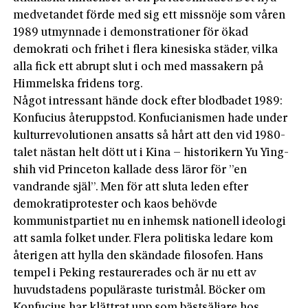
medvetandet förde med sig ett missnöje som våren
1989 utmynnade i demonstrationer för ökad
demokrati och frihet i flera kinesiska städer, vilka
alla fick ett abrupt slut i och med massakern på
Himmelska fridens torg.
Något intressant hände dock efter blodbadet 1989:
Konfucius återuppstod. Konfucianismen hade under
kulturrevolutionen ansatts så hårt att den vid 1980-
talet nästan helt dött ut i Kina – historikern Yu Ying-
shih vid Princeton kallade dess läror för ”en
vandrande själ”. Men för att sluta leden efter
demokratiprotester och kaos behövde
kommunistpartiet nu en inhemsk nationell ideologi
att samla folket under. Flera politiska ledare kom
återigen att hylla den skändade filosofen. Hans
tempel i Peking restaurerades och är nu ett av
huvudstadens populäraste turistmål. Böcker om
Konfucius har klättrat upp som bästsäljare hos