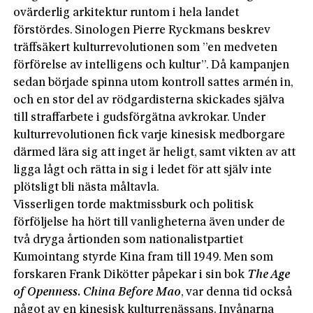
ovärderlig arkitektur runtom i hela landet
förstördes. Sinologen Pierre Ryckmans beskrev
träffsäkert kulturrevolutionen som ”en medveten
förförelse av intelligens och kultur”. Då kampanjen
sedan började spinna utom kontroll sattes armén in,
och en stor del av rödgardisterna skickades själva
till straffarbete i gudsförgätna avkrokar. Under
kulturrevolutionen fick varje kinesisk medborgare
därmed lära sig att inget är heligt, samt vikten av att
ligga lågt och rätta in sig i ledet för att själv inte
plötsligt bli nästa måltavla.
Visserligen torde maktmissburk och politisk
förföljelse ha hört till vanligheterna även under de
två dryga årtionden som nationalistpartiet
Kumointang styrde Kina fram till 1949. Men som
forskaren Frank Dikötter påpekar i sin bok
The Age
of Openness. China Before Mao
, var denna tid också
något av en kinesisk kulturrenässans. Invånarna