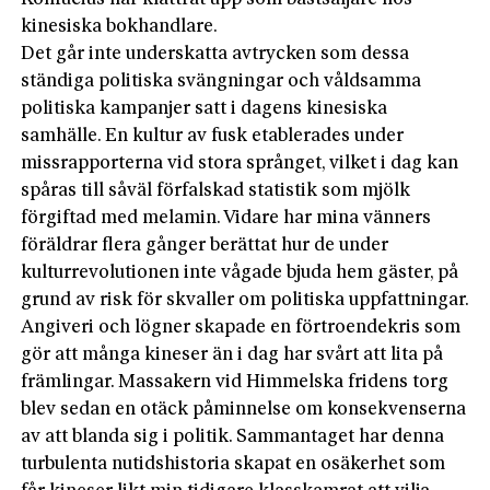
kinesiska bokhandlare.
Det går inte underskatta avtrycken som dessa
ständiga politiska svängningar och våldsamma
politiska kampanjer satt i dagens kinesiska
samhälle. En kultur av fusk etablerades under
missrapporterna vid stora språnget, vilket i dag kan
spåras till såväl förfalskad statistik som mjölk
förgiftad med melamin. Vidare har mina vänners
föräldrar flera gånger berättat hur de under
kulturrevolutionen inte vågade bjuda hem gäster, på
grund av risk för skvaller om politiska uppfattningar.
Angiveri och lögner skapade en förtroendekris som
gör att många kineser än i dag har svårt att lita på
främlingar. Massakern vid Himmelska fridens torg
blev sedan en otäck påminnelse om konsekvenserna
av att blanda sig i politik. Sammantaget har denna
turbulenta nutidshistoria skapat en osäkerhet som