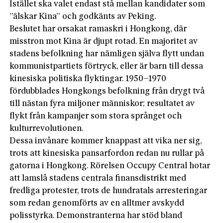
Istället ska valet endast stå mellan kandidater som
”älskar Kina” och godkänts av Peking.
Beslutet har orsakat ramaskri i Hongkong, där
misstron mot Kina är djupt rotad. En majoritet av
stadens befolkning har nämligen själva flytt undan
kommunistpartiets förtryck, eller är barn till dessa
kinesiska politiska flyktingar. 1950–1970
fördubblades Hongkongs befolkning från drygt två
till nästan fyra miljoner människor; resultatet av
flykt från kampanjer som stora språnget och
kulturrevolutionen.
Dessa invånare kommer knappast att vika ner sig,
trots att kinesiska pansarfordon redan nu rullar på
gatorna i Hongkong. Rörelsen Occupy Central hotar
att lamslå stadens centrala finansdistrikt med
fredliga protester, trots de hundratals arresteringar
som redan genomförts av en alltmer avskydd
polisstyrka. Demonstranterna har stöd bland