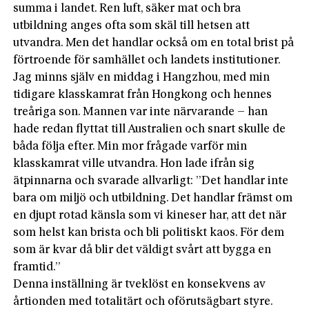
summa i landet. Ren luft, säker mat och bra
utbildning anges ofta som skäl till hetsen att
utvandra. Men det handlar också om en total brist på
förtroende för samhället och landets institutioner.
Jag minns själv en middag i Hangzhou, med min
tidigare klasskamrat från Hongkong och hennes
treåriga son. Mannen var inte närvarande – han
hade redan flyttat till Australien och snart skulle de
båda följa efter. Min mor frågade varför min
klasskamrat ville utvandra. Hon lade ifrån sig
ätpinnarna och svarade allvarligt: ”Det handlar inte
bara om miljö och utbildning. Det handlar främst om
en djupt rotad känsla som vi kineser har, att det när
som helst kan brista och bli politiskt kaos. För dem
som är kvar då blir det väldigt svårt att bygga en
framtid.”
Denna inställning är tveklöst en konsekvens av
årtionden med totalitärt och oförutsägbart styre.