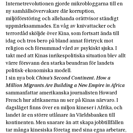
Internetrevolutionen gjorde mikrobloggarna till en
ny samhällsövervakare där korruption,
miljöförstöring och allehanda orättvisor ständigt
uppmärksammades. En våg av knivattacker och
terrordåd sköljde över Kina, som fortsatt ända till
idag och tros bero på bland annat förtryck mot
religion och försummad vård av psykiskt sjuka. I
takt med att Kinas inrikespolitiska situation blev allt
värre försvann den starka beundran för landets
politisk-ekonomiska modell.
I sin nya bok
China’s Second Continent. How a
Million Migrants Are Building a New Empire in Africa
sammanfattar amerikanska journalisten Howard
French hur afrikanerna nu ser på Kinas närvaro. I
dagsläget finns över en miljon kineser i Afrika, och
landet är en större utlånare än Världsbanken till
kontinenten. Men snarare än att skapa jobbtillfällen
tar många kinesiska företag med sina egna arbetare,