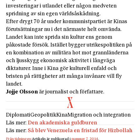
investeringar i utlandet eller någon medveten
spridning av sin egen världsåskådning.
Efter drygt 70 år under kommunistpartiet är Kinas
förutsättningar nu i det närmaste helt omvända.
Landet kan inte sprida sin kultur ens genom
påkostade försök. Istället bygger utrikespolitiken på
en kombination av militära hot mot grannländerna
och ljusskygg ekonomisk aktivitet i långväga
diktaturer. Inne i Kina gör kulturell enfald och
bristen på rättigheter att många invånare vill fly
landet.
Jojje Olsson
är journalist och författare.
Diplomati
Geopolitik
Kina
Migration och integration
Läs mer:
Den akademiska guldburen
Läs mer:
Så blev Venezuela en fristad för Hizbollah
Från tidningen:
Artikeln är publicerad i
nummer 7, 2014
.