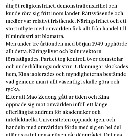
åtnjöt religionsfrihet, demonstrationsfrihet och
kunde röra sig fritt inom landet. Rättsväsende och
medier var relativt fristående. Näringsfrihet och ett
stort utbyte med omvärlden fick allt från handel till
filmindustri att blomstra.
Men under tre årtionden med början 1949 upphörde
allt detta. Näringslivet och kultursektorn
förstatligades. Partiet tog kontroll över domstolar
och underhållningsindustrin. Utlänningar skickades
hem, Kina isolerades och myndigheterna bestämde
vad gemene man i allt väsentligt skulle göra och
tycka.
Efter att Mao Zedong gått ur tiden och Kina
öppnade sig mot omvärlden inföll ett länge
efterlängtat andrum för akademiker och
intellektuella. Universiteten öppnade igen, och
handeln med omvärlden förde med sig en hel del
utländska influenser även på idéområdet. Det nya