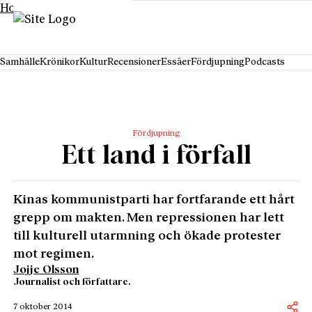
Hoppa till innehåll
Samhälle
Krönikor
Kultur
Recensioner
Essäer
Fördjupning
Podcasts
Fördjupning
Ett land i förfall
Kinas kommunistparti har fortfarande ett hårt
grepp om makten. Men repressionen har lett
till kulturell utarmning och ökade protester
mot regimen.
Jojje Olsson
Journalist och författare.
7 oktober 2014