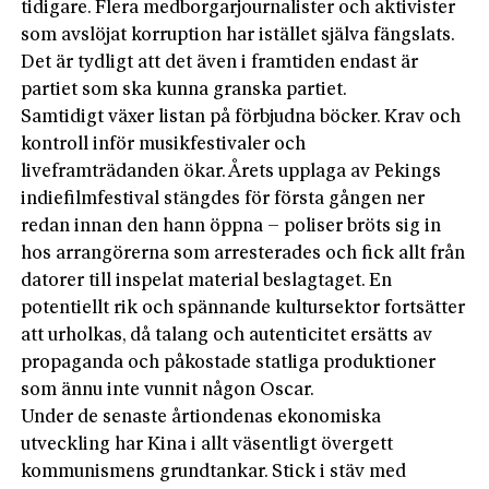
tidigare. Flera medborgarjournalister och aktivister
som avslöjat korruption har istället själva fängslats.
Det är tydligt att det även i framtiden endast är
partiet som ska kunna granska partiet.
Samtidigt växer listan på förbjudna böcker. Krav och
kontroll inför musikfestivaler och
liveframträdanden ökar. Årets upplaga av Pekings
indiefilmfestival stängdes för första gången ner
redan innan den hann öppna – poliser bröts sig in
hos arrangörerna som arresterades och fick allt från
datorer till inspelat material beslagtaget. En
potentiellt rik och spännande kultursektor fortsätter
att urholkas, då talang och autenticitet ersätts av
propaganda och påkostade statliga produktioner
som ännu inte vunnit någon Oscar.
Under de senaste årtiondenas ekonomiska
utveckling har Kina i allt väsentligt övergett
kommunismens grundtankar. Stick i stäv med