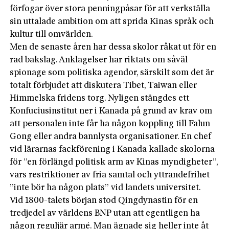
förfogar över stora penningpåsar för att verkställa
sin uttalade ambition om att sprida Kinas språk och
kultur till omvärlden.
Men de senaste åren har dessa skolor råkat ut för en
rad bakslag. Anklagelser har riktats om såväl
spionage som politiska agendor, särskilt som det är
totalt förbjudet att diskutera Tibet, Taiwan eller
Himmelska fridens torg. Nyligen stängdes ett
Konfuciusinstitut ner i Kanada på grund av krav om
att personalen inte får ha någon koppling till Falun
Gong eller andra bannlysta organisationer. En chef
vid lärarnas fackförening i Kanada kallade skolorna
för ”en förlängd politisk arm av Kinas myndigheter”,
vars restriktioner av fria samtal och yttrandefrihet
”inte bör ha någon plats” vid landets universitet.
Vid 1800-talets början stod Qingdynastin för en
tredjedel av världens BNP utan att egentligen ha
någon reguljär armé. Man ägnade sig heller inte åt