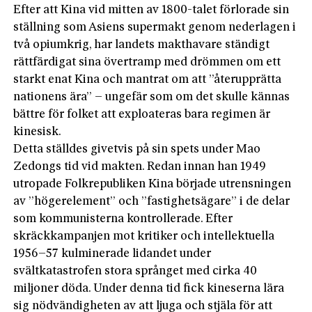
Efter att Kina vid mitten av 1800-talet förlorade sin
ställning som Asiens supermakt genom nederlagen i
två opiumkrig, har landets makthavare ständigt
rättfärdigat sina övertramp med drömmen om ett
starkt enat Kina och mantrat om att ”återupprätta
nationens ära” – ungefär som om det skulle kännas
bättre för folket att exploateras bara regimen är
kinesisk.
Detta ställdes givetvis på sin spets under Mao
Zedongs tid vid makten. Redan innan han 1949
utropade Folkrepubliken Kina började utrensningen
av ”högerelement” och ”fastighetsägare” i de delar
som kommunisterna kontrollerade. Efter
skräckkampanjen mot kritiker och intellektuella
1956–57 kulminerade lidandet under
svältkatastrofen stora språnget med cirka 40
miljoner döda. Under denna tid fick kineserna lära
sig nödvändigheten av att ljuga och stjäla för att