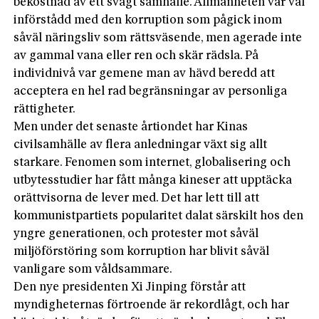
bekostnad av ett svagt samhälle. Allmänheten var väl
införstådd med den korruption som pågick inom
såväl näringsliv som rättsväsende, men agerade inte
av gammal vana eller ren och skär rädsla. På
individnivå var gemene man av hävd beredd att
acceptera en hel rad begränsningar av personliga
rättigheter.
Men under det senaste årtiondet har Kinas
civilsamhälle av flera anledningar växt sig allt
starkare. Fenomen som internet, globalisering och
utbytesstudier har fått många kineser att upptäcka
orättvisorna de lever med. Det har lett till att
kommunistpartiets popularitet dalat särskilt hos den
yngre generationen, och protester mot såväl
miljöförstöring som korruption har blivit såväl
vanligare som våldsammare.
Den nye presidenten Xi Jinping förstår att
myndigheternas förtroende är rekordlågt, och har