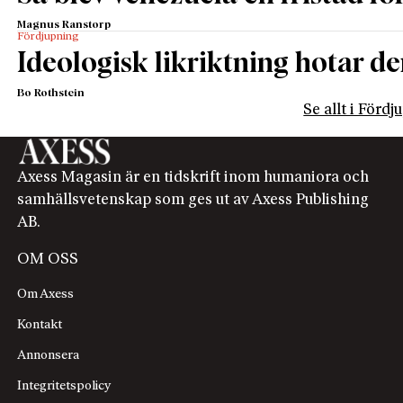
Magnus Ranstorp
Fördjupning
Ideologisk likriktning hotar de
Bo Rothstein
Se allt i Förd
Axess Magasin är en tidskrift inom humaniora och
samhällsvetenskap som ges ut av Axess Publishing
AB.
OM OSS
Om Axess
Kontakt
Annonsera
Integritetspolicy