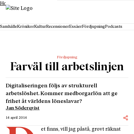
Hoppa till innehåll
Samhälle
Krönikor
Kultur
Recensioner
Essäer
Fördjupning
Podcasts
Fördjupning
Farväl till arbetslinjen
Digitaliseringen följs av strukturell
arbetslöshet. Kommer medborgarlön att ge
frihet åt världens löneslavar?
Jan Söderqvist
14 april 2014
et finns, vill jag påstå, grovt räknat