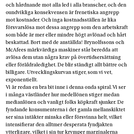
och hårdnande mot alla led i alla branscher, och den
oundvikliga konsekvensen är frenetiska angrepp
mot kostnader. Och inga kostnadsställen är lika
försvarslösa mot dessa angrepp som den arbetskraft
som både är mer eller mindre högt avlönad och hårt
beskattad. Bort med de anställda! Brynolfssons och
McAfees märkvärdiga maskiner står beredda att
avlösa dem utan några krav på övertidsersättning
eller föräldraledighet. De blir ständigt allt bättre och
billigare. Utvecklingskurvan stiger, som vi vet,
exponentiellt.
Vi är redan en bra bit inne i denna onda spiral. Vi ser
i många västländer hur medellönen stiger medan
medianlönen och vanligt folks köpkraft sjunker. De
fyndande konsumenterna i det gamla mellanskiktet
ser sina intäkter minska eller försvinna helt, vilket
intensifierar den alltmer desperata fyndjakten
ytterligare, vilket i sin tur krymper marginalerna