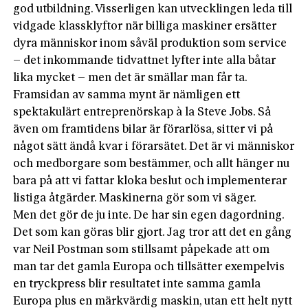
god utbildning. Visserligen kan utvecklingen leda till
vidgade klassklyftor när billiga maskiner ersätter
dyra människor inom såväl produktion som service
– det inkommande tidvattnet lyfter inte alla båtar
lika mycket – men det är smällar man får ta.
Framsidan av samma mynt är nämligen ett
spektakulärt entreprenörskap à la Steve Jobs. Så
även om framtidens bilar är förarlösa, sitter vi på
något sätt ändå kvar i förarsätet. Det är vi människor
och medborgare som bestämmer, och allt hänger nu
bara på att vi fattar kloka beslut och implementerar
listiga åtgärder. Maskinerna gör som vi säger.
Men det gör de ju inte. De har sin egen dagordning.
Det som kan göras blir gjort. Jag tror att det en gång
var Neil Postman som stillsamt påpekade att om
man tar det gamla Europa och tillsätter exempelvis
en tryckpress blir resultatet inte samma gamla
Europa plus en märkvärdig maskin, utan ett helt nytt