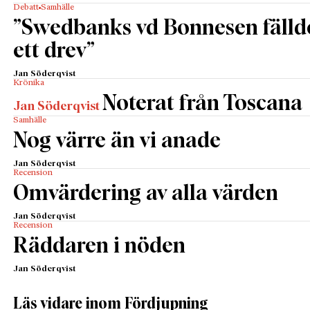
Debatt
Samhälle
”Swedbanks vd Bonnesen fälld
ett drev”
Jan Söderqvist
Krönika
Noterat från Toscana
Jan Söderqvist
Samhälle
Nog värre än vi anade
Jan Söderqvist
Recension
Omvärdering av alla värden
Jan Söderqvist
Recension
Räddaren i nöden
Jan Söderqvist
Läs vidare inom Fördjupning