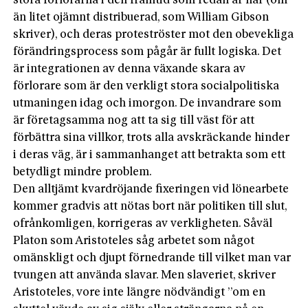
stora förlorarna i den framtid som redan är här (om
än litet ojämnt distribuerad, som William Gibson
skriver), och deras proteströster mot den obevekliga
förändringsprocess som pågår är fullt logiska. Det
är integrationen av denna växande skara av
förlorare som är den verkligt stora socialpolitiska
utmaningen idag och imorgon. De invandrare som
är företagsamma nog att ta sig till väst för att
förbättra sina villkor, trots alla avskräckande hinder
i deras väg, är i sammanhanget att betrakta som ett
betydligt mindre problem.
Den alltjämt kvardröjande fixeringen vid lönearbete
kommer gradvis att nötas bort när politiken till slut,
ofrånkomligen, korrigeras av verkligheten. Såväl
Platon som Aristoteles såg arbetet som något
omänskligt och djupt förnedrande till vilket man var
tvungen att använda slavar. Men slaveriet, skriver
Aristoteles, vore inte längre nödvändigt ”om en