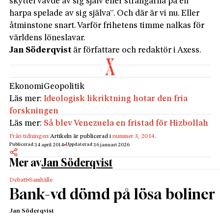
skyttel vävde av sig själv eller strängarna på en
harpa spelade av sig själva”. Och där är vi nu. Eller
åtminstone snart. Varför frihetens timme nalkas för
världens löneslavar.
Jan Söderqvist
är författare och redaktör i Axess.
Ekonomi
Geopolitik
Läs mer:
Ideologisk likriktning hotar den fria
forskningen
Läs mer:
Så blev Venezuela en fristad för Hizbollah
Från tidningen:
Artikeln är publicerad i
nummer 3, 2014
.
Publicerad:
Uppdaterad:
14 april 2014
16 januari 2026
Mer av
Jan Söderqvist
Debatt
Samhälle
Bank-vd dömd på lösa boliner
Jan Söderqvist