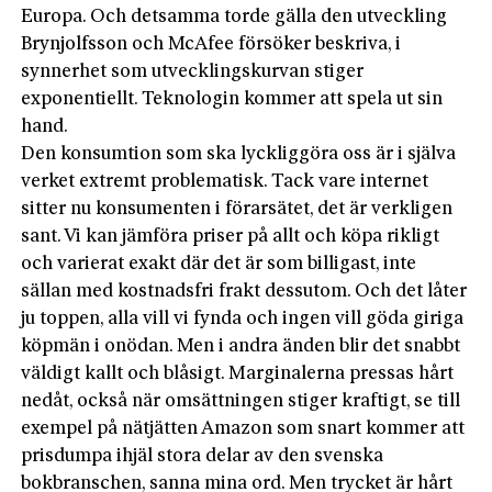
Europa. Och detsamma torde gälla den utveckling
Brynjolfsson och McAfee försöker beskriva, i
synnerhet som utvecklingskurvan stiger
exponentiellt. Teknologin kommer att spela ut sin
hand.
Den konsumtion som ska lyckliggöra oss är i själva
verket extremt problematisk. Tack vare internet
sitter nu konsumenten i förarsätet, det är verkligen
sant. Vi kan jämföra priser på allt och köpa rikligt
och varierat exakt där det är som billigast, inte
sällan med kostnadsfri frakt dessutom. Och det låter
ju toppen, alla vill vi fynda och ingen vill göda giriga
köpmän i onödan. Men i andra änden blir det snabbt
väldigt kallt och blåsigt. Marginalerna pressas hårt
nedåt, också när omsättningen stiger kraftigt, se till
exempel på nätjätten Amazon som snart kommer att
prisdumpa ihjäl stora delar av den svenska
bokbranschen, sanna mina ord. Men trycket är hårt