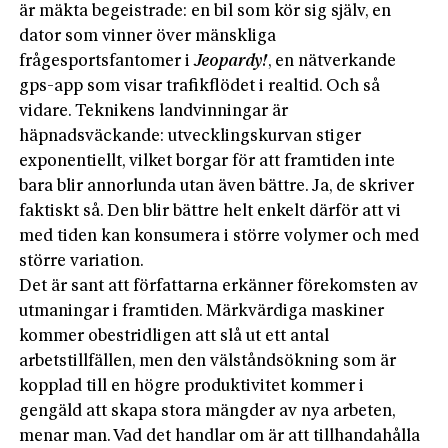
är mäkta begeistrade: en bil som kör sig själv, en
dator som vinner över mänskliga
frågesportsfantomer i
Jeopardy
!
, en nätverkande
gps-app som visar trafikflödet i realtid. Och så
vidare. Teknikens landvinningar är
häpnadsväckande: utvecklingskurvan stiger
exponentiellt, vilket borgar för att framtiden inte
bara blir annorlunda utan även bättre. Ja, de skriver
faktiskt så. Den blir bättre helt enkelt därför att vi
med tiden kan konsumera i större volymer och med
större variation.
Det är sant att författarna erkänner förekomsten av
utmaningar i framtiden. Märkvärdiga maskiner
kommer obestridligen att slå ut ett antal
arbetstillfällen, men den välståndsökning som är
kopplad till en högre produktivitet kommer i
gengäld att skapa stora mängder av nya arbeten,
menar man. Vad det handlar om är att tillhandahålla