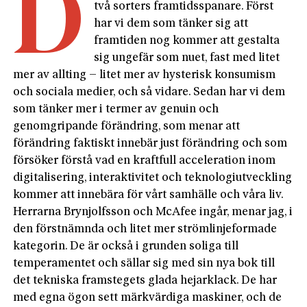
D
två sorters framtidsspanare. Först
har vi dem som tänker sig att
framtiden nog kommer att gestalta
sig ungefär som nuet, fast med litet
mer av allting – litet mer av hysterisk konsumism
och sociala medier, och så vidare. Sedan har vi dem
som tänker mer i termer av genuin och
genomgripande förändring, som menar att
förändring faktiskt innebär just förändring och som
försöker förstå vad en kraftfull acceleration inom
digitalisering, interaktivitet och teknologiutveckling
kommer att innebära för vårt samhälle och våra liv.
Herrarna Brynjolfsson och McAfee ingår, menar jag, i
den förstnämnda och litet mer strömlinjeformade
kategorin. De är också i grunden soliga till
temperamentet och sällar sig med sin nya bok till
det tekniska framstegets glada hejarklack. De har
med egna ögon sett märkvärdiga maskiner, och de