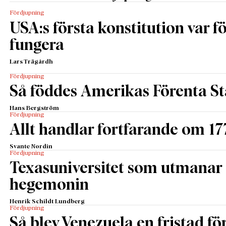
Fördjupning
USA:s första konstitution var för
fungera
Lars Trägårdh
Fördjupning
Så föddes Amerikas Förenta St
Hans Bergström
Fördjupning
Allt handlar fortfarande om 17
Svante Nordin
Fördjupning
Texasuniversitet som utmanar 
hegemonin
Henrik Schildt Lundberg
Fördjupning
Så blev Venezuela en fristad fö