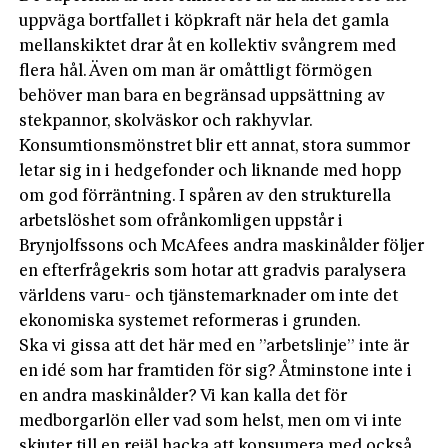
uppväga bortfallet i köpkraft när hela det gamla
mellanskiktet drar åt en kollektiv svångrem med
flera hål. Även om man är omåttligt förmögen
behöver man bara en begränsad uppsättning av
stekpannor, skolväskor och rakhyvlar.
Konsumtionsmönstret blir ett annat, stora summor
letar sig in i hedgefonder och liknande med hopp
om god förräntning. I spåren av den strukturella
arbetslöshet som ofrånkomligen uppstår i
Brynjolfssons och McAfees andra maskinålder följer
en efterfrågekris som hotar att gradvis paralysera
världens varu- och tjänstemarknader om inte det
ekonomiska systemet reformeras i grunden.
Ska vi gissa att det här med en ”arbetslinje” inte är
en idé som har framtiden för sig? Åtminstone inte i
en andra maskinålder? Vi kan kalla det för
medborgarlön eller vad som helst, men om vi inte
skjuter till en rejäl hacka att konsumera med också