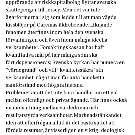
upprörande att riskkapitalbolag flyttar svenska
skattepengar till Jersey. Men det var inte
ägarformerna i sig som ledde till att man vägde
kissblöjor på Caremas äldreboende. Liknande
fenomen återfinns inom hela den svenska
förvaltningen och även inom många ideella
verksamheter. Försäkringskassan har haft
kvantitativa mål på hur många som ska
förtidspensioneras; Svenska kyrkan har numera en
”värdegrund” och vill ”kvalitetssäkra” sin
verksamhet, något man får anta har skett i
samförstånd med högsta instans.
Problemet är att det inte bara handlar om ett val
mellan offentligt och privat ägande. Här finns också
en motsättning mellan värdedrivna och
resultatstyrda verksamheter. Marknadstänkandet,
idén att efterfrågan alltid är det bästa sättet att
fördela resurser, är visserligen en viktig ideologisk