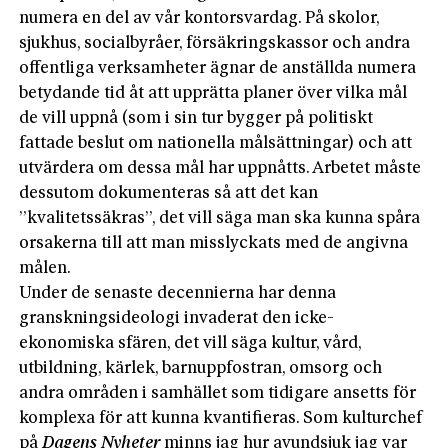
numera en del av vår kontorsvardag. På skolor,
sjukhus, socialbyråer, försäkringskassor och andra
offentliga verksamheter ägnar de anställda numera
betydande tid åt att upprätta planer över vilka mål
de vill uppnå (som i sin tur bygger på politiskt
fattade beslut om nationella målsättningar) och att
utvärdera om dessa mål har uppnåtts. Arbetet måste
dessutom dokumenteras så att det kan
”kvalitetssäkras”, det vill säga man ska kunna spåra
orsakerna till att man misslyckats med de angivna
målen.
Under de senaste decennierna har denna
granskningsideologi invaderat den icke-
ekonomiska sfären, det vill säga kultur, vård,
utbildning, kärlek, barnuppfostran, omsorg och
andra områden i samhället som tidigare ansetts för
komplexa för att kunna kvantifieras. Som kulturchef
på
Dagens Nyheter
minns jag hur avundsjuk jag var