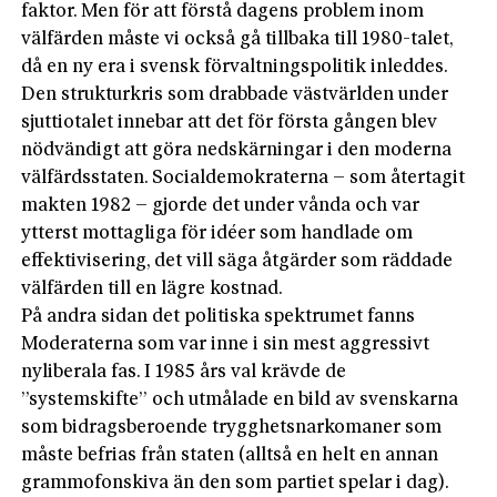
faktor. Men för att förstå dagens problem inom
välfärden måste vi också gå tillbaka till 1980-talet,
då en ny era i svensk förvaltningspolitik inleddes.
Den strukturkris som drabbade västvärlden under
sjuttiotalet innebar att det för första gången blev
nödvändigt att göra nedskärningar i den moderna
välfärdsstaten. Socialdemokraterna – som återtagit
makten 1982 – gjorde det under vånda och var
ytterst mottagliga för idéer som handlade om
effektivisering, det vill säga åtgärder som räddade
välfärden till en lägre kostnad.
På andra sidan det politiska spektrumet fanns
Moderaterna som var inne i sin mest aggressivt
nyliberala fas. I 1985 års val krävde de
”systemskifte” och utmålade en bild av svenskarna
som bidragsberoende trygghetsnarkomaner som
måste befrias från staten (alltså en helt en annan
grammofonskiva än den som partiet spelar i dag).