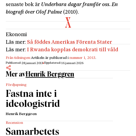
senaste bok är
Underbara dagar framför oss. En
biografi över Olof Palme
(2010).
Ekonomi
Läs mer:
Så föddes Amerikas Förenta Stater
Läs mer:
I Rwanda kopplas demokrati till våld
Från tidningen:
Artikeln är publicerad i
nummer 1, 2013
.
Publicerad:
Uppdaterad:
28 januari 2013
16 januari 2026
Mer av
Henrik Berggren
Fördjupning
Fastna inte i
ideologistrid
Henrik Berggren
Recension
Samarbetets