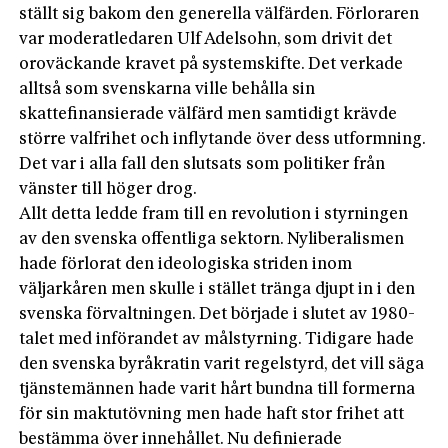
ställt sig bakom den generella välfärden. Förloraren
var moderatledaren Ulf Adelsohn, som drivit det
oroväckande kravet på systemskifte. Det verkade
alltså som svenskarna ville behålla sin
skattefinansierade välfärd men samtidigt krävde
större valfrihet och inflytande över dess utformning.
Det var i alla fall den slutsats som politiker från
vänster till höger drog.
Allt detta ledde fram till en revolution i styrningen
av den svenska offentliga sektorn. Nyliberalismen
hade förlorat den ideologiska striden inom
väljarkåren men skulle i stället tränga djupt in i den
svenska förvaltningen. Det började i slutet av 1980-
talet med införandet av målstyrning. Tidigare hade
den svenska byråkratin varit regelstyrd, det vill säga
tjänstemännen hade varit hårt bundna till formerna
för sin maktutövning men hade haft stor frihet att
bestämma över innehållet. Nu definierade