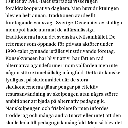
I slutet av 1980-talet startades visserligen
föräldrakooperativa daghem. Men huvudriktningen
blev en helt annan. Traditionen av ideellt
företagande var svag i Sverige. Decennier av statliga
monopol hade utarmat de affärsmässiga
traditionerna inom­ det svenska civilsamhället. De
reformer som öppnade för privata aktörer under
1990-talet gynnade istället vinstdrivande företag.
Konsekvensen har blivit att vi har fått en rad
alternativa ägandeformer inom välfärden men inte
någon större innehållslig mångfald. Detta är kanske
tydligast på skolområdet där de stora
skolkoncernerna tjänar pengar på effektiv
resursanvändning av skolpengen utan några större
ambitioner att bjuda på alternativ pedagogik.
När skolpengen och friskolereformen infördes
trodde jag och många andra (naivt eller inte) att den
skulle leda till pedagogisk mångfald. Men så blev det