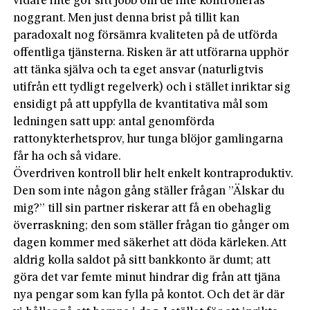
vidare inte gör sitt jobb om de inte kontrolleras
noggrant. Men just denna brist på tillit kan
paradoxalt nog försämra kvaliteten på de utförda
offentliga tjänsterna. Risken är att utförarna upphör
att tänka själva och ta eget ansvar (naturligtvis
utifrån ett tydligt regelverk) och i stället inriktar sig
ensidigt på att uppfylla de kvantitativa mål som
ledningen satt upp: antal genomförda
rattonykterhetsprov, hur tunga blöjor gamlingarna
får ha och så vidare.
Överdriven kontroll blir helt enkelt kontraproduktiv.
Den som inte någon gång ställer frågan ”Älskar du
mig?” till sin partner riskerar att få en obehaglig
överraskning; den som ställer frågan tio gånger om
dagen kommer med säkerhet att döda kärleken. Att
aldrig kolla saldot på sitt bankkonto är dumt; att
göra det var femte minut hind­rar dig från att tjäna
nya pengar som kan fylla på kontot. Och det är där