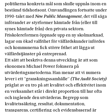
politikerna konkreta mål som skulle uppnås inom en
bestämd tidshorisont. Omvandlingen fortsatte under
1990-talet med
New Public Management
, det vill säga
införandet av styrformer hämtade från (eller till
synes hämtade från) den privata sektorn.
Friskolereformen öppnade upp en ny skolmarknad,
lagar om ökad valfrihet för välfärdskunder infördes
och kommunerna fick större frihet att lägga ut
välfärdstjänster på entreprenad.
Ett sätt att beskriva denna utveckling är att som
ekonomen Michael Power fokusera på
utvärderingsmetoderna. Han menar att vi numera
lever i ett ”granskningssamhälle”
(The Audit Society)
präglat av en tro på att kvalitet och effektivitet inom
en verksamhet står i direkt proportion till hur ofta
och ingående den utvärderas. Begrepp som
kvalitetssäkring, resultat, dokumentation,
transparens, certifiering och evidensbaserad är