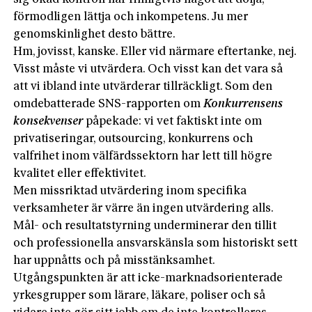
förmodligen lättja och inkompetens. Ju mer
genomskinlighet desto bättre.
Hm, jovisst, kanske. Eller vid närmare eftertanke, nej.
Visst måste vi utvärdera. Och visst kan det vara så
att vi ibland inte utvärderar tillräckligt. Som den
omdebatterade SNS-rapporten om
Konkurrensens
konsekvenser
påpekade: vi vet faktiskt inte om
privatiseringar, outsourcing, konkurrens och
valfrihet inom välfärdssektorn har lett till högre
kvalitet eller effektivitet.
Men missriktad utvärdering inom specifika
verksamheter är värre än ingen utvärdering alls.
Mål- och resultatstyrning underminerar den tillit
och professionella ansvarskänsla som historiskt sett
har uppnåtts och på misstänksamhet.
Utgångspunkten är att icke-marknadsorienterade
yrkesgrupper som lärare, läkare, poliser och så