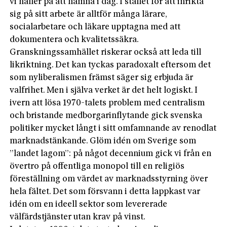
vi håller på att hamna i dag. I stället för att inrikta
sig på sitt arbete är alltför många lärare,
socialarbetare och läkare upptagna med att
dokumentera och kvalitetssäkra.
Granskningssamhället riskerar också att leda till
likriktning. Det kan tyckas paradoxalt eftersom det
som nyliberalismen främst säger sig erbjuda är
valfrihet. Men i själva verket är det helt logiskt. I
ivern att lösa 1970-talets problem med centralism
och bristande medborgarinflytande gick svenska
politiker mycket långt i sitt omfamnande av renodlat
marknadstänkande. Glöm idén om Sverige som
”landet lagom”: på något decennium gick vi från en
övertro på offentli­ga monopol till en religiös
föreställning om värdet av marknadsstyrning över
hela fältet. Det som försvann i detta lappkast var
idén om en ideell sektor som levererade
välfärdstjänster utan krav på vinst.