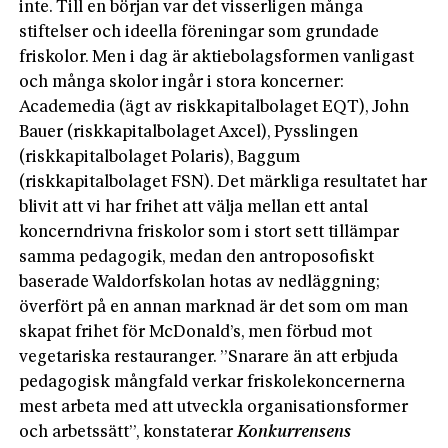
inte. Till en början var det visserligen många
stiftelser och ideella föreningar som grundade
friskolor. Men i dag är aktiebolagsformen vanligast
och många skolor ingår i stora koncerner:
Academedia (ägt av riskkapitalbolaget EQT), John
Bauer (riskkapitalbolaget Axcel), Pysslingen
(riskkapitalbolaget Polaris), Baggum
(riskkapitalbolaget FSN). Det märkliga resultatet har
blivit att vi har frihet att välja mellan ett antal
koncerndrivna friskolor som i stort sett tillämpar
samma pedagogik, medan den antroposofiskt
baserade Waldorfskolan hotas av nedläggning;
överfört på en annan marknad är det som om man
skapat frihet för McDonald’s, men förbud mot
vegetariska restauranger. ”Snarare än att erbjuda
pedagogisk mångfald verkar friskolekoncernerna
mest arbeta med att utveckla organisationsformer
och arbetssätt”, konstaterar
Konkurrensens