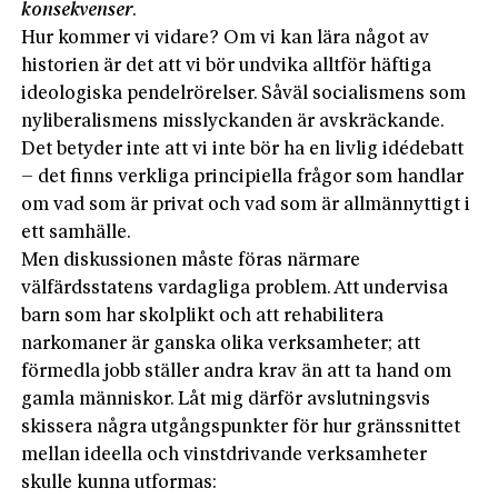
konsekvenser
.
Hur kommer vi vidare? Om vi kan lära något av
histo­rien är det att vi bör undvika alltför häftiga
ideologiska pendelrörelser. Såväl socialismens som
nyliberalismens misslyckanden är avskräckande.
Det betyder inte att vi inte bör ha en livlig idédebatt
– det finns verkliga principiella frågor som handlar
om vad som är privat och vad som är allmännyttigt i
ett samhälle.
Men diskussionen måste föras närmare
välfärdsstatens vardagliga problem. Att undervisa
barn som har skolplikt och att rehabilitera
narkomaner är ganska olika verksamheter; att
förmedla jobb ställer andra krav än att ta hand om
gamla människor. Låt mig därför avslutningsvis
skissera några utgångspunkter för hur gränssnittet
mellan ideella och vinstdrivande verksamheter
skulle kunna utformas: