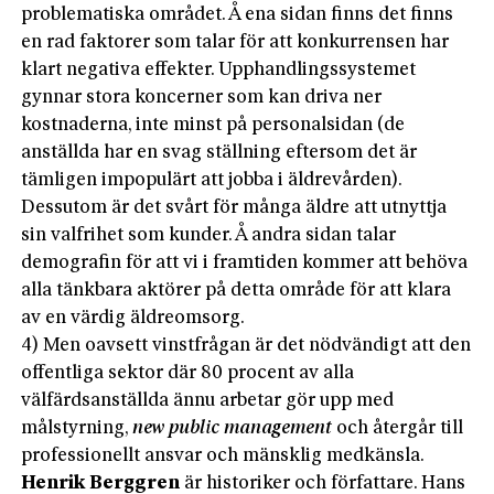
problematiska området. Å ena sidan finns det finns
en rad faktorer som talar för att konkurrensen har
klart negativa effekter. Upphandlingssystemet
gynnar stora koncerner som kan driva ner
kostnaderna, inte minst på personalsidan (de
anställda har en svag ställning eftersom det är
tämligen impopulärt att jobba i äldrevården).
Dessutom är det svårt för många äldre att utnyttja
sin valfrihet som kunder. Å andra sidan talar
demografin för att vi i framtiden kommer att behöva
alla tänkbara aktörer på detta område för att klara
av en värdig äldreomsorg.
4) Men oavsett vinstfrågan är det nödvändigt att den
offentliga sektor där 80 procent av alla
välfärdsanställda ännu arbetar gör upp med
målstyrning,
new public management
och återgår till
professionellt ansvar och mänsklig medkänsla.
Henrik Berggren
är historiker och författare. Hans