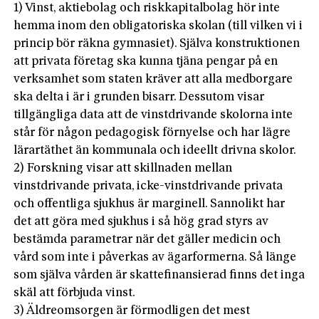
1) Vinst, aktiebolag och riskkapitalbolag hör inte
hemma inom den obligatoriska skolan (till vilken vi i
princip bör räkna gymnasiet). Själva konstruktionen
att privata företag ska kunna tjäna pengar på en
verksamhet som staten kräver att alla medborgare
ska delta i är i grunden bisarr. Dessutom visar
tillgängliga data att de vinstdrivande skolorna inte
står för någon pedagogisk förnyelse och har lägre
lärartäthet än kommunala och ideellt drivna skolor.
2) Forskning visar att skillnaden mellan
vinstdrivande privata, icke-vinstdrivande privata
och offentliga sjukhus är marginell. Sannolikt har
det att göra med sjukhus i så hög grad styrs av
bestämda parametrar när det gäller medicin och
vård som inte i påverkas av ägarformerna. Så länge
som själva vården är skattefinansierad finns det inga
skäl att förbjuda vinst.
3) Äldreomsorgen är förmodligen det mest