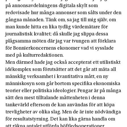
på annonsavdelningens digitala skylt som
redovisade hur många annonser som sålts under den
gångna månaden. Tänk om, sa jag till mig själv, om
man kunde hitta en lika tydlig värdemätare för
journalistisk kvalitet; då skulle jag slippa dessa
plågsamma möten där jag var tvungen att förklara
för Bonnierkoncernens ekonomer vad vi sysslade
med på kulturredaktionen.
Men därmed hade jag också accepterat ett utilistiskt
idékomplex som förutsätter att det går att mäta all
mänsklig verksamhet i kvantitativa mått, en ny
människosyn som går bortom specifika ekonomiska
teorier eller politiska ideologier. Pengar är på många
sätt den mest tilltalande måttenheten i denna
tankevärld eftersom de kan användas för att köpa
trevligheter av olika slag. Men de är inte nödvändiga
för resultatstyrning. Det kan lika gärna handla om
att räkna antalet utförda höftledsoperationer,