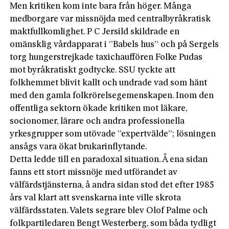
Men kritiken kom inte bara från höger. Många
medborgare var missnöjda med centralbyråkratisk
maktfullkomlighet. P C Jersild skildrade en
omänsklig vårdapparat i ”Babels hus” och på Sergels
torg hungerstrejkade taxichauffören Folke Pudas
mot byråkratiskt godtycke. SSU tyckte att
folkhemmet blivit kallt och undrade vad som hänt
med den gamla folkrörelsegemenskapen. Inom den
offentliga sektorn ökade kritiken mot läkare,
socionomer, lärare och andra professionella
yrkesgrupper som utövade ”expertvälde”; lösningen
ansågs vara ökat brukarinflytande.
Detta ledde till en paradoxal situation. Å ena sidan
fanns ett stort missnöje med utförandet av
välfärdstjänsterna, å andra sidan stod det efter 1985
års val klart att svenskarna inte ville skrota
välfärdsstaten. Valets segrare blev Olof Palme och
folkpartiledaren Bengt Westerberg, som båda tydligt