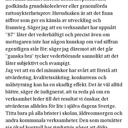
godkända grundskoleelever eller genomförda
rattonykterhetsprov. Huvudsaken är att det finns
siffror som ger en känsla av utveckling och
framsteg. Säger jag att en verksamhet har uppnått
”87” låter det vederhäftigt och precist även om
mottagaren inte har någon kunskap om vad siffran
egentligen står för; säger jag däremot att det går
”ganska bra” tycker vederbörande sannolikt att det
låter subjektivt och svampigt.
Jag vet att en del människor har svårt att förstå att
utvärdering, kvalitetssäkring, konkurrens och
målstyrning kan ha en skadlig effekt. Det är väl alltid
bättre, säger de indignerat, att ta reda på om en
verksamhet leder till det resultat vi önskar, det
utvärderas alldeles för lite i själva dagens Sverige.
Titt­a bara på alla brister i skolan, äldreomsorgen och
andra kommunala verksamheter. Den som motsätter
sig ökad kontroll har rimligtvis något att dölja,