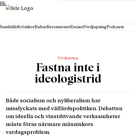
Hoppa till innehåll
Samhälle
Krönikor
Kultur
Recensioner
Essäer
Fördjupning
Podcasts
Fördjupning
Fastna inte i
ideologistrid
Både socialism och nyliberalism har
misslyckats med välfärdspolitiken. Debatten
om ideella och vinstdrivande verksamheter
måste föras närmare människors
vardagsproblem.