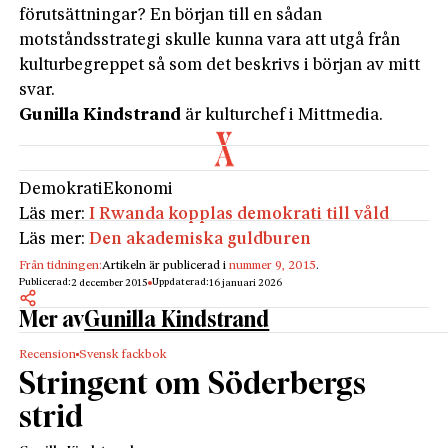
förutsättningar? En början till en sådan
motståndsstrategi skulle kunna vara att utgå från
kulturbegreppet så som det beskrivs i början av mitt
svar.
Gunilla Kindstrand
är kulturchef i Mittmedia.
Demokrati
Ekonomi
Läs mer:
I Rwanda kopplas demokrati till våld
Läs mer:
Den akademiska guldburen
Från tidningen:
Artikeln är publicerad i
nummer 9, 2015
.
Publicerad:
Uppdaterad:
2 december 2015
16 januari 2026
Mer av
Gunilla Kindstrand
Recension
Svensk fackbok
Stringent om Söderbergs
strid