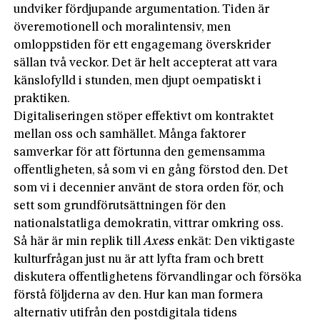
undviker fördjupande argumentation. Tiden är
överemotionell och moralintensiv, men
omloppstiden för ett engagemang överskrider
sällan två veckor. Det är helt accepterat att vara
känslofylld i stunden, men djupt oempatiskt i
praktiken.
Digitaliseringen stöper effektivt om kontraktet
mellan oss och samhället. Många faktorer
samverkar för att förtunna den gemensamma
offentligheten, så som vi en gång förstod den. Det
som vi i decennier använt de stora orden för, och
sett som grundförutsättningen för den
nationalstatliga demokratin, vittrar omkring oss.
Så här är min replik till
Axess
enkät: Den viktigaste
kulturfrågan just nu är att lyfta fram och brett
diskutera offentlighetens förvandlingar och försöka
förstå följderna av den. Hur kan man formera
alternativ utifrån den postdigitala tidens