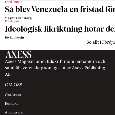
Fördjupning
Så blev Venezuela en fristad fö
Magnus Ranstorp
Fördjupning
Ideologisk likriktning hotar de
Bo Rothstein
Se allt i Förd
Axess Magasin är en tidskrift inom humaniora och
samhällsvetenskap som ges ut av Axess Publishing
AB.
OM OSS
Om Axess
Kontakt
Annonsera