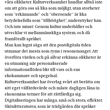
våra olikheter. Kulturverksamhet handlar alltså inte
om att göra oss så lika som möjligt, utan storheter
som ”erkännande” och ”oberoende” är lika
betydelsefulla som ”tillhörighet”, understryker han.
Och inte minst: Genom kultur underhåller och
utvecklar vi mellanmänskliga system, och då
framförallt språket.
Man kan lugnt säga att den postdigitala tiden
utmanar det mesta som ryms i resonemanget. Att
överföra värden och på allvar erkänna olikheter är
en utmaning när personaliserade
informationsflöden blir till vars och ens
ekokammare och spegelsal.
Kulturverksamhet har överlag svårt att berätta om
sitt eget välfärdsvärde och måste dagligen låna in
ekonomins termer för att rättfärdiga sig.
Digitaliseringen har många, små och stora, effekter.
Skönlitteraturen, som är trädgården där språket