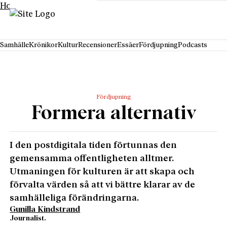
Hoppa till innehåll
Samhälle
Krönikor
Kultur
Recensioner
Essäer
Fördjupning
Podcasts
Fördjupning
Formera alternativ
I den postdigitala tiden förtunnas den
gemensamma offentligheten alltmer.
Utmaningen för kulturen är att skapa och
förvalta värden så att vi bättre klarar av de
samhälleliga förändringarna.
Gunilla Kindstrand
Journalist.