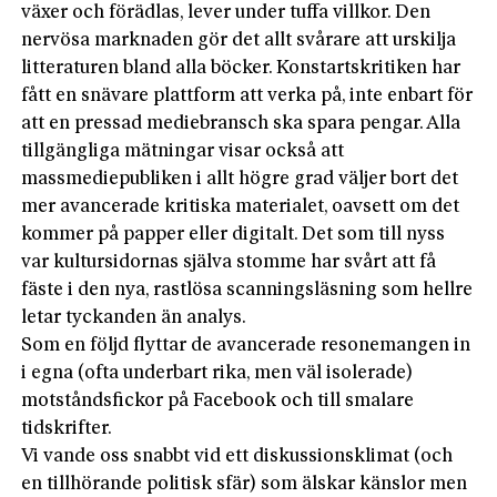
växer och förädlas, lever under tuffa villkor. Den
nervösa marknaden gör det allt svårare att urskilja
litteraturen bland alla böcker. Konstartskritiken har
fått en snävare plattform att verka på, inte enbart för
att en pressad mediebransch ska spara pengar. Alla
tillgängliga mätningar visar också att
massmediepubliken i allt högre grad väljer bort det
mer avancerade kritiska materialet, oavsett om det
kommer på papper eller digitalt. Det som till nyss
var kultursidornas själva stomme har svårt att få
fäste i den nya, rastlösa scanningsläsning som hellre
letar tyckanden än analys.
Som en följd flyttar de avancerade resonemangen in
i egna (ofta underbart rika, men väl isolerade)
motståndsfickor på Facebook och till smalare
tidskrifter.
Vi vande oss snabbt vid ett diskussionsklimat (och
en tillhörande politisk sfär) som älskar känslor men