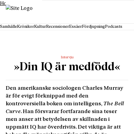
Hoppa till innehåll
Samhälle
Krönikor
Kultur
Recensioner
Essäer
Fördjupning
Podcasts
Intervju
»Din IQ är medfödd«
Den amerikanske sociologen Charles Murray
är för evigt förknippad med den
kontroversiella boken om intelligens,
The Bell
Curve
. Han försvarar fortfarande sina teser
men anser att betydelsen av skillnaden i
uppmätt IQ har överdrivits. Det viktiga är att