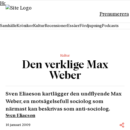
Hoppa till innehåll
Prenumerera
Samhälle
Krönikor
Kultur
Recensioner
Essäer
Fördjupning
Podcasts
Kultur
Den verklige Max
Weber
Sven Eliaeson kartlägger den undflyende Max
Weber, en motsägelsefull sociolog som
närmast kan beskrivas som anti-sociolog.
Sven Eliaeson
16 januari 2009