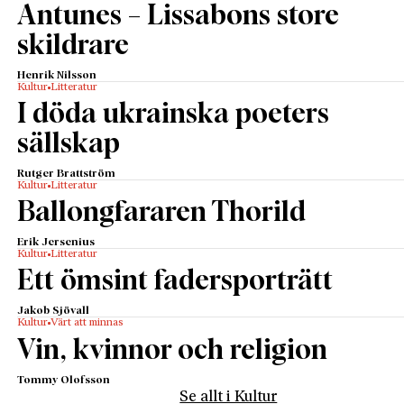
Antunes – Lissabons store
skildrare
Henrik Nilsson
Kultur
Litteratur
I döda ukrainska poeters
sällskap
Rutger Brattström
Kultur
Litteratur
Ballongfararen Thorild
Erik Jersenius
Kultur
Litteratur
Ett ömsint fadersporträtt
Jakob Sjövall
Kultur
Värt att minnas
Vin, kvinnor och religion
Tommy Olofsson
Se allt i Kultur