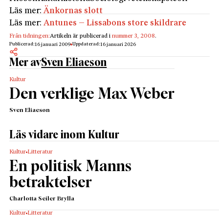
Läs mer:
Änkornas slott
Läs mer:
Antunes – Lissabons store skildrare
Från tidningen:
Artikeln är publicerad i
nummer 3, 2008
.
Publicerad:
Uppdaterad:
16 januari 2009
16 januari 2026
Mer av
Sven Eliaeson
Kultur
Den verklige Max Weber
Sven Eliaeson
Läs vidare inom Kultur
Kultur
Litteratur
En politisk Manns
betraktelser
Charlotta Seiler Brylla
Kultur
Litteratur