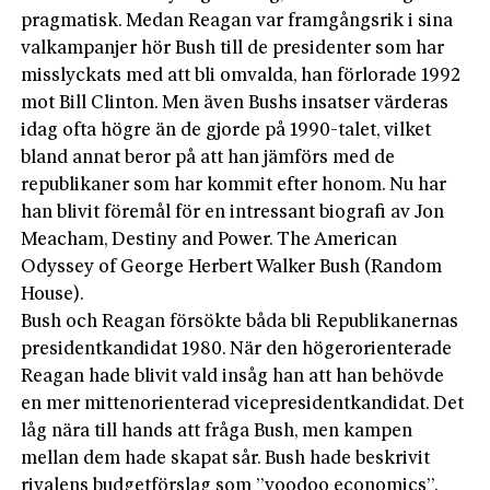
pragmatisk. Medan Reagan var framgångsrik i sina
valkampanjer hör Bush till de presidenter som har
misslyckats med att bli omvalda, han förlorade 1992
mot Bill Clinton. Men även Bushs insatser värderas
idag ofta högre än de gjorde på 1990-talet, vilket
bland annat beror på att han jämförs med de
republikaner som har kommit efter honom. Nu har
han blivit föremål för en intressant biografi av Jon
Meacham, Destiny and Power. The American
Odyssey of George Herbert Walker Bush (Random
House).
Bush och Reagan försökte båda bli Republikanernas
presidentkandidat 1980. När den högerorienterade
Reagan hade blivit vald insåg han att han behövde
en mer mittenorienterad vicepresidentkandidat. Det
låg nära till hands att fråga Bush, men kampen
mellan dem hade skapat sår. Bush hade beskrivit
rivalens budgetförslag som ”voodoo economics”.