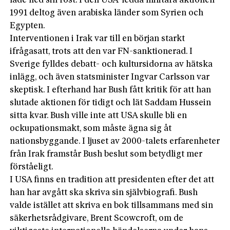
lade ned sin röst. I den USA-ledda militära aktionen
1991 deltog även arabiska länder som Syrien och
Egypten.
Interventionen i Irak var till en början starkt
ifrågasatt, trots att den var FN-sanktionerad. I
Sverige fylldes debatt- och kultursidorna av hätska
inlägg, och även statsminister Ingvar Carlsson var
skeptisk. I efterhand har Bush fått kritik för att han
slutade aktionen för tidigt och lät Saddam Hussein
sitta kvar. Bush ville inte att USA skulle bli en
ockupationsmakt, som måste ägna sig åt
nationsbyggande. I ljuset av 2000-talets erfarenheter
från Irak framstår Bush beslut som betydligt mer
förståeligt.
I USA finns en tradition att presidenten efter det att
han har avgått ska skriva sin självbiografi. Bush
valde istället att skriva en bok tillsammans med sin
säkerhetsrådgivare, Brent Scowcroft, om de