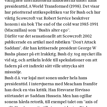
viktigaste internationella händelserna under hans
presidenttid, A World Transformed (1998). Det visar
hur prioriterad utrikespolitiken var för Bush och hur
viktig Scowcroft var. Robert Service beskriver
honom i sin bok The end of the cold war 1985-1991
(Macmillan) som ”Bush’s alter ego”.
Därför var det sensationellt att Scowcroft 2002
publicerade en artikel med rubriken ”Don’t Attack
Saddam”, där han kritiserade president George W
Bushs planer på ett Irakkrig. Bush d.y. tog mycket illa
vid sig, och artikeln ledde till spekulationer om att
fadern på ett indirekt sätt ville uttrycka sitt
missnöje.
Bush d.ä. var lojal mot sonen under hela hans
presidenttid. I intervjuerna med Meacham framför
han dock en viss kritik. Han försvarar förvisso
störtandet av Saddam Hussein. Men han ogillar
sonens hårda retorik, till exempel talet om ”axis of