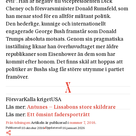
evil”. Han är negativ till vicepresidenten Dick
Cheney och försvarsminister Donald Rumsfeld, som
han menar stod för en alltför militant politik.
Den hederlige, kunnige och internationellt
engagerade George Bush framstår som Donald
Trumps absoluta motsats. Genom sin pragmatiska
inställning liknar han överhuvudtaget mer äldre
republikaner som Eisenhower än dem som har
kommit efter honom. Det finns skäl att hoppas att
politiker av Bushs slag får större utrymme i partiet
framöver.
Försvar
Kalla kriget
USA
Läs mer:
Antunes – Lissabons store skildrare
Läs mer:
Ett ömsint fadersporträtt
Från tidningen:
Artikeln är publicerad i
nummer 7, 2016
.
Publicerad:
Uppdaterad:
10 oktober 2016
16 januari 2026