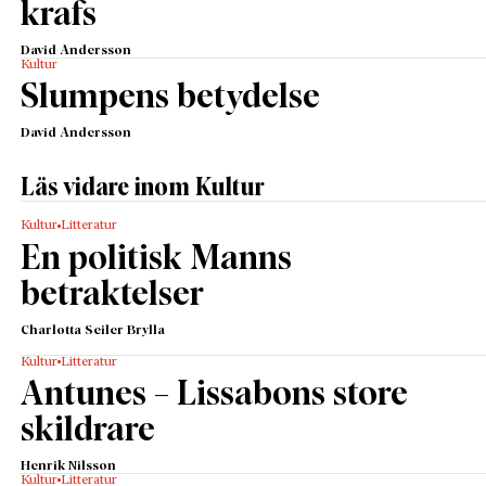
krafs
David Andersson
Kultur
Slumpens betydelse
David Andersson
Läs vidare inom Kultur
Kultur
Litteratur
En politisk Manns
betraktelser
Charlotta Seiler Brylla
Kultur
Litteratur
Antunes – Lissabons store
skildrare
Henrik Nilsson
Kultur
Litteratur