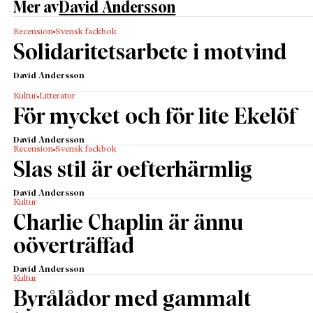
Mer av
David Andersson
Recension
Svensk fackbok
Solidaritetsarbete i motvind
David Andersson
Kultur
Litteratur
För mycket och för lite Ekelöf
David Andersson
Recension
Svensk fackbok
Slas stil är oefterhärmlig
David Andersson
Kultur
Charlie Chaplin är ännu
oöverträffad
David Andersson
Kultur
Byrålådor med gammalt