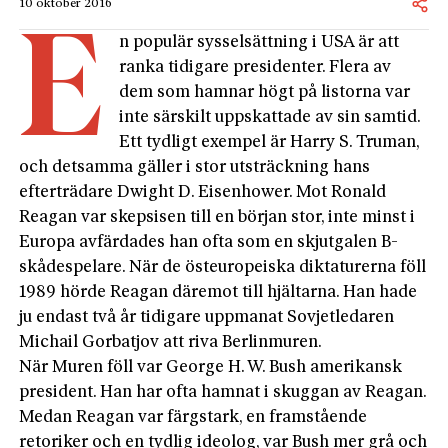
10 oktober 2016
E
n populär sysselsättning i USA är att
ranka tidigare presidenter. Flera av
dem som hamnar högt på listorna var
inte särskilt uppskattade av sin samtid.
Ett tydligt exempel är Harry S. Truman,
och detsamma gäller i stor utsträckning hans
efterträdare Dwight D. Eisenhower. Mot Ronald
Reagan var skepsisen till en början stor, inte minst i
Europa avfärdades han ofta som en skjutgalen B-
skådespelare. När de östeuropeiska diktaturerna föll
1989 hörde Reagan däremot till hjältarna. Han hade
ju endast två år tidigare uppmanat Sovjetledaren
Michail Gorbatjov att riva Berlinmuren.
När Muren föll var George H. W. Bush amerikansk
president. Han har ofta hamnat i skuggan av Reagan.
Medan Reagan var färgstark, en framstående
retoriker och en tydlig ideolog, var Bush mer grå och