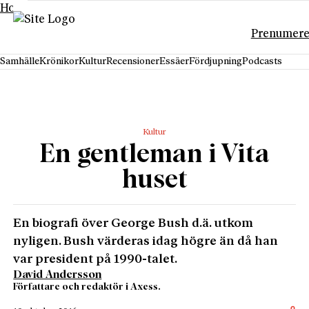
Hoppa till innehåll
Prenumere
Samhälle
Krönikor
Kultur
Recensioner
Essäer
Fördjupning
Podcasts
Kultur
En gentleman i Vita
huset
En biografi över George Bush d.ä. utkom
nyligen. Bush värderas idag högre än då han
var president på 1990-talet.
David Andersson
Författare och redaktör i Axess.