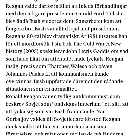
Reagan valde därför istället att inleda förhandlingar
med den tidigare presidenten Gerald Ford. Till slut
blev ändå Bush vicepresident. Samarbetet kom att
fungera bra, Bush var alltid lojal mot presidenten.
Reagans 80-tal blev dramatiskt. År 1981 utsattes han
för ett mordförsök. I sin bok The Cold War. A New
history (2005) spekulerar John Lewis Gaddis om vad
som hade hänt om attentatet hade lyckats. Reagan
insåg, precis som Thatcher, Walesa och påven
Johannes Paulus II, att kommunismen kunde
övervinnas. Bush uppfattade däremot den rådande
situationen som en normalitet.
Ronald Reagan var en tydlig antikommunist, som
beskrev Sovjet som ”ondskans imperium”, ett sätt att
uttrycka sig som var Bush främmande. När
Gorbatjov valdes till Sovjetledare förstod Reagan
dock snabbt att han var annorlunda än sina
företrädare, och relationen mellan de två länderna