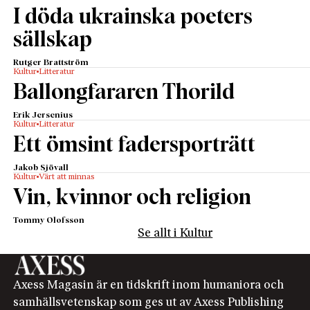
I döda ukrainska poeters
sällskap
Rutger Brattström
Kultur
Litteratur
Ballongfararen Thorild
Erik Jersenius
Kultur
Litteratur
Ett ömsint fadersporträtt
Jakob Sjövall
Kultur
Värt att minnas
Vin, kvinnor och religion
Tommy Olofsson
Se allt i Kultur
Axess Magasin är en tidskrift inom humaniora och
samhällsvetenskap som ges ut av Axess Publishing