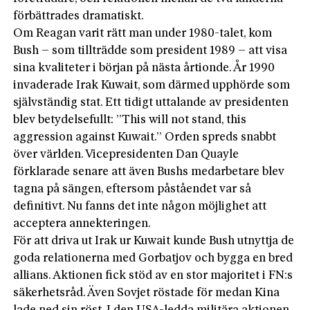
förbättrades dramatiskt.
Om Reagan varit rätt man under 1980-talet, kom
Bush – som tillträdde som president 1989 – att visa
sina kvaliteter i början på nästa årtionde. År 1990
invaderade Irak Kuwait, som därmed upphörde som
självständig stat. Ett tidigt uttalande av presidenten
blev betydelsefullt: ”This will not stand, this
aggression against Kuwait.” Orden spreds snabbt
över världen. Vicepresidenten Dan Quayle
förklarade senare att även Bushs medarbetare blev
tagna på sängen, eftersom påståendet var så
definitivt. Nu fanns det inte någon möjlighet att
acceptera annekteringen.
För att driva ut Irak ur Kuwait kunde Bush utnyttja de
goda relationerna med Gorbatjov och bygga en bred
allians. Aktionen fick stöd av en stor majoritet i FN:s
säkerhetsråd. Även Sovjet röstade för medan Kina