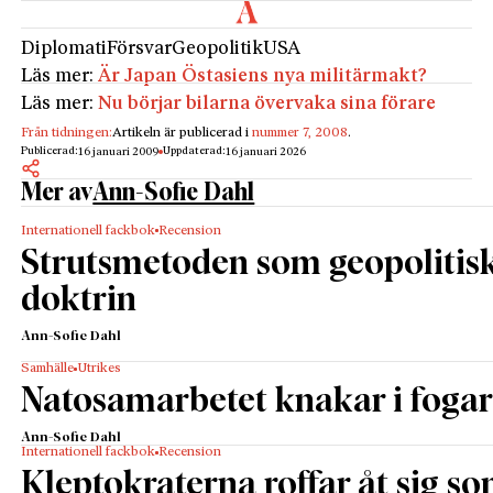
Diplomati
Försvar
Geopolitik
USA
Läs mer:
Är Japan Östasiens nya militärmakt?
Läs mer:
Nu börjar bilarna övervaka sina förare
Från tidningen:
Artikeln är publicerad i
nummer 7, 2008
.
Publicerad:
Uppdaterad:
16 januari 2009
16 januari 2026
Mer av
Ann-Sofie Dahl
Internationell fackbok
Recension
Strutsmetoden som geopolitis
doktrin
Ann-Sofie Dahl
Samhälle
Utrikes
Natosamarbetet knakar i foga
Ann-Sofie Dahl
Internationell fackbok
Recension
Kleptokraterna roffar åt sig s