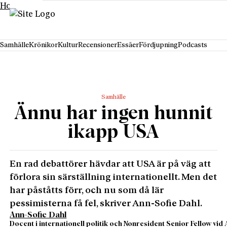
Hoppa till innehåll
Samhälle
Krönikor
Kultur
Recensioner
Essäer
Fördjupning
Podcasts
Samhälle
Ännu har ingen hunnit
ikapp USA
En rad debattörer hävdar att USA är på väg att
förlora sin särställning internationellt. Men det
har påståtts förr, och nu som då lär
pessimisterna få fel, skriver Ann-Sofie Dahl.
Ann-Sofie Dahl
Docent i internationell politik och Nonresident Senior Fellow vid 