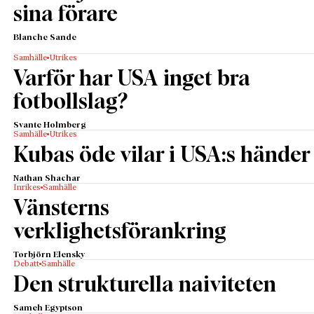
sina förare
Blanche Sande
Samhälle
Utrikes
Varför har USA inget bra
fotbollslag?
Svante Holmberg
Samhälle
Utrikes
Kubas öde vilar i USA:s händer
Nathan Shachar
Inrikes
Samhälle
Vänsterns
verklighetsförankring
Torbjörn Elensky
Debatt
Samhälle
Den strukturella naiviteten
Sameh Egyptson