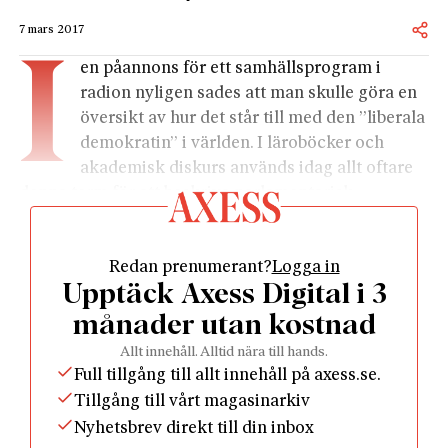
7 mars 2017
I
en påannons för ett samhällsprogram i
radion nyligen sades att man skulle göra en
översikt av hur det står till med den ”liberala
demokratin” i världen. I läroböcker och
akademisk diskurs används idag allt oftare
denna term för att beskriva parlamentarisk
demokrati med fria val, rättsstat, yttrandefrihet,
församlings- och organisationsfrihet samt öppna
Redan prenumerant?
Logga in
och fria medier.
Upptäck Axess Digital i 3
Frågan är dock hur klokt det är att göra
likhetstecken mellan liberal och demokrati, eller att
månader utan kostnad
göra dem till begrepp som förutsätter varandra?
Allt innehåll. Alltid nära till hands.
Liberalismen har sina fördelar, men den innefattar
Full tillgång till allt innehåll på axess.se.
också – eller i varje fall en schattering av den – ett
Tillgång till vårt magasinarkiv
slags ideologisk imperialism, som den inte sällan
Nyhetsbrev direkt till din inbox
delar med mer vänsterinriktade ideologer och