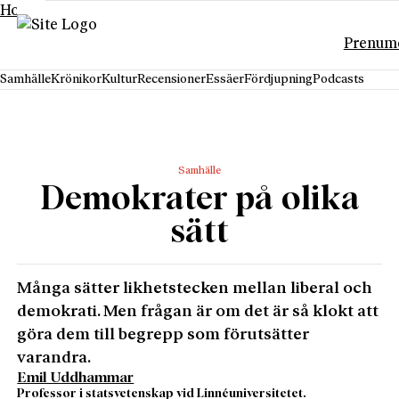
Hoppa till innehåll
Prenum
Samhälle
Krönikor
Kultur
Recensioner
Essäer
Fördjupning
Podcasts
Samhälle
Demokrater på olika
sätt
Många sätter likhetstecken mellan liberal och
demokrati. Men frågan är om det är så klokt att
göra dem till begrepp som förutsätter
varandra.
Emil Uddhammar
Professor i statsvetenskap vid Linnéuniversitetet.