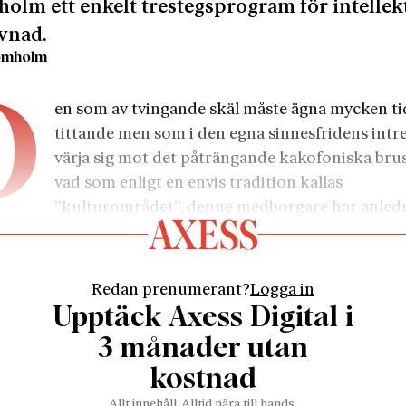
olm ett enkelt trestegsprogram för intellek
vnad.
römholm
D
en som av tvingande skäl måste ägna mycken tid
tittande men som i den egna sinnesfridens intres
värja sig mot det påträngande kakofoniska brus
vad som enligt en envis tradition kallas
”kulturområdet”, denne medborgare har anledn
erväga möjliga överlevnadsstrategier.
bidrag till dessa överväganden i det själsliga självförsv
kall här ett enkelt tillvägagångssätt föreslås. Det omfatt
Redan prenumerant?
Logga in
 vilka det första och det tredje är de ojämförligt svåraste
Upptäck Axess Digital i
 i gengäld behagligt och kan bli en källa till stor glädje.
3 månader utan
t handlar om att inrätta en fredad zon åt sig, ett andlig
kostnad
um om man så vill. Michel de Montaigne använder ord
–boutique
, det lilla slutna rummet innanför butiken. De
Allt innehåll. Alltid nära till hands.