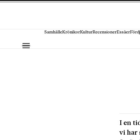
Hoppa till innehåll
Samhälle
Krönikor
Kultur
Recensioner
Essäer
Förd
I en t
vi har