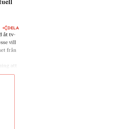
tuell
DELA
 åt tv-
se vill
et från
ing att
arets
ar tre
. Det
t
et
n senare