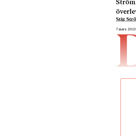
Strömh
överle
Stig St
7 mars 2013
noga öv
Som ett 
tjänst s
steg, av
andra är
Projekte
skyddsr
arrière