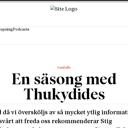
jupning
Podcasts
Samhälle
En säsong med
Thukydides
id då vi översköljs av så mycket ytlig informat
 svårt att freda oss rekommenderar Stig