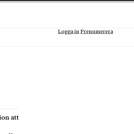
Logga in
Prenumerera
ion att