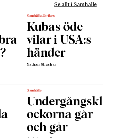
n
Se allt i Samhälle
I fråga
Samhälle
Utrikes
dessa
Kubas öde
rgiskt
 bra
vilar i USA:s
g?
händer
eten.
vliga
Nathan Shachar
ing i en
adant ut
Samhälle
att vara
Undergångskl
skall
la
ockorna går
 –
och går
lturlivet
la