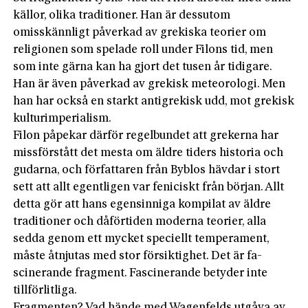
källor, olika traditioner. Han är dessutom
omisskännligt påverkad av grekiska teorier om
religionen som spelade roll under Filons tid, men
som inte gärna kan ha gjort det tusen år tidigare.
Han är även påverkad av grekisk meteorologi. Men
han har också en starkt antigrekisk udd, mot grekisk
kulturimperialism.
Filon påpekar därför regelbundet att grekerna har
missförstått det mesta om äldre tiders historia och
gudarna, och författaren från Byblos hävdar i stort
sett att allt ­egentligen var feniciskt från början. Allt
detta gör att hans egensinniga kompilat av äldre
traditioner och dåförtiden moderna teorier, alla
sedda genom ett mycket speciellt temperament,
måste åtnjutas med stor försiktighet. Det är fa­
scinerande fragment. Fascinerande betyder inte
tillförlitliga.
Fragmenten? Vad hände med Wagenfelds utgåva av