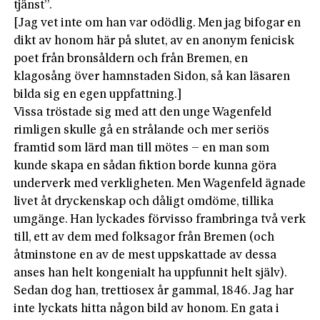
tjänst”.
[Jag vet inte om han var odödlig. Men jag bifogar en
dikt av honom här på slutet, av en anonym fenicisk
poet från bronsåldern och från Bremen, en
klagosång över hamnstaden Sidon, så kan läsaren
bilda sig en egen uppfattning.]
Vissa tröstade sig med att den unge Wagenfeld
rimligen skulle gå en strålande och mer seriös
framtid som lärd man till mötes – en man som
kunde skapa en sådan fiktion borde kunna göra
underverk med verkligheten. Men Wagenfeld ägnade
livet åt dryckenskap och dåligt omdöme, tillika
umgänge. Han lyckades förvisso frambringa två verk
till, ett av dem med folksagor från Bremen (och
åtminstone en av de mest uppskattade av dessa
anses han helt kongenialt ha uppfunnit helt själv).
Sedan dog han, trettiosex år gammal, 1846. Jag har
inte lyckats hitta någon bild av honom. En gata i