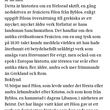
är nu min.
Detta är historien om en förlorad skrift, en gång
nedskriven av feniciern Filon från Byblos, enligt
uppgift Filons översättning till grekiska av ett
mycket, mycket äldre verk författat av hans
landsman Sanchuniathon. Det handlar om den
antika civilisationen Fenicien, om en ung tysk som
på 1830-talet kunde meddela världen att han hade
återfunnit ett betydelsefullt uråldrigt verk som
ansågs vara försvunnet för evigt, men också om en
epok i Europas historia, när törsten var svår efter
antika riken, fler, äldre, andra och mer främmande
än Grekland och Rom.
Bokfynd.
Vi börjar med Filon, som levde under det förs­ta eller
andra århundradet efter Kristus, och som kom från
Byblos, en hamnstad i dagens Libanon, i närheten av
Beirut. Det har länge varit känt att Filon gav ut ett