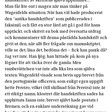
handskrifter av skriftens själva uppfinnare…
Man får lite ont i magen när man tänker på
Wagenfelds situation. När han väl hade producerat
den ”antika handskriften” som publicerades i
faksimil, och fått en stor lärd att gå i god för hans
upptäckt, och skrivit en bok med översatta utdrag
och kommentarer till denna påstådda handskrift och
givit ut den, när allt fler frågade om manuskriptet,
ville se det, läsa det, bedöma det – fick han panik då?
Jag vet inte. Han ljög, han hittade på, kom på nya
lögner för att täcka över de gamla. Men
ramberättelsen var inte alls lika bra som själva
texten. Wagenfeld visade som bevis upp brevet från
den portugisiske officeren, som enligt egen uppgift
hette Pereiro, vilket (till skillnad från Pereira) inte är
ett riktigt namn, klostret där handskriften sades ha
upphittats fanns inte, brevet självt hade postats i
Bremen, och en enklare undersökning gav vid