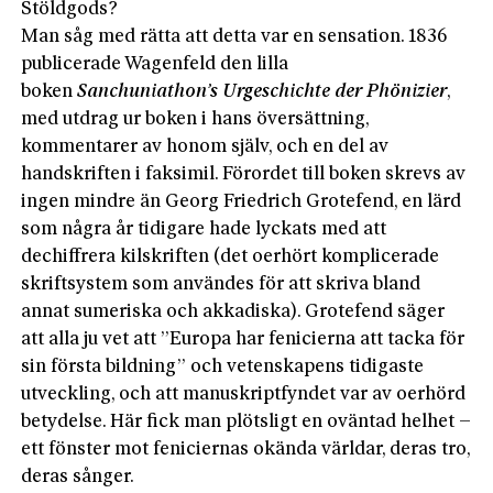
Stöldgods?
Man såg med rätta att detta var en sensation. 1836
publicerade Wagenfeld den lilla
boken
Sanchuniathon’s Urgeschichte der Phönizier
,
med utdrag ur boken i hans översättning,
kommentarer av honom själv, och en del av
handskriften i faksimil. Förordet till boken skrevs av
ingen mindre än Georg Friedrich Grotefend, en lärd
som några år tidigare hade lyckats med att
dechiffrera kilskriften (det oerhört komplicerade
skriftsystem som användes för att skriva bland
annat sumeriska och akkadiska). Grotefend säger
att alla ju vet att ”Europa har fenicierna att tacka för
sin första bildning” och vetenskapens tidigaste
utveckling, och att manuskriptfyndet var av oerhörd
betydelse. Här fick man plötsligt en oväntad helhet –
ett fönster mot feniciernas okända världar, deras tro,
deras sånger.