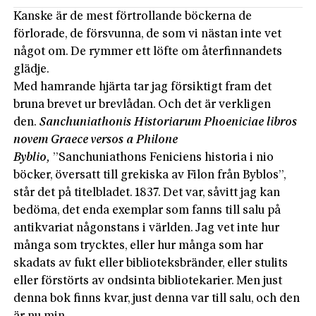
Kanske är de mest förtrollande böckerna de
förlorade, de försvunna, de som vi nästan inte vet
något om. De rymmer ett löfte om återfinnandets
glädje.
Med hamrande ­hjärta tar jag försiktigt fram det
bruna brevet ur brevlådan. Och det är verkligen
den.
Sanchuniathonis Historiarum Phoeniciae libros
novem Graece versos a Philone
Byblio,
”Sanchuniathons Feniciens historia i nio
böcker, översatt till grekiska av Filon från Byblos”,
står det på titelbladet. 1837. Det var, såvitt jag kan
bedöma, det enda exemplar som fanns till salu på
antikvariat någonstans i världen. Jag vet inte hur
många som trycktes, eller hur många som har
skadats av fukt eller biblioteksbränder, eller stulits
eller förstörts av ondsinta bibliotekarier. Men just
denna bok finns kvar, just denna var till salu, och den