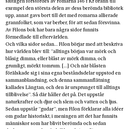
slutligen förstördes av romarna 146 f Kr brann till
exempel den största delen av dess berömda bibliotek
upp, annat gavs bort till det med romarna allierade
grannfolket, som var berber, för att sedan försvinna.
Av Filons bok har bara några sidor funnits
förmedlade till eftervärlden.
Och vilka sidor sedan… Filon börjar med att beskriva
hur världen blev till: ”alltings början var mörk och
blåsig dimma, eller blåst av mörk dimma, och
grumligt, mörkt tomrum. […] Och när blåsten
förälskade sig i sina egna beståndsdelar uppstod en
sammanblandning, och denna sammanflätning
kallades Längtan, och den är ursprunget till alltings
tillblivelse”. Så där håller det på. Det uppstår
naturkrafter och djur och slem och vatten och ljus.
Sedan uppstår ”gudar”, men Filon förklarar alla idéer
om gudar historiskt, i meningen att det har funnits
människor som har blivit berömda och sedan