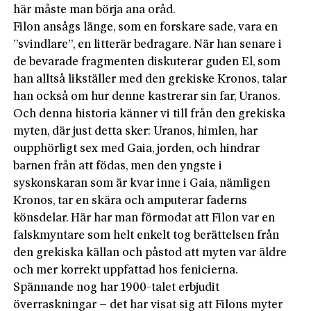
här måste man börja ana oråd.
Filon ansågs länge, som en forskare sade, vara en
”svindlare”, en litterär bedragare. När han senare i
de bevarade fragmenten diskuterar guden El, som
han alltså likställer med den grekiske Kronos, talar
han också om hur denne kastrerar sin far, Uranos.
Och denna hi­storia känner vi till från den grekiska
myten, där just detta sker: Uranos, himlen, har
oupphörligt sex med Gaia, jorden, och hindrar
barnen från att födas, men den yngste i
syskonskaran som är kvar inne i Gaia, nämligen
Kronos, tar en skära och amputerar faderns
könsdelar. Här har man förmodat att Filon var en
falskmyntare som helt enkelt tog berättelsen från
den grekiska källan och påstod att myten var äldre
och mer korrekt uppfattad hos fenicierna.
Spännande nog har 1900-talet erbjudit
överraskningar – det har visat sig att Filons myter