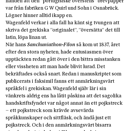
handen att den ”portugisiske överstens” brevpapper
var från fabriken G W Quirl und Sohn i Osnabrück.
Lögner hinner alltid ikapp en.
Wagenfeld verkar i alla fall ha känt sig tvungen att
skriva det grekiska ”originalet”, ”översätta” det till
latin, löpa linan ut.
När hans
Sanchuniathon-Filon
så kom ut 1837, året
efter den stora nyheten, hade entusiasmen över
upptäckten redan gått över i den bittra misstanken
eller vissheten att man hade blivit lurad. Det
bekräftades också snart. Redan i manuskriptet som
publicerats i faksimil fanns ett anmärkningsvärt
språkfel i grekiskan. Wagenfeld själv lär i sin
vänkrets aldrig ens ha låtit påskina att det sagolika
handskriftsfyndet var något annat än ett pojkstreck
– ett pojkstreck som krävde avsevärda
språkkunskaper och sittfläsk, och ändå just ett
pojkstreck. Och i den anmärkningsvärt bisarra