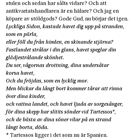
stulen och sedan har sålts vidare? Och att
antikvariatshandlaren är en hälare? Och jag en
köpare av stöldgods? Gode Gud, nu börjar det igen.
Lyckliga Sidon, kastade havet dig upp på stranden,
som en pärla,
eller föll du från himlen, en skinande stjärna?
Fastlandet strålar i din glans, havet speglar din
glädjestrålande skönhet.
Du ser, vågornas drottning, dina undersåtar
korsa havet,
Och du fröjdas, som en lycklig mor.
Men blickar du långt bort kommer tårar att rinna
över dina kinder,
och vattna landet, och havet ljuda av sorgesånger,
för dina skepp har slitits sönder vid Tartessos*,
och de bästa av dina söner vilar på en strand
långt borta, döda.
* Tartessos ligger i det som nu är Spanien.