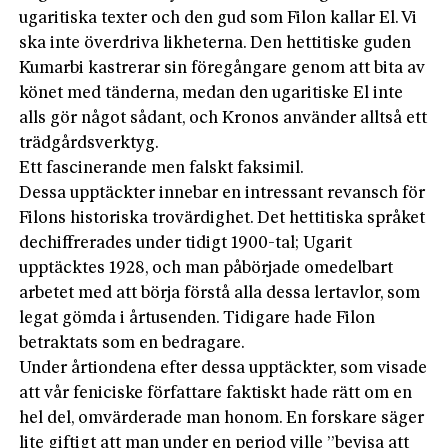
ugaritiska texter och den gud som Filon kallar El. Vi
ska inte överdriva likheterna. Den hettitiske guden
Kumarbi kastrerar sin föregångare genom att bita av
könet med tänderna, medan den ugaritiske El inte
alls gör något sådant, och Kronos använder alltså ett
trädgårdsverktyg.
Ett fascinerande men falskt faksimil.
Dessa upptäckter innebar en intressant revansch för
Filons historiska trovärdighet. Det hettitiska språket
dechiffrerades under tidigt 1900-tal; Ugarit
upptäcktes 1928, och man påbörjade omedelbart
arbetet med att börja förstå alla dessa lertavlor, som
legat gömda i årtusenden. Tidigare hade Filon
betraktats som en bedragare.
Under årtiondena efter dessa upptäckter, som visade
att vår feniciske författare faktiskt hade rätt om en
hel del, omvärderade man honom. En forskare säger
lite giftigt att man under en period ville ”bevisa att