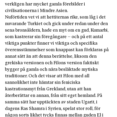
verkligen har mycket gamla förebilder i
civilisationerna i Mindre Asien.
Nuförtiden vet vi att hettiternas rike, som låg i det
nuvarande Turkiet och gick under redan under den
sena bronsåldern, hade en myt om en gud, Kumarbi,
som kastrerar sin föregångare – och på ett antal
viktiga punkter finner vi viktiga och specifika
överensstämmelser som knappast kan förklaras på
annat sätt än att denna berättelse, liksom den
grekiska versionen och Filons version faktiskt
bygger på gamla och nära besläktade mytiska
traditioner. Och det visar att Filon med all
sannolikhet inte hämtar sin feniciska
kastrationsmyt från Grekland, utan att han
återberättar en annan, från sitt eget hemland. På
samma sätt har upptäckten av staden Ugarit, i
dagens Ras Shamra i Syrien, spelat stor roll, för
någon sorts likhet tycks finnas mellan guden El i