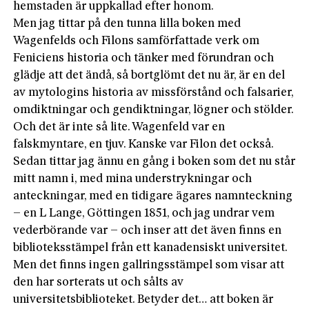
hemstaden är uppkallad efter honom.
Men jag tittar på den tunna lilla boken med
Wagenfelds och Filons samförfattade verk om
Feniciens historia och tänker med förundran och
glädje att det ändå, så bortglömt det nu är, är en del
av mytologins historia av missförstånd och falsarier,
omdiktningar och gendiktningar, lögner och stölder.
Och det är inte så lite. Wagenfeld var en
falskmyntare, en tjuv. Kanske var Filon det också.
Sedan tittar jag ännu en gång i boken som det nu står
mitt namn i, med mina understrykningar och
anteckningar, med en tidigare ägares namnteckning
– en L Lange, Göttingen 1851, och jag undrar vem
vederbörande var – och inser att det även finns en
biblioteksstämpel från ett kanadensiskt universitet.
Men det finns ingen gallringsstämpel som visar att
den har sorterats ut och sålts av
universitetsbiblioteket. Betyder det… att boken är