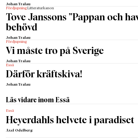
Johan Tralau
Fördjupning
Litteraturkanon
Tove Janssons ”Pappan och have
behövd
Johan Tralau
Fördjupning
Vi måste tro på Sverige
Johan Tralau
Essä
Därför kräftskiva!
Johan Tralau
Läs vidare inom Essä
Essä
Heyerdahls helvete i paradiset
Axel Odelberg