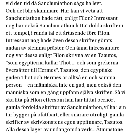
vid den tid då Sanchuniathon sägs ha levt.
Och det blir skummare. Hur kan vi veta att
Sanchuniathon hade rätt, enligt Filon? Intressant
nog har också Sanchuniathon hittat dolda skrifter i
ett tempel, i runda tal ett årtusende före Filon.
Intressant nog hade även dessa skrifter gömts
undan av slemma präster. Och ännu intressantare
nog var dessa enligt Filon skrivna av en Taautos,
”som egyptierna kallar Thot … och som grekerna
översätter till Hermes”. Taautos, den egyptiske
guden Thot och Hermes är alltså en och samma
person – en människa, inte en gud, men också den
människa som en gång uppfann själva skriften. Så vi
ska lita på Filon eftersom han har hittat oerhört
gamla fördolda skrifter av Sanchuniathon, vilka i sin
tur bygger på ofattbart, eller snarare otroligt, gamla
skrifter av skrivkonstens egen uppfinnare, Taautos.
Alla dessa lager av undangömda verk… Åtminstone