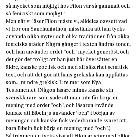
så mycket som möjligt hos Filon var så gammalt och
så feniciskt som möjligt”.
Men när vi läser Filon måste vi, alldeles oavsett vad
vi tror om Sanchuniathon, misstänka att han tycks
använda olika myter och olika traditioner, från olika
feniciska städer. Några gånger i texten ändras tonen,
och han använder ordet ”och” mycket generöst, och
det gör det troligt att han just här översätter en
äldre, kanske poetisk och med all säkerhet semitisk
text, och att det gör att hans grekiska kan uppfattas
som… mindre grekisk. Lite mer som Nya
Testamentet. (Någon läsare minns kanske sin
svensklärare, som sade att man inte får börja en
mening med ordet ”och”, och läsaren invände
kanske att Bibeln ju använder ”och” i början av
meningar, och kanske fick vederbörande svaret att
bara Bibeln fick börja en mening med ”och”.)
Så fragmenten tycks visa att Filon arbetar med olika