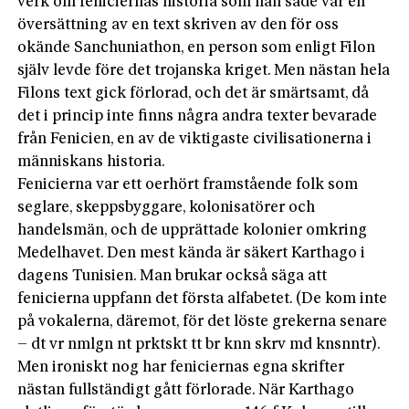
verk om feniciernas historia som han sade var en
översättning av en text skriven av den för oss
okände Sanchuniathon, en person som enligt Filon
själv levde före det trojans­ka kriget. Men nästan hela
Filons text gick förlorad, och det är smärtsamt, då
det i princip inte finns några andra texter bevarade
från Fenicien, en av de viktigaste civilisationerna i
människans historia.
Fenicierna var ett oerhört framstående folk som
seglare, skeppsbyggare, kolonisatörer och
handelsmän, och de upprättade kolonier omkring
Medelhavet. Den mest kända är säkert Karthago i
dagens Tunisien. Man brukar också säga att
fenicierna uppfann det första alfabetet. (De kom inte
på vokalerna, däremot, för det löste grekerna senare
– dt vr nmlgn nt prktskt tt br knn skrv md knsnntr).
Men ironiskt nog har feniciernas egna skrifter
nästan fullständigt gått förlorade. När Karthago