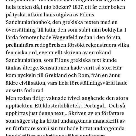
hela texten då, i nio böcker? 1837, ett år efter boken
på tyska, utkom hans utgåva av Filons
Sanchuniathonbok, den grekiska texten med en
översättning till latin, den som står i min bokhylla. I
lärda fotnoter hade Wagenfeld redan i den första,
preliminära redogörelsen försökt rekonstruera vilka
feniciska ord, eventuellt skrivna av en okänd
Sanchuniathon, som Filons grekiska text kunde
tänkas återge. Sensationen hade varit så stor. Här
kom nyckeln till Grekland och Rom, från en ännu
äldre civilisation, vars hela föreställningsvärld hade
ansetts förlorad.
Men redan tidigt vaknade tvivel angående den stora
upptäckten. Ett klosterbibliotek i Portugal… Och så
upphittas just denna text… Skriven av en författare
som säger sig ha hittat undangömda manuskrift av
en författare som i sin tur hade hittat undangömda