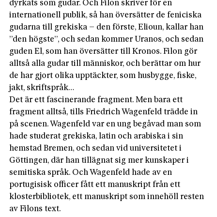
dyrkats som gudar. Och Filon skriver för en
internationell publik, så han översätter de feniciska
gudarna till grekiska – den förste, Elioun, kallar han
”den högste”, och sedan kommer Uranos, och sedan
guden El, som han översätter till Kronos. Filon gör
alltså alla gudar till människor, och berättar om hur
de har gjort olika upptäckter, som husbygge, fiske,
jakt, skriftspråk…
Det är ett fascinerande fragment. Men bara ett
fragment alltså, tills Friedrich Wagenfeld trädde in
på scenen. Wagenfeld var en ung begåvad man som
hade studerat grekiska, latin och arabiska i sin
hemstad Bremen, och sedan vid universitetet i
Göttingen, där han tillägnat sig mer kunskaper i
semitiska språk. Och Wagenfeld hade av en
portugisisk officer fått ett manuskript från ett
klosterbibliotek, ett manuskript som innehöll resten
av Filons text.