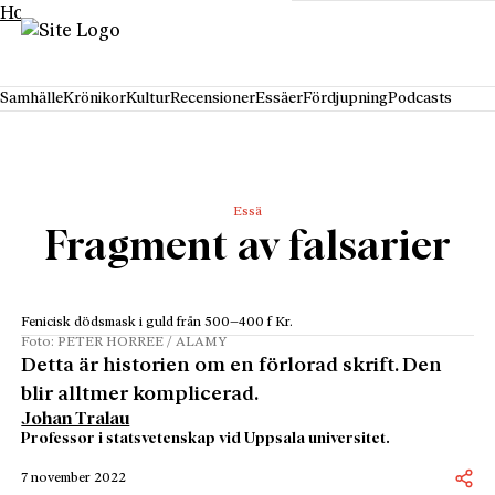
Hoppa till innehåll
Samhälle
Krönikor
Kultur
Recensioner
Essäer
Fördjupning
Podcasts
Essä
Fragment av falsarier
Fenicisk dödsmask i guld från 500–400 f Kr.
Foto: PETER HORREE / ALAMY
Detta är historien om en förlorad skrift. Den
blir alltmer komplicerad.
Johan Tralau
Professor i statsvetenskap vid Uppsala universitet.
7 november 2022