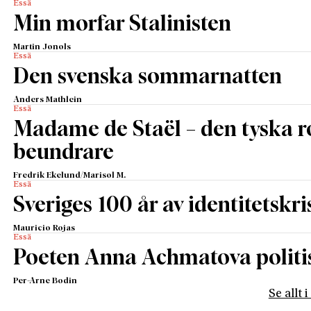
Essä
Min morfar Stalinisten
Martin Jonols
Essä
Den svenska sommarnatten
Anders Mathlein
Essä
Madame de Staël – den tyska 
beundrare
Fredrik Ekelund/Marisol M.
Essä
Sveriges 100 år av identitetskri
Mauricio Rojas
Essä
Poeten Anna Achmatova politis
Per-Arne Bodin
Se allt 