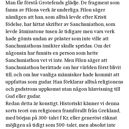
Man får förstå Grotefends glädje. De fragment som
fanns av Filons verk är underliga. Filon säger
nämligen att han, som alltså levde efter Kristi
födelse, har hittat skrifter av Sanchuniathon, som
levde åtminstone tusen år tidigare men vars verk
hade gömts undan av präster som inte ville att
Sanchuniathons insikter skulle spridas. Om det
någonsin har funnits en person som hette
Sanchuniathon vet vi inte. Men Filon säger att
Sanchuniathon berättade om hur världen först blivit
till, och om hur vanliga människor hade kommit att
uppfattas som gudar. Han förklarar alltså religionens
och gudstrons uppkomst utan någon hänvisning till
Gud eller gudar.
Redan detta är konstigt. Historiskt känner vi denna
sorts teori om religionen framförallt från Grekland,
med början på 300-talet f Kr, eller generöst räknat
möjligen så tidigt som 500-talet, men absolut inte