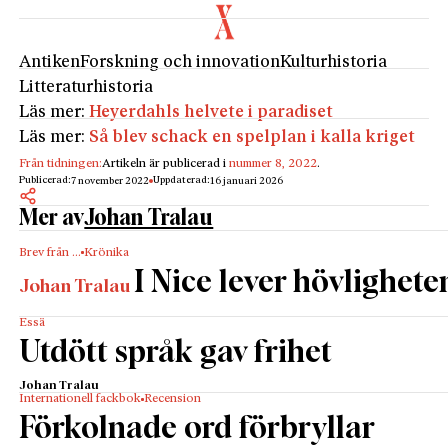
Antiken
Forskning och innovation
Kulturhistoria
Litteraturhistoria
Läs mer:
Heyerdahls helvete i paradiset
Läs mer:
Så blev schack en spelplan i kalla kriget
Från tidningen:
Artikeln är publicerad i
nummer 8, 2022
.
Publicerad:
Uppdaterad:
7 november 2022
16 januari 2026
Mer av
Johan Tralau
Brev från …
Krönika
I Nice lever hövlighete
Johan Tralau
Essä
Utdött språk gav frihet
Johan Tralau
Internationell fackbok
Recension
Förkolnade ord förbryllar