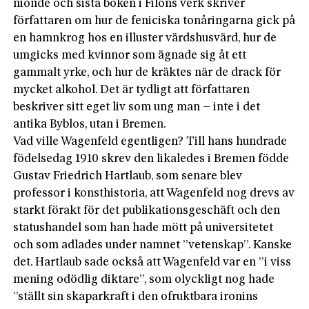
nionde och sista boken i Filons verk skriver
författaren om hur de feniciska tonåringarna gick på
en hamnkrog hos en illuster värdshusvärd, hur de
umgicks med kvinnor som ägnade sig åt ett
gammalt yrke, och hur de kräktes när de drack för
mycket alkohol. Det är tydligt att författaren
beskriver sitt eget liv som ung man – inte i det
antika Byblos, utan i Bremen.
Vad ville Wagenfeld egentligen? Till hans hundrade
födelsedag 1910 skrev den likaledes i Bremen födde
Gustav Friedrich Hartlaub, som senare blev
professor i konsthistoria, att Wagenfeld nog drevs av
starkt förakt för det publikationsgeschäft och den
statushandel som han hade mött på universitetet
och som adlades under namnet ”vetenskap”. Kanske
det. Hartlaub sade också att Wagenfeld var en ”i viss
mening odödlig diktare”, som olyckligt nog hade
”ställt sin skaparkraft i den ofruktbara ironins