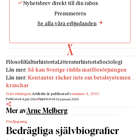
Nyhetsbrev direkt till din inbox
Prenumerera
Se alla våra erbjudanden
Filosofi
Kulturhistoria
Litteraturhistoria
Sociologi
Läs mer:
Så kan Sverige rädda matförsörjningen
Läs mer:
Kontanter räcker inte om betalsystemen
kraschar
Från tidningen:
Artikeln är publicerad i
nummer 4, 2007
.
Publicerad:
Uppdaterad:
4 juli 2011
16 januari 2026
Mer av
Arne Melberg
Fördjupning
Bedrägliga självbiografier