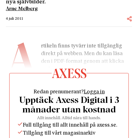
nya självbilder.
Arne Melberg
4 juli 2011
A
rtikeln finns tyvärr inte tillgänglig 
direkt på webben. Men du kan läsa 
den i PDF-format genom att klicka 
nedan.
Redan prenumerant?
Logga in
Upptäck Axess Digital i 3
månader utan kostnad
				Läs som PDF				
Allt innehåll. Alltid nära till hands.
Full tillgång till allt innehåll på axess.se.
Tillgång till vårt magasinarkiv