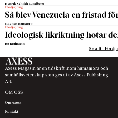
Henrik Schildt Lundberg
Fördjupning
Så blev Venezuela en fristad fö
Magnus Ranstorp
Fördjupning
Ideologisk likriktning hotar de
Bo Rothstein
Se allt i Förd
Axess Magasin är en tidskrift inom humaniora och
samhällsvetenskap som ges ut av Axess Publishing
AB.
OM OSS
Om Axess
Kontakt