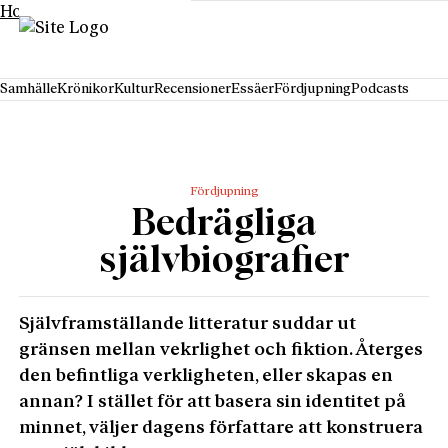
Hoppa till innehåll
Samhälle
Krönikor
Kultur
Recensioner
Essäer
Fördjupning
Podcasts
Fördjupning
Bedrägliga
självbiografier
Självframställande litteratur suddar ut
gränsen mellan vekrlighet och fiktion. Återges
den befintliga verkligheten, eller skapas en
annan? I stället för att basera sin identitet på
minnet, väljer dagens författare att konstruera