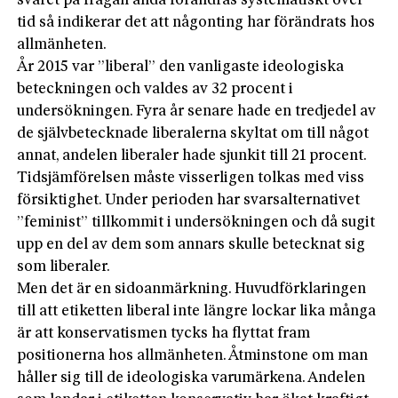
svaret på frågan ändå förändras systematiskt över
tid så indikerar det att någonting har förändrats hos
allmänheten.
År 2015 var ”liberal” den vanligaste ideologiska
beteckningen och valdes av 32 procent i
undersökningen. Fyra år senare hade en tredjedel av
de självbetecknade liberalerna skyltat om till något
annat, andelen liberaler hade sjunkit till 21 procent.
Tidsjämförelsen måste visserligen tolkas med viss
försiktighet. Under perioden har svarsalternativet
”feminist” tillkommit i undersökningen och då sugit
upp en del av dem som annars skulle betecknat sig
som liberaler.
Men det är en sidoanmärkning. Huvudförklaringen
till att etiketten liberal inte längre lockar lika många
är att konservatismen tycks ha flyttat fram
positionerna hos allmänheten. Åtminstone om man
håller sig till de ideologiska varumärkena. Andelen