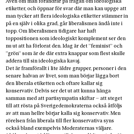
Även om man förändrar på frågan om ideologiska
etiketter, och öppnar för svar där man kan uppge att
man tycker att flera ideologiska etiketter stämmer in
på en själv i olika grad, går liberalismen ändå inte i
topp. Om liberalismen tidigare har haft
toppositionen som ideologiskt komplement ser den
nu ut att ha förlorat den. Idag är det ”feminist” och
”grön” som är de där extra knappar som flest skulle
addera till sin ideologiska kavaj.
Det är framförallt i lite äldre grupper, personer i den
senare halvan av livet, som man börjar lägga bort
den liberala etiketten och oftare kallar sig
konservativ. Delvis ser det ut att kunna hänga
samman med att partisympatin skiftar – att steget
till att rösta på Sverigedemokraterna också åtföljs
av att man hellre börjar kalla sig konservativ. Men
rörelsen från liberala till fler konservativa syns
också bland exempelvis Moderaternas väljare.