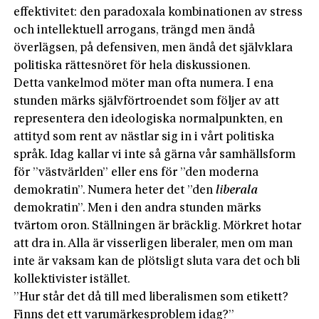
effektivitet: den paradoxala kombinationen av stress
och intellektuell arrogans, trängd men ändå
överlägsen, på defensiven, men ändå det självklara
politiska rättesnöret för hela diskussionen.
Detta vankelmod möter man ofta numera. I ena
stunden märks självförtroendet som följer av att
representera den ideologiska normalpunkten, en
attityd som rent av nästlar sig in i vårt politiska
språk. Idag kallar vi inte så gärna vår samhällsform
för ”västvärlden” eller ens för ”den moderna
demokratin”. Numera heter det ”den
liberala
demokratin”. Men i den andra stunden märks
tvärtom oron. Ställningen är bräcklig. Mörkret hotar
att dra in. Alla är visserligen liberaler, men om man
inte är vaksam kan de plötsligt sluta vara det och bli
kollektivister istället.
”Hur står det då till med liberalismen som etikett?
Finns det ett varumärkesproblem idag?”