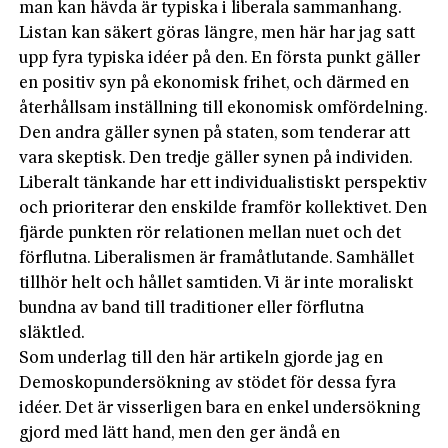
man kan hävda är typiska i liberala sammanhang.
Listan kan säkert göras längre, men här har jag satt
upp fyra typiska idéer på den. En första punkt gäller
en positiv syn på ekonomisk frihet, och därmed en
återhållsam inställning till ekonomisk omfördelning.
Den andra gäller synen på staten, som tenderar att
vara skeptisk. Den tredje gäller synen på individen.
Liberalt tänkande har ett individualistiskt perspektiv
och prioriterar den enskilde framför kollektivet. Den
fjärde punkten rör relationen mellan nuet och det
förflutna. Liberalismen är framåtlutande. Samhället
tillhör helt och hållet samtiden. Vi är inte moraliskt
bundna av band till traditioner eller förflutna
släktled.
Som underlag till den här artikeln gjorde jag en
Demoskopundersökning av stödet för dessa fyra
idéer. Det är visserligen bara en enkel undersökning
gjord med lätt hand, men den ger ändå en