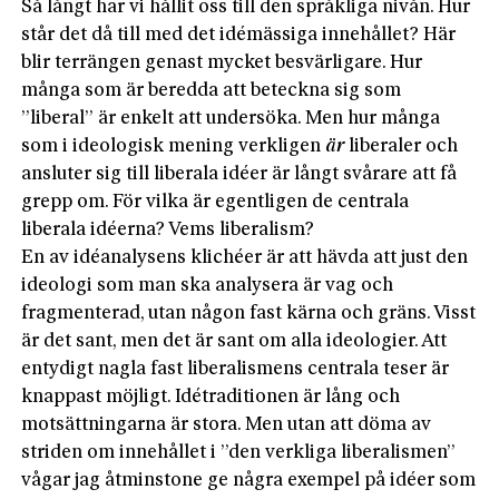
Så långt har vi hållit oss till den språkliga nivån. Hur
står det då till med det idémässiga innehållet? Här
blir terrängen genast mycket besvärligare. Hur
många som är beredda att beteckna sig som
”liberal” är enkelt att undersöka. Men hur många
som i ideologisk mening verkligen
är
liberaler och
ansluter sig till liberala idéer är långt svårare att få
grepp om. För vilka är egentligen de centrala
liberala idéerna? Vems liberalism?
En av idéanalysens klichéer är att hävda att just den
ideologi som man ska analysera är vag och
fragmenterad, utan någon fast kärna och gräns. Visst
är det sant, men det är sant om alla ideologier. Att
entydigt nagla fast liberalismens centrala teser är
knappast möjligt. Idétraditionen är lång och
motsättningarna är stora. Men utan att döma av
striden om innehållet i ”den verkliga liberalismen”
vågar jag åtminstone ge några exempel på idéer som