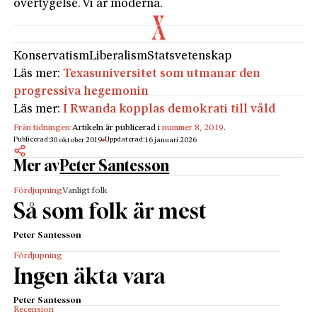
övertygelse. Vi är moderna.
Konservatism
Liberalism
Statsvetenskap
Läs mer:
Texasuniversitet som utmanar den
progressiva hegemonin
Läs mer:
I Rwanda kopplas demokrati till våld
Från tidningen:
Artikeln är publicerad i
nummer 8, 2019
.
Publicerad:
Uppdaterad:
30 oktober 2019
16 januari 2026
Mer av
Peter Santesson
Fördjupning
Vanligt folk
Så som folk är mest
Peter Santesson
Fördjupning
Ingen äkta vara
Peter Santesson
Recension