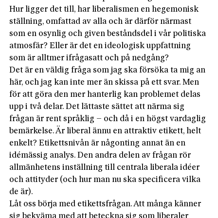
Hur ligger det till, har liberalismen en hegemonisk
ställning, omfattad av alla och är därför närmast
som en osynlig och given beståndsdel i vår politiska
atmosfär? Eller är det en ideologisk uppfattning
som är alltmer ifrågasatt och på nedgång?
Det är en väldig fråga som jag ska försöka ta mig an
här, och jag kan inte mer än skissa på ett svar. Men
för att göra den mer hanterlig kan problemet delas
upp i två delar. Det lättaste sättet att närma sig
frågan är rent språklig – och då i en högst vardaglig
bemärkelse. Är liberal ännu en attraktiv etikett, helt
enkelt? Etikettsnivån är någonting annat än en
idémässig analys. Den andra delen av frågan rör
allmänhetens inställning till centrala liberala idéer
och attityder (och hur man nu ska specificera vilka
de är).
Låt oss börja med etikettsfrågan. Att många känner
sig bekväma med att beteckna sig som liberaler