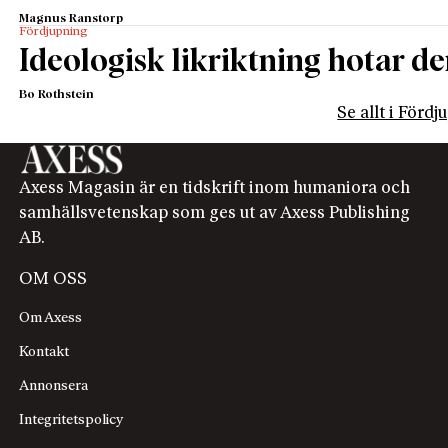
Magnus Ranstorp
Fördjupning
Ideologisk likriktning hotar de
Bo Rothstein
Se allt i Förd
Axess Magasin är en tidskrift inom humaniora och
samhällsvetenskap som ges ut av Axess Publishing
AB.
OM OSS
Om Axess
Kontakt
Annonsera
Integritetspolicy