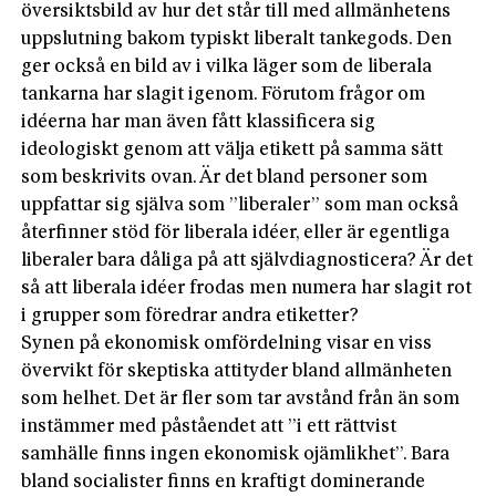
översiktsbild av hur det står till med allmänhetens
uppslutning bakom typiskt liberalt tankegods. Den
ger också en bild av i vilka läger som de liberala
tankarna har slagit igenom. Förutom frågor om
idéerna har man även fått klassificera sig
ideologiskt genom att välja etikett på samma sätt
som beskrivits ovan. Är det bland personer som
uppfattar sig själva som ”liberaler” som man också
återfinner stöd för liberala idéer, eller är egentliga
liberaler bara dåliga på att självdiagnosticera? Är det
så att liberala idéer frodas men numera har slagit rot
i grupper som föredrar andra etiketter?
Synen på ekonomisk omfördelning visar en viss
övervikt för skeptiska attityder bland allmänheten
som helhet. Det är fler som tar avstånd från än som
instämmer med påståendet att ”i ett rättvist
samhälle finns ingen ekonomisk ojämlikhet”. Bara
bland socialister finns en kraftigt dominerande