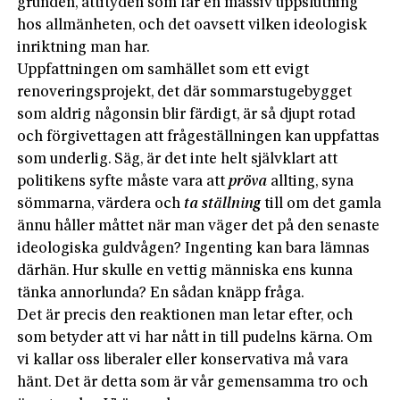
grunden, attityden som får en massiv uppslutning
hos allmänheten, och det oavsett vilken ideologisk
inriktning man har.
Uppfattningen om samhället som ett evigt
renoveringsprojekt, det där sommarstugebygget
som aldrig någonsin blir färdigt, är så djupt rotad
och förgivettagen att frågeställningen kan uppfattas
som underlig. Säg, är det inte helt självklart att
politikens syfte måste vara att
pröva
allting, syna
sömmarna, värdera och
ta ställning
till om det gamla
ännu håller måttet när man väger det på den senaste
ideologiska guldvågen? Ingenting kan bara lämnas
därhän. Hur skulle en vettig människa ens kunna
tänka annorlunda? En sådan knäpp fråga.
Det är precis den reaktionen man letar efter, och
som betyder att vi har nått in till pudelns kärna. Om
vi kallar oss liberaler eller konservativa må vara
hänt. Det är detta som är vår gemensamma tro och