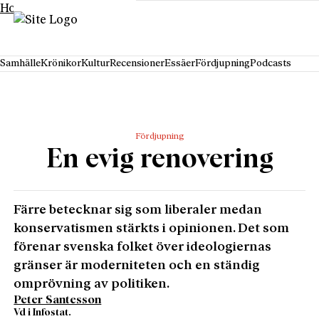
Hoppa till innehåll
Samhälle
Krönikor
Kultur
Recensioner
Essäer
Fördjupning
Podcasts
Fördjupning
En evig renovering
Färre betecknar sig som liberaler medan
konservatismen stärkts i opinionen. Det som
förenar svenska folket över ideologiernas
gränser är moderniteten och en ständig
omprövning av politiken.
Peter Santesson
Vd i Infostat.