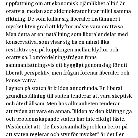
uppfattning om att ekonomisk ojämlikhet alltid är
orättvis, medan socialdemokrater lutar milt i samma
riktning. De som kallar sig liberaler instämmer i
mycket liten grad att klyftor måste vara orättvisa.
Men detta är en inställning som liberaler delar med
konservativa, som visar sig ha en minst lika
restriktiv syn på kopplingen mellan klyftor och
orättvisa. I omfördelningsfrågan finns
sammanfattningsvis ett hyggligt genomslag för ett
liberalt perspektiv, men frågan förenar liberaler och
konservativa.
I synen på staten är bilden annorlunda. En liberal
grundinställning till staten tenderar att vara skeptisk
och återhållsam. Men hos allmänheten tenderar
attityden att vara en annan. Bilden av den klåfingriga
och problemskapande staten har inte riktigt fäste.
Påståendet att ”de flesta samhällsproblem beror på
att staten reglerar och styr för mycket” är det fler