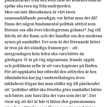
panikattacker från den som räds att kollektivismens
spöke ska resa sig från underjorden.
Men om inte liberalismen är vårt stora
sammanhållande paradigm, var hittar man det då?
Finns det någon fundamental politisk attityd som
förenar oss alla över ideologiernas gränser? Jag vill
hävda att det finns, och det handlar om den moderna
synen på samhället. Det som är det förenande kittet
är tron på det ständiga framsteget – att
morgondagen hela tiden ska vara bättre än
gårdagen. Vi är på väg någonstans, framåt, uppåt,
och politikens syfte är att vara kaptener på färden.
För att uppskatta hur utbredd den attityden är hos
allmänheten har jag i undersökningen även
inkluderat frågan hur man ställer sig till påståendet
att ”politiker alltid ska försöka göra samhället bättre
och bättre, inte bara låta det vara som det är”. Det
visar sig att det är här vi hittar den gemensamma