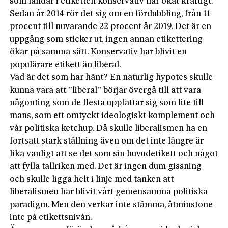
som landar i etiketten konservativ har ökat kraftigt.
Sedan år 2014 rör det sig om en fördubbling, från 11
procent till nuvarande 22 procent år 2019. Det är en
uppgång som sticker ut, ingen annan etikettering
ökar på samma sätt. Konservativ har blivit en
populärare etikett än liberal.
Vad är det som har hänt? En naturlig hypotes skulle
kunna vara att ”liberal” börjar övergå till att vara
någonting som de flesta uppfattar sig som lite till
mans, som ett omtyckt ideologiskt komplement och
vår politiska ketchup. Då skulle liberalismen ha en
fortsatt stark ställning även om det inte längre är
lika vanligt att se det som sin huvudetikett och något
att fylla tallriken med. Det är ingen dum gissning
och skulle ligga helt i linje med tanken att
liberalismen har blivit vårt gemensamma politiska
paradigm. Men den verkar inte stämma, åtminstone
inte på etikettsnivån.