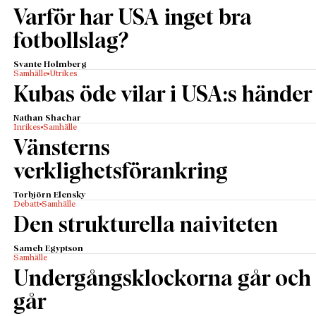
Varför har USA inget bra
fotbollslag?
Svante Holmberg
Samhälle
Utrikes
Kubas öde vilar i USA:s händer
Nathan Shachar
Inrikes
Samhälle
Vänsterns
verklighetsförankring
Torbjörn Elensky
Debatt
Samhälle
Den strukturella naiviteten
Sameh Egyptson
Samhälle
Undergångsklockorna går och
går