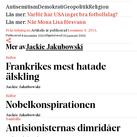
Antisemitism
Demokrati
Geopolitik
Religion
Läs mer:
Varför har USA inget bra fotbollslag?
Läs mer:
När Mona Lisa försvann
Från tidningen:
Artikeln är publicerad i
nummer 9, 2011
.
Publicerad:
Uppdaterad:
8 december 2011
16 januari 2026
Mer av
Jackie Jakubowski
Kultur
Frankrikes mest hatade
älskling
Jackie Jakubowski
Kultur
Nobelkonspirationen
Jackie Jakubowski
Samhälle
Antisionisternas dimridåer