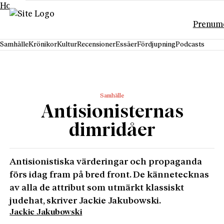
Hoppa till innehåll
Prenum
Samhälle
Krönikor
Kultur
Recensioner
Essäer
Fördjupning
Podcasts
Samhälle
Antisionisternas
dimridåer
Antisionistiska värderingar och propaganda
förs idag fram på bred front. De kännetecknas
av alla de attribut som utmärkt klassiskt
judehat, skriver Jackie Jakubowski.
Jackie Jakubowski