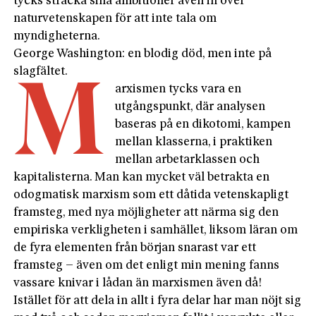
tycks sträcka sina ambitioner även in över
naturvetenskapen för att inte tala om
myndigheterna.
George Washington: en blodig död, men inte på
slagfältet.
M
arxismen tycks vara en
utgångspunkt, där analysen
baseras på en dikotomi, kampen
mellan klasserna, i praktiken
mellan arbetarklassen och
kapitalisterna. Man kan mycket väl betrakta en
odogmatisk marxism som ett dåtida vetenskapligt
framsteg, med nya möjligheter att närma sig den
empiriska verkligheten i samhället, liksom läran om
de fyra elementen från början snarast var ett
framsteg – även om det enligt min mening fanns
vassare knivar i lådan än marxismen även då!
Istället för att dela in allt i fyra delar har man nöjt sig