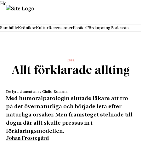
Hoppa till innehåll
Samhälle
Krönikor
Kultur
Recensioner
Essäer
Fördjupning
Podcasts
Essä
Allt förklarade allting
De fyra elementen av Giulio Romana.
Med humoralpatologin slutade läkare att tro
på det övernaturliga och började leta efter
naturliga orsaker. Men framsteget stelnade till
dogm där allt skulle pressas in i
förklaringsmodellen.
Johan Frostegård