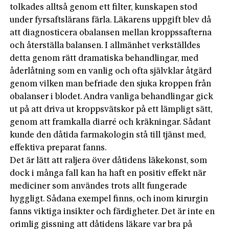
tolkades alltså genom ett filter, kunskapen stod
under fyrsaftslärans färla. Läkarens uppgift blev då
att diagnosticera obalansen mellan kroppssafterna
och återställa balansen. I allmänhet verkställdes
detta genom rätt dramatiska behandlingar, med
åderlåtning som en vanlig och ofta självklar åtgärd
genom vilken man befriade den sjuka kroppen från
obalanser i blodet. Andra vanliga behandlingar gick
ut på att driva ut kroppsvätskor på ett lämpligt sätt,
genom att framkalla diarré och kräkningar. Sådant
kunde den dåtida farmakologin stå till tjänst med,
effektiva preparat fanns.
Det är lätt att raljera över dåtidens läkekonst, som
dock i många fall kan ha haft en positiv effekt när
mediciner som användes trots allt fungerade
hyggligt. Sådana exempel finns, och inom kirurgin
fanns viktiga insikter och färdigheter. Det är inte en
orimlig gissning att dåtidens läkare var bra på