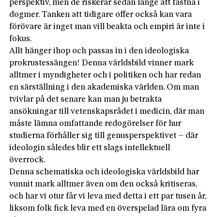
perspektiv, men de riskerar sedan länge att fastna i
dogmer. Tanken att tidigare offer också kan vara
förövare är inget man vill beakta och empiri är inte i
fokus.
Allt hänger ihop och passas in i den ideologiska
prokrustessängen! Denna världsbild vinner mark
alltmer i myndigheter och i politiken och har redan
en särställning i den akademiska världen. Om man
tvivlar på det senare kan man ju betrakta
ansökningar till vetenskapsrådet i medicin, där man
måste lämna omfattande redogörelser för hur
studierna förhåller sig till genusperspektivet – där
ideologin således blir ett slags intellektuell
överrock.
Denna schematiska och ideologiska världsbild har
vunnit mark alltmer även om den också kritiseras,
och har vi otur får vi leva med detta i ett par tusen år,
liksom folk fick leva med en överspelad lära om fyra