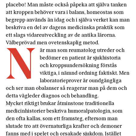
placebo! Man måste också påpeka att själva tanken
att kroppen behöver vara i balans, homeostas som
begrepp används än idag och i själva verket kan man
beskriva en del av dagens medicinska praktik som
ett slags vidareutveckling av de antika lärorna.
Välbeprövad men ovetenskaplig metod.
N
är man som reumatolog utreder och
bedömer en patient är sjukhistoria
och kroppsundersökning förstås
viktiga, i nämnd ordning faktiskt. Men
laboratorieprover är oundgängliga
och ser man obalanser så reagerar man på dem och
detta vägleder diagnos och behandling.
Mycket riktigt brukar åtminstone traditionella
medicinhistorier beskriva humoralpatologin, som
den ofta kallas, som ett framsteg, eftersom man
slutade tro att övernaturliga krafter och demoner
fanns med i spelet och orsakade sjukdom. Istället