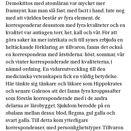
Demokritos med atomläran var mycket mer
framsynt, kan man slå fast, med facit i hand. Inte nog
med att världen består av fyra element, de
korresponderar dessutom med fyra kvaliteter och en
kvalitet var antingen torr, het, kall och våt. För att
göra saker än mer intrikata och till synes erbjuda en
heltäckande förklaring av tillvaron, fanns det också
en korrespondens med årstiderna: höst, sommar, vår
och vinter korresponderade med kvaliteterna, i
nämnd ordning. En vidareutveckling till den
medicinska vetenskapen fick en väldig betydelse.
Här tänkte sig tänkare och läkare som Hippokrates
och senare Galenos att det fanns fyra kroppssafter
som förstås korresponderade med i de andra
delarna av lärobygget. Sjukdom berodde på en
obalans mellan dessa: blod, flegma, gul galla och
svart galla. Till detta kom ytterligare
korrespondenser, med personlighetstyper. Tillvaron