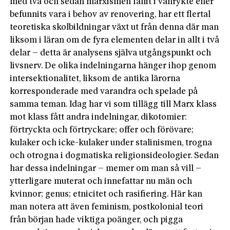
med två och sedan marxismen fallit i vanrykte eller
befunnits vara i behov av renovering, har ett flertal
teoretiska skolbildningar växt ut från denna där man
liksom i läran om de fyra elementen delar in allt i två
delar – detta är analysens själva utgångspunkt och
livsnerv. De olika indelningarna hänger ihop genom
intersektionalitet, liksom de antika lärorna
korresponderade med varandra och spelade på
samma teman. Idag har vi som tillägg till Marx klass
mot klass fått andra indelningar, dikotomier:
förtryckta och förtryckare; offer och förövare;
kulaker och icke-kulaker under stalinismen, trogna
och otrogna i dogmatiska religionsideologier. Sedan
har dessa indelningar – memer om man så vill –
ytterligare muterat och innefattar nu män och
kvinnor; genus; etnicitet och rasifiering. Här kan
man notera att även feminism, postkolonial teori
från början hade viktiga poänger, och pigga