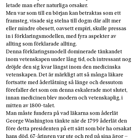
letade man efter naturliga orsaker.
Men var som till en början kan betraktas som ett
framsteg, visade sig stelna till dogm där allt mer
eller mindre obesett, oavsett empiri, skulle pressas
in i förklaringsmodellen, med fyra aspekter av
allting som förklarade allting.
Denna förklaringsmodell dominerade tänkandet
inom vetenskapen under lång tid, och intressant nog
dröjde den sig kvar längst inom den medicinska
vetenskapen. Det är märkligt att så många läkare
fortsatte med åderlåtning så länge och dessutom
förefaller det som om denna eskalerade mot slutet,
innan medicinen blev modern och vetenskaplig, i
mitten av 1800-talet.
Man måste fundera på vad läkarna som åderlät
George Washington tänkte när de 1799 åderlät den
före detta presidenten på ett sätt som bör ha orsakat
hans död. 67-åringen var ute och red på sina ägor –