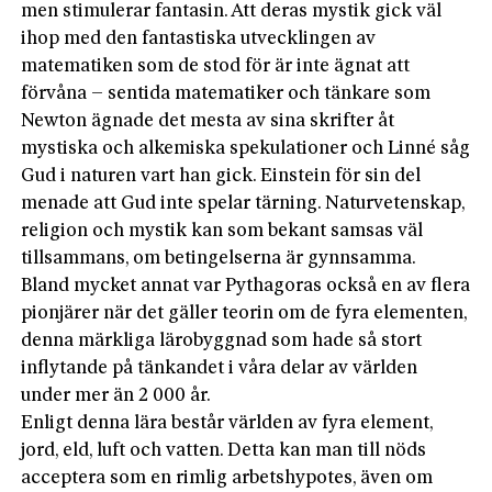
men stimulerar fantasin. Att deras mystik gick väl
ihop med den fantastiska utvecklingen av
matematiken som de stod för är inte ägnat att
förvåna – sentida matematiker och tänkare som
Newton ägnade det mesta av sina skrifter åt
mystiska och alkemiska spekulationer och Linné såg
Gud i naturen vart han gick. Einstein för sin del
menade att Gud inte spelar tärning. Naturvetenskap,
religion och mystik kan som bekant samsas väl
tillsammans, om betingelserna är gynnsamma.
Bland mycket annat var Pythagoras också en av flera
pionjärer när det gäller teorin om de fyra elementen,
denna märkliga lärobyggnad som hade så stort
inflytande på tänkandet i våra delar av världen
under mer än 2 000 år.
Enligt denna lära består världen av fyra element,
jord, eld, luft och vatten. Detta kan man till nöds
acceptera som en rimlig arbetshypotes, även om