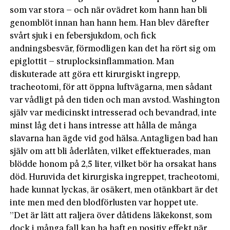
som var stora – och när ovädret kom hann han bli
genomblöt innan han hann hem. Han blev därefter
svårt sjuk i en febersjukdom, och fick
andningsbesvär, förmodligen kan det ha rört sig om
epiglottit – struplocksinflammation. Man
diskuterade att göra ett kirurgiskt ingrepp,
tracheotomi, för att öppna luftvägarna, men sådant
var vådligt på den tiden och man avstod. Washington
själv var medicinskt intresserad och bevandrad, inte
minst låg det i hans intresse att hålla de många
slavarna han ägde vid god hälsa. Antagligen bad han
själv om att bli åderlåten, vilket effektuerades, man
blödde honom på 2,5 liter, vilket bör ha orsakat hans
död. Huruvida det kirurgiska ingreppet, tracheotomi,
hade kunnat lyckas, är osäkert, men otänkbart är det
inte men med den blodförlusten var hoppet ute.
”Det är lätt att raljera över då­tidens läkekonst, som
dock i många fall kan ha haft en positiv effekt när