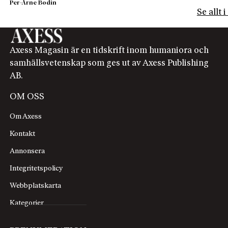
Per-Arne Bodin
Se allt 
Axess Magasin är en tidskrift inom humaniora och
samhällsvetenskap som ges ut av Axess Publishing
AB.
OM OSS
Om Axess
Kontakt
Annonsera
Integritetspolicy
Webbplatskarta
Kategorier