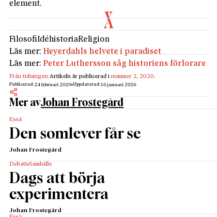
element.
Filosofi
Idéhistoria
Religion
Läs mer:
Heyerdahls helvete i paradiset
Läs mer:
Peter Luthersson såg historiens förlorare
Från tidningen:
Artikeln är publicerad i
nummer 2, 2020
.
Publicerad:
Uppdaterad:
24 februari 2020
16 januari 2026
Mer av
Johan Frostegård
Essä
Den somlever får se
Johan Frostegård
Debatt
Samhälle
Dags att börja
experimentera
Johan Frostegård