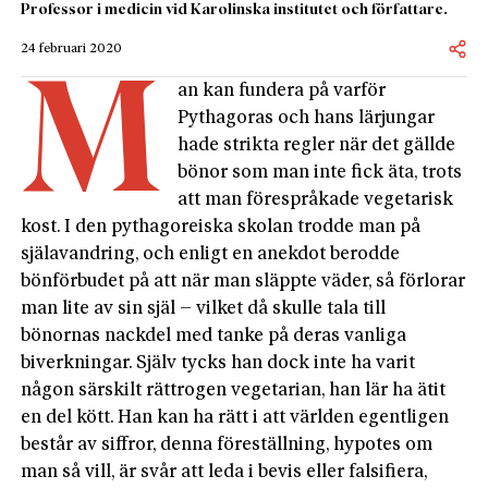
Professor i medicin vid Karolinska institutet och författare.
24 februari 2020
M
an kan fundera på varför
Pythagoras och hans lärjungar
hade strikta regler när det gällde
bönor som man inte fick äta, trots
att man förespråkade vegetarisk
kost. I den pythagoreiska skolan trodde man på
själavandring, och enligt en anekdot berodde
bönförbudet på att när man släppte väder, så förlorar
man lite av sin själ – vilket då skulle tala till
bönornas nackdel med tanke på deras vanliga
biverkningar. Själv tycks han dock inte ha varit
någon särskilt rättrogen vegetarian, han lär ha ätit
en del kött. Han kan ha rätt i att världen egentligen
består av siffror, denna föreställning, hypotes om
man så vill, är svår att leda i bevis eller falsifiera,