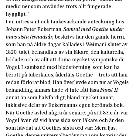
mediciner som användes trots allt fungerade
hyggligt.”
I en intressant och tankeväckande anteckning hos
Johann Peter Eckerman,
Samtal med Goethe under
hans sista levnadsår,
beskrivs hur den gamle herrn,
som han på äldre dagar kallades i Weimar i slutet av
1820-talet, behandlats av sin läkare, den kulturella,
bildade och av allt att döma mycket sympatiska dr
Vogel. I samband med blodstörtning, som kan ha
berott på tuberkulos, åderläts Goethe – trots att han
redan förlorat blod. Han överlevde som tur är Vogels
behandling, annars hade vi inte fått läsa
Faust II
annat än som halvfärdigt, bland mycket annat,
inklusive delar av Eckermanns egen berömda bok.
När Goethe avled några år senare, på sitt 83:e år, var
Vogel även då vid hans sida som läkare och är den
som hävdat att Goethes sista ord var: Mera ljus.
Goethe, denne universalbegåvning som lovprisades