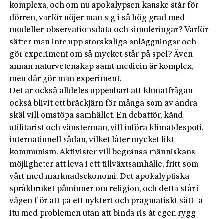
komplexa, och om nu apokalypsen kanske står för
dörren, varför nöjer man sig i så hög grad med
modeller, observationsdata och simuleringar? Varför
sätter man inte upp storskaliga anläggningar och
gör experiment om så mycket står på spel? Även
annan naturvetenskap samt medicin är komplex,
men där gör man experiment.
Det är också alldeles uppenbart att klimatfrågan
också blivit ett bräckjärn för många som av andra
skäl vill omstöpa samhället. En debattör, känd
utilitarist och vänsterman, vill införa klimatdespoti,
internationell sådan, vilket låter mycket likt
kommunism. Aktivister vill begränsa människans
möjligheter att leva i ett tillväxtsamhälle, fritt som
vårt med marknadsekonomi. Det apokalyptiska
språkbruket påminner om religion, och detta står i
vägen f ör att på ett nyktert och pragmatiskt sätt ta
itu med problemen utan att binda ris åt egen rygg