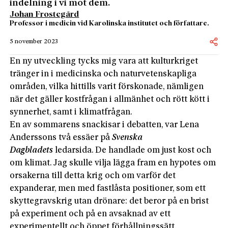
indelning i vi mot dem.
Johan Frostegård
Professor i medicin vid Karolinska institutet och författare.
5 november 2023
En ny utveckling tycks mig vara att kulturkriget
tränger in i medicinska och naturvetenskapliga
områden, vilka hittills varit förskonade, nämligen
när det gäller kostfrågan i allmänhet och rött kött i
synnerhet, samt i klimatfrågan.
En av sommarens snackisar i debatten, var Lena
Anderssons två essäer på
Svenska
Dagbladets
ledarsida. De handlade om just kost och
om klimat. Jag skulle vilja lägga fram en hypotes om
orsakerna till detta krig och om varför det
expanderar, men med fastlåsta positioner, som ett
skyttegravskrig utan drönare: det beror på en brist
på experiment och på en avsaknad av ett
experimentellt och öppet förhållningssätt.