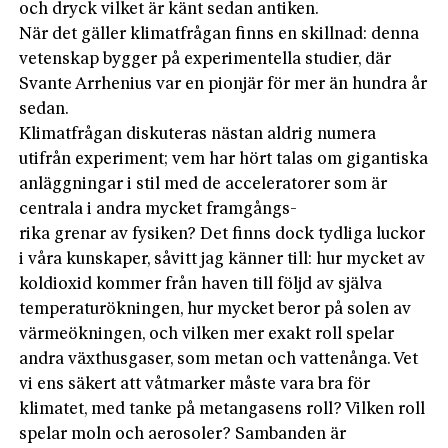
och dryck vilket är känt sedan antiken.
När det gäller klimatfrågan finns en skillnad: denna
vetenskap bygger på experimentella studier, där
Svante Arrhenius var en pionjär för mer än hundra år
sedan.
Klimatfrågan diskuteras nästan aldrig numera
utifrån experiment; vem har hört talas om gigantiska
anläggningar i stil med de acceleratorer som är
centrala i andra mycket framgångs-
rika grenar av fysiken? Det finns dock tydliga luckor
i våra kunskaper, såvitt jag känner till: hur mycket av
koldioxid kommer från haven till följd av själva
temperaturökningen, hur mycket beror på solen av
värmeökningen, och vilken mer exakt roll spelar
andra växthusgaser, som metan och vattenånga. Vet
vi ens säkert att våtmarker måste vara bra för
klimatet, med tanke på metangasens roll? Vilken roll
spelar moln och aerosoler? Sambanden är