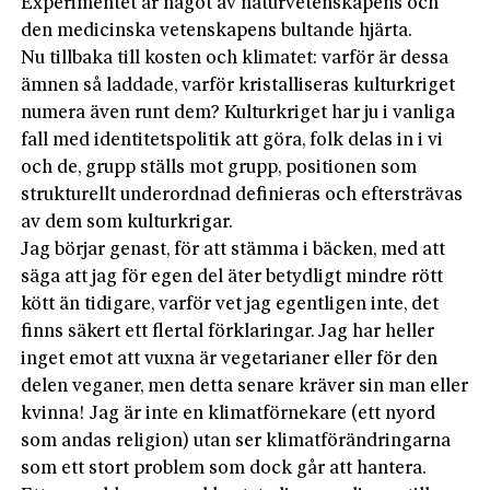
Experimentet är något av naturvetenskapens och
den medicinska vetenskapens bultande hjärta.
Nu tillbaka till kosten och klimatet: varför är dessa
ämnen så laddade, varför kristalliseras kulturkriget
numera även runt dem? Kulturkriget har ju i vanliga
fall med identitetspolitik att göra, folk delas in i vi
och de, grupp ställs mot grupp, positionen som
strukturellt underordnad definieras och eftersträvas
av dem som kulturkrigar.
Jag börjar genast, för att stämma i bäcken, med att
säga att jag för egen del äter betydligt mindre rött
kött än tidigare, varför vet jag egentligen inte, det
finns säkert ett flertal förklaringar. Jag har heller
inget emot att vuxna är vegetarianer eller för den
delen veganer, men detta senare kräver sin man eller
kvinna! Jag är inte en klimatförnekare (ett nyord
som andas religion) utan ser klimatförändringarna
som ett stort problem som dock går att hantera.