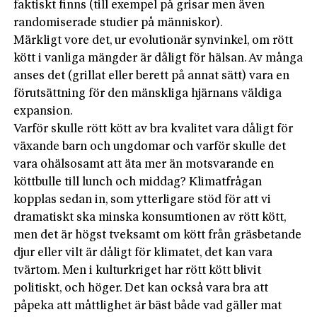
faktiskt finns (till exempel på grisar men även
randomiserade studier på människor).
Märkligt vore det, ur evolutionär synvinkel, om rött
kött i vanliga mängder är dåligt för hälsan. Av många
anses det (grillat eller berett på annat sätt) vara en
förutsättning för den mänskliga hjärnans väldiga
expansion.
Varför skulle rött kött av bra kvalitet vara dåligt för
växande barn och ungdomar och varför skulle det
vara ohälsosamt att äta mer än motsvarande en
köttbulle till lunch och middag? Klimatfrågan
kopplas sedan in, som ytterligare stöd för att vi
dramatiskt ska minska konsumtionen av rött kött,
men det är högst tveksamt om kött från gräsbetande
djur eller vilt är dåligt för klimatet, det kan vara
tvärtom. Men i kulturkriget har rött kött blivit
politiskt, och höger. Det kan också vara bra att
påpeka att måttlighet är bäst både vad gäller mat