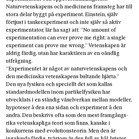
Naturvetenskapens och medicinens framsteg har till
stora delar byggt på experiment. Einstein, själv
förtjust i tankeexperiment och inte själv så aktiv
experimentator, lär ha sagt att: ”No amount of
experimentation can ever prove me right; a single
experiment can prove me wrong.” Vetenskapen är
aldrig färdig, utan har karaktären av en oändlig
utfrågning.
”Experimentet är något av naturveten­skapens och
den medicinska vetenskapens bultande hjärta.”
Den nya fysiken och speciellt det som kal­las
standardmodellen inom partikelfysiken har
utvecklats i en ständig växelverkan mellan modeller,
hypoteser å den ena sidan och experiment å den
andra. Den beskrivs ofta som den mest framgångs­
rika vetenskapliga teori som finns, kanske i
konkurrens med evolutionsteorin. Men den är
ingalunda färdig, tvärtom är den full av hål, brister,