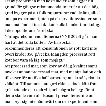
Ett av problemen med koststudier som ligger till
grund för gängse rekommendationer är att de i hög
grad bygger på att folk rapporterar vad de ätit, alltså
inte på experiment, utan på observationsstudier, som
man måhända lite elakt kan kalla blankettforskning.
I de uppdaterade Nordiska
Näringsrekommendationerna (NNR 2023) går man
hårt åt det röda köttet: ”Av hälsoskäl
rekommenderas att konsumtionen av rött kött inte
överskrider 350 g/vecka. Mängden processat rött
kött bör vara så låg som möjligt.”
Att processad mat, som korv av dålig kvalitet samt
mycket annan processad mat, med manipulation och
tillsatser för att öka hållbarheten, inte är så lyckat är
välkänt. Till samma kategori räknas dock kött från
gräsbetande djur och vilt, och några belägg för att
detta skulle vara ohälsosamt presenteras inte och
man bryr sig inte nämnvärt om de experiment som