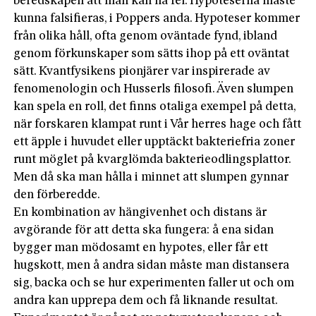
beredskapen att man kan ha fel. Hypoteserna måste
kunna falsifieras, i Poppers anda. Hypoteser kommer
från olika håll, ofta genom oväntade fynd, ibland
genom förkunskaper som sätts ihop på ett oväntat
sätt. Kvantfysikens pionjärer var inspirerade av
fenomenologin och Husserls filosofi. Även slumpen
kan spela en roll, det finns otaliga exempel på detta,
när forskaren klampat runt i Vår herres hage och fått
ett äpple i huvudet eller upptäckt bakteriefria zoner
runt möglet på kvarglömda bakterieodlingsplattor.
Men då ska man hålla i minnet att slumpen gynnar
den förberedde.
En kombination av hängivenhet och distans är
avgörande för att detta ska fun­gera: å ena sidan
bygger man mödosamt en hypotes, eller får ett
hugskott, men å andra sidan måste man distansera
sig, backa och se hur experimenten faller ut och om
andra kan upprepa dem och få liknande resultat.