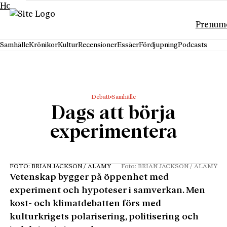
Hoppa till innehåll
Prenum
Samhälle
Krönikor
Kultur
Recensioner
Essäer
Fördjupning
Podcasts
Debatt
Samhälle
Dags att börja
experimentera
FOTO: BRIAN JACKSON / ALAMY
Foto: BRIAN JACKSON / ALAMY
Vetenskap bygger på öppenhet med
experiment och hypoteser i samverkan. Men
kost- och klimatdebatten förs med
kulturkrigets polarisering, politisering och