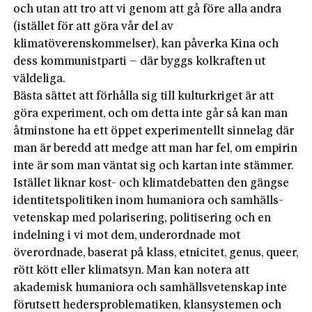
och utan att tro att vi genom att gå före alla andra
(istället för att göra vår del av
klimatöverenskommelser), kan påverka Kina och
dess kommunistparti – där byggs kolkraften ut
väldeliga.
Bästa sättet att förhålla sig till kulturkriget är att
göra experiment, och om detta inte går så kan man
åtminstone ha ett öppet experimentellt sinnelag där
man är beredd att medge att man har fel, om empirin
inte är som man väntat sig och kartan inte stämmer.
Istället liknar kost- och klimatdebatten den gängse
identitetspolitiken inom humaniora och samhälls­
vetenskap med polarisering, politisering och en
indelning i vi mot dem, underordnade mot
överordnade, baserat på klass, etnicitet, genus, queer,
rött kött eller klimatsyn. Man kan notera att
akademisk humaniora och samhällsvetenskap inte
förutsett hedersproblematiken, klansystemen och