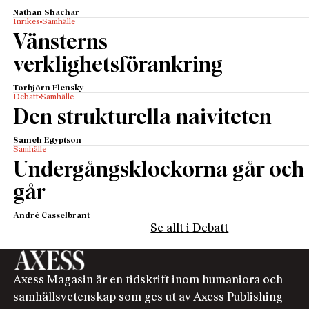
Nathan Shachar
Inrikes
Samhälle
Vänsterns
verklighetsförankring
Torbjörn Elensky
Debatt
Samhälle
Den strukturella naiviteten
Sameh Egyptson
Samhälle
Undergångsklockorna går och
går
André Casselbrant
Se allt i Debatt
Axess Magasin är en tidskrift inom humaniora och
samhällsvetenskap som ges ut av Axess Publishing