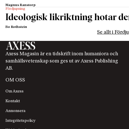
Magnus Ranstorp
Fördjupning
Ideologisk likriktning hotar de
Bo Rothstein
Se allt i Förd
Axess Magasin är en tidskrift inom humaniora och
samhällsvetenskap som ges ut av Axess Publishing
AB.
OM OSS
Om Axess
Kontakt
Annonsera
Integritetspolicy