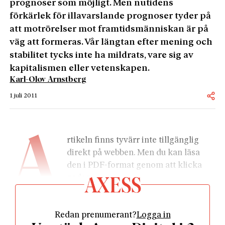
prognoser som möjligt. Men nutidens
förkärlek för illavarslande prognoser tyder på
att motrörelser mot framtidsmänniskan är på
väg att formeras. Vår längtan efter mening och
stabilitet tycks inte ha mildrats, vare sig av
kapitalismen eller vetenskapen.
Karl-Olov Arnstberg
1 juli 2011
A
rtikeln finns tyvärr inte tillgänglig 
direkt på webben. Men du kan läsa 
den i PDF-format genom att klicka 
nedan.
Redan prenumerant?
Logga in