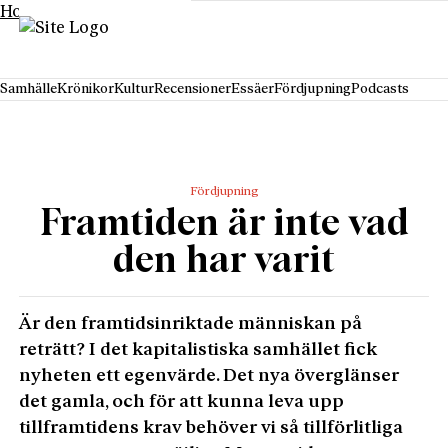
Hoppa till innehåll
Samhälle
Krönikor
Kultur
Recensioner
Essäer
Fördjupning
Podcasts
Fördjupning
Framtiden är inte vad
den har varit
Är den framtidsinriktade människan på
reträtt? I det kapitalistiska samhället fick
nyheten ett egenvärde. Det nya överglänser
det gamla, och för att kunna leva upp
tillframtidens krav behöver vi så tillförlitliga