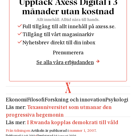
Upptäck Axess Digital i 3
månader utan kostnad
				Läs som PDF				
Allt innehåll. Alltid nära till hands.
Full tillgång till allt innehåll på axess.se.
Tillgång till vårt magasinarkiv
Nyhetsbrev direkt till din inbox
Prenumerera
Se alla våra erbjudanden
Ekonomi
Filosofi
Forskning och innovation
Psykologi
Läs mer:
Texasuniversitet som utmanar den
progressiva hegemonin
Läs mer:
I Rwanda kopplas demokrati till våld
Från tidningen:
Artikeln är publicerad i
nummer 1, 2007
.
Publicerad:
Uppdaterad: