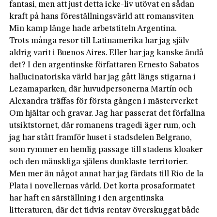
fantasi, men att just detta icke-liv utövat en sådan
kraft på hans föreställningsvärld att romansviten
Min kamp länge hade arbetstiteln Argentina.
Trots många resor till Latinamerika har jag själv
aldrig varit i Buenos Aires. Eller har jag kanske ändå
det? I den argentinske författaren Ernesto Sabatos
hallucinatoriska värld har jag gått längs stigarna i
Lezamaparken, där huvudpersonerna Martín och
Alexandra träffas för första gången i mästerverket
Om hjältar och gravar. Jag har passerat det förfallna
utsiktstornet, där romanens tragedi äger rum, och
jag har stått framför huset i stadsdelen Belgrano,
som rymmer en hemlig passage till stadens kloaker
och den mänskliga själens dunklaste territorier.
Men mer än något annat har jag färdats till Rio de la
Plata i novellernas värld. Det korta prosaformatet
har haft en särställning i den argentinska
litteraturen, där det tidvis rentav överskuggat både