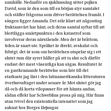
samhälle. Nedanför en sjukhussäng sitter pojken
David, som är den som till en början styr samtalet
och ställer frågorna som driver berättelsen framåt. I
sängen ligger Amanda. Det står klart att någonting
fruktansvärt har hänt, och deras samtal syftar till att
blottlägga smärtpunkten i den katastrof som
involverar deras närstående. Men det är bråttom,
tiden är snart ute. Språket är direkt, avskalat och
febrigt, det är som om berättelsen utspelar sig i ett
slutet rum där syret håller på att ta slut och därför
endast det mest väsentliga kan sägas. Resultatet är
en gastkramande berättelse som hör till det
starkaste jag läst i den latinamerikanska litteraturen
överhuvudtaget under senare år. Mot slutet gör jag
då och då korta vilopauser för att hämta andan,
sådan effekt har Schweblins prosa på mig. Här finns
utan tvivel den existentiella intensitet som jag
saknat hos Borges lärjungar.