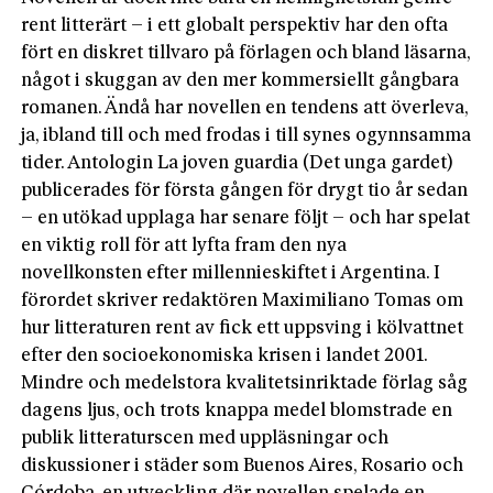
rent litterärt – i ett globalt perspektiv har den ofta
fört en diskret tillvaro på förlagen och bland läsarna,
något i skuggan av den mer kommersiellt gångbara
romanen. Ändå har novellen en tendens att överleva,
ja, ibland till och med frodas i till synes ogynnsamma
tider. Antologin La joven guardia (Det unga gardet)
publicerades för första gången för drygt tio år sedan
– en utökad upplaga har senare följt – och har spelat
en viktig roll för att lyfta fram den nya
novellkonsten efter millennieskiftet i Argentina. I
förordet skriver redaktören Maximiliano Tomas om
hur litteraturen rent av fick ett uppsving i kölvattnet
efter den socioekonomiska krisen i landet 2001.
Mindre och medelstora kvalitetsinriktade förlag såg
dagens ljus, och trots knappa medel blomstrade en
publik litteraturscen med uppläsningar och
diskussioner i städer som Buenos Aires, Rosario och