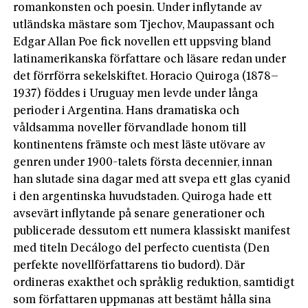
romankonsten och poesin. Under inflytande av
utländska mästare som Tjechov, Maupassant och
Edgar Allan Poe fick novellen ett uppsving bland
latinamerikanska författare och läsare redan under
det förrförra sekelskiftet. Horacio Quiroga (1878–
1937) föddes i Uruguay men levde under långa
perioder i Argentina. Hans dramatiska och
våldsamma noveller förvandlade honom till
kontinentens främste och mest läste utövare av
genren under 1900-talets första decennier, innan
han slutade sina dagar med att svepa ett glas cyanid
i den argentinska huvudstaden. Quiroga hade ett
avsevärt inflytande på senare generationer och
publicerade dessutom ett numera klassiskt manifest
med titeln Decálogo del perfecto cuentista (Den
perfekte novellförfattarens tio budord). Där
ordineras exakthet och språklig reduktion, samtidigt
som författaren uppmanas att bestämt hålla sina