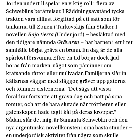
Jorden undertill spelar en viktig roll i flera av
Schweblins berättelser. I Räddningsavstånd tycks
trakten vara diffust förgiftad på ett sätt som för
tankarna till Zonen i Tarkovskijs film Stalker. I
novellen
Bajo tierra (
Under jord) – besläktad med
den tidigare nämnda
Grävaren
– har barnen i ett litet
samhälle börjat gräva en brunn. En dag är de alla
spårlöst försvunna. Efter en tid börjar dock ljud
höras från marken, något som påminner om
krafsande råttor eller mullvadar. Familjerna slår in
källarnas väggar med släggor, gräver upp gatorna
och tömmer cisternerna. ”Det sägs att vissa
föräldrar fortsatte att gräva dag och natt på sina
tomter, och att de bara slutade när tröttheten eller
galenskapen hade tagit kål på deras kroppar.”
Sådan, slår det mig, är Samanta Schweblin och den
nya argentinska novellkonsten i sina bästa stunder –
en underjordisk aktivitet från några som skulle