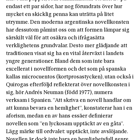
endast ett par sidor, har nog förundrats över hur
mycket en skicklig penna kan uträtta på litet
utrymme. Den moderna argentinska novellkonsten
har dessutom påmint oss om att formen lämpar sig
särskilt väl för att osäkra och ifrågasätta
verklighetens grundvalar. Desto mer glädjande att
traditionen visat sig ha en vital återväxt i landets
yngre generationer. Bland dem som inte bara
excellerat i novellformen och det som på spanska
kallas microcuentos (kortprosastycken), utan också i
Quirogas efterföljd reflekterat över novellkonsten i
sig, hör Andrés Neuman (född 1977), numera
verksam i Spanien. ”Att skriva en novell handlar om
att kunna bevara en hemlighet”, konstaterar han i en
aforism, medan en av hans essäer definierar
novellen som ”en lyckosam upptäckt av en gåta”.
Lägg märke till ordvalet: upptäckt, inte avslöjande.
Novellen är dock inte bara en hemlighetsfull genre