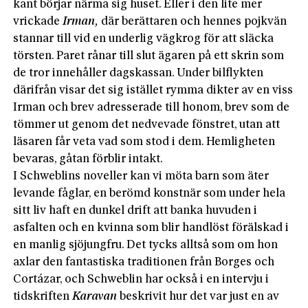
kant börjar närma sig huset. Eller i den lite mer
vrickade
Irman,
där berättaren och hennes pojkvän
stannar till vid en underlig vägkrog för att släcka
törsten. Paret rånar till slut ägaren på ett skrin som
de tror innehåller dagskassan. Under bilflykten
därifrån visar det sig istället rymma dikter av en viss
Irman och brev adresserade till honom, brev som de
tömmer ut genom det nedvevade fönstret, utan att
läsaren får veta vad som stod i dem. Hemligheten
bevaras, gåtan förblir intakt.
I Schweblins noveller kan vi möta barn som äter
levande fåglar, en berömd konstnär som under hela
sitt liv haft en dunkel drift att banka huvuden i
asfalten och en kvinna som blir handlöst förälskad i
en manlig sjöjungfru. Det tycks alltså som om hon
axlar den fantastiska traditionen från Borges och
Cortázar, och Schweblin har också i en intervju i
tidskriften
Karavan
beskrivit hur det var just en av