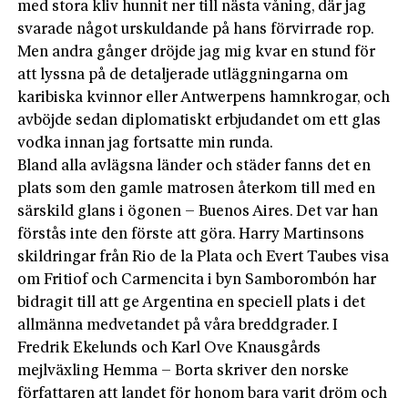
med stora kliv hunnit ner till nästa våning, där jag
svarade något urskuldande på hans förvirrade rop.
Men andra gånger dröjde jag mig kvar en stund för
att lyssna på de detaljerade utläggningarna om
karibiska kvinnor eller Antwerpens hamnkrogar, och
avböjde sedan diplomatiskt erbjudandet om ett glas
vodka innan jag fortsatte min runda.
Bland alla avlägsna länder och städer fanns det en
plats som den gamle matrosen återkom till med en
särskild glans i ögonen – Buenos Aires. Det var han
förstås inte den förste att göra. Harry Martinsons
skildringar från Rio de la Plata och Evert Taubes visa
om Fritiof och Carmencita i byn Samborombón har
bidragit till att ge Argentina en speciell plats i det
allmänna medvetandet på våra breddgrader. I
Fredrik Ekelunds och Karl Ove Knausgårds
mejlväxling Hemma – Borta skriver den norske
författaren att landet för honom bara varit dröm och