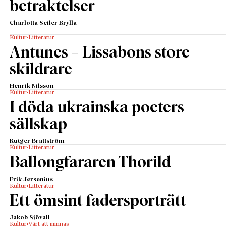
betraktelser
Charlotta Seiler Brylla
Kultur
Litteratur
Antunes – Lissabons store
skildrare
Henrik Nilsson
Kultur
Litteratur
I döda ukrainska poeters
sällskap
Rutger Brattström
Kultur
Litteratur
Ballongfararen Thorild
Erik Jersenius
Kultur
Litteratur
Ett ömsint fadersporträtt
Jakob Sjövall
Kultur
Värt att minnas