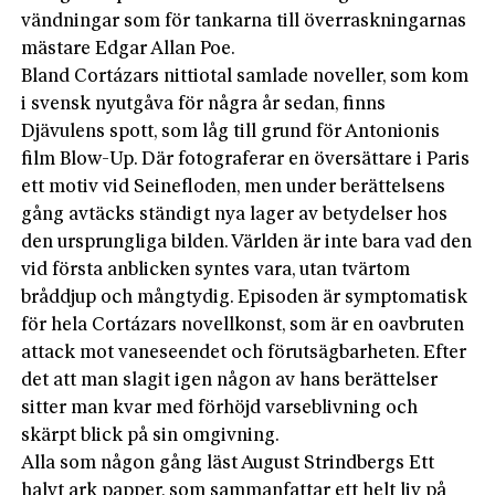
vändningar som för tankarna till överraskningarnas
mästare Edgar Allan Poe.
Bland Cortázars nittiotal samlade noveller, som kom
i svensk nyutgåva för några år sedan, finns
Djävulens spott, som låg till grund för Antonionis
film Blow-Up. Där fotograferar en översättare i Paris
ett motiv vid Seinefloden, men under berättelsens
gång avtäcks ständigt nya lager av betydelser hos
den ursprungliga bilden. Världen är inte bara vad den
vid första anblicken syntes vara, utan tvärtom
bråddjup och mångtydig. Episoden är symptomatisk
för hela Cortázars novellkonst, som är en oavbruten
attack mot vaneseendet och förutsägbarheten. Efter
det att man slagit igen någon av hans berättelser
sitter man kvar med förhöjd varseblivning och
skärpt blick på sin omgivning.
Alla som någon gång läst August Strindbergs Ett
halvt ark papper, som sammanfattar ett helt liv på