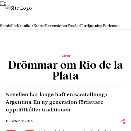
Hoppa till innehåll
Samhälle
Krönikor
Kultur
Recensioner
Essäer
Fördjupning
Podcasts
Kultur
Drömmar om Rio de la
Plata
Novellen har länge haft en särställning i
Argentina. En ny generation författare
upprätthåller traditionen.
10 oktober 2016