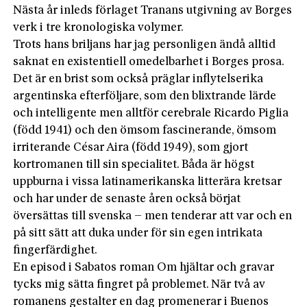
Nästa år inleds förlaget Tranans utgivning av Borges
verk i tre kronologiska volymer.
Trots hans briljans har jag personligen ändå alltid
saknat en existentiell omedelbarhet i Borges prosa.
Det är en brist som också präglar inflytelserika
argentinska efterföljare, som den blixtrande lärde
och intelligente men alltför cerebrale Ricardo Piglia
(född 1941) och den ömsom fascinerande, ömsom
irriterande César Aira (född 1949), som gjort
kortromanen till sin specialitet. Båda är högst
uppburna i vissa latinamerikanska litterära kretsar
och har under de senaste åren också börjat
översättas till svenska – men tenderar att var och en
på sitt sätt att duka under för sin egen intrikata
fingerfärdighet.
En episod i Sabatos roman Om hjältar och gravar
tycks mig sätta fingret på problemet. När två av
romanens gestalter en dag promenerar i Buenos