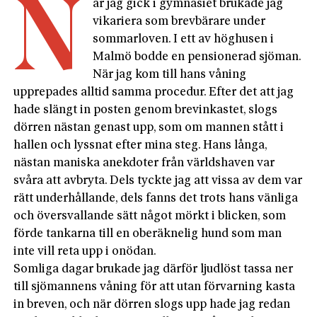
N
är jag gick i gymnasiet brukade jag
vikariera som brevbärare under
sommarloven. I ett av höghusen i
Malmö bodde en pensionerad sjöman.
När jag kom till hans våning
upprepades alltid samma procedur. Efter det att jag
hade slängt in posten genom brevinkastet, slogs
dörren nästan genast upp, som om mannen stått i
hallen och lyssnat efter mina steg. Hans långa,
nästan maniska anekdoter från världshaven var
svåra att avbryta. Dels tyckte jag att vissa av dem var
rätt underhållande, dels fanns det trots hans vänliga
och översvallande sätt något mörkt i blicken, som
förde tankarna till en oberäknelig hund som man
inte vill reta upp i onödan.
Somliga dagar brukade jag därför ljudlöst tassa ner
till sjömannens våning för att utan förvarning kasta
in breven, och när dörren slogs upp hade jag redan