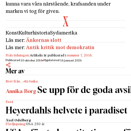
kunna vara våra närstående, krafsanden under
marken vi tog för given.
Konst
Kulturhistoria
Sydamerika
Läs mer:
Änkornas slott
Läs mer:
Antik kritik mot demokratin
Från tidningen:
Artikeln är publicerad i
nummer 7, 2016
.
Publicerad:
Uppdaterad:
10 oktober 2016
16 januari 2026
Mer av
Brev från …
Krönika
Se upp för de goda avs
Annika Borg
Essä
Heyerdahls helvete i paradiset
Axel Odelberg
Fördjupning
USA 250 år