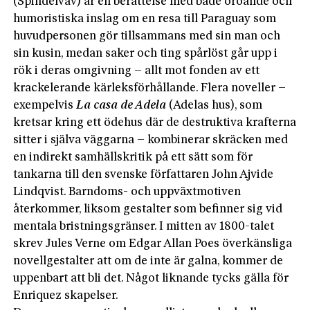
(Spindelväv) är en berättelse med både oroande och
humoristiska inslag om en resa till Paraguay som
huvudpersonen gör tillsammans med sin man och
sin kusin, medan saker och ting spårlöst går upp i
rök i deras omgivning – allt mot fonden av ett
krackelerande kärleksförhållande. Flera noveller –
exempelvis
La casa de Adela
(Adelas hus), som
kretsar kring ett ödehus där de destruktiva krafterna
sitter i själva väggarna – kombinerar skräcken med
en indirekt samhällskritik på ett sätt som för
tankarna till den svenske författaren John Ajvide
Lindqvist. Barndoms- och uppväxtmotiven
återkommer, liksom gestalter som befinner sig vid
mentala bristningsgränser. I mitten av 1800-talet
skrev Jules Verne om Edgar Allan Poes överkänsliga
novellgestalter att om de inte är galna, kommer de
uppenbart att bli det. Något liknande tycks gälla för
Enriquez skapelser.