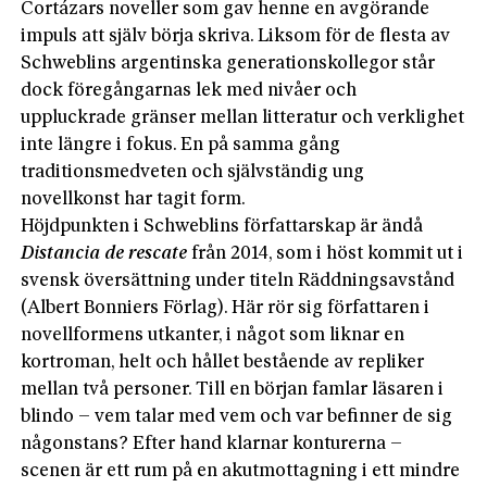
Cortázars noveller som gav henne en avgörande
impuls att själv börja skriva. Liksom för de flesta av
Schweblins argentinska generationskollegor står
dock föregångarnas lek med nivåer och
uppluckrade gränser mellan litteratur och verklighet
inte längre i fokus. En på samma gång
traditionsmedveten och självständig ung
novellkonst har tagit form.
Höjdpunkten i Schweblins författarskap är ändå
Distancia de rescate
från 2014, som i höst kommit ut i
svensk översättning under titeln Räddningsavstånd
(Albert Bonniers Förlag). Här rör sig författaren i
novellformens utkanter, i något som liknar en
kortroman, helt och hållet bestående av repliker
mellan två personer. Till en början famlar läsaren i
blindo – vem talar med vem och var befinner de sig
någonstans? Efter hand klarnar konturerna –
scenen är ett rum på en akutmottagning i ett mindre