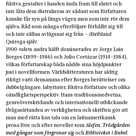
fiktiva gestalter i handen ända fram till slutet och
inte låta dem distraheras av sådant som författaren
kanske får syn på längs vägen men som inte rör dem
själva. Råd som många efterföljare förhållit sig till
och inte sällan avlägsnat sig från – däribland
Quiroga själv.
1900-talets andra hälft dominerades av Jorge Luis
Borges (1899–1986) och Julio Cortázar (1914–1984),
vilkas författarskap båda nådde sina höjdpunkter
just i novellformen. Världslitteraturen har aldrig
riktigt varit densamma efter Borges berättelser om
dubbelgångare, labyrinter, fiktiva författare och olika
oändlighetsperspektiv. Hans traditionsmedvetna,
genreöverskridande och internationellt utblickande
ifrågasättanden av verkligheten och skriften gör att
man med rätta kan tala om en latinamerikansk
prosa före och efter noveller som
Alefen
,
Trädgården
med gångar som förgrenar sig
och
Biblioteket i Babel
.