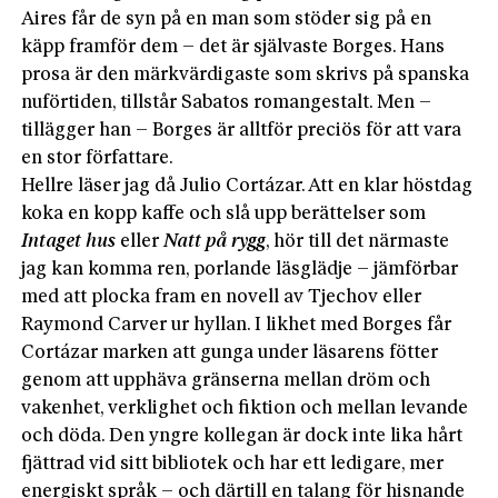
Aires får de syn på en man som stöder sig på en
käpp framför dem – det är självaste Borges. Hans
prosa är den märkvärdigaste som skrivs på spanska
nuförtiden, tillstår Sabatos romangestalt. Men –
tillägger han – Borges är alltför preciös för att vara
en stor författare.
Hellre läser jag då Julio Cortázar. Att en klar höstdag
koka en kopp kaffe och slå upp berättelser som
Intaget hus
eller
Natt på rygg
, hör till det närmaste
jag kan komma ren, porlande läsglädje – jämförbar
med att plocka fram en novell av Tjechov eller
Raymond Carver ur hyllan. I likhet med Borges får
Cortázar marken att gunga under läsarens fötter
genom att upphäva gränserna mellan dröm och
vakenhet, verklighet och fiktion och mellan levande
och döda. Den yngre kollegan är dock inte lika hårt
fjättrad vid sitt bibliotek och har ett ledigare, mer
energiskt språk – och därtill en talang för hisnande