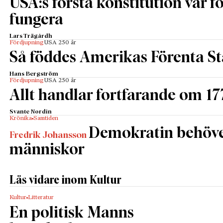
USA:s första konstitution var för
fungera
Lars Trägårdh
Fördjupning
USA 250 år
Så föddes Amerikas Förenta St
Hans Bergström
Fördjupning
USA 250 år
Allt handlar fortfarande om 17
Svante Nordin
Krönika
Samtiden
Demokratin behöv
Fredrik Johansson
människor
Läs vidare inom Kultur
Kultur
Litteratur
En politisk Manns