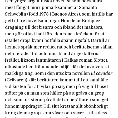
Den yngre argentinska novellist som dock allra
mest fångat min uppmärksamhet är Samanta
Schweblin (född 1978 i Buenos Aires), som hittills har
gett ut tre novellsamlingar. Hon delar Enriquez
dragning till det bisarra och ibland det makabra,
men gör oftast halt före den rena skräcken för att
istället dröja kvar i hotfulla spänningsfält. Därtill är
hennes språk mer reducerat och berättelserna sällan
definierade i tid och rum. Ibland är gestalterna
istället, liksom lantmätaren i Kafkas roman Slottet,
utkastade i en främmande miljö, där de involveras i
märkliga ting. Som i den utsökta novellen
El cavador
(Grävaren), där berättaren kommit till ett samhälle
vid kusten för att vila upp sig, men på väg till huset
stöter på en man som håller på att gräva en grop –
och som insisterar på att det är berättaren som gett
honom uppdraget. Till slut kretsar allt obönhörligt
kring denna grop, som växer och växer – tills dess